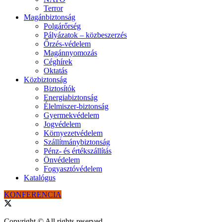
Terror
Magánbiztonság
Polgárőrség
Pályázatok – közbeszerzés
Őrzés-védelem
Magánnyomozás
Céghírek
Oktatás
Közbiztonság
Biztosítók
Energiabiztonság
Élelmiszer-biztonság
Gyermekvédelem
Jogvédelem
Környezetvédelem
Szállítmánybiztonság
Pénz- és értékszállítás
Önvédelem
Fogyasztóvédelem
Katalógus
KONFERENCIA
Copyright © All rights reserved