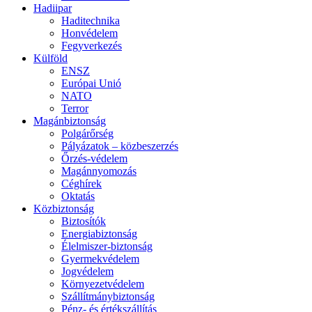
Hadiipar
Haditechnika
Honvédelem
Fegyverkezés
Külföld
ENSZ
Európai Unió
NATO
Terror
Magánbiztonság
Polgárőrség
Pályázatok – közbeszerzés
Őrzés-védelem
Magánnyomozás
Céghírek
Oktatás
Közbiztonság
Biztosítók
Energiabiztonság
Élelmiszer-biztonság
Gyermekvédelem
Jogvédelem
Környezetvédelem
Szállítmánybiztonság
Pénz- és értékszállítás