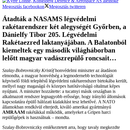
Megosztás facebookon
Megosztás twitteren
Átadták a NASAMS légvédelmi
rakétarendszer két alegységét Győrben, a
Dánielfy Tibor 205. Légvédelmi
Rakétaezred laktanyájában. A Balatonból
kiemeltek egy második világháborban
lelőtt magyar vadászrepülő roncsait…
Szalay-Bobrovniczky Kristóf
honvédelmi miniszter az átadáson
elmondta, a magyar honvédség a legmodernebb technológiát
képviselő földi telepítésű légvédelmi rakétarendszer birtokába került,
mellyel nagy magaságú és közepes hatótávolságú oltalmat képes
nyújtani. A miniszter hozzátette: a tucatnyi másik országban is
alkalmazott rendszer legnagyobb erőssége, hogy irányító állomások
kapcsolatára épülő hálózati kialakítást tesz lehetővé. A NATO
államokban rendkívül elterjedt, kiváló amerikai gyártmányú
AMRAAM
rakétákkal működik, amelyeket a Gripen harci
repülőgépek is használnak – mondta.
Szalay-Bobrovniczky emlékeztetett arra, hogy tavaly megkezdte