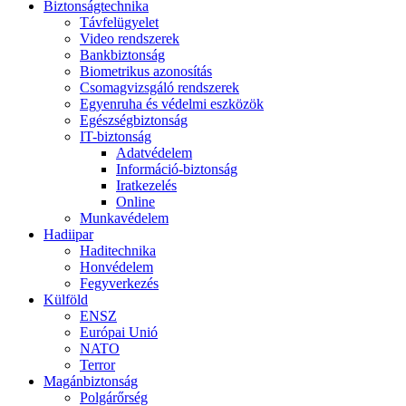
Biztonságtechnika
Távfelügyelet
Video rendszerek
Bankbiztonság
Biometrikus azonosítás
Csomagvizsgáló rendszerek
Egyenruha és védelmi eszközök
Egészségbiztonság
IT-biztonság
Adatvédelem
Információ-biztonság
Iratkezelés
Online
Munkavédelem
Hadiipar
Haditechnika
Honvédelem
Fegyverkezés
Külföld
ENSZ
Európai Unió
NATO
Terror
Magánbiztonság
Polgárőrség