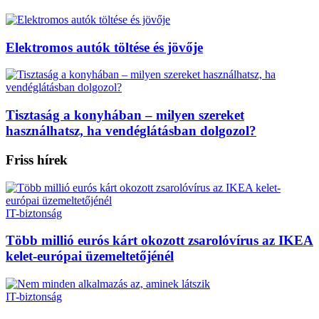
Elektromos autók töltése és jövője
Tisztaság a konyhában – milyen szereket
használhatsz, ha vendéglátásban dolgozol?
Friss hírek
IT-biztonság
Több millió eurós kárt okozott zsarolóvírus az IKEA
kelet-európai üzemeltetőjénél
IT-biztonság