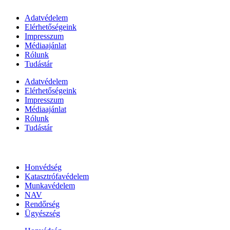
Adatvédelem
Elérhetőségeink
Impresszum
Médiaajánlat
Rólunk
Tudástár
Adatvédelem
Elérhetőségeink
Impresszum
Médiaajánlat
Rólunk
Tudástár
Állami szervezetek
Honvédség
Katasztrófavédelem
Munkavédelem
NAV
Rendőrség
Ügyészség