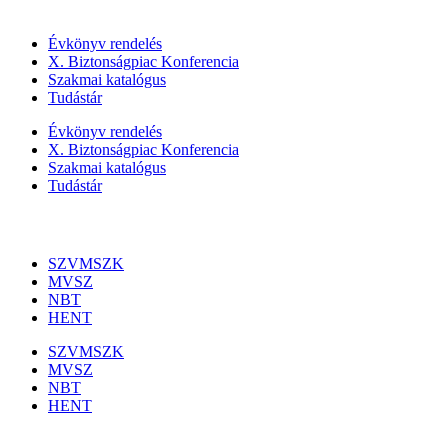
Szolgáltatásaink
Évkönyv rendelés
X. Biztonságpiac Konferencia
Szakmai katalógus
Tudástár
Évkönyv rendelés
X. Biztonságpiac Konferencia
Szakmai katalógus
Tudástár
Szakmai szervezetek
SZVMSZK
MVSZ
NBT
HENT
SZVMSZK
MVSZ
NBT
HENT
Információk