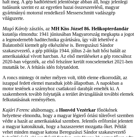
halt meg. A gép hadtörténeti jelentősége abban áll, hogy jelenlegi
tudásunk szerint ez az egyetlen hazai összeszerelésű, magyar
gyártmányú motorral rendelkező Messerschmitt vadászgép
világszerte.
Magó Károly
zászlós, az
MH Kiss József 86. Helikopterdandár
kutatója elmondta: 1941 júniusában Magyarország megkapta a jogot
a legmodernebb haditechnika gyártására, így vált lehetővé a
Balatonból kiemelt gép elkészítése is. Beregszászi Sándor
szakaszvezető, a gép pilótája 1944. július 2-án halt hősi halált az
amerikaiakkal vívott harcban. Az első merüléseket a gép roncsához
2020-ban végezték, az első felszínre került roncselemeket 2021-ben
mutatták be. A feltárás idén folytatódott.
A roncs mintegy öt méter mélyen volt, több eleme elkorrodált, az
iszappal fedett elemei maradtak jobb állapotban. A napokban a
motor testének a szárnyhoz csatlakozó darabját emelték ki. A
szakemberek tovább folytatják a terület átvizsgálását további elemek
felkutatásának reményében.
Kajári Ferenc
altábornagy, a
Honvéd Vezérkar
főnökének
helyettese elmondta, hogy a magyar légierő óriási túlerővel szemben
védte a hazát az amerikaiakkal szemben. Jelentős erőforrást jelentett
a magyar katonáknak, hogy a hazaszeretet mozgatta őket. Példát
vehet minden magyar katona Beregszászi Sándor szakaszvezető