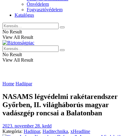
Önvédelem
Fogyasztóvédelem
Katalógus
No Result
View All Result
No Result
View All Result
Home
Hadiipar
NASAMS légvédelmi rakétarendszer
Győrben, II. világháborús magyar
vadászgép roncsai a Balatonban
2023. november 28. kedd
Kategória:
Hadiipar
,
Haditechnika
,
xHeadline