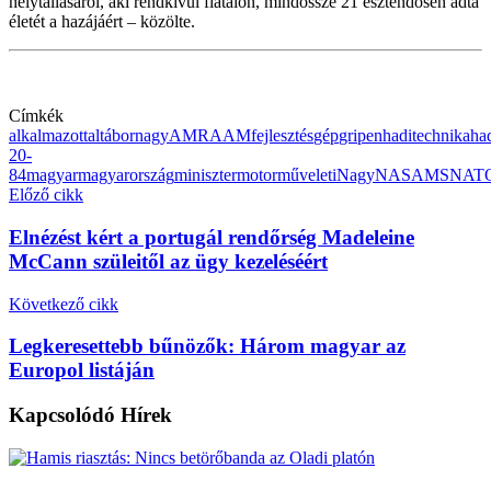
helytállásáról, aki rendkívül fiatalon, mindössze 21 esztendősen adta
életét a hazájáért – közölte.
Címkék
alkalmazott
altábornagy
AMRAAM
fejlesztés
gép
gripen
haditechnika
ha
20-
84
magyar
magyarország
miniszter
motor
műveleti
Nagy
NASAMS
NAT
Előző cikk
Elnézést kért a portugál rendőrség Madeleine
McCann szüleitől az ügy kezeléséért
Következő cikk
Legkeresettebb bűnözők: Három magyar az
Europol listáján
Kapcsolódó
Hírek