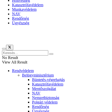
Honvédség
Katasztrófavédelem
Munkavédelem
NAV
Rendőrség
Ügyészség
Híreinket szemlézi
No Result
View All Result
Rendvédelem
Belügyminisztérium
Büntetés-végrehajtás
Katasztrófavédelem
Mentőszolgálat
NAV
Nemzetbiztonság
Polgári védelem
Rendőrség
Ügyészség