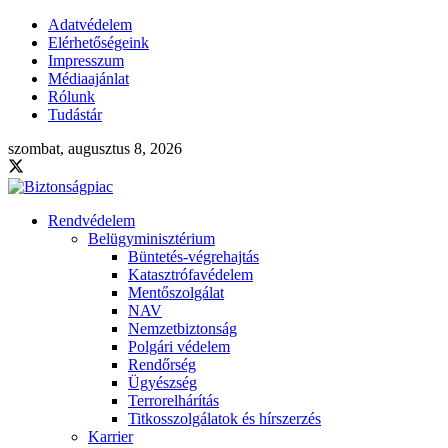
Adatvédelem
Elérhetőségeink
Impresszum
Médiaajánlat
Rólunk
Tudástár
szombat, augusztus 8, 2026
Rendvédelem
Belügyminisztérium
Büntetés-végrehajtás
Katasztrófavédelem
Mentőszolgálat
NAV
Nemzetbiztonság
Polgári védelem
Rendőrség
Ügyészség
Terrorelhárítás
Titkosszolgálatok és hírszerzés
Karrier