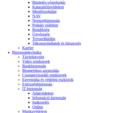
Büntetés-végrehajtás
Katasztrófavédelem
Mentőszolgálat
NAV
Nemzetbiztonság
Polgári védelem
Rendőrség
Ügyészség
Terrorelhárítás
Titkosszolgálatok és hírszerzés
Karrier
Biztonságtechnika
Távfelügyelet
Video rendszerek
Bankbiztonság
Biometrikus azonosítás
Csomagvizsgáló rendszerek
Egyenruha és védelmi eszközök
Egészségbiztonság
IT-biztonság
Adatvédelem
Információ-biztonság
Iratkezelés
Online
Munkavédelem