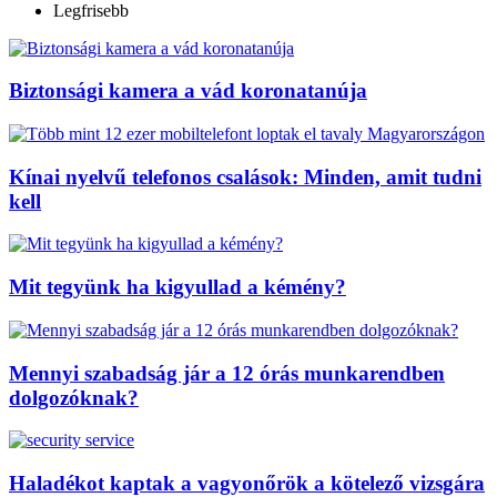
Legfrisebb
Biztonsági kamera a vád koronatanúja
Kínai nyelvű telefonos csalások: Minden, amit tudni
kell
Mit tegyünk ha kigyullad a kémény?
Mennyi szabadság jár a 12 órás munkarendben
dolgozóknak?
Haladékot kaptak a vagyonőrök a kötelező vizsgára