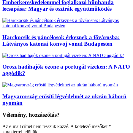
Emberkereskedelemmel foglalkozó bűnbanda
lecsapása: Magyar és osztrák együttműködés
Harckocsik és páncélosok érkeznek a fővárosba:
Látványos katonai konvoj vonul Budapesten
Orosz hadihajók özöne a portugál vizeken: A NATO
aggódik?
Magyarország erősíti légvédelmét az ukrán háború
nyomán
Vélemény, hozzászólás?
Az e-mail címet nem tesszük közzé.
A kötelező mezőket
*
karakterrel jelöltük