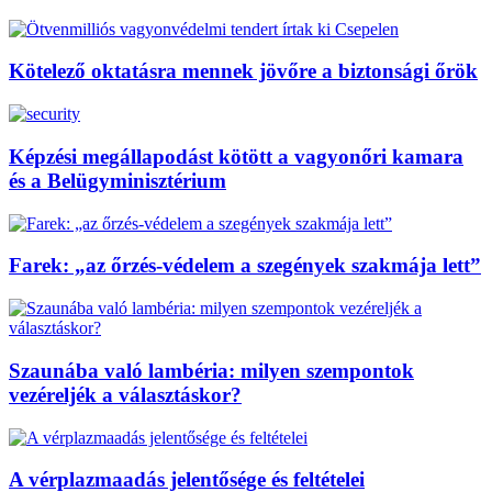
Kötelező oktatásra mennek jövőre a biztonsági őrök
Képzési megállapodást kötött a vagyonőri kamara
és a Belügyminisztérium
Farek: „az őrzés-védelem a szegények szakmája lett”
Szaunába való lambéria: milyen szempontok
vezéreljék a választáskor?
A vérplazmaadás jelentősége és feltételei