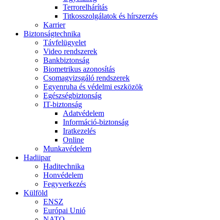
Terrorelhárítás
Titkosszolgálatok és hírszerzés
Karrier
Biztonságtechnika
Távfelügyelet
Video rendszerek
Bankbiztonság
Biometrikus azonosítás
Csomagvizsgáló rendszerek
Egyenruha és védelmi eszközök
Egészségbiztonság
IT-biztonság
Adatvédelem
Információ-biztonság
Iratkezelés
Online
Munkavédelem
Hadiipar
Haditechnika
Honvédelem
Fegyverkezés
Külföld
ENSZ
Európai Unió
NATO