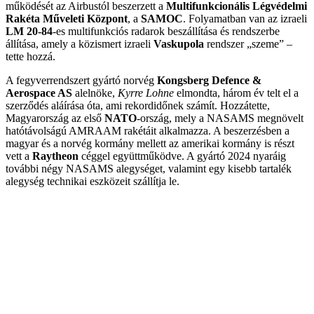
működését az Airbustól beszerzett a
Multifunkcionális Légvédelmi
Rakéta Műveleti Központ
, a
SAMOC
. Folyamatban van az izraeli
LM 20-84
-es multifunkciós radarok beszállítása és rendszerbe
állítása, amely a közismert izraeli
Vaskupola
rendszer „szeme” –
tette hozzá.
A fegyverrendszert gyártó norvég
Kongsberg Defence &
Aerospace AS
alelnöke,
Kyrre Lohne
elmondta, három év telt el a
szerződés aláírása óta, ami rekordidőnek számít. Hozzátette,
Magyarország az első
NATO
-ország, mely a NASAMS megnövelt
hatótávolságú AMRAAM rakétáit alkalmazza. A beszerzésben a
magyar és a norvég kormány mellett az amerikai kormány is részt
vett a
Raytheon
céggel együttműködve. A gyártó 2024 nyaráig
további négy NASAMS alegységet, valamint egy kisebb tartalék
alegység technikai eszközeit szállítja le.