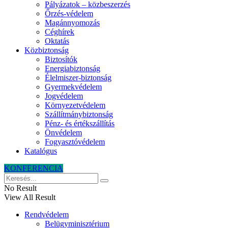
Pályázatok – közbeszerzés
Őrzés-védelem
Magánnyomozás
Céghírek
Oktatás
Közbiztonság
Biztosítók
Energiabiztonság
Élelmiszer-biztonság
Gyermekvédelem
Jogvédelem
Környezetvédelem
Szállítmánybiztonság
Pénz- és értékszállítás
Önvédelem
Fogyasztóvédelem
Katalógus
KONFERENCIA
No Result
View All Result
Rendvédelem
Belügyminisztérium