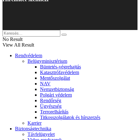
No Result
View All Result
Rendvédelem
Belügyminisztérium
Büntetés-végrehajtás
Katasztrófavédelem
Mentőszolgálat
NAV
Nemzetbiztonság
Polgári védelem
Rendőrség
Ügyészség
Terrorelhárítás
Titkosszolgálatok és hírszerzés
Karrier
Biztonságtechnika
Távfelügyelet
Video rendszerek