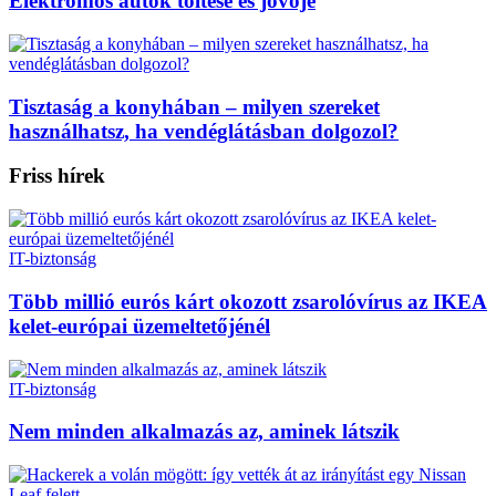
Elektromos autók töltése és jövője
Tisztaság a konyhában – milyen szereket
használhatsz, ha vendéglátásban dolgozol?
Friss hírek
IT-biztonság
Több millió eurós kárt okozott zsarolóvírus az IKEA
kelet-európai üzemeltetőjénél
IT-biztonság
Nem minden alkalmazás az, aminek látszik