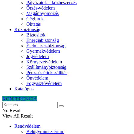
Pályázatok – közbeszerzés
Őrzés-védelem
Magánnyomozás
Céghírek
Oktatás
Közbiztonság
Biztosítók
Energiabiztonság
Élelmiszer-biztonság
Gyermekvédelem
Jogvédelem
Környezetvédelem
Szállítmánybiztonság
Pénz- és értékszállítás
Önvédelem
Fogyasztóvédelem
Katalógus
KONFERENCIA
No Result
View All Result
Rendvédelem
Belügyminisztérium