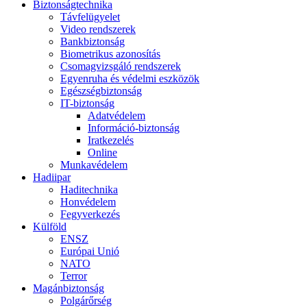
Biztonságtechnika
Távfelügyelet
Video rendszerek
Bankbiztonság
Biometrikus azonosítás
Csomagvizsgáló rendszerek
Egyenruha és védelmi eszközök
Egészségbiztonság
IT-biztonság
Adatvédelem
Információ-biztonság
Iratkezelés
Online
Munkavédelem
Hadiipar
Haditechnika
Honvédelem
Fegyverkezés
Külföld
ENSZ
Európai Unió
NATO
Terror
Magánbiztonság
Polgárőrség