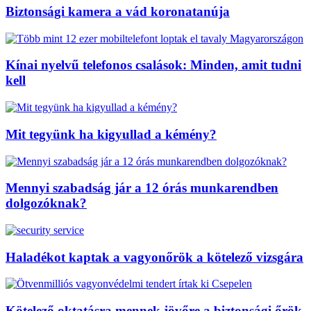
Biztonsági kamera a vád koronatanúja
Kínai nyelvű telefonos csalások: Minden, amit tudni
kell
Mit tegyünk ha kigyullad a kémény?
Mennyi szabadság jár a 12 órás munkarendben
dolgozóknak?
Haladékot kaptak a vagyonőrök a kötelező vizsgára
Kötelező oktatásra mennek jövőre a biztonsági őrök