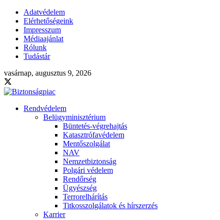
Adatvédelem
Elérhetőségeink
Impresszum
Médiaajánlat
Rólunk
Tudástár
vasárnap, augusztus 9, 2026
Rendvédelem
Belügyminisztérium
Büntetés-végrehajtás
Katasztrófavédelem
Mentőszolgálat
NAV
Nemzetbiztonság
Polgári védelem
Rendőrség
Ügyészség
Terrorelhárítás
Titkosszolgálatok és hírszerzés
Karrier