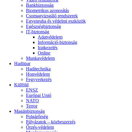
Bankbiztonság
Biometrikus azonosítás
Csomagvizsgáló rendszerek
Egyenruha és védelmi eszközök
Egészségbiztonság
IT-biztonság
Adatvédelem
Információ-biztonság
Iratkezelés
Online
Munkavédelem
Hadiipar
Haditechnika
Honvédelem
Fegyverkezés
Külföld
ENSZ
Európai Unió
NATO
Terror
Magánbiztonság
Polgárőrség
Pályázatok – közbeszerzés
Őrzés-védelem