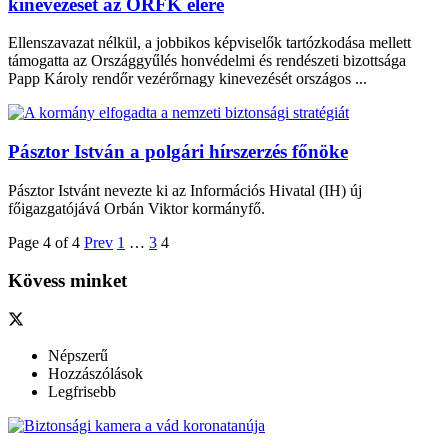
kinevezését az ORFK élére
Ellenszavazat nélkül, a jobbikos képviselők tartózkodása mellett
támogatta az Országgyűlés honvédelmi és rendészeti bizottsága
Papp Károly rendőr vezérőrnagy kinevezését országos ...
Pásztor István a polgári hírszerzés főnöke
Pásztor Istvánt nevezte ki az Információs Hivatal (IH) új
főigazgatójává Orbán Viktor kormányfő.
Page 4 of 4
Prev
1
…
3
4
Kövess minket
Népszerű
Hozzászólások
Legfrisebb