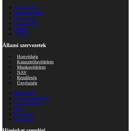
Adatvédelem
Elérhetőségeink
Impresszum
Médiaajánlat
Rólunk
Tudástár
Állami szervezetek
Honvédség
Katasztrófavédelem
Munkavédelem
NAV
Rendőrség
Ügyészség
Honvédség
Katasztrófavédelem
Munkavédelem
NAV
Rendőrség
Ügyészség
Híreinket szemlézi