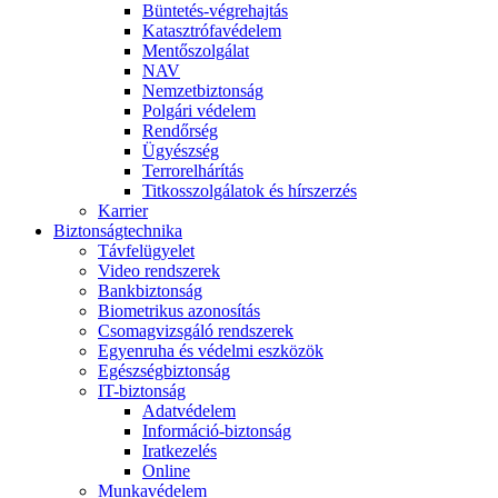
Büntetés-végrehajtás
Katasztrófavédelem
Mentőszolgálat
NAV
Nemzetbiztonság
Polgári védelem
Rendőrség
Ügyészség
Terrorelhárítás
Titkosszolgálatok és hírszerzés
Karrier
Biztonságtechnika
Távfelügyelet
Video rendszerek
Bankbiztonság
Biometrikus azonosítás
Csomagvizsgáló rendszerek
Egyenruha és védelmi eszközök
Egészségbiztonság
IT-biztonság
Adatvédelem
Információ-biztonság
Iratkezelés
Online
Munkavédelem