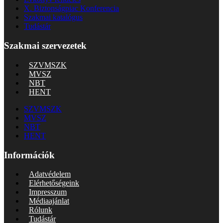
X. Biztonságpiac Konferencia
Szakmai katalógus
Tudástár
Szakmai szervezetek
SZVMSZK
MVSZ
NBT
HENT
SZVMSZK
MVSZ
NBT
HENT
Információk
Adatvédelem
Elérhetőségeink
Impresszum
Médiaajánlat
Rólunk
Tudástár