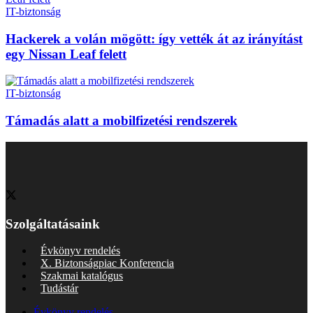
IT-biztonság
Hackerek a volán mögött: így vették át az irányítást
egy Nissan Leaf felett
IT-biztonság
Támadás alatt a mobilfizetési rendszerek
Szolgáltatásaink
Évkönyv rendelés
X. Biztonságpiac Konferencia
Szakmai katalógus
Tudástár
Évkönyv rendelés