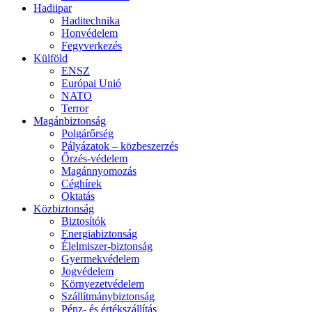
Hadiipar
Haditechnika
Honvédelem
Fegyverkezés
Külföld
ENSZ
Európai Unió
NATO
Terror
Magánbiztonság
Polgárőrség
Pályázatok – közbeszerzés
Őrzés-védelem
Magánnyomozás
Céghírek
Oktatás
Közbiztonság
Biztosítók
Energiabiztonság
Élelmiszer-biztonság
Gyermekvédelem
Jogvédelem
Környezetvédelem
Szállítmánybiztonság
Pénz- és értékszállítás