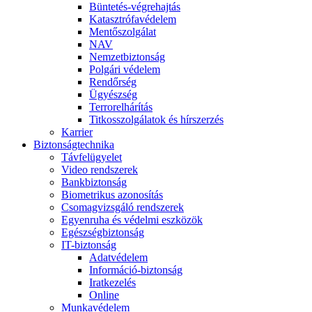
Büntetés-végrehajtás
Katasztrófavédelem
Mentőszolgálat
NAV
Nemzetbiztonság
Polgári védelem
Rendőrség
Ügyészség
Terrorelhárítás
Titkosszolgálatok és hírszerzés
Karrier
Biztonságtechnika
Távfelügyelet
Video rendszerek
Bankbiztonság
Biometrikus azonosítás
Csomagvizsgáló rendszerek
Egyenruha és védelmi eszközök
Egészségbiztonság
IT-biztonság
Adatvédelem
Információ-biztonság
Iratkezelés
Online
Munkavédelem