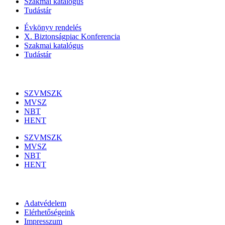
Szakmai katalógus
Tudástár
Évkönyv rendelés
X. Biztonságpiac Konferencia
Szakmai katalógus
Tudástár
Szakmai szervezetek
SZVMSZK
MVSZ
NBT
HENT
SZVMSZK
MVSZ
NBT
HENT
Információk
Adatvédelem
Elérhetőségeink
Impresszum