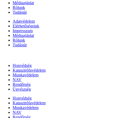
Médiaajánlat
Rólunk
Tudástár
Adatvédelem
Elérhetőségeink
Impresszum
Médiaajánlat
Rólunk
Tudástár
Állami szervezetek
Honvédség
Katasztrófavédelem
Munkavédelem
NAV
Rendőrség
Ügyészség
Honvédség
Katasztrófavédelem
Munkavédelem
NAV
Rendőrség