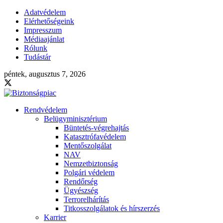
Adatvédelem
Elérhetőségeink
Impresszum
Médiaajánlat
Rólunk
Tudástár
péntek, augusztus 7, 2026
Rendvédelem
Belügyminisztérium
Büntetés-végrehajtás
Katasztrófavédelem
Mentőszolgálat
NAV
Nemzetbiztonság
Polgári védelem
Rendőrség
Ügyészség
Terrorelhárítás
Titkosszolgálatok és hírszerzés
Karrier