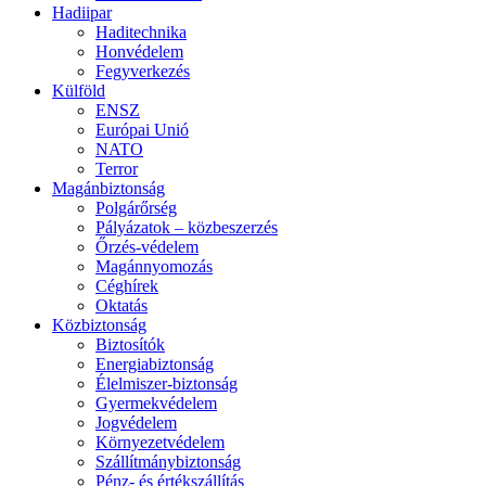
Hadiipar
Haditechnika
Honvédelem
Fegyverkezés
Külföld
ENSZ
Európai Unió
NATO
Terror
Magánbiztonság
Polgárőrség
Pályázatok – közbeszerzés
Őrzés-védelem
Magánnyomozás
Céghírek
Oktatás
Közbiztonság
Biztosítók
Energiabiztonság
Élelmiszer-biztonság
Gyermekvédelem
Jogvédelem
Környezetvédelem
Szállítmánybiztonság
Pénz- és értékszállítás