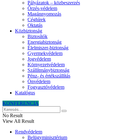
Pályázatok – közbeszerzés
Őrzés-védelem
Magánnyomozás
Céghírek
Oktatás
Közbiztonság
Biztosítók
Energiabiztonság
Élelmiszer-biztonság
Gyermekvédelem
Jogvédelem
Környezetvédelem
Szállítmánybiztonság
Pénz- és értékszállítás
Önvédelem
Fogyasztóvédelem
Katalógus
KONFERENCIA
No Result
View All Result
Rendvédelem
Belügyminisztérium