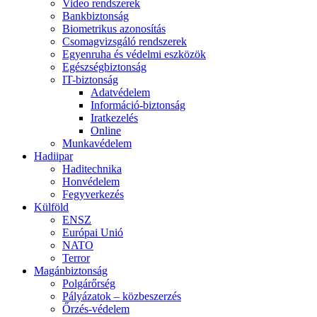
Video rendszerek
Bankbiztonság
Biometrikus azonosítás
Csomagvizsgáló rendszerek
Egyenruha és védelmi eszközök
Egészségbiztonság
IT-biztonság
Adatvédelem
Információ-biztonság
Iratkezelés
Online
Munkavédelem
Hadiipar
Haditechnika
Honvédelem
Fegyverkezés
Külföld
ENSZ
Európai Unió
NATO
Terror
Magánbiztonság
Polgárőrség
Pályázatok – közbeszerzés
Őrzés-védelem