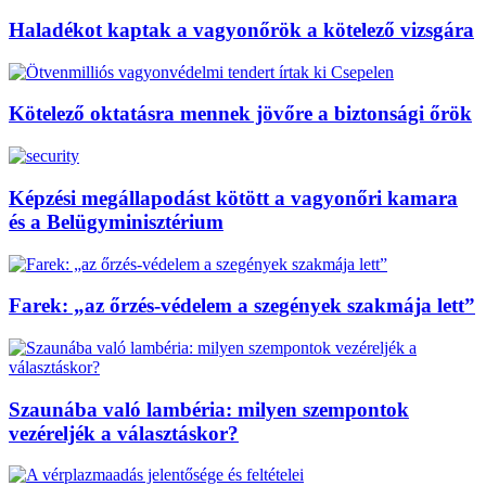
Haladékot kaptak a vagyonőrök a kötelező vizsgára
Kötelező oktatásra mennek jövőre a biztonsági őrök
Képzési megállapodást kötött a vagyonőri kamara
és a Belügyminisztérium
Farek: „az őrzés-védelem a szegények szakmája lett”
Szaunába való lambéria: milyen szempontok
vezéreljék a választáskor?