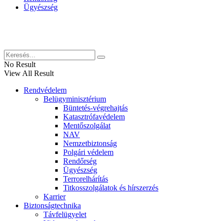
Ügyészség
Híreinket szemlézi
No Result
View All Result
Rendvédelem
Belügyminisztérium
Büntetés-végrehajtás
Katasztrófavédelem
Mentőszolgálat
NAV
Nemzetbiztonság
Polgári védelem
Rendőrség
Ügyészség
Terrorelhárítás
Titkosszolgálatok és hírszerzés
Karrier
Biztonságtechnika
Távfelügyelet