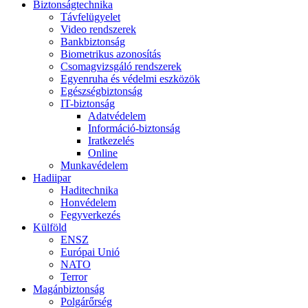
Biztonságtechnika
Távfelügyelet
Video rendszerek
Bankbiztonság
Biometrikus azonosítás
Csomagvizsgáló rendszerek
Egyenruha és védelmi eszközök
Egészségbiztonság
IT-biztonság
Adatvédelem
Információ-biztonság
Iratkezelés
Online
Munkavédelem
Hadiipar
Haditechnika
Honvédelem
Fegyverkezés
Külföld
ENSZ
Európai Unió
NATO
Terror
Magánbiztonság
Polgárőrség