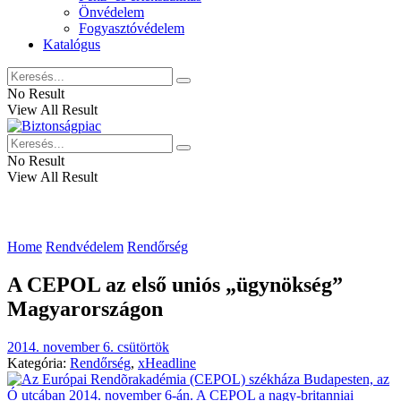
Önvédelem
Fogyasztóvédelem
Katalógus
No Result
View All Result
No Result
View All Result
Home
Rendvédelem
Rendőrség
A CEPOL az első uniós „ügynökség”
Magyarországon
2014. november 6. csütörtök
Kategória:
Rendőrség
,
xHeadline