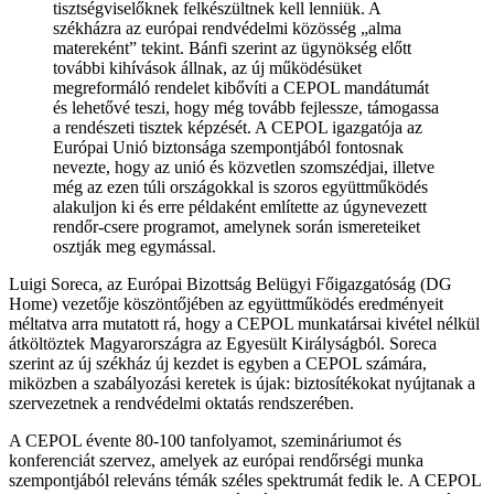
tisztségviselőknek felkészültnek kell lenniük. A
székházra az európai rendvédelmi közösség „alma
matereként” tekint. Bánfi szerint az ügynökség előtt
további kihívások állnak, az új működésüket
megreformáló rendelet kibővíti a CEPOL mandátumát
és lehetővé teszi, hogy még tovább fejlessze, támogassa
a rendészeti tisztek képzését. A CEPOL igazgatója az
Európai Unió biztonsága szempontjából fontosnak
nevezte, hogy az unió és közvetlen szomszédjai, illetve
még az ezen túli országokkal is szoros együttműködés
alakuljon ki és erre példaként említette az úgynevezett
rendőr-csere programot, amelynek során ismereteiket
osztják meg egymással.
Luigi Soreca, az Európai Bizottság Belügyi Főigazgatóság (DG
Home) vezetője köszöntőjében az együttműködés eredményeit
méltatva arra mutatott rá, hogy a CEPOL munkatársai kivétel nélkül
átköltöztek Magyarországra az Egyesült Királyságból. Soreca
szerint az új székház új kezdet is egyben a CEPOL számára,
miközben a szabályozási keretek is újak: biztosítékokat nyújtanak a
szervezetnek a rendvédelmi oktatás rendszerében.
A CEPOL évente 80-100 tanfolyamot, szemináriumot és
konferenciát szervez, amelyek az európai rendőrségi munka
szempontjából releváns témák széles spektrumát fedik le. A CEPOL