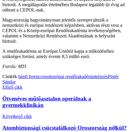
biztosít. A megállapodás értelmében Budapest legalább tíz évig ad
otthont a CEPOL-nak.
Magyarország hagyományosan jelentős szerepet játszik a
nemzetközi és európai rendészeti képzésben, aktívan részt vesz a
CEPOL és a Közép-európai Rendőrakadémia tevékenységében,
valamint a Nemzetközi Rendészeti Akadémiának is helyszínt
biztosít.
A rendőrakadémia az Európai Uniótól kapja a működéséhez
szükséges forrást, amely évente 8,5 millió euró.
Forrás: MTI
Címkék
bánfi ferenc
cepol
európai rendőrakadémia
képzés
Pintér
Sándor
Előző cikk
Ötvenéves műtőasztalon operálnak a
gyermekklinikán
Következő cikk
Atombiztonsági csúcstalálkozó Oroszország nélkül?