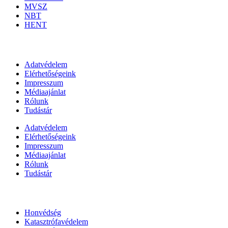
MVSZ
NBT
HENT
Információk
Adatvédelem
Elérhetőségeink
Impresszum
Médiaajánlat
Rólunk
Tudástár
Adatvédelem
Elérhetőségeink
Impresszum
Médiaajánlat
Rólunk
Tudástár
Állami szervezetek
Honvédség
Katasztrófavédelem