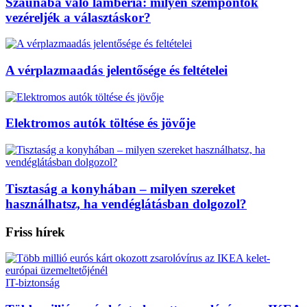
Szaunába való lambéria: milyen szempontok
vezéreljék a választáskor?
A vérplazmaadás jelentősége és feltételei
Elektromos autók töltése és jövője
Tisztaság a konyhában – milyen szereket
használhatsz, ha vendéglátásban dolgozol?
Friss hírek
IT-biztonság