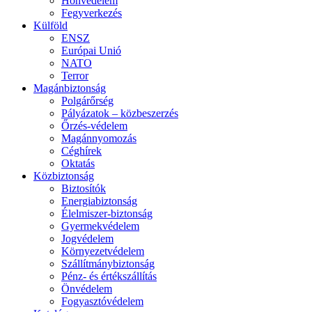
Honvédelem
Fegyverkezés
Külföld
ENSZ
Európai Unió
NATO
Terror
Magánbiztonság
Polgárőrség
Pályázatok – közbeszerzés
Őrzés-védelem
Magánnyomozás
Céghírek
Oktatás
Közbiztonság
Biztosítók
Energiabiztonság
Élelmiszer-biztonság
Gyermekvédelem
Jogvédelem
Környezetvédelem
Szállítmánybiztonság
Pénz- és értékszállítás
Önvédelem
Fogyasztóvédelem