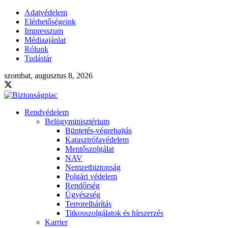
Adatvédelem
Elérhetőségeink
Impresszum
Médiaajánlat
Rólunk
Tudástár
szombat, augusztus 8, 2026
Rendvédelem
Belügyminisztérium
Büntetés-végrehajtás
Katasztrófavédelem
Mentőszolgálat
NAV
Nemzetbiztonság
Polgári védelem
Rendőrség
Ügyészség
Terrorelhárítás
Titkosszolgálatok és hírszerzés
Karrier