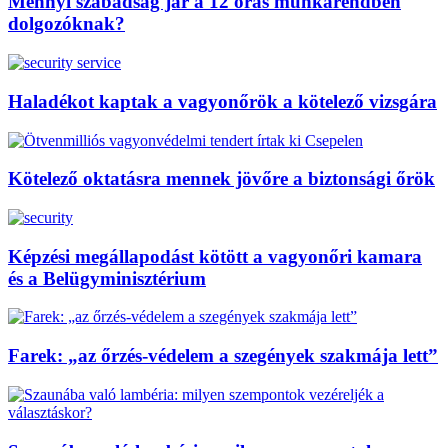
Mennyi szabadság jár a 12 órás munkarendben
dolgozóknak?
Haladékot kaptak a vagyonőrök a kötelező vizsgára
Kötelező oktatásra mennek jövőre a biztonsági őrök
Képzési megállapodást kötött a vagyonőri kamara
és a Belügyminisztérium
Farek: „az őrzés-védelem a szegények szakmája lett”