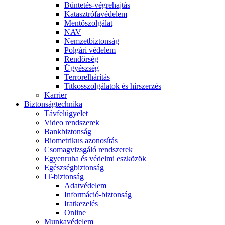
Büntetés-végrehajtás
Katasztrófavédelem
Mentőszolgálat
NAV
Nemzetbiztonság
Polgári védelem
Rendőrség
Ügyészség
Terrorelhárítás
Titkosszolgálatok és hírszerzés
Karrier
Biztonságtechnika
Távfelügyelet
Video rendszerek
Bankbiztonság
Biometrikus azonosítás
Csomagvizsgáló rendszerek
Egyenruha és védelmi eszközök
Egészségbiztonság
IT-biztonság
Adatvédelem
Információ-biztonság
Iratkezelés
Online
Munkavédelem