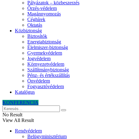
Pályázatok – közbeszerzés
Őrzés-védelem
Magánnyomozás
Céghírek
Oktatás
Közbiztonság
Biztosítók
Energiabiztonság
Élelmiszer-biztonság
Gyermekvédelem
Jogvédelem
Környezetvédelem
Szállítmánybiztonság
Pénz- és értékszállítás
Önvédelem
Fogyasztóvédelem
Katalógus
KONFERENCIA
No Result
View All Result
Rendvédelem
Belügyminisztérium