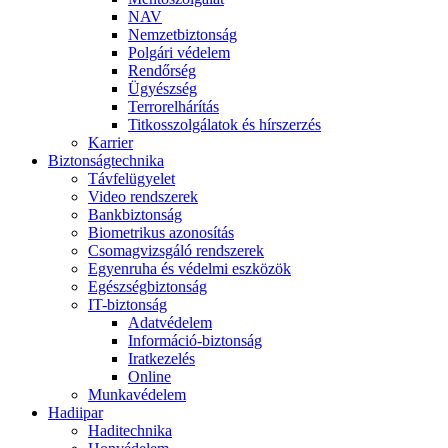
NAV
Nemzetbiztonság
Polgári védelem
Rendőrség
Ügyészség
Terrorelhárítás
Titkosszolgálatok és hírszerzés
Karrier
Biztonságtechnika
Távfelügyelet
Video rendszerek
Bankbiztonság
Biometrikus azonosítás
Csomagvizsgáló rendszerek
Egyenruha és védelmi eszközök
Egészségbiztonság
IT-biztonság
Adatvédelem
Információ-biztonság
Iratkezelés
Online
Munkavédelem
Hadiipar
Haditechnika