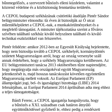
bűnmegelőzés, a szervezett bűnözés elleni küzdelem, valamint a
közrend védelme és a közbiztonság fenntartása területén.
A CEPOL budapesti székházának csütörtöki átadóján Pintér Sándor
belügyminiszter elmondta: tíz éven át biztosítják az Ó utcai
műemléképületet a CEPOL-nak, a munkakörülményeket és a
megfelelő támogatást. A miniszter tájékoztatása szerint a főváros
szívében található székház kiváló helyszínen található és kiváló
technikai eszközökkel van felszerelve.
Pintér felidézte: amikor 2012-ben az Egyesült Királyság bejelentette,
hogy nem biztosítja tovább a CEPOL székhelyét, kormánydöntés
született Magyarországon arról, hogy az ország versenybe száll
annak érdekében, hogy a székhely Magyarországra kerülhessen. Az
EU belügyminiszteri tanácsa 2013 októberében tűzte napirendjére,
hogy megtárgyalja más országokéval együtt Magyarország
jelentkezését is, majd hosszas tanácskozást követően egyöntetűen
Magyarország mellett voksolt. Az Európai Parlament (EP)
állampolgári jogi, bel- és igazságügyi bizottsága (LIBE) 2014
februárjában, az Európai Parlament 2014 áprilisában adta meg ehhez
a teljes támogatottságot.
Bánfi Ferenc, a CEPOL igazgatója hangsúlyozta, hogy
a bűnözés a XXI. században csak határon átnyúló
együttműködéssel győzhető le, ehhez pedig a rendészeti