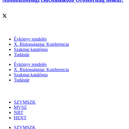
Szolgáltatásaink
Évkönyv rendelés
X. Biztonságpiac Konferencia
Szakmai katalógus
Tudástár
Évkönyv rendelés
X. Biztonságpiac Konferencia
Szakmai katalógus
Tudástár
Szakmai szervezetek
SZVMSZK
MVSZ
NBT
HENT
SZVMSZK