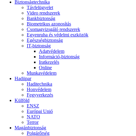
Biztonságtechnika
Távfelügyelet
Video rendszerek
Bankbiztonság
Biometrikus azonosítás
Csomagvizsgáló rendszerek
Egyenruha és védelmi eszközök
Egészségbiztonság
IT-biztonság
Adatvédelem
Információ-biztonság
Iratkezelés
Online
Munkavédelem
Hadiipar
Haditechnika
Honvédelem
Fegyverkezés
Külföld
ENSZ
Európai Unió
NATO
Terror
Magánbiztonság
Polgárőrség