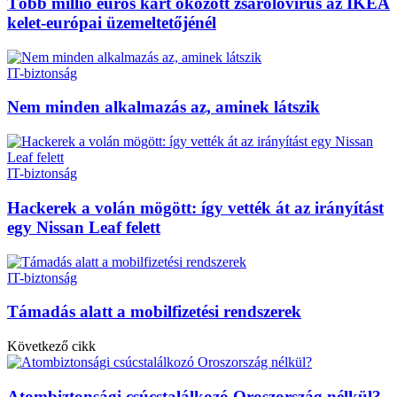
Több millió eurós kárt okozott zsarolóvírus az IKEA
kelet-európai üzemeltetőjénél
IT-biztonság
Nem minden alkalmazás az, aminek látszik
IT-biztonság
Hackerek a volán mögött: így vették át az irányítást
egy Nissan Leaf felett
IT-biztonság
Támadás alatt a mobilfizetési rendszerek
Következő cikk
Atombiztonsági csúcstalálkozó Oroszország nélkül?