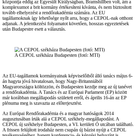
központja eddig az Egyesült Királyságban, Bramshillben volt, ám a
komplexumot a brit kormány értékesíteni kívánta, és nem biztosított
tovább elhelyezést a rendőrakadémia számára. Az EU
tagállamoknak így lehetősége nyílt arra, hogy a CEPOL-nak otthont
adjanak. A jelentkezési folyamatot követően, hosszas egyeztetések
után Budapestre esett a választás.
A CEPOL székháza Budapesten (fotó: MTI)
Az EU-tagállamok kormányainak képviselőiből álló tanács május 6-
án hagyta jóvá hivatalosan, hogy Nagy-Britanniából
Magyarországra költözzön, és Budapesten kezdje meg az új tanévet
a rendőrakadémia. A Tanács és az Európai Parlament (EP) között
már korábban megállapodás született erről, és április 16-án az EP
plénuma meg is szavazta az előterjesztést.
Az Európai Rendőrakadémia és a magyar hatóságok 2014
augusztusában írták alá a CEPOL székhely-megállapodást. A
CEPOL új székhelye Budapesten, a VI. kerületi Ó utcában található.
A frissen felújított irodaház nem csupán új bázist nyújt a CEPOL
tevékenységéhez, hanem konferencia- és képzési helyszínt is