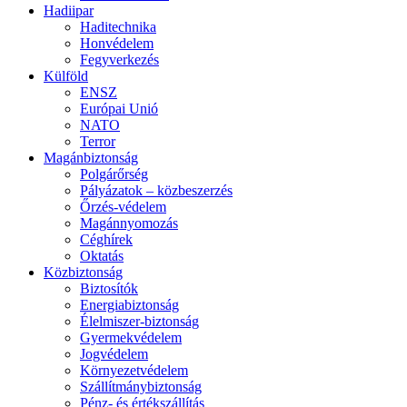
Hadiipar
Haditechnika
Honvédelem
Fegyverkezés
Külföld
ENSZ
Európai Unió
NATO
Terror
Magánbiztonság
Polgárőrség
Pályázatok – közbeszerzés
Őrzés-védelem
Magánnyomozás
Céghírek
Oktatás
Közbiztonság
Biztosítók
Energiabiztonság
Élelmiszer-biztonság
Gyermekvédelem
Jogvédelem
Környezetvédelem
Szállítmánybiztonság
Pénz- és értékszállítás