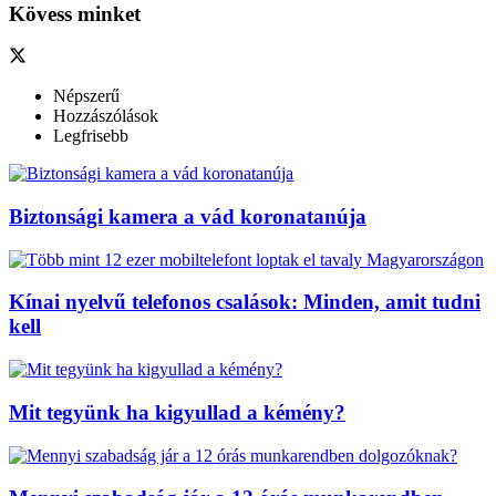
Kövess minket
Népszerű
Hozzászólások
Legfrisebb
Biztonsági kamera a vád koronatanúja
Kínai nyelvű telefonos csalások: Minden, amit tudni
kell
Mit tegyünk ha kigyullad a kémény?