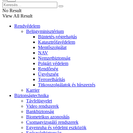
No Result
View All Result
Rendvédelem
Belügyminisztérium
Büntetés-végrehajtás
Katasztrófavédelem
Mentőszolgálat
NAV
Nemzetbiztonság
Polgári védelem
Rendőrség
Ügyészség
Terrorelhárítás
Titkosszolgálatok és hírszerzés
Karrier
Biztonságtechnika
Távfelügyelet
Video rendszerek
Bankbiztonság
Biometrikus azonosítás
Csomagvizsgáló rendszerek
Egyenruha és védelmi eszközök
Egészségbiztonság