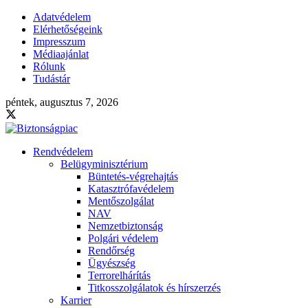
Adatvédelem
Elérhetőségeink
Impresszum
Médiaajánlat
Rólunk
Tudástár
péntek, augusztus 7, 2026
Rendvédelem
Belügyminisztérium
Büntetés-végrehajtás
Katasztrófavédelem
Mentőszolgálat
NAV
Nemzetbiztonság
Polgári védelem
Rendőrség
Ügyészség
Terrorelhárítás
Titkosszolgálatok és hírszerzés
Karrier