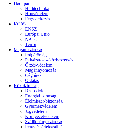
Hadiipar
Haditechnika
Honvédelem
Fegyverkezés
Külföld
ENSZ
Európai Unió
NATO
Terror
Magánbiztonság
Polgárőrség
Pályázatok – közbeszerzés
Őrzés-védelem
Magánnyomozás
Céghírek
Oktatás
Közbiztonság
Biztosítók
Energiabiztonság
Élelmiszer-biztonság
Gyermekvédelem
Jogvédelem
Környezetvédelem
Szállítmánybiztonság
Pénz- és értékszállítás