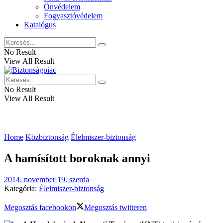
Önvédelem
Fogyasztóvédelem
Katalógus
No Result
View All Result
No Result
View All Result
Home
Közbiztonság
Élelmiszer-biztonság
A hamísított boroknak annyi
2014. november 19. szerda
Kategória:
Élelmiszer-biztonság
Megosztás facebookon
Megosztás twitteren