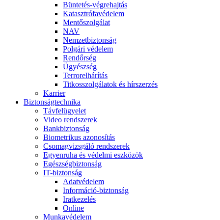
Büntetés-végrehajtás
Katasztrófavédelem
Mentőszolgálat
NAV
Nemzetbiztonság
Polgári védelem
Rendőrség
Ügyészség
Terrorelhárítás
Titkosszolgálatok és hírszerzés
Karrier
Biztonságtechnika
Távfelügyelet
Video rendszerek
Bankbiztonság
Biometrikus azonosítás
Csomagvizsgáló rendszerek
Egyenruha és védelmi eszközök
Egészségbiztonság
IT-biztonság
Adatvédelem
Információ-biztonság
Iratkezelés
Online
Munkavédelem