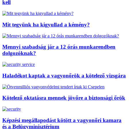
kell
Mit tegyünk ha kigyullad a kémény?
Mennyi szabadság jár a 12 órás munkarendben
dolgozóknak?
Haladékot kaptak a vagyonőrök a kötelező vizsgára
Kötelező oktatásra mennek jövőre a biztonsági őrök
Képzési megállapodást kötött a vagyonőri kamara
és a Belügyminisztérium