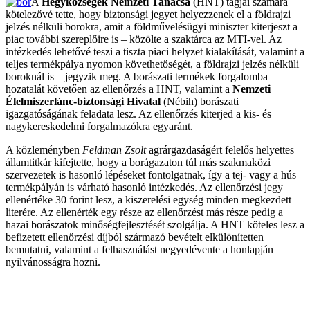
A
Hegyközségek Nemzeti Tanácsa
(HNT) tagjai számára
kötelezővé tette, hogy biztonsági jegyet helyezzenek el a földrajzi
jelzés nélküli borokra, amit a földművelésügyi miniszter kiterjeszt a
piac további szereplőire is – közölte a szaktárca az MTI-vel. Az
intézkedés lehetővé teszi a tiszta piaci helyzet kialakítását, valamint a
teljes termékpálya nyomon követhetőségét, a földrajzi jelzés nélküli
boroknál is – jegyzik meg. A borászati termékek forgalomba
hozatalát követően az ellenőrzés a HNT, valamint a
Nemzeti
Élelmiszerlánc-biztonsági Hivatal
(Nébih) borászati
igazgatóságának feladata lesz. Az ellenőrzés kiterjed a kis- és
nagykereskedelmi forgalmazókra egyaránt.
A közleményben
Feldman Zsolt
agrárgazdaságért felelős helyettes
államtitkár kifejtette, hogy a borágazaton túl más szakmaközi
szervezetek is hasonló lépéseket fontolgatnak, így a tej- vagy a hús
termékpályán is várható hasonló intézkedés. Az ellenőrzési jegy
ellenértéke 30 forint lesz, a kiszerelési egység minden megkezdett
literére. Az ellenérték egy része az ellenőrzést más része pedig a
hazai borászatok minőségfejlesztését szolgálja. A HNT köteles lesz a
befizetett ellenőrzési díjból származó bevételt elkülönítetten
bemutatni, valamint a felhasználást negyedévente a honlapján
nyilvánosságra hozni.