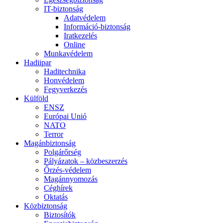
IT-biztonság
Adatvédelem
Információ-biztonság
Iratkezelés
Online
Munkavédelem
Hadiipar
Haditechnika
Honvédelem
Fegyverkezés
Külföld
ENSZ
Európai Unió
NATO
Terror
Magánbiztonság
Polgárőrség
Pályázatok – közbeszerzés
Őrzés-védelem
Magánnyomozás
Céghírek
Oktatás
Közbiztonság
Biztosítók