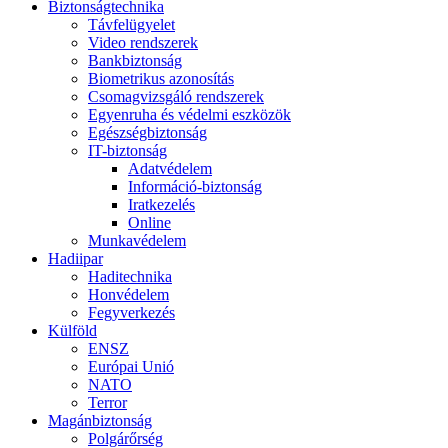
Biztonságtechnika
Távfelügyelet
Video rendszerek
Bankbiztonság
Biometrikus azonosítás
Csomagvizsgáló rendszerek
Egyenruha és védelmi eszközök
Egészségbiztonság
IT-biztonság
Adatvédelem
Információ-biztonság
Iratkezelés
Online
Munkavédelem
Hadiipar
Haditechnika
Honvédelem
Fegyverkezés
Külföld
ENSZ
Európai Unió
NATO
Terror
Magánbiztonság
Polgárőrség