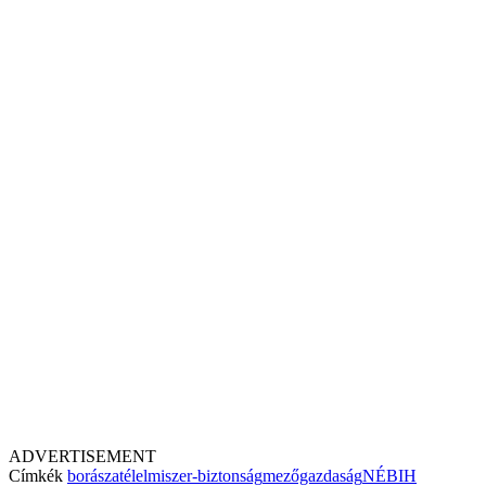
ADVERTISEMENT
Címkék
borászat
élelmiszer-biztonság
mezőgazdaság
NÉBIH