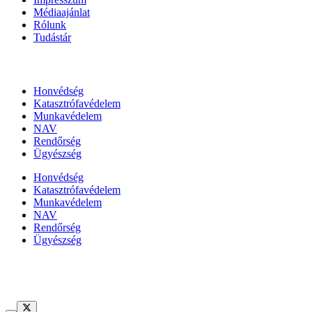
Médiaajánlat
Rólunk
Tudástár
Állami szervezetek
Honvédség
Katasztrófavédelem
Munkavédelem
NAV
Rendőrség
Ügyészség
Honvédség
Katasztrófavédelem
Munkavédelem
NAV
Rendőrség
Ügyészség
Híreinket szemlézi