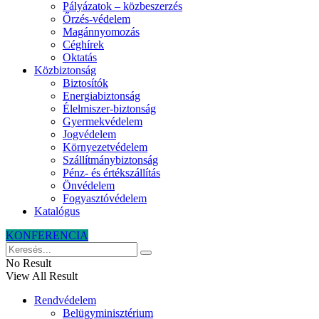
Pályázatok – közbeszerzés
Őrzés-védelem
Magánnyomozás
Céghírek
Oktatás
Közbiztonság
Biztosítók
Energiabiztonság
Élelmiszer-biztonság
Gyermekvédelem
Jogvédelem
Környezetvédelem
Szállítmánybiztonság
Pénz- és értékszállítás
Önvédelem
Fogyasztóvédelem
Katalógus
KONFERENCIA
No Result
View All Result
Rendvédelem
Belügyminisztérium