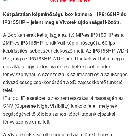
Két páratlan képminőségű box kamera – IP8165HP és
IP8155HP – jelent meg a Vivotek újdonságai között.
A Box kamerák két új tagja az 1,3 MP-es IP8155HP és a
2MP-es IP8165HP rendkívüli képminőségét a 60 fps
képfrissítési sebességnek köszönheti. Az IP8155HP WDR
Pro, míg az IP8165HP WDR pro II funkcióval látta meg a
napvilágot, így biztosítva értékelhető képet minden
fényviszonynál. A szenzorzaj kiszűréséért és a szükséges
sávszélesség csökkenéséért a 3D zajcsökkentő funkció
felel.
IP8155HP esetében az extrém éjszakai láthatóságért az
SNV (Supreme Night Visibility) funkció felel, melynek
segítségével tökéletes színes képet kapunk éjszakai
fényviszonyok mellett.
A Vivoteknek sikerült elérnie azt az áttörést, hogy a