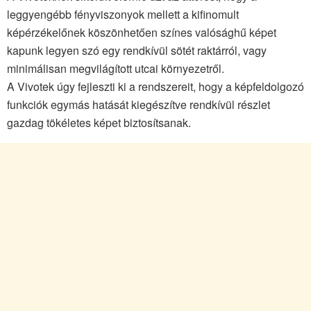
leggyengébb fényviszonyok mellett a kifinomult
képérzékelőnek köszönhetően színes valósághű képet
kapunk legyen szó egy rendkívül sötét raktárról, vagy
minimálisan megvilágított utcai környezetről.
A Vivotek úgy fejleszti ki a rendszereit, hogy a képfeldolgozó
funkciók egymás hatását kiegészítve rendkívül részlet
gazdag tökéletes képet biztosítsanak.