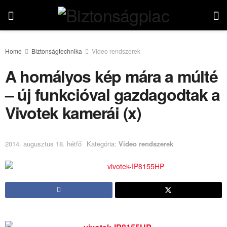
Home
Biztonságtechnika
Video rendszerek
A homályos kép mára a múlté
– új funkcióval gazdagodtak a
Vivotek kamerái (x)
2014. augusztus 18. hétfő
Kategória:
Video rendszerek