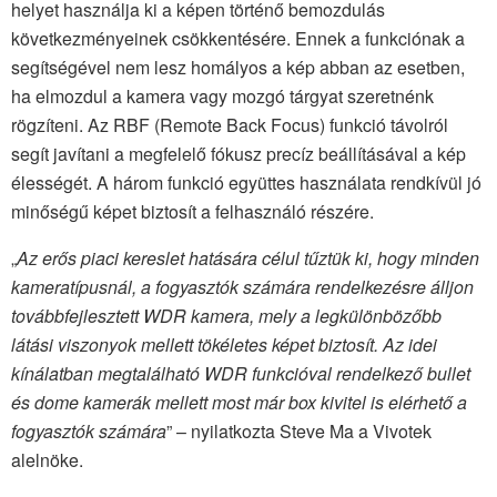
helyet használja ki a képen történő bemozdulás
következményeinek csökkentésére. Ennek a funkciónak a
segítségével nem lesz homályos a kép abban az esetben,
ha elmozdul a kamera vagy mozgó tárgyat szeretnénk
rögzíteni. Az RBF (Remote Back Focus) funkció távolról
segít javítani a megfelelő fókusz precíz beállításával a kép
élességét. A három funkció együttes használata rendkívül jó
minőségű képet biztosít a felhasználó részére.
„
Az erős piaci kereslet hatására célul tűztük ki, hogy minden
kameratípusnál, a fogyasztók számára rendelkezésre álljon
továbbfejlesztett WDR kamera, mely a legkülönbözőbb
látási viszonyok mellett tökéletes képet biztosít. Az idei
kínálatban megtalálható WDR funkcióval rendelkező bullet
és dome kamerák mellett most már box kivitel is elérhető a
fogyasztók számára
” – nyilatkozta Steve Ma a Vivotek
alelnöke.