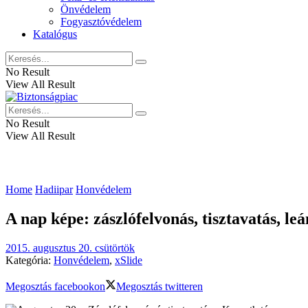
Önvédelem
Fogyasztóvédelem
Katalógus
No Result
View All Result
No Result
View All Result
Home
Hadiipar
Honvédelem
A nap képe: zászlófelvonás, tisztavatás, le
2015. augusztus 20. csütörtök
Kategória:
Honvédelem
,
xSlide
Megosztás facebookon
Megosztás twitteren