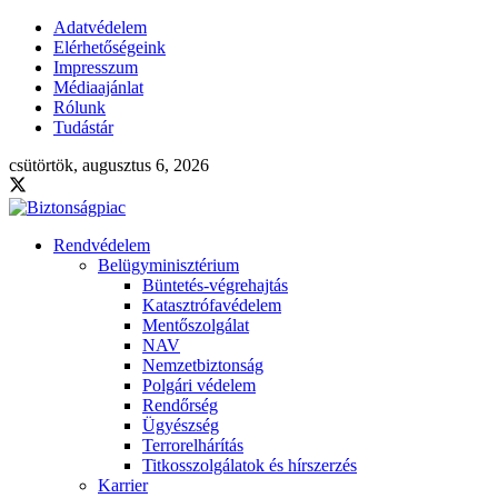
Adatvédelem
Elérhetőségeink
Impresszum
Médiaajánlat
Rólunk
Tudástár
csütörtök, augusztus 6, 2026
Rendvédelem
Belügyminisztérium
Büntetés-végrehajtás
Katasztrófavédelem
Mentőszolgálat
NAV
Nemzetbiztonság
Polgári védelem
Rendőrség
Ügyészség
Terrorelhárítás
Titkosszolgálatok és hírszerzés
Karrier