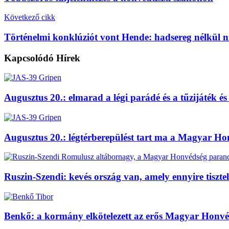
Következő cikk
Történelmi konklúziót vont Hende: hadsereg nélkül n
Kapcsolódó
Hírek
Augusztus 20.: elmarad a légi parádé és a tűzijáték é
Augusztus 20.: légtérberepülést tart ma a Magyar H
Ruszin-Szendi: kevés ország van, amely ennyire tiszteli f
Benkő: a kormány elkötelezett az erős Magyar Honvé