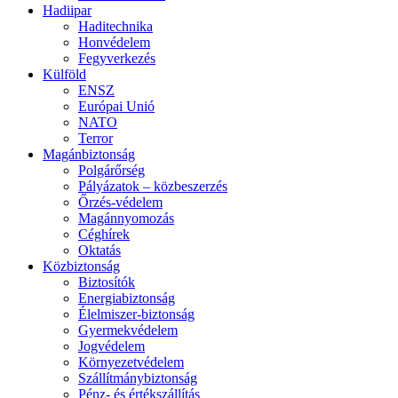
Hadiipar
Haditechnika
Honvédelem
Fegyverkezés
Külföld
ENSZ
Európai Unió
NATO
Terror
Magánbiztonság
Polgárőrség
Pályázatok – közbeszerzés
Őrzés-védelem
Magánnyomozás
Céghírek
Oktatás
Közbiztonság
Biztosítók
Energiabiztonság
Élelmiszer-biztonság
Gyermekvédelem
Jogvédelem
Környezetvédelem
Szállítmánybiztonság
Pénz- és értékszállítás