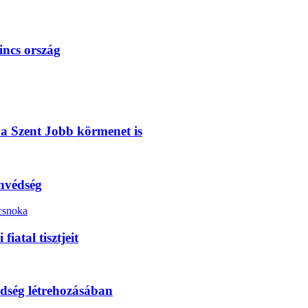
incs ország
s a Szent Jobb körmenet is
onvédség
iatal tisztjeit
dség létrehozásában