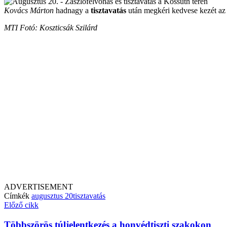
Kovács Márton
hadnagy a
tisztavatás
után megkéri kedvese kezét az 
MTI Fotó: Koszticsák Szilárd
ADVERTISEMENT
Címkék
augusztus 20
tisztavatás
Előző cikk
Többszörös túljelentkezés a honvédtiszti szakokon