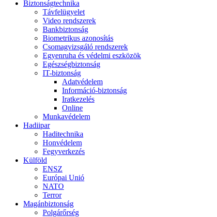
Biztonságtechnika
Távfelügyelet
Video rendszerek
Bankbiztonság
Biometrikus azonosítás
Csomagvizsgáló rendszerek
Egyenruha és védelmi eszközök
Egészségbiztonság
IT-biztonság
Adatvédelem
Információ-biztonság
Iratkezelés
Online
Munkavédelem
Hadiipar
Haditechnika
Honvédelem
Fegyverkezés
Külföld
ENSZ
Európai Unió
NATO
Terror
Magánbiztonság
Polgárőrség