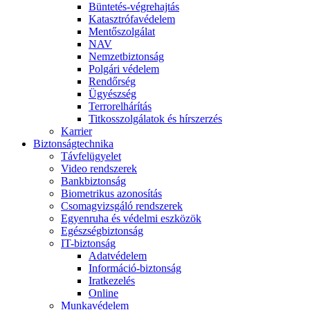
Büntetés-végrehajtás
Katasztrófavédelem
Mentőszolgálat
NAV
Nemzetbiztonság
Polgári védelem
Rendőrség
Ügyészség
Terrorelhárítás
Titkosszolgálatok és hírszerzés
Karrier
Biztonságtechnika
Távfelügyelet
Video rendszerek
Bankbiztonság
Biometrikus azonosítás
Csomagvizsgáló rendszerek
Egyenruha és védelmi eszközök
Egészségbiztonság
IT-biztonság
Adatvédelem
Információ-biztonság
Iratkezelés
Online
Munkavédelem