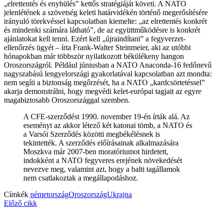
„elrettentés és enyhülés” kettős stratégiáját követi. A NATO
jelenlétének a szövetség keleti határvidékén történő megerősítésére
irányuló törekvéssel kapcsolatban kiemelte: „az elrettentés konkrét
és mindenki számára látható”, de az együttműködésre is konkrét
ajánlatokat kell tenni. Ezért kell „újraindítani” a fegyverzet-
ellenőrzés ügyét – írta Frank-Walter Steinmeier, aki az utóbbi
hónapokban már többször nyilatkozott békülékeny hangon
Oroszországról. Például júniusban a NATO Anaconda-16 fedőnevű
nagyszabású lengyelországi gyakorlatával kapcsolatban azt mondta:
nem segíti a biztonság megőrzését, ha a NATO „kardcsörtetéssel”
akarja demonstrálni, hogy megvédi kelet-európai tagjait az egyre
magabiztosabb Oroszországgal szemben.
A CFE-szerződést 1990. november 19-én írták alá. Az
eseményt az akkor létező két katonai tömb, a NATO és
a Varsói Szerződés közötti megbékélésnek is
tekintették. A szerződés előírásainak alkalmazására
Moszkva már 2007-ben moratóriumot hirdetett,
indokként a NATO fegyveres erejének növekedését
nevezve meg, valamint azt, hogy a balti tagállamok
nem csatlakoztak a megállapodáshoz.
Címkék
németország
Oroszország
Ukrajna
Előző cikk