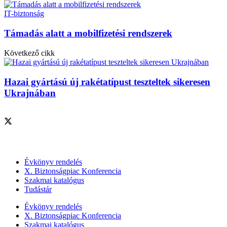
IT-biztonság
Támadás alatt a mobilfizetési rendszerek
Következő cikk
Hazai gyártású új rakétatípust teszteltek sikeresen
Ukrajnában
Szolgáltatásaink
Évkönyv rendelés
X. Biztonságpiac Konferencia
Szakmai katalógus
Tudástár
Évkönyv rendelés
X. Biztonságpiac Konferencia
Szakmai katalógus