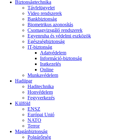
Biztonságtechnika
Távfelügyelet
Video rendszerek
Bankbiztonság
Biometrikus azonosítás
Csomagvizsgáló rendszerek
Egyenruha és védelmi eszközök
Egészségbiztonság
IT-biztonság
Adatvédelem
Információ-biztonság
Iratkezelés
Online
Munkavédelem
Hadiipar
Haditechnika
Honvédelem
Fegyverkezés
Külföld
ENSZ
Európai Unió
NATO
Terror
Magánbiztonság
Polgárőrség