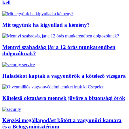
kell
Mit tegyünk ha kigyullad a kémény?
Mennyi szabadság jár a 12 órás munkarendben
dolgozóknak?
Haladékot kaptak a vagyonőrök a kötelező vizsgára
Kötelező oktatásra mennek jövőre a biztonsági őrök
Képzési megállapodást kötött a vagyonőri kamara
és a Belügyminisztérium