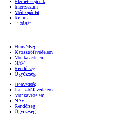
Elérhetőségeink
Impresszum
Médiaajánlat
Rólunk
Tudástár
Állami szervezetek
Honvédség
Katasztrófavédelem
Munkavédelem
NAV
Rendőrség
Ügyészség
Honvédség
Katasztrófavédelem
Munkavédelem
NAV
Rendőrség
Ügyészség
Híreinket szemlézi