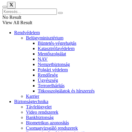
No Result
View All Result
Rendvédelem
Belügyminisztérium
Büntetés-végrehajtás
Katasztrófavédelem
Mentőszolgálat
NAV
Nemzetbiztonság
Polgári védelem
Rendőrség
Ügyészség
Terrorelhárítás
Titkosszolgálatok és hírszerzés
Karrier
Biztonságtechnika
Távfelügyelet
Video rendszerek
Bankbiztonság
Biometrikus azonosítás
Csomagvizsgáló rendszerek