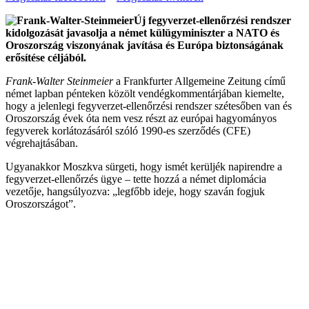
Új fegyverzet-ellenőrzési rendszer
kidolgozását javasolja a német külügyminiszter a NATO és
Oroszország viszonyának javítása és Európa biztonságának
erősítése céljából.
Frank-Walter Steinmeier
a Frankfurter Allgemeine Zeitung című
német lapban pénteken közölt vendégkommentárjában kiemelte,
hogy a jelenlegi fegyverzet-ellenőrzési rendszer szétesőben van és
Oroszország évek óta nem vesz részt az európai hagyományos
fegyverek korlátozásáról szóló 1990-es szerződés (CFE)
végrehajtásában.
Ugyanakkor Moszkva sürgeti, hogy ismét kerüljék napirendre a
fegyverzet-ellenőrzés ügye – tette hozzá a német diplomácia
vezetője, hangsúlyozva: „legfőbb ideje, hogy szaván fogjuk
Oroszországot”.