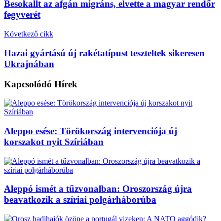
Besokallt az afgán migráns, elvette a magyar rendőr
fegyverét
Következő cikk
Hazai gyártású új rakétatípust teszteltek sikeresen
Ukrajnában
Kapcsolódó
Hírek
Aleppo esése: Törökország intervenciója új
korszakot nyit Szíriában
Aleppó ismét a tűzvonalban: Oroszország újra
beavatkozik a szíriai polgárháborúba