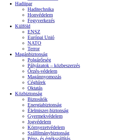
Hadiipar
Haditechnika
Honvédelem
Fegyverkezés
Külföld
ENSZ
Európai Unió
NATO
Terror
Magánbiztonság
Polgárőrség
Pályázatok – közbeszerzés
Őrzés-védelem
Magánnyomozás
Céghírek
Oktatás
Közbiztonság
Biztosítók
Energiabiztonság
Élelmiszer-biztonság
Gyermekvédelem
Jogvédelem
Környezetvédelem
Szállítmánybiztonság
Pénz- és értékszállítás