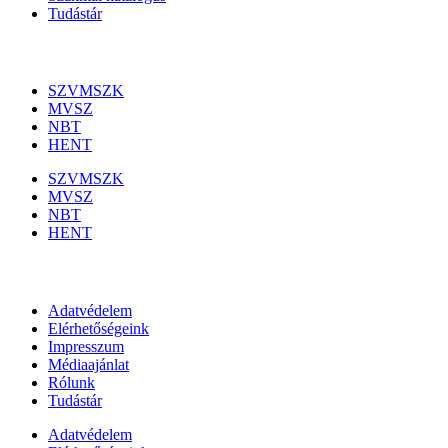
Tudástár
Szakmai szervezetek
SZVMSZK
MVSZ
NBT
HENT
SZVMSZK
MVSZ
NBT
HENT
Információk
Adatvédelem
Elérhetőségeink
Impresszum
Médiaajánlat
Rólunk
Tudástár
Adatvédelem