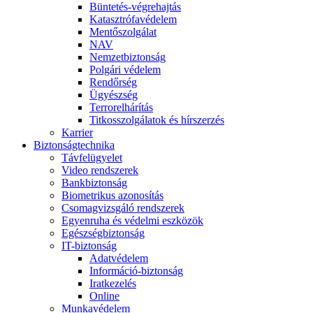
Büntetés-végrehajtás
Katasztrófavédelem
Mentőszolgálat
NAV
Nemzetbiztonság
Polgári védelem
Rendőrség
Ügyészség
Terrorelhárítás
Titkosszolgálatok és hírszerzés
Karrier
Biztonságtechnika
Távfelügyelet
Video rendszerek
Bankbiztonság
Biometrikus azonosítás
Csomagvizsgáló rendszerek
Egyenruha és védelmi eszközök
Egészségbiztonság
IT-biztonság
Adatvédelem
Információ-biztonság
Iratkezelés
Online
Munkavédelem