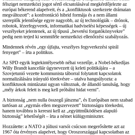
félsziget nemzetközi jogot sértő elcsatolásával megkérdőjelezte az
európai békerend alapelveit, és a „konfliktusok szerkezete drámaian
megváltozott”: a konfrontáció hibrid formája és a nem állami
szereplők jelentősége egyre nagyobb, az új technológiák – drónok,
robotok, lézerfegyverek, informatikai hadviselési képességek – új
veszélyeket jelentenek, az új típusú „bevetési forgatókönyvekre”
pedig nem terjed ki semmiféle nemzetközi ellenőrzési szabályozás.
Mindennek révén „egy újfajta, veszélyes fegyverkezési spirál
fenyeget” – írta a politikus.
Az SPD egyik legtekintélyesebb néhai vezetője, a Nobel-békedíjas
Willy Brandt kancellár úgynevezett új keleti politikájára – a
Szovjetunió vezette kommunista táborral folytatott kapcsolatok
normalizálására irányuló törekvésre – utalva hangsúlyozta: a
konfliktusok mintázatai ugyan változnak, de állandó tanulság, hogy
„mély árkok felett is meg kell próbálni hidat verni”.
A biztonság „nem nulla összegű játszma”, és Európában nem szabad
tartósan az „egymás ellen megszervezett” biztonságra törekedni,
hanem továbbra is keresni kell az „együttműködésen alapuló
biztonság” lehetőségét – írta a német külügyminiszter.
Hozzátette: a NATO a júliusi varsói csúcson megerősítette azt az
1967 óta érvényes alapelvet, hogy Oroszországgal kapcsolatban az