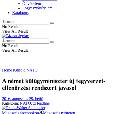
Önvédelem
Fogyasztóvédelem
Katalógus
No Result
View All Result
No Result
View All Result
Home
Külföld
NATO
A német külügyminiszter új fegyverzet-
ellenőrzési rendszert javasol
2016. augusztus 29. hétfő
Kategória:
NATO
,
xHeadline
Megosztás facebookon
Megosztás twitteren