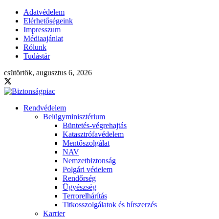
Adatvédelem
Elérhetőségeink
Impresszum
Médiaajánlat
Rólunk
Tudástár
csütörtök, augusztus 6, 2026
Rendvédelem
Belügyminisztérium
Büntetés-végrehajtás
Katasztrófavédelem
Mentőszolgálat
NAV
Nemzetbiztonság
Polgári védelem
Rendőrség
Ügyészség
Terrorelhárítás
Titkosszolgálatok és hírszerzés
Karrier