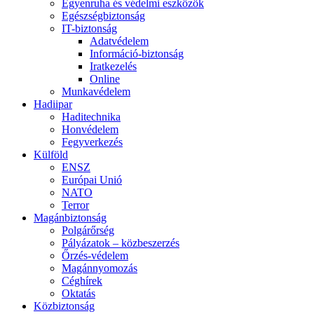
Egyenruha és védelmi eszközök
Egészségbiztonság
IT-biztonság
Adatvédelem
Információ-biztonság
Iratkezelés
Online
Munkavédelem
Hadiipar
Haditechnika
Honvédelem
Fegyverkezés
Külföld
ENSZ
Európai Unió
NATO
Terror
Magánbiztonság
Polgárőrség
Pályázatok – közbeszerzés
Őrzés-védelem
Magánnyomozás
Céghírek
Oktatás
Közbiztonság