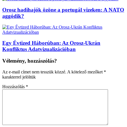
Orosz hadihajók özöne a portugál vizeken: A NATO
aggódik?
Egy Évtized Háborúban: Az Orosz-Ukrán
Konfliktus Adatvizualizációban
Vélemény, hozzászólás?
Az e-mail címet nem tesszük közzé.
A kötelező mezőket
*
karakterrel jelöltük
Hozzászólás
*