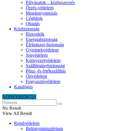
Pályázatok – közbeszerzés
Őrzés-védelem
Magánnyomozás
Céghírek
Oktatás
Közbiztonság
Biztosítók
Energiabiztonság
Élelmiszer-biztonság
Gyermekvédelem
Jogvédelem
Környezetvédelem
Szállítmánybiztonság
Pénz- és értékszállítás
Önvédelem
Fogyasztóvédelem
Katalógus
KONFERENCIA
No Result
View All Result
Rendvédelem
Belügyminisztérium