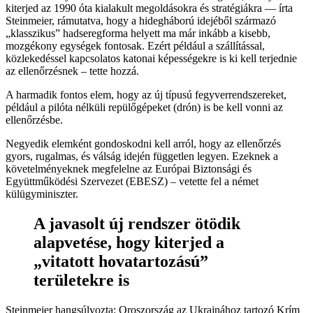
kiterjed az 1990 óta kialakult megoldásokra és stratégiákra — írta
Steinmeier, rámutatva, hogy a hidegháború idejéből származó
„klasszikus” hadseregforma helyett ma már inkább a kisebb,
mozgékony egységek fontosak. Ezért például a szállítással,
közlekedéssel kapcsolatos katonai képességekre is ki kell terjednie
az ellenőrzésnek – tette hozzá.
A harmadik fontos elem, hogy az új típusú fegyverrendszereket,
például a pilóta nélküli repülőgépeket (drón) is be kell vonni az
ellenőrzésbe.
Negyedik elemként gondoskodni kell arról, hogy az ellenőrzés
gyors, rugalmas, és válság idején független legyen. Ezeknek a
követelményeknek megfelelne az Európai Biztonsági és
Együttműködési Szervezet (EBESZ) – vetette fel a német
külügyminiszter.
A javasolt új rendszer ötödik
alapvetése, hogy kiterjed a
„vitatott hovatartozású”
területekre is
Steinmeier hangsúlyozta: Oroszország az Ukrajnához tartozó Krím