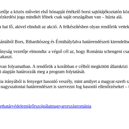
etője a közös művelet első hónapját értékelő borsi sajtótájékoztatón kö
tézkedési joga mindkét félnek csak saját országában van – húzta alá.
hat fő, akivel elindult az akció. A felkészítésben olyan rendőrök vettek
niából Bors, Bihardiószeg és Érmihályfalva határrendészeti kirendelts
yság vezetője elmondta: a végső cél az, hogy Románia schengeni csatl
akaszt.
 van folyamatban. A rendőrök a korábban e célból megkötött államközi 
i alapján határozzák meg a program folytatását.
nia irányából is fenyeget hasonló veszély, mint amilyet a magyar-szerb
nagyszalontai határrendészet is szervezni fog hasonló ellenőrzéseket – t
et
határvédelem
járőrszolgálat
magyarország
románia