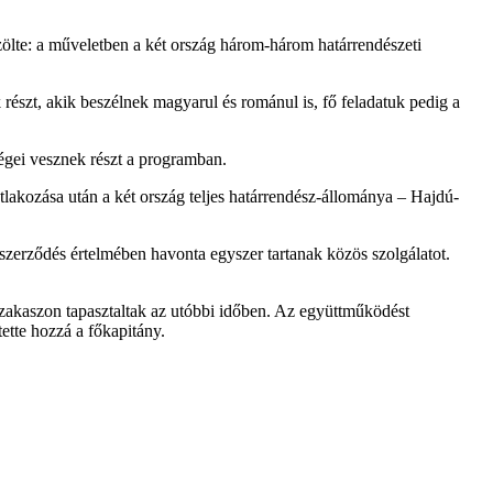
zölte: a műveletben a két ország három-három határrendészeti
 részt, akik beszélnek magyarul és románul is, fő feladatuk pedig a
égei vesznek részt a programban.
akozása után a két ország teljes határrendész-állománya – Hajdú-
szerződés értelmében havonta egyszer tartanak közös szolgálatot.
 szakaszon tapasztaltak az utóbbi időben. Az együttműködést
ette hozzá a főkapitány.