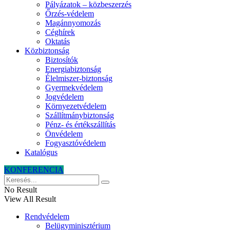
Pályázatok – közbeszerzés
Őrzés-védelem
Magánnyomozás
Céghírek
Oktatás
Közbiztonság
Biztosítók
Energiabiztonság
Élelmiszer-biztonság
Gyermekvédelem
Jogvédelem
Környezetvédelem
Szállítmánybiztonság
Pénz- és értékszállítás
Önvédelem
Fogyasztóvédelem
Katalógus
KONFERENCIA
No Result
View All Result
Rendvédelem
Belügyminisztérium