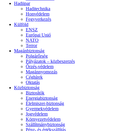
Hadiipar
Haditechnika
Honvédelem
Fegyverkezés
Külföld
ENSZ
Európai Unió
NATO
Terror
Magánbiztonság
Polgárőrség
Pályázatok – közbeszerzés
Őrzés-védelem
Magánnyomozás
Céghírek
Oktatás
Közbiztonság
Biztosítók
Energiabiztonság
Élelmiszer-biztonság
Gyermekvédelem
Jogvédelem
Környezetvédelem
Szállítmánybiztonság
Pénz- és értékszállítás