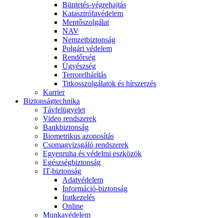
Büntetés-végrehajtás
Katasztrófavédelem
Mentőszolgálat
NAV
Nemzetbiztonság
Polgári védelem
Rendőrség
Ügyészség
Terrorelhárítás
Titkosszolgálatok és hírszerzés
Karrier
Biztonságtechnika
Távfelügyelet
Video rendszerek
Bankbiztonság
Biometrikus azonosítás
Csomagvizsgáló rendszerek
Egyenruha és védelmi eszközök
Egészségbiztonság
IT-biztonság
Adatvédelem
Információ-biztonság
Iratkezelés
Online
Munkavédelem