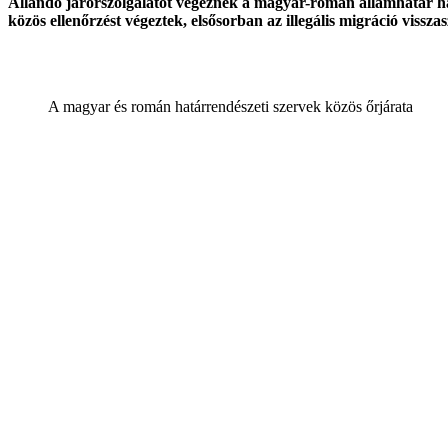
Állandó járőrszolgálatot végeznek a magyar-román államhatár haj
közös ellenőrzést végeztek, elsősorban az illegális migráció visszas
A magyar és román határrendészeti szervek közös őrjárata