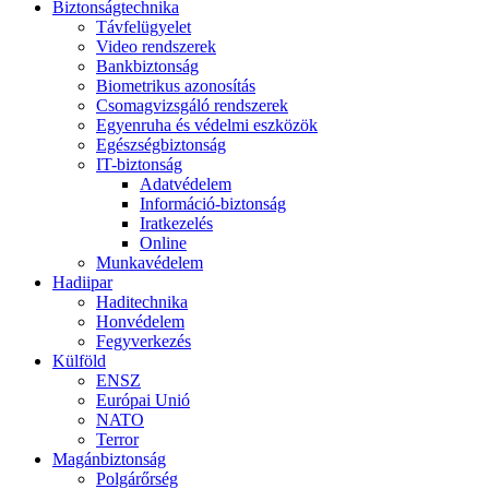
Biztonságtechnika
Távfelügyelet
Video rendszerek
Bankbiztonság
Biometrikus azonosítás
Csomagvizsgáló rendszerek
Egyenruha és védelmi eszközök
Egészségbiztonság
IT-biztonság
Adatvédelem
Információ-biztonság
Iratkezelés
Online
Munkavédelem
Hadiipar
Haditechnika
Honvédelem
Fegyverkezés
Külföld
ENSZ
Európai Unió
NATO
Terror
Magánbiztonság
Polgárőrség