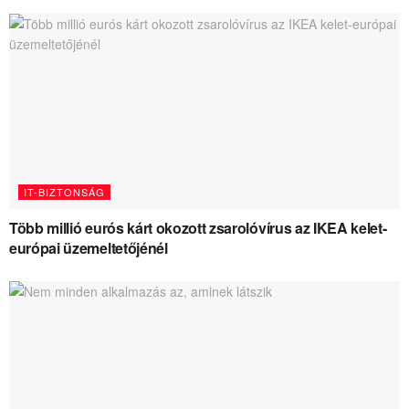
IT-BIZTONSÁG
Több millió eurós kárt okozott zsarolóvírus az IKEA kelet-
európai üzemeltetőjénél