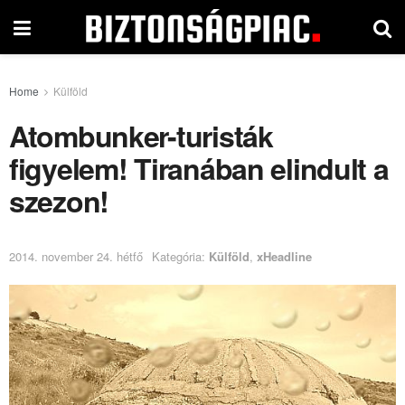
Home
Külföld
Atombunker-turisták
figyelem! Tiranában elindult a
szezon!
2014. november 24. hétfő
Kategória:
Külföld
,
xHeadline