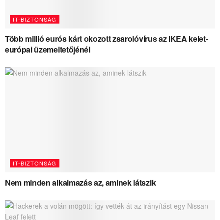
IT-BIZTONSÁG
Több millió eurós kárt okozott zsarolóvírus az IKEA kelet-
európai üzemeltetőjénél
IT-BIZTONSÁG
Nem minden alkalmazás az, aminek látszik