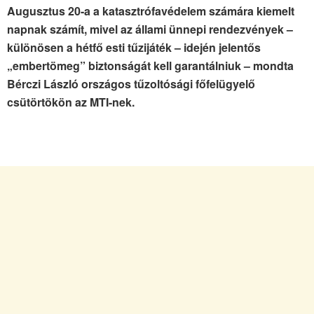
Augusztus 20-a a katasztrófavédelem számára kiemelt
napnak számít, mivel az állami ünnepi rendezvények –
különösen a hétfő esti tűzijáték – idején jelentős
„embertömeg” biztonságát kell garantálniuk – mondta
Bérczi László országos tűzoltósági főfelügyelő
csütörtökön az MTI-nek.