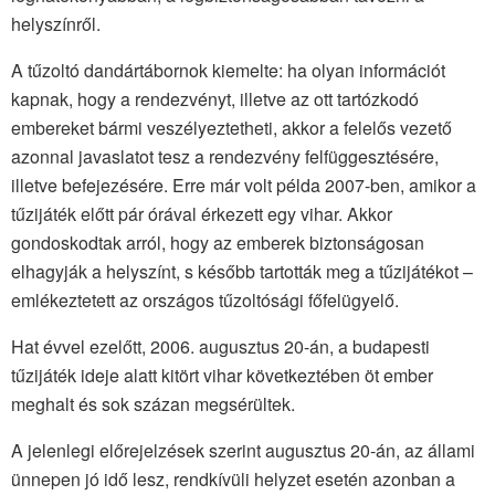
helyszínről.
A tűzoltó dandártábornok kiemelte: ha olyan információt
kapnak, hogy a rendezvényt, illetve az ott tartózkodó
embereket bármi veszélyeztetheti, akkor a felelős vezető
azonnal javaslatot tesz a rendezvény felfüggesztésére,
illetve befejezésére. Erre már volt példa 2007-ben, amikor a
tűzijáték előtt pár órával érkezett egy vihar. Akkor
gondoskodtak arról, hogy az emberek biztonságosan
elhagyják a helyszínt, s később tartották meg a tűzijátékot –
emlékeztetett az országos tűzoltósági főfelügyelő.
Hat évvel ezelőtt, 2006. augusztus 20-án, a budapesti
tűzijáték ideje alatt kitört vihar következtében öt ember
meghalt és sok százan megsérültek.
A jelenlegi előrejelzések szerint augusztus 20-án, az állami
ünnepen jó idő lesz, rendkívüli helyzet esetén azonban a