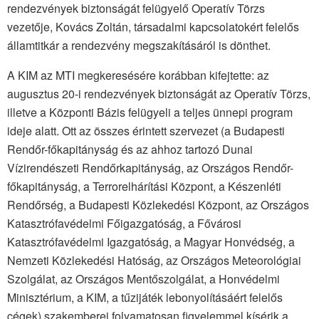
rendezvények biztonságát felügyelő Operatív Törzs
vezetője, Kovács Zoltán, társadalmi kapcsolatokért felelős
államtitkár a rendezvény megszakításáról is dönthet.
A KIM az MTI megkeresésére korábban kifejtette: az
augusztus 20-i rendezvények biztonságát az Operatív Törzs,
illetve a Központi Bázis felügyeli a teljes ünnepi program
ideje alatt. Ott az összes érintett szervezet (a Budapesti
Rendőr-főkapitányság és az ahhoz tartozó Dunai
Vízirendészeti Rendőrkapitányság, az Országos Rendőr-
főkapitányság, a Terrorelhárítási Központ, a Készenléti
Rendőrség, a Budapesti Közlekedési Központ, az Országos
Katasztrófavédelmi Főigazgatóság, a Fővárosi
Katasztrófavédelmi Igazgatóság, a Magyar Honvédség, a
Nemzeti Közlekedési Hatóság, az Országos Meteorológiai
Szolgálat, az Országos Mentőszolgálat, a Honvédelmi
Minisztérium, a KIM, a tűzijáték lebonyolításáért felelős
cégek) szakemberei folyamatosan figyelemmel kísérik a