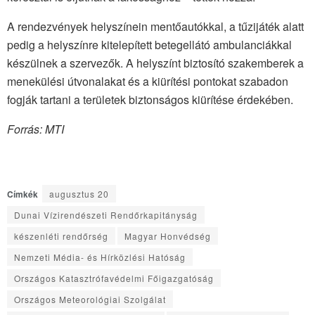
A rendezvények helyszínein mentőautókkal, a tűzijáték alatt
pedig a helyszínre kitelepített betegellátó ambulanciákkal
készülnek a szervezők. A helyszínt biztosító szakemberek a
menekülési útvonalakat és a kiürítési pontokat szabadon
fogják tartani a területek biztonságos kiürítése érdekében.
Forrás: MTI
Címkék
augusztus 20
Dunai Vízirendészeti Rendőrkapitányság
készenléti rendőrség
Magyar Honvédség
Nemzeti Média- és Hírközlési Hatóság
Országos Katasztrófavédelmi Főigazgatóság
Országos Meteorológiai Szolgálat