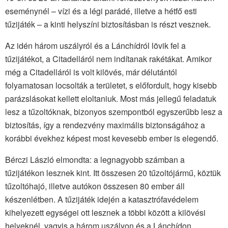
eseménynél – vízi és a légi parádé, illetve a hétfő esti
tűzijáték – a kinti helyszíni biztosításban is részt vesznek.
Az idén három uszályról és a Lánchídról lövik fel a
tűzijátékot, a Citadelláról nem indítanak rakétákat. Amikor
még a Citadelláról is volt kilövés, már délutántól
folyamatosan locsolták a területet, s előfordult, hogy kisebb
parázslásokat kellett eloltaniuk. Most más jellegű feladatuk
lesz a tűzoltóknak, bizonyos szempontból egyszerűbb lesz a
biztosítás, így a rendezvény maximális biztonságához a
korábbi évekhez képest most kevesebb ember is elegendő.
Bérczi László elmondta: a legnagyobb számban a
tűzijátékon lesznek kint. Itt összesen 20 tűzoltójármű, köztük
tűzoltóhajó, illetve autókon összesen 80 ember áll
készenlétben. A tűzijáték idején a katasztrófavédelem
kihelyezett egységei ott lesznek a többi között a kilövési
helyeknél, vagyis a három uszályon és a Lánchídon,