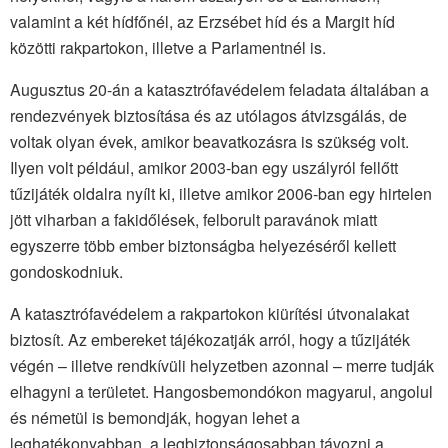
valamint a két hídfőnél, az Erzsébet híd és a Margit híd
közötti rakpartokon, illetve a Parlamentnél is.
Augusztus 20-án a katasztrófavédelem feladata általában a
rendezvények biztosítása és az utólagos átvizsgálás, de
voltak olyan évek, amikor beavatkozásra is szükség volt.
Ilyen volt például, amikor 2003-ban egy uszályról fellőtt
tűzijáték oldalra nyílt ki, illetve amikor 2006-ban egy hirtelen
jött viharban a fakidőlések, felborult paravánok miatt
egyszerre több ember biztonságba helyezéséről kellett
gondoskodniuk.
A katasztrófavédelem a rakpartokon kiürítési útvonalakat
biztosít. Az embereket tájékozatják arról, hogy a tűzijáték
végén – illetve rendkívüli helyzetben azonnal – merre tudják
elhagyni a területet. Hangosbemondókon magyarul, angolul
és németül is bemondják, hogyan lehet a
leghatékonyabban, a legbiztonságosabban távozni a