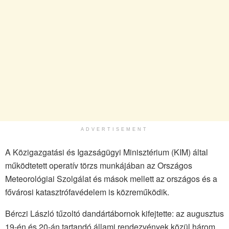
ADVERTISEMENT
A Közigazgatási és Igazságügyi Minisztérium (KIM) által
működtetett operatív törzs munkájában az Országos
Meteorológiai Szolgálat és mások mellett az országos és a
fővárosi katasztrófavédelem is közreműködik.
Bérczi László tűzoltó dandártábornok kifejtette: az augusztus
19-én és 20-án tartandó állami rendezvények közül három