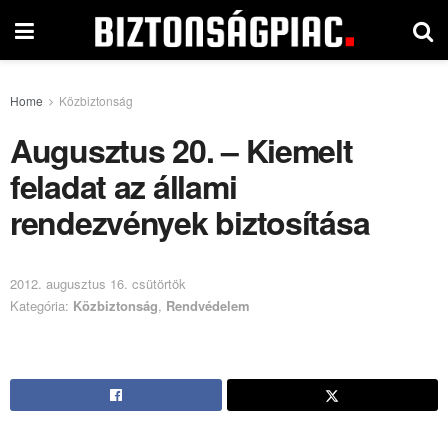
Home
Közbiztonság
Augusztus 20. – Kiemelt
feladat az állami
rendezvények biztosítása
2012. augusztus 16. csütörtök
Kategória:
Közbiztonság
,
Rendvédelem