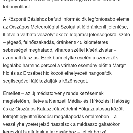
lebonyolítást.
A Központi Bázishoz befutó információk legfontosabb eleme
az Országos Meteorológiai Szolgálat félóránkénti jelentése,
illetve a várható veszélyt okozó időjárási jelenségekről szóló
– jégeső, felhőszakadás, óránkénti 45 kilométeres
sebességet meghaladó, viharos széllel kísért zivatar –
azonnali riasztás. Ezek bármelyike esetén a szervezők
legalább harminc perccel a várható esemény előtt a Margit
híd és az Erzsébet híd között elhelyezett hangosítók
segítségével tájékoztatják a közönséget.
Emellett – az új médiatörvény rendelkezéseinek
megfelelően, illetve a Nemzeti Média- és Hírközlési Hatóság
és az Országos Katasztrófavédelmi Főigazgatóság között
létrejött együttműködési megállapodás értelmében – a
veszélyhelyzetet jelző riasztások a médiaszolgáltatókon
keresztül is eljutnak a lakossághoz – tették hozzá.