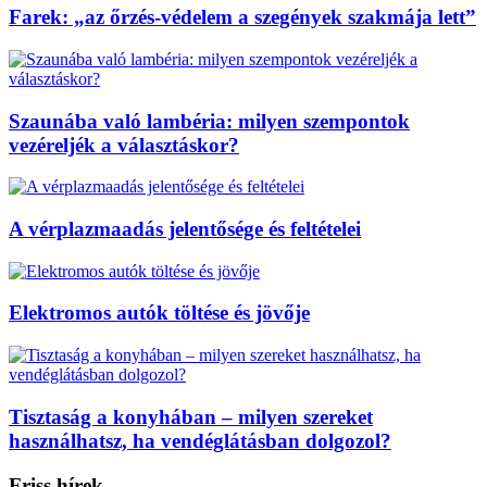
Farek: „az őrzés-védelem a szegények szakmája lett”
Szaunába való lambéria: milyen szempontok
vezéreljék a választáskor?
A vérplazmaadás jelentősége és feltételei
Elektromos autók töltése és jövője
Tisztaság a konyhában – milyen szereket
használhatsz, ha vendéglátásban dolgozol?
Friss hírek