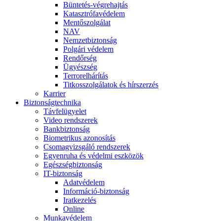
Büntetés-végrehajtás
Katasztrófavédelem
Mentőszolgálat
NAV
Nemzetbiztonság
Polgári védelem
Rendőrség
Ügyészség
Terrorelhárítás
Titkosszolgálatok és hírszerzés
Karrier
Biztonságtechnika
Távfelügyelet
Video rendszerek
Bankbiztonság
Biometrikus azonosítás
Csomagvizsgáló rendszerek
Egyenruha és védelmi eszközök
Egészségbiztonság
IT-biztonság
Adatvédelem
Információ-biztonság
Iratkezelés
Online
Munkavédelem