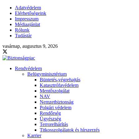
Adatvédelem
Elérhetőségeink
Impresszum
Médiaajánlat
Rólunk
Tudástár
vasárnap, augusztus 9, 2026
Rendvédelem
Belügyminisztérium
Büntetés-végrehajtás
Katasztrófavédelem
Mentőszolgálat
NAV
Nemzetbiztonság
Polgári védelem
Rendőrség
Ügyészség
Terrorelhárítás
Titkosszolgálatok és hírszerzés
Karrier