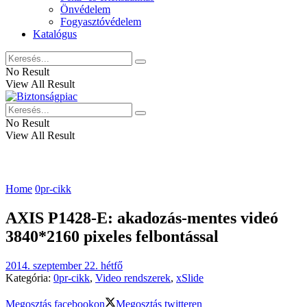
Önvédelem
Fogyasztóvédelem
Katalógus
No Result
View All Result
No Result
View All Result
Home
0pr-cikk
AXIS P1428-E: akadozás-mentes videó
3840*2160 pixeles felbontással
2014. szeptember 22. hétfő
Kategória:
0pr-cikk
,
Video rendszerek
,
xSlide
Megosztás facebookon
Megosztás twitteren