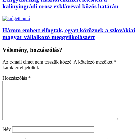
kalinyingrádi orosz exklávéval közös határán
Három embert elfogtak, egyet köröznek a szlovákiai
magyar vállalkozó meggyilkolásáért
Vélemény, hozzászólás?
Az e-mail címet nem tesszük közzé.
A kötelező mezőket
*
karakterrel jelöltük
Hozzászólás
*
Név