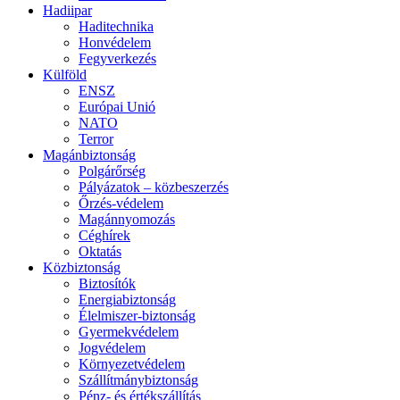
Hadiipar
Haditechnika
Honvédelem
Fegyverkezés
Külföld
ENSZ
Európai Unió
NATO
Terror
Magánbiztonság
Polgárőrség
Pályázatok – közbeszerzés
Őrzés-védelem
Magánnyomozás
Céghírek
Oktatás
Közbiztonság
Biztosítók
Energiabiztonság
Élelmiszer-biztonság
Gyermekvédelem
Jogvédelem
Környezetvédelem
Szállítmánybiztonság
Pénz- és értékszállítás