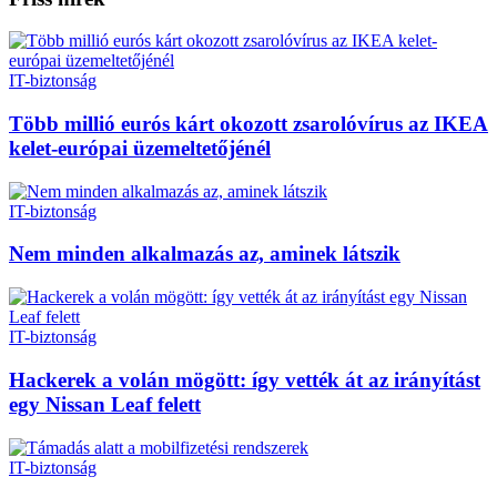
IT-biztonság
Több millió eurós kárt okozott zsarolóvírus az IKEA
kelet-európai üzemeltetőjénél
IT-biztonság
Nem minden alkalmazás az, aminek látszik
IT-biztonság
Hackerek a volán mögött: így vették át az irányítást
egy Nissan Leaf felett
IT-biztonság