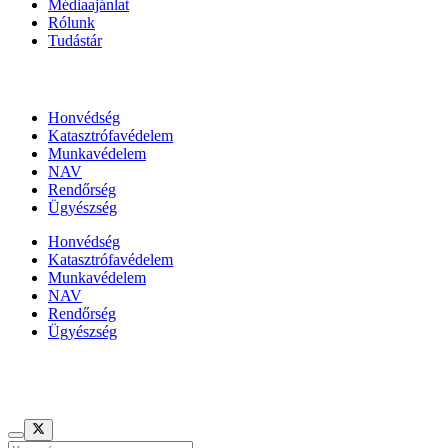
Médiaajánlat
Rólunk
Tudástár
Állami szervezetek
Honvédség
Katasztrófavédelem
Munkavédelem
NAV
Rendőrség
Ügyészség
Honvédség
Katasztrófavédelem
Munkavédelem
NAV
Rendőrség
Ügyészség
Híreinket szemlézi