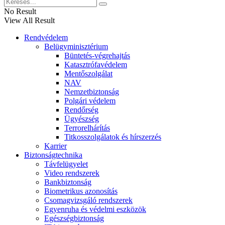
No Result
View All Result
Rendvédelem
Belügyminisztérium
Büntetés-végrehajtás
Katasztrófavédelem
Mentőszolgálat
NAV
Nemzetbiztonság
Polgári védelem
Rendőrség
Ügyészség
Terrorelhárítás
Titkosszolgálatok és hírszerzés
Karrier
Biztonságtechnika
Távfelügyelet
Video rendszerek
Bankbiztonság
Biometrikus azonosítás
Csomagvizsgáló rendszerek
Egyenruha és védelmi eszközök
Egészségbiztonság