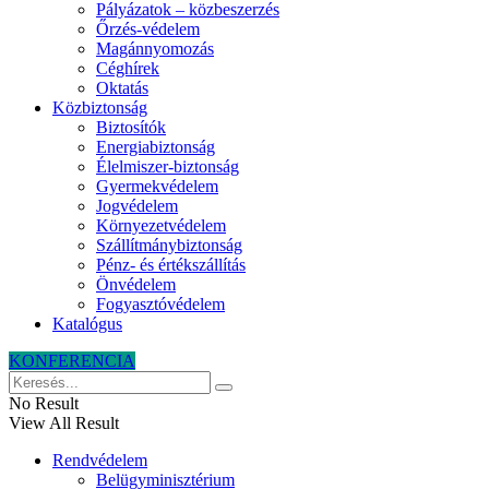
Pályázatok – közbeszerzés
Őrzés-védelem
Magánnyomozás
Céghírek
Oktatás
Közbiztonság
Biztosítók
Energiabiztonság
Élelmiszer-biztonság
Gyermekvédelem
Jogvédelem
Környezetvédelem
Szállítmánybiztonság
Pénz- és értékszállítás
Önvédelem
Fogyasztóvédelem
Katalógus
KONFERENCIA
No Result
View All Result
Rendvédelem
Belügyminisztérium