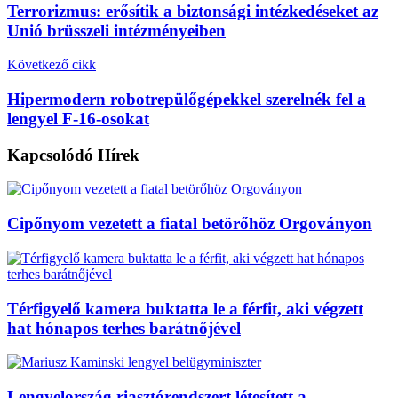
Terrorizmus: erősítik a biztonsági intézkedéseket az
Unió brüsszeli intézményeiben
Következő cikk
Hipermodern robotrepülőgépekkel szerelnék fel a
lengyel F-16-osokat
Kapcsolódó
Hírek
Cipőnyom vezetett a fiatal betörőhöz Orgoványon
Térfigyelő kamera buktatta le a férfit, aki végzett
hat hónapos terhes barátnőjével
Lengyelország riasztórendszert létesített a