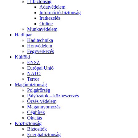
IT-biztonság
Adatvédelem
Információ-biztonság
Iratkezelés
Online
Munkavédelem
Hadiipar
Haditechnika
Honvédelem
Fegyverkezés
Külföld
ENSZ
Európai Unió
NATO
Terror
Magánbiztonság
Polgárőrség
Pályázatok – közbeszerzés
Őrzés-védelem
Magánnyomozás
Céghírek
Oktatás
Közbiztonság
Biztosítók
Energiabiztonság