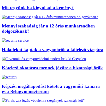
Mit tegyünk ha kigyullad a kémény?
Mennyi szabadság jár a 12 órás munkarendben
dolgozóknak?
Haladékot kaptak a vagyonőrök a kötelező vizsgára
Kötelező oktatásra mennek jövőre a biztonsági őrök
Képzési megállapodást kötött a vagyonőri kamara
és a Belügyminisztérium