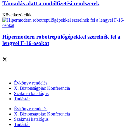
Támadás alatt a mobilfizetési rendszerek
Következő cikk
Hipermodern robotrepülőgépekkel szerelnék fel a
lengyel F-16-osokat
Szolgáltatásaink
Évkönyv rendelés
X. Biztonságpiac Konferencia
Szakmai katalógus
Tudástár
Évkönyv rendelés
X. Biztonságpiac Konferencia
Szakmai katalógus
Tudástár