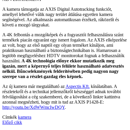
A kamera támogatja az AXIS Digital Autotracking funkciót,
amellyel lehetővé válik nagy terület átlátása egyetlen kamera
segítségével. Az alkalmazás automatikusan érzékeli, ráközelít és
követi a mozgó tárgyakat.
A 4K felbontás a mozgóképek és a fogyasztói felhasználásra szánt
termékek piacán egyaránt egy ismert fogalom. Az AXIS elképzelése
az volt, hogy az első naptól egy olyan terméket kínáljon, ami
praktikusan használható a biztonságtechnikában is. Hamarosan a
legtöbb megfigyeléshez HDTV monitorokat fognak a felhasználók
használni.
A 4K technológia előnye ekkor mutatkozik meg
igazán, mert a képernyő teljes felülete használható adatvesztés
nélkül. Bűncselekmények felderítésében pedig nagyon nagy
szerepe van a részlet-gazdag éles képnek.
Az új kamera már megtalálható az
Aspectis Kft.
kínálatában. A
részletekről és a technikai jellemzőkről készséggel adnak további
felvilágosítást a cég szakemberei, de a következő linkre kattintva
azonnal megnézheti, hogy mit is tud az AXIS P1428-E:
http://youtu.be/XdWWmcIwDQY
.
Címkék
kamera
Előző cikk