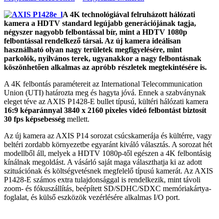
A 4K technológiával felruházott hálózati
kamera a HDTV standard legújabb generációjának tagja,
négyszer nagyobb felbontással bír, mint a HDTV 1080p
felbontással rendelkező társai. Az új kamera ideálisan
használható olyan nagy területek megfigyelésére, mint
parkolók, nyilvános terek, ugyanakkor a nagy felbontásnak
köszönhetően alkalmas az apróbb részletek megtekintésére is.
A 4K felbontás paramétereit az International Telecommunication
Union (UTI) határozta meg és hagyta jóvá. Ennek a szabványnak
eleget téve az AXIS P1428-E bullet típusú, kültéri hálózati kamera
16:9 képaránnyal 3840 x 2160 pixeles videó felbontást biztosít
30 fps képsebesség
mellett.
Az új kamera az AXIS P14 sorozat csúcskamerája és kültérre, vagy
beltéri zordabb környezetbe egyaránt kiváló választás. A sorozat hét
modellből áll, melyek a HDTV 1080p-től egészen a 4K felbontásig
kínálnak megoldást. A vásárló saját maga választhatja ki az adott
szituációnak és költségvetésnek megfelelő típusú kamerát. Az AXIS
P1428-E számos extra tulajdonsággal is rendelkezik, mint távoli
zoom- és fókuszállítás, beépített SD/SDHC/SDXC memóriakártya-
foglalat, és külső eszközök vezérlésére alkalmas I/O port.