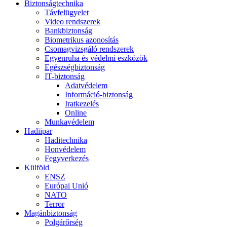
Biztonságtechnika
Távfelügyelet
Video rendszerek
Bankbiztonság
Biometrikus azonosítás
Csomagvizsgáló rendszerek
Egyenruha és védelmi eszközök
Egészségbiztonság
IT-biztonság
Adatvédelem
Információ-biztonság
Iratkezelés
Online
Munkavédelem
Hadiipar
Haditechnika
Honvédelem
Fegyverkezés
Külföld
ENSZ
Európai Unió
NATO
Terror
Magánbiztonság
Polgárőrség