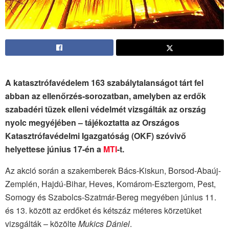
A katasztrófavédelem 163 szabálytalanságot tárt fel
abban az ellenőrzés-sorozatban, amelyben az erdők
szabadéri tüzek elleni védelmét vizsgálták az ország
nyolc megyéjében – tájékoztatta az Országos
Katasztrófavédelmi Igazgatóság (OKF) szóvivő
helyettese június 17-én a
MTI
-t.
Az akció során a szakemberek Bács-Kiskun, Borsod-Abaúj-
Zemplén, Hajdú-Bihar, Heves, Komárom-Esztergom, Pest,
Somogy és Szabolcs-Szatmár-Bereg megyében június 11.
és 13. között az erdőket és kétszáz méteres körzetüket
vizsgálták – közölte
Mukics Dániel
.