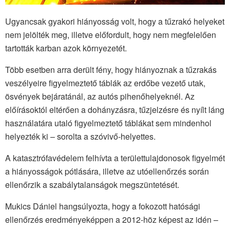
Ugyancsak gyakori hiányosság volt, hogy a tűzrakó helyeket
nem jelölték meg, illetve előfordult, hogy nem megfelelően
tartották karban azok környezetét.
Több esetben arra derült fény, hogy hiányoznak a tűzrakás
veszélyeire figyelmeztető táblák az erdőbe vezető utak,
ösvények bejáratánál, az autós pihenőhelyeknél. Az
előírásoktól eltérően a dohányzásra, tűzjelzésre és nyílt láng
használatára utaló figyelmeztető táblákat sem mindenhol
helyezték ki – sorolta a szóvivő-helyettes.
A katasztrófavédelem felhívta a területtulajdonosok figyelmét
a hiányosságok pótlására, illetve az utóellenőrzés során
ellenőrzik a szabálytalanságok megszüntetését.
Mukics Dániel hangsúlyozta, hogy a fokozott hatósági
ellenőrzés eredményeképpen a 2012-höz képest az idén –