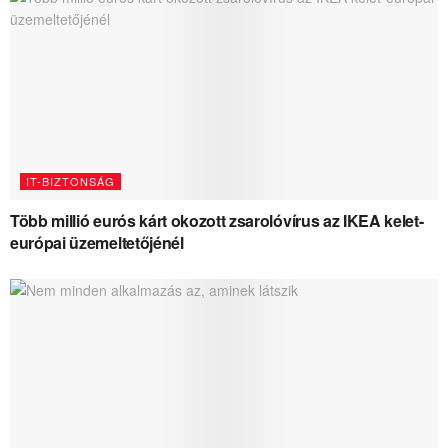
IT-BIZTONSÁG
Több millió eurós kárt okozott zsarolóvírus az IKEA kelet-
európai üzemeltetőjénél