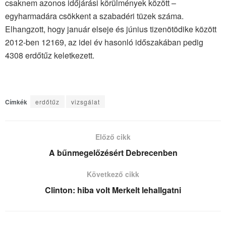
csaknem azonos időjárási körülmények között –
egyharmadára csökkent a szabadéri tüzek száma.
Elhangzott, hogy január elseje és június tizenötödike között
2012-ben 12169, az idei év hasonló időszakában pedig
4308 erdőtűz keletkezett.
Címkék
erdőtűz
vizsgálat
Előző cikk
A bűnmegelőzésért Debrecenben
Következő cikk
Clinton: hiba volt Merkelt lehallgatni