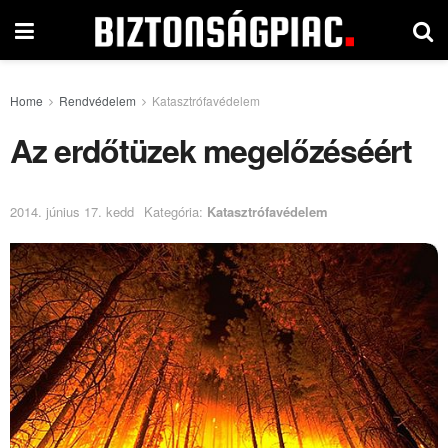
Home
Rendvédelem
Katasztrófavédelem
Az erdőtüzek megelőzéséért
2014. június 17. kedd
Kategória:
Katasztrófavédelem