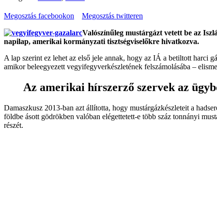
Megosztás facebookon
Megosztás twitteren
Valószínűleg mustárgázt vetett be az Isz
napilap, amerikai kormányzati tisztségviselőkre hivatkozva.
A lap szerint ez lehet az első jele annak, hogy az IÁ a betiltott harci
amikor beleegyezett vegyifegyverkészletének felszámolásába – elismer
Az amerikai hírszerző szervek az ügybe
Damaszkusz 2013-ban azt állította, hogy mustárgázkészleteit a hadse
földbe ásott gödrökben valóban elégettetett-e több száz tonnányi must
részét.