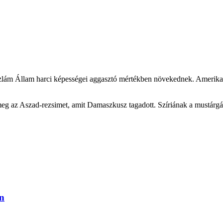
szlám Állam harci képességei aggasztó mértékben növekednek. Amerikai 
az Aszad-rezsimet, amit Damaszkusz tagadott. Szíriának a mustárgáz me
en