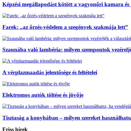
Képzési megállapodást kötött a vagyonőri kamara és
Farek: „az őrzés-védelem a szegények szakmája lett”
Szaunába való lambéria: milyen szempontok vezéreljé
A vérplazmaadás jelentősége és feltételei
Elektromos autók töltése és jövője
Tisztaság a konyhában – milyen szereket használhats
Friss hírek