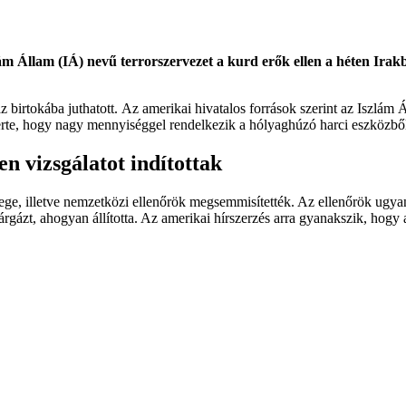
lám Állam (IÁ) nevű terrorszervezet a kurd erők ellen a héten Ira
 gáz birtokába juthatott. Az amerikai hivatalos források szerint az Iszl
te, hogy nagy mennyiséggel rendelkezik a hólyaghúzó harci eszközből. 
n vizsgálatot indítottak
rege, illetve nemzetközi ellenőrök megsemmisítették. Az ellenőrök ugy
árgázt, ahogyan állította. Az amerikai hírszerzés arra gyanakszik, hogy