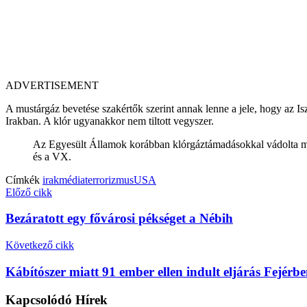
ADVERTISEMENT
A mustárgáz bevetése szakértők szerint annak lenne a jele, hogy az I
Irakban. A klór ugyanakkor nem tiltott vegyszer.
Az Egyesült Államok korábban klórgáztámadásokkal vádolta meg 
és a VX.
Címkék
irak
média
terrorizmus
USA
Előző cikk
Bezáratott egy fővárosi pékséget a Nébih
Következő cikk
Kábítószer miatt 91 ember ellen indult eljárás Fejérb
Kapcsolódó
Hírek