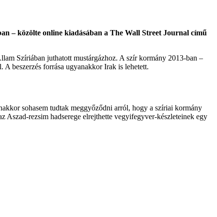
kban – közölte online kiadásában a The Wall Street Journal című
ám Állam Szíriában juthatott mustárgázhoz. A szír kormány 2013-ban –
A beszerzés forrása ugyanakkor Irak is lehetett.
anakkor sohasem tudtak meggyőződni arról, hogy a szíriai kormány
 az Aszad-rezsim hadserege elrejthette vegyifegyver-készleteinek egy