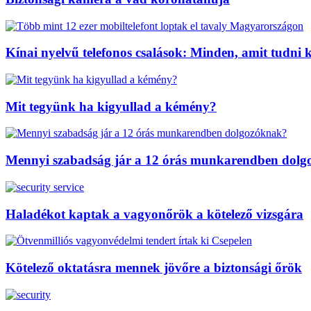
Kínai nyelvű telefonos csalások: Minden, amit tudni k
Mit tegyünk ha kigyullad a kémény?
Mennyi szabadság jár a 12 órás munkarendben dol
Haladékot kaptak a vagyonőrök a kötelező vizsgára
Kötelező oktatásra mennek jövőre a biztonsági őrök