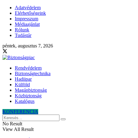
Adatvédelem
Elérhetőségeink
Impresszum
Médiaajánlat
Rólunk
Tudástár
péntek, augusztus 7, 2026
Rendvédelem
Biztonságtechnika
Hadiipar
Külföld
Magánbiztonság
Közbiztonság
Katalógus
KONFERENCIA
No Result
View All Result