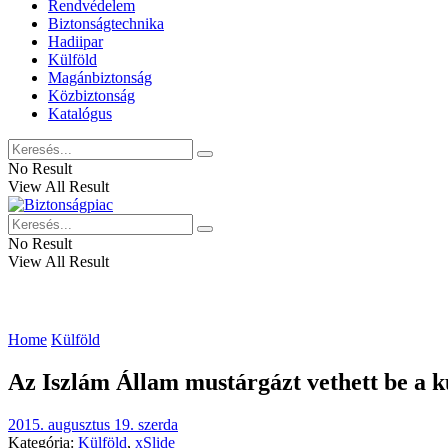
Rendvédelem
Biztonságtechnika
Hadiipar
Külföld
Magánbiztonság
Közbiztonság
Katalógus
No Result
View All Result
No Result
View All Result
Home
Külföld
Az Iszlám Állam mustárgázt vethett be a k
2015. augusztus 19. szerda
Kategória:
Külföld
,
xSlide