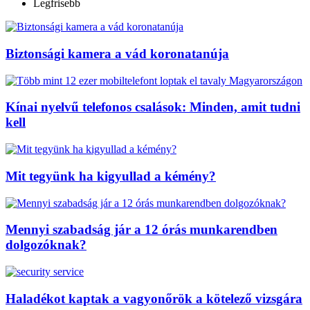
Legfrisebb
Biztonsági kamera a vád koronatanúja
Kínai nyelvű telefonos csalások: Minden, amit tudni
kell
Mit tegyünk ha kigyullad a kémény?
Mennyi szabadság jár a 12 órás munkarendben
dolgozóknak?
Haladékot kaptak a vagyonőrök a kötelező vizsgára