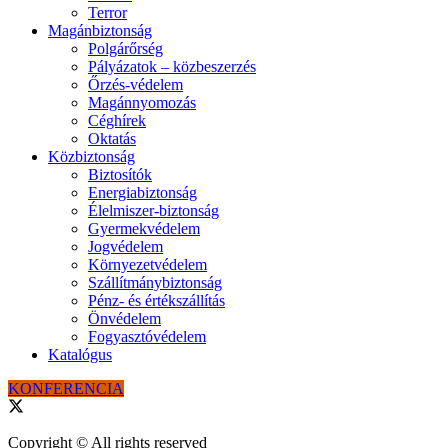
Terror
Magánbiztonság
Polgárőrség
Pályázatok – közbeszerzés
Őrzés-védelem
Magánnyomozás
Céghírek
Oktatás
Közbiztonság
Biztosítók
Energiabiztonság
Élelmiszer-biztonság
Gyermekvédelem
Jogvédelem
Környezetvédelem
Szállítmánybiztonság
Pénz- és értékszállítás
Önvédelem
Fogyasztóvédelem
Katalógus
KONFERENCIA
Copyright © All rights reserved