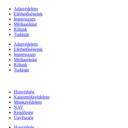
Adatvédelem
Elérhetőségeink
Impresszum
Médiaajánlat
Rólunk
Tudástár
Adatvédelem
Elérhetőségeink
Impresszum
Médiaajánlat
Rólunk
Tudástár
Állami szervezetek
Honvédség
Katasztrófavédelem
Munkavédelem
NAV
Rendőrség
Ügyészség
Honvédség