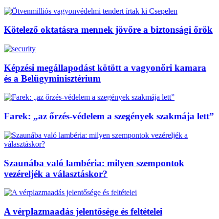
Kötelező oktatásra mennek jövőre a biztonsági őrök
Képzési megállapodást kötött a vagyonőri kamara
és a Belügyminisztérium
Farek: „az őrzés-védelem a szegények szakmája lett”
Szaunába való lambéria: milyen szempontok
vezéreljék a választáskor?
A vérplazmaadás jelentősége és feltételei