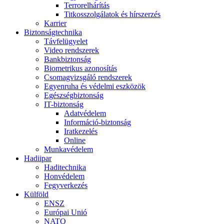
Terrorelhárítás
Titkosszolgálatok és hírszerzés
Karrier
Biztonságtechnika
Távfelügyelet
Video rendszerek
Bankbiztonság
Biometrikus azonosítás
Csomagvizsgáló rendszerek
Egyenruha és védelmi eszközök
Egészségbiztonság
IT-biztonság
Adatvédelem
Információ-biztonság
Iratkezelés
Online
Munkavédelem
Hadiipar
Haditechnika
Honvédelem
Fegyverkezés
Külföld
ENSZ
Európai Unió
NATO