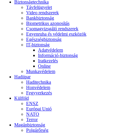
Biztonságtechnika
Távfelügyelet
Video rendszerek
Bankbiztonság
Biometrikus azonosítás
Csomagvizsgáló rendszerek
Egyenruha és védelmi eszközök
Egészségbiztonság
IT-biztonság
Adatvédelem
Információ-biztonság
Iratkezelés
Online
Munkavédelem
Hadiipar
Haditechnika
Honvédelem
Fegyverkezés
Külföld
ENSZ
Európai Unió
NATO
Terror
Magánbiztonság
Polgárőrség