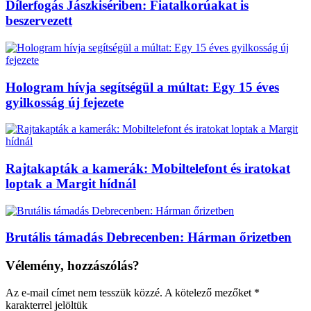
Dílerfogás Jászkisériben: Fiatalkorúakat is
beszervezett
Hologram hívja segítségül a múltat: Egy 15 éves
gyilkosság új fejezete
Rajtakapták a kamerák: Mobiltelefont és iratokat
loptak a Margit hídnál
Brutális támadás Debrecenben: Hárman őrizetben
Vélemény, hozzászólás?
Az e-mail címet nem tesszük közzé.
A kötelező mezőket
*
karakterrel jelöltük