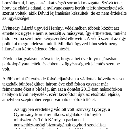
bocsátkozni, hogy a szálakat végső soron ki mozgatta. Szóvá tette,
hogy az eljárás adatai, a nyilvánosságra került telefonbeszélgetések
szerint voltak, akik Dávid lejáratására készültek, de ez nem érdekelte
az ügyészséget.
Helmeczy László
ügyvéd Herényi védelmében többek között azt
emelte ki: ügyfele nem is beszélt Almássyval, így érthetetlen, miként
tudott volna sérelmére kényszerítést elkövetni. A védő szerint az ügy
politikai megrendelésre indult. Mindkét ügyvéd bűncselekmény
hiányában kérte védence felmentését.
Dávid a tárgyaláson szóvá tette, hogy a hét éve folyó eljárásban
parkolópályára tették, és ebben az ügyészségnek jelentős szerepe
volt.
A több mint fél évtizede folyó eljárásban a vádlottak következetesen
tagadták bűnösségüket, három éve első fokon egyszer már
felmentette őket a bíróság, ám azt a döntést 2013-ban másodfokon
hatályon kívül helyezték, ezért kezdődött újra az elsőfokú eljárás,
amelyben szeptember végén várható elsőfokú ítélet.
Az ügyben eredetileg vádlott volt Szilvásy György, a
Gyurcsány-kormány titkosszolgálatokat irányító
minisztere és Tóth Károly, a parlament
nemzetbiztonsági bizottságának egykori szocialista