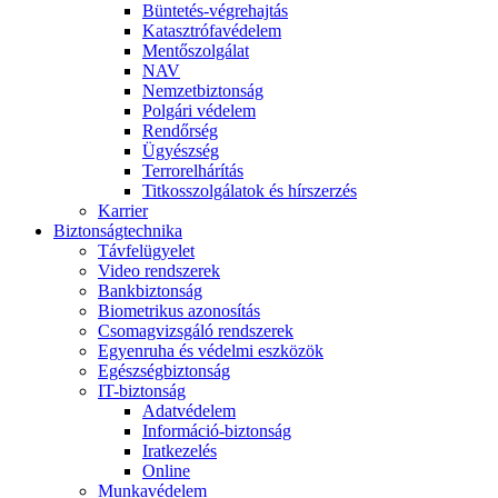
Büntetés-végrehajtás
Katasztrófavédelem
Mentőszolgálat
NAV
Nemzetbiztonság
Polgári védelem
Rendőrség
Ügyészség
Terrorelhárítás
Titkosszolgálatok és hírszerzés
Karrier
Biztonságtechnika
Távfelügyelet
Video rendszerek
Bankbiztonság
Biometrikus azonosítás
Csomagvizsgáló rendszerek
Egyenruha és védelmi eszközök
Egészségbiztonság
IT-biztonság
Adatvédelem
Információ-biztonság
Iratkezelés
Online
Munkavédelem