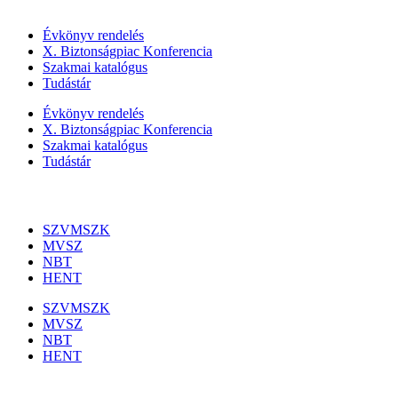
Szolgáltatásaink
Évkönyv rendelés
X. Biztonságpiac Konferencia
Szakmai katalógus
Tudástár
Évkönyv rendelés
X. Biztonságpiac Konferencia
Szakmai katalógus
Tudástár
Szakmai szervezetek
SZVMSZK
MVSZ
NBT
HENT
SZVMSZK
MVSZ
NBT
HENT
Információk