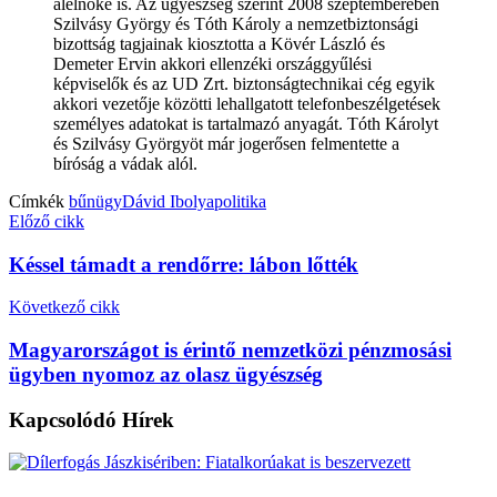
alelnöke is. Az ügyészség szerint 2008 szeptemberében
Szilvásy György és Tóth Károly a nemzetbiztonsági
bizottság tagjainak kiosztotta a Kövér László és
Demeter Ervin akkori ellenzéki országgyűlési
képviselők és az UD Zrt. biztonságtechnikai cég egyik
akkori vezetője közötti lehallgatott telefonbeszélgetések
személyes adatokat is tartalmazó anyagát. Tóth Károlyt
és Szilvásy Györgyöt már jogerősen felmentette a
bíróság a vádak alól.
Címkék
bűnügy
Dávid Ibolya
politika
Előző cikk
Késsel támadt a rendőrre: lábon lőtték
Következő cikk
Magyarországot is érintő nemzetközi pénzmosási
ügyben nyomoz az olasz ügyészség
Kapcsolódó
Hírek