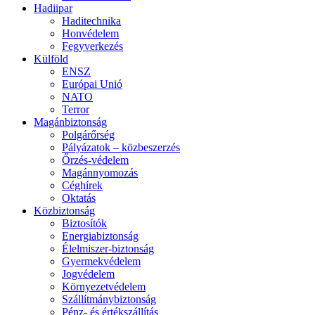
Hadiipar
Haditechnika
Honvédelem
Fegyverkezés
Külföld
ENSZ
Európai Unió
NATO
Terror
Magánbiztonság
Polgárőrség
Pályázatok – közbeszerzés
Őrzés-védelem
Magánnyomozás
Céghírek
Oktatás
Közbiztonság
Biztosítók
Energiabiztonság
Élelmiszer-biztonság
Gyermekvédelem
Jogvédelem
Környezetvédelem
Szállítmánybiztonság
Pénz- és értékszállítás