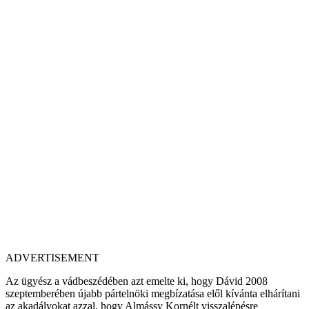
ADVERTISEMENT
Az ügyész a vádbeszédében azt emelte ki, hogy Dávid 2008
szeptemberében újabb pártelnöki megbízatása elől kívánta elhárítani
az akadályokat azzal, hogy Almássy Kornélt visszalépésre