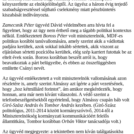
kényszerítette az elnökjelöltségtől. Az ügyész a három évig terjedő
szabadságvesztéssel sújtható cselekmény miatt pénzbüntetés
kiszabását indítványozta.
Zamecsnik Péter
ügyvéd Dávid védelmében arra hívta fel a
figyelmet, hogy az ügy nem érthető meg a tágabb politikai kontextus
nélkül. Emlékeztetett
Boross Péter
volt miniszterelnök, MDF-es
politikus korábbi tanúvallomására, amely szerint akik a vádlottak
padjára kerültek, azok sokkal inkább sértettek, akik viszont az
eljárásban sértetti pozícióba kerültek, elég szép karriert futottak be az
eltelt évek során. Boross korábban beszélt arról is, hogy
beavatkoztak a párt belügyeibe, és ebben az összefüggésben
említette Csányi nevét.
Az ügyvéd emlékeztetett a volt miniszterelnök vallomásának azon
részletére is, amely szerint Almássy azt ígérte a párt vezetésének,
hogy „hoz kétmilliárd forintot”, ám amikor megkérdezték, hogy
honnan, arra már nem kívánt válaszolni. A védő szerint a
telefonbeszélgetésekből egyértelmű, hogy Almássy csupán báb volt
Giró-Szász András
és
Tombor András
kezében. (Giró-Szász
politológus, 2011-2014 között kormányszóvivő, 2014-től a
Miniszterelnökség kormányzati kommunikációért felelős
államtitkára, Tombor korábban
Orbán Viktor
tanácsadója volt.)
Az ügyvéd megjegyezte: a tekintetben nem kíván találgatásokba