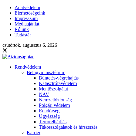
Adatvédelem
Elérhetőségeink
Impresszum
Médiaajánlat
Rólunk
Tudástár
csütörtök, augusztus 6, 2026
Rendvédelem
Belügyminisztérium
Büntetés-végrehajtás
Katasztrófavédelem
Mentőszolgálat
NAV
Nemzetbiztonság
Polgári védelem
Rendőrség
Ügyészség
Terrorelhárítás
Titkosszolgálatok és hírszerzés
Karrier