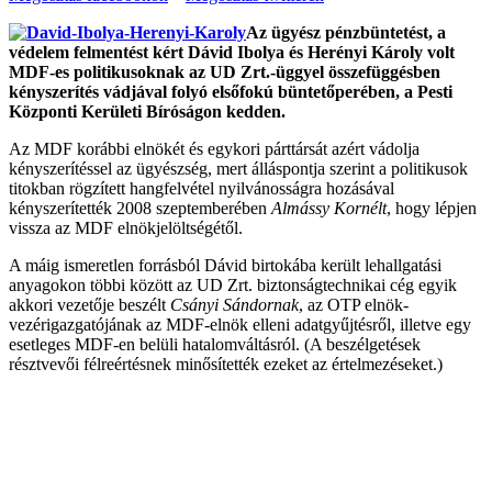
Az ügyész pénzbüntetést, a
védelem felmentést kért Dávid Ibolya és Herényi Károly volt
MDF-es politikusoknak az UD Zrt.-üggyel összefüggésben
kényszerítés vádjával folyó elsőfokú büntetőperében, a Pesti
Központi Kerületi Bíróságon kedden.
Az MDF korábbi elnökét és egykori párttársát azért vádolja
kényszerítéssel az ügyészség, mert álláspontja szerint a politikusok
titokban rögzített hangfelvétel nyilvánosságra hozásával
kényszerítették 2008 szeptemberében
Almássy Kornélt
, hogy lépjen
vissza az MDF elnökjelöltségétől.
A máig ismeretlen forrásból Dávid birtokába került lehallgatási
anyagokon többi között az UD Zrt. biztonságtechnikai cég egyik
akkori vezetője beszélt
Csányi Sándornak
, az OTP elnök-
vezérigazgatójának az MDF-elnök elleni adatgyűjtésről, illetve egy
esetleges MDF-en belüli hatalomváltásról. (A beszélgetések
résztvevői félreértésnek minősítették ezeket az értelmezéseket.)