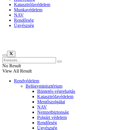
Katasztrófavédelem
Munkavédelem
NAV
Rendőrség
Ügyészség
Híreinket szemlézi
No Result
View All Result
Rendvédelem
Belügyminisztérium
Büntetés-végrehajtás
Katasztrófavédelem
Mentőszolgálat
NAV
Nemzetbiztonság
Polgári védelem
Rendőrség
Ügyészség