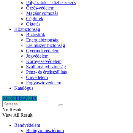
Pályázatok – közbeszerzés
Őrzés-védelem
Magánnyomozás
Céghírek
Oktatás
Közbiztonság
Biztosítók
Energiabiztonság
Élelmiszer-biztonság
Gyermekvédelem
Jogvédelem
Környezetvédelem
Szállítmánybiztonság
Pénz- és értékszállítás
Önvédelem
Fogyasztóvédelem
Katalógus
KONFERENCIA
No Result
View All Result
Rendvédelem
Belügyminisztérium