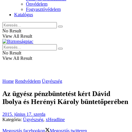
Önvédelem
Fogyasztóvédelem
Katalógus
No Result
View All Result
No Result
View All Result
Home
Rendvédelem
Ügyészség
Az ügyész pénzbüntetést kért Dávid
Ibolya és Herényi Károly büntetőperében
2015. június 17. szerda
Kategória:
Ügyészség
,
xHeadline
Megosztás facebookon
Megosztás twitteren