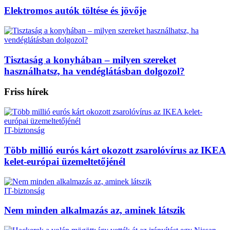
Elektromos autók töltése és jövője
Tisztaság a konyhában – milyen szereket
használhatsz, ha vendéglátásban dolgozol?
Friss hírek
IT-biztonság
Több millió eurós kárt okozott zsarolóvírus az IKEA
kelet-európai üzemeltetőjénél
IT-biztonság
Nem minden alkalmazás az, aminek látszik