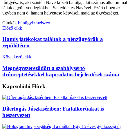
főügyész is, aki szintén Nave közeli barátja, akit számos alkalommal
láttak együtt vendéglőkben Sakeddel és Navével. Ezért ebben az
ügyben nem ő, hanem helyettese képviseli majd az ügyészséget.
Címkék
bűnügy
Izrael
szex
Előző cikk
Hamis játékokat találtak a pénzügyőrök a
repülőtéren
Következő cikk
Megnégyszereződött a szabálysértő
drónreptetésekkel kapcsolatos bejelentések száma
Kapcsolódó
Hírek
Dílerfogás Jászkisériben: Fiatalkorúakat is
beszervezett