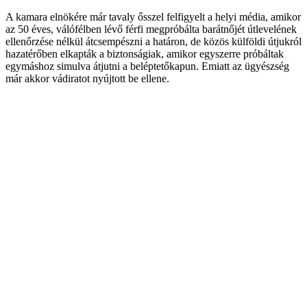
A kamara elnökére már tavaly ősszel felfigyelt a helyi média, amikor
az 50 éves, válófélben lévő férfi megpróbálta barátnőjét útlevelének
ellenőrzése nélkül átcsempészni a határon, de közös külföldi útjukról
hazatérőben elkapták a biztonságiak, amikor egyszerre próbáltak
egymáshoz simulva átjutni a beléptetőkapun. Emiatt az ügyészség
már akkor vádiratot nyújtott be ellene.