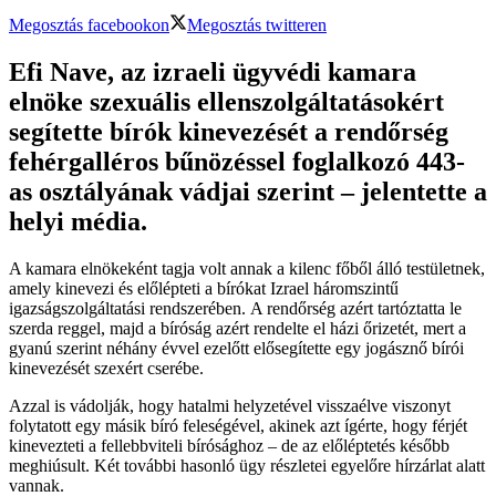
Megosztás facebookon
Megosztás twitteren
Efi Nave, az izraeli ügyvédi kamara
elnöke szexuális ellenszolgáltatásokért
segítette bírók kinevezését a rendőrség
fehérgalléros bűnözéssel foglalkozó 443-
as osztályának vádjai szerint – jelentette a
helyi média.
A kamara elnökeként tagja volt annak a kilenc főből álló testületnek,
amely kinevezi és előlépteti a bírókat Izrael háromszintű
igazságszolgáltatási rendszerében. A rendőrség azért tartóztatta le
szerda reggel, majd a bíróság azért rendelte el házi őrizetét, mert a
gyanú szerint néhány évvel ezelőtt elősegítette egy jogásznő bírói
kinevezését szexért cserébe.
Azzal is vádolják, hogy hatalmi helyzetével visszaélve viszonyt
folytatott egy másik bíró feleségével, akinek azt ígérte, hogy férjét
kinevezteti a fellebbviteli bírósághoz – de az előléptetés később
meghiúsult. Két további hasonló ügy részletei egyelőre hírzárlat alatt
vannak.