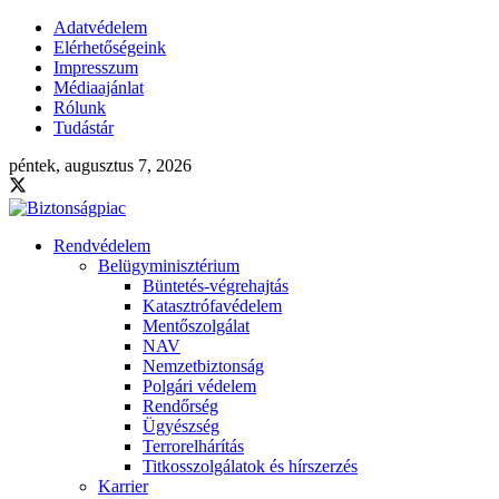
Adatvédelem
Elérhetőségeink
Impresszum
Médiaajánlat
Rólunk
Tudástár
péntek, augusztus 7, 2026
Rendvédelem
Belügyminisztérium
Büntetés-végrehajtás
Katasztrófavédelem
Mentőszolgálat
NAV
Nemzetbiztonság
Polgári védelem
Rendőrség
Ügyészség
Terrorelhárítás
Titkosszolgálatok és hírszerzés
Karrier