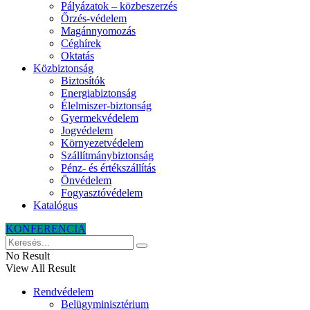
Pályázatok – közbeszerzés
Őrzés-védelem
Magánnyomozás
Céghírek
Oktatás
Közbiztonság
Biztosítók
Energiabiztonság
Élelmiszer-biztonság
Gyermekvédelem
Jogvédelem
Környezetvédelem
Szállítmánybiztonság
Pénz- és értékszállítás
Önvédelem
Fogyasztóvédelem
Katalógus
KONFERENCIA
No Result
View All Result
Rendvédelem
Belügyminisztérium