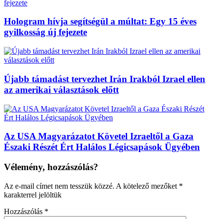
Hologram hívja segítségül a múltat: Egy 15 éves
gyilkosság új fejezete
Újabb támadást tervezhet Irán Irakból Izrael ellen
az amerikai választások előtt
Az USA Magyarázatot Követel Izraeltől a Gaza
Északi Részét Ért Halálos Légicsapások Ügyében
Vélemény, hozzászólás?
Az e-mail címet nem tesszük közzé.
A kötelező mezőket
*
karakterrel jelöltük
Hozzászólás
*