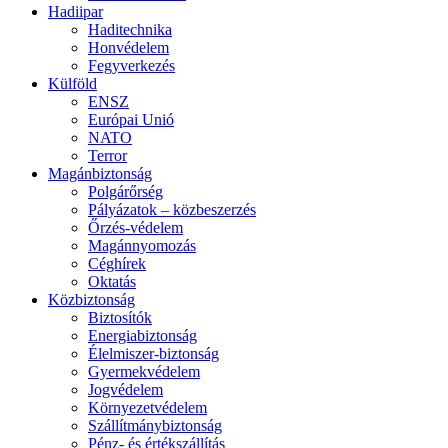
Hadiipar
Haditechnika
Honvédelem
Fegyverkezés
Külföld
ENSZ
Európai Unió
NATO
Terror
Magánbiztonság
Polgárőrség
Pályázatok – közbeszerzés
Őrzés-védelem
Magánnyomozás
Céghírek
Oktatás
Közbiztonság
Biztosítók
Energiabiztonság
Élelmiszer-biztonság
Gyermekvédelem
Jogvédelem
Környezetvédelem
Szállítmánybiztonság
Pénz- és értékszállítás