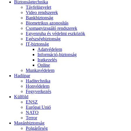
Biztonságtechnika
Távfelügyelet
Video rendszerek
Bankbiztonság
Biometrikus azonosítás
Csomagvizsgáló rendszerek
Egyenruha és védelmi eszközök
Egészségbiztonság
IT-biztonság
Adatvédelem
Információ-biztonság
Iratkezelés
Online
Munkavédelem
Hadiipar
Haditechnika
Honvédelem
Fegyverkezés
Külföld
ENSZ
Európai Unió
NATO
Terror
Magánbiztonság
Polgárőrség