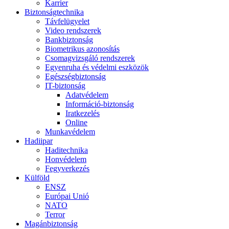
Karrier
Biztonságtechnika
Távfelügyelet
Video rendszerek
Bankbiztonság
Biometrikus azonosítás
Csomagvizsgáló rendszerek
Egyenruha és védelmi eszközök
Egészségbiztonság
IT-biztonság
Adatvédelem
Információ-biztonság
Iratkezelés
Online
Munkavédelem
Hadiipar
Haditechnika
Honvédelem
Fegyverkezés
Külföld
ENSZ
Európai Unió
NATO
Terror
Magánbiztonság