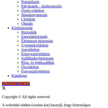
Polgárőrség
Pályázatok – közbeszerzés
Őrzés-védelem
Magánnyomozás
Céghírek
Oktatás
Közbiztonság
Biztosítók
Energiabiztonság
Élelmiszer-biztonság
Gyermekvédelem
Jogvédelem
Környezetvédelem
Szállítmánybiztonság
Pénz- és értékszállítás
Önvédelem
Fogyasztóvédelem
Katalógus
KONFERENCIA
Copyright © All rights reserved
A weboldal sütiket (cookie-kat) használ, hogy biztonságos