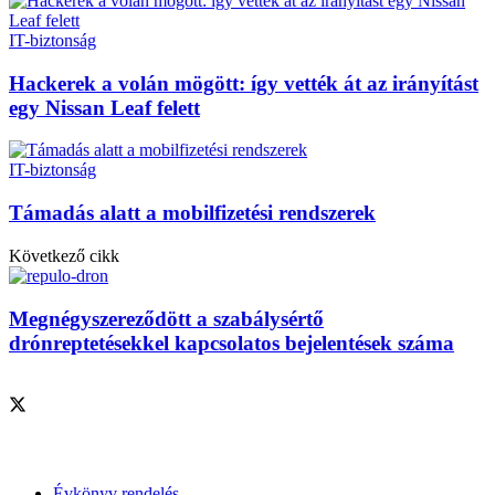
IT-biztonság
Hackerek a volán mögött: így vették át az irányítást
egy Nissan Leaf felett
IT-biztonság
Támadás alatt a mobilfizetési rendszerek
Következő cikk
Megnégyszereződött a szabálysértő
drónreptetésekkel kapcsolatos bejelentések száma
Szolgáltatásaink
Évkönyv rendelés