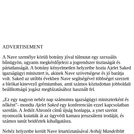
ADVERTISEMENT
A Nave személye körüli botrány jóval túlmutat egy szexuális
bűnügyön, ugyanis megkérdőjelezi a jogrendszer tisztaságát és
pártatlanságát. A botrány kényelmetlen helyzetbe hozta Ajelet Saked
igazságügyi minisztert is, akinek Nave szövetségese és jó barátja
volt. Saked az utóbbi években Nave segítségével többséget szerzett
a bírókat kinevező grémiumban, amit számos köztudottan jobboldali
beállítottságú jogász megbízatásához használt fel.
„Ez egy nagyon nehéz nap számomra igazságügyi miniszterként és
nőként”- mondta
Ajelet Saked
egy konferencián ezzel kapcsolatban
szerdán. A Jediót Ahronót című újság honlapja, a ynet szerint
nyomozók kutatták át az ügyvédi kamara jeruzsálemi irodáját, és
számos tanút beidéztek kihallgatásra.
Nehéz helyzetbe került Nave letartóztatásával
Aviháj Mandelblitt