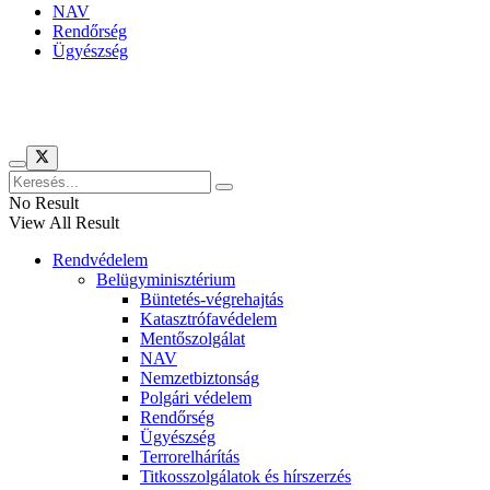
NAV
Rendőrség
Ügyészség
Híreinket szemlézi
No Result
View All Result
Rendvédelem
Belügyminisztérium
Büntetés-végrehajtás
Katasztrófavédelem
Mentőszolgálat
NAV
Nemzetbiztonság
Polgári védelem
Rendőrség
Ügyészség
Terrorelhárítás
Titkosszolgálatok és hírszerzés