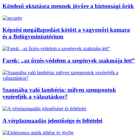
Kötelező oktatásra mennek jövőre a biztonsági őrök
Képzési megállapodást kötött a vagyonőri kamara
és a Belügyminisztérium
Farek: „az őrzés-védelem a szegények szakmája lett”
Szaunába való lambéria: milyen szempontok
vezéreljék a választáskor?
A vérplazmaadás jelentősége és feltételei