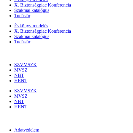
X. Biztonságpiac Konferencia
Szakmai katalógus
Tudástár
Évkönyv rendelés
X. Biztonságpiac Konferencia
Szakmai katalógus
Tudástár
Szakmai szervezetek
SZVMSZK
MVSZ
NBT
HENT
SZVMSZK
MVSZ
NBT
HENT
Információk
Adatvédelem