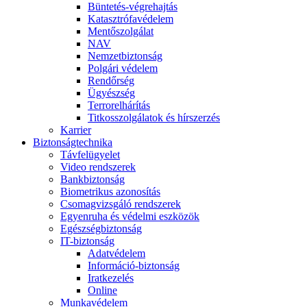
Büntetés-végrehajtás
Katasztrófavédelem
Mentőszolgálat
NAV
Nemzetbiztonság
Polgári védelem
Rendőrség
Ügyészség
Terrorelhárítás
Titkosszolgálatok és hírszerzés
Karrier
Biztonságtechnika
Távfelügyelet
Video rendszerek
Bankbiztonság
Biometrikus azonosítás
Csomagvizsgáló rendszerek
Egyenruha és védelmi eszközök
Egészségbiztonság
IT-biztonság
Adatvédelem
Információ-biztonság
Iratkezelés
Online
Munkavédelem