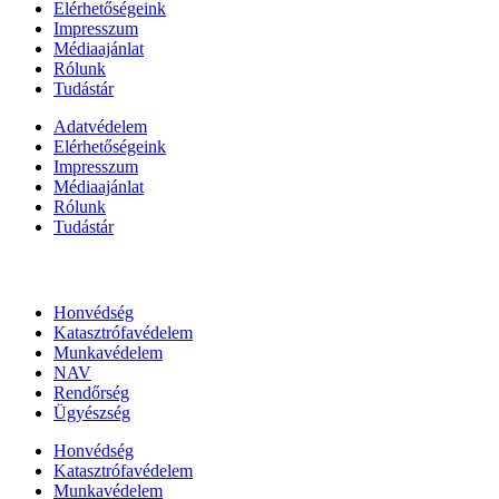
Elérhetőségeink
Impresszum
Médiaajánlat
Rólunk
Tudástár
Adatvédelem
Elérhetőségeink
Impresszum
Médiaajánlat
Rólunk
Tudástár
Állami szervezetek
Honvédség
Katasztrófavédelem
Munkavédelem
NAV
Rendőrség
Ügyészség
Honvédség
Katasztrófavédelem
Munkavédelem