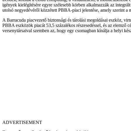
igények kielégítésére egyre szélesebb körben alkalmazzák az integrá
utolsó negyedévéről közzétett PBBA-piaci jelentése, amely szerint a m
A Barracuda piacvezető biztonsági és tárolási megoldásai eszköz, virtuá
PBBA eszközök piacát 53,5 százalékos részesedéssel, és az elemző cég
versenytársaival szemben az, hogy egy csomagban kínálja a helyi kész
ADVERTISEMENT