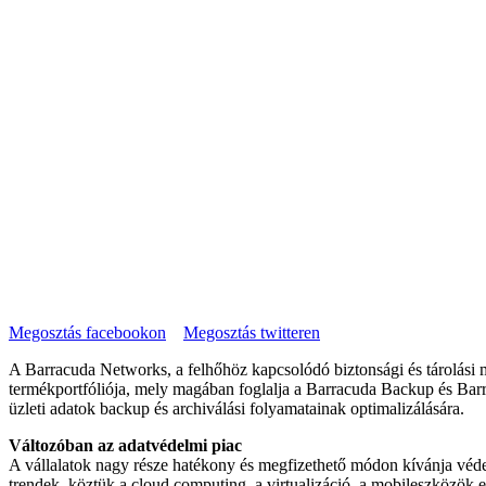
Megosztás facebookon
Megosztás twitteren
A Barracuda Networks, a felhőhöz kapcsolódó biztonsági és tárolási me
termékportfóliója, mely magában foglalja a Barracuda Backup és Barra
üzleti adatok backup és archiválási folyamatainak optimalizálására.
Változóban az adatvédelmi piac
A vállalatok nagy része hatékony és megfizethető módon kívánja véden
trendek, köztük a cloud computing, a virtualizáció, a mobileszközök 