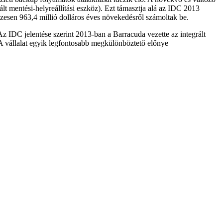
 mentési-helyreállítási eszköz). Ezt támasztja alá az IDC 2013
szesen 963,4 millió dolláros éves növekedésről számoltak be.
 Az IDC jelentése szerint 2013-ban a Barracuda vezette az integrált
 A vállalat egyik legfontosabb megkülönböztető előnye