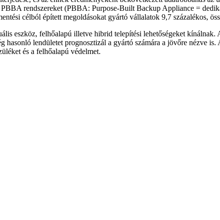
lt PBBA rendszereket (PBBA: Purpose-Built Backup Appliance = dedikált
entési célból épített megoldásokat gyártó vállalatok 9,7 százalékos, ös
lis eszköz, felhőalapú illetve hibrid telepítési lehetőségeket kínálnak.
 hasonló lendületet prognosztizál a gyártó számára a jövőre nézve is.
üléket és a felhőalapú védelmet.