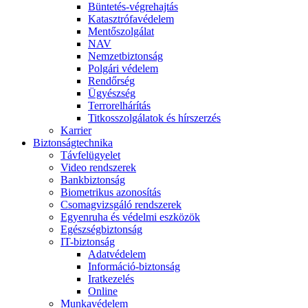
Büntetés-végrehajtás
Katasztrófavédelem
Mentőszolgálat
NAV
Nemzetbiztonság
Polgári védelem
Rendőrség
Ügyészség
Terrorelhárítás
Titkosszolgálatok és hírszerzés
Karrier
Biztonságtechnika
Távfelügyelet
Video rendszerek
Bankbiztonság
Biometrikus azonosítás
Csomagvizsgáló rendszerek
Egyenruha és védelmi eszközök
Egészségbiztonság
IT-biztonság
Adatvédelem
Információ-biztonság
Iratkezelés
Online
Munkavédelem