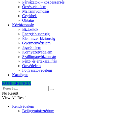
Pályázatok – közbeszerzés
Őrzés-védelem
Magánnyomozás
Céghírek
Oktatás
Közbiztonság
Biztosítók
Energiabiztonság
Élelmiszer-biztonság
Gyermekvédelem
Jogvédelem
Környezetvédelem
Szállítmánybiztonság
Pénz- és értékszállítás
Önvédelem
Fogyasztóvédelem
Katalógus
KONFERENCIA
No Result
View All Result
Rendvédelem
Belügyminisztérium