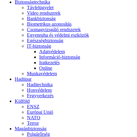
Biztonságtechnika
Távfelügyelet
Video rendszerek
Bankbiztonság
Biometrikus azonosítás
Csomagvizsgáló rendszerek
Egyenruha és védelmi eszközök
Egészségbiztonság
IT-biztonság
Adatvédelem
Információ-biztonság
Iratkezelés
Online
Munkavédelem
Hadiipar
Haditechnika
Honvédelem
Fegyverkezés
Külföld
ENSZ
Európai Unió
NATO
Terror
Magánbiztonság
Polgárőrség