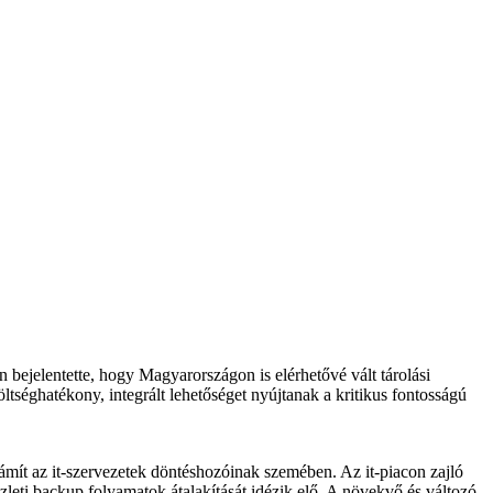
 bejelentette, hogy Magyarországon is elérhetővé vált tárolási
séghatékony, integrált lehetőséget nyújtanak a kritikus fontosságú
ámít az it-szervezetek döntéshozóinak szemében. Az it-piacon zajló
leti backup folyamatok átalakítását idézik elő. A növekvő és változó