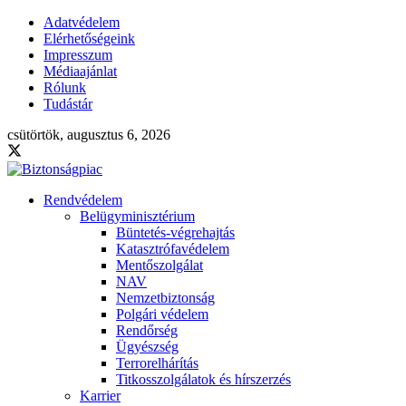
Adatvédelem
Elérhetőségeink
Impresszum
Médiaajánlat
Rólunk
Tudástár
csütörtök, augusztus 6, 2026
Rendvédelem
Belügyminisztérium
Büntetés-végrehajtás
Katasztrófavédelem
Mentőszolgálat
NAV
Nemzetbiztonság
Polgári védelem
Rendőrség
Ügyészség
Terrorelhárítás
Titkosszolgálatok és hírszerzés
Karrier