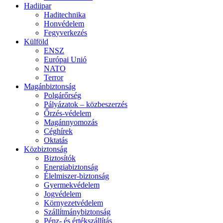
Hadiipar
Haditechnika
Honvédelem
Fegyverkezés
Külföld
ENSZ
Európai Unió
NATO
Terror
Magánbiztonság
Polgárőrség
Pályázatok – közbeszerzés
Őrzés-védelem
Magánnyomozás
Céghírek
Oktatás
Közbiztonság
Biztosítók
Energiabiztonság
Élelmiszer-biztonság
Gyermekvédelem
Jogvédelem
Környezetvédelem
Szállítmánybiztonság
Pénz- és értékszállítás