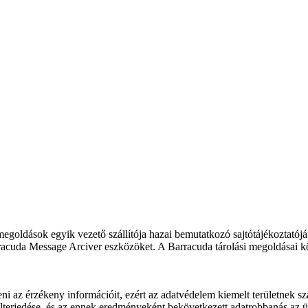
goldások egyik vezető szállítója hazai bemutatkozó sajtótájékoztatóján
cuda Message Arciver eszközöket. A Barracuda tárolási megoldásai költ
i az érzékeny információit, ezért az adatvédelem kiemelt területnek sz
elterjedése, és az ennek eredményeként bekövetkezett adatrobbanás az üz