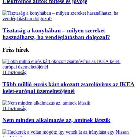
Elektromos autók töltése és jövője
Tisztaság a konyhában – milyen szereket
használhatsz, ha vendéglátásban dolgozol?
Friss hírek
IT-biztonság
Több millió eurós kárt okozott zsarolóvírus az IKEA
kelet-európai üzemeltetőjénél
IT-biztonság
Nem minden alkalmazás az, aminek látszik