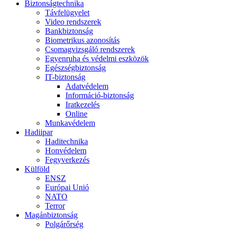
Biztonságtechnika
Távfelügyelet
Video rendszerek
Bankbiztonság
Biometrikus azonosítás
Csomagvizsgáló rendszerek
Egyenruha és védelmi eszközök
Egészségbiztonság
IT-biztonság
Adatvédelem
Információ-biztonság
Iratkezelés
Online
Munkavédelem
Hadiipar
Haditechnika
Honvédelem
Fegyverkezés
Külföld
ENSZ
Európai Unió
NATO
Terror
Magánbiztonság
Polgárőrség