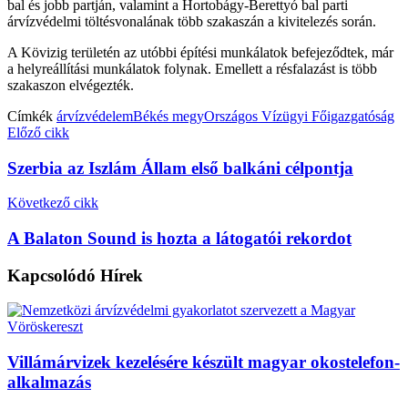
bal és jobb partján, valamint a Hortobágy-Berettyó bal parti
árvízvédelmi töltésvonalának több szakaszán a kivitelezés során.
A Kövizig területén az utóbbi építési munkálatok befejeződtek, már
a helyreállítási munkálatok folynak. Emellett a résfalazást is több
szakaszon elvégezték.
Címkék
árvízvédelem
Békés megy
Országos Vízügyi Főigazgatóság
Előző cikk
Szerbia az Iszlám Állam első balkáni célpontja
Következő cikk
A Balaton Sound is hozta a látogatói rekordot
Kapcsolódó
Hírek
Villámárvizek kezelésére készült magyar okostelefon-
alkalmazás