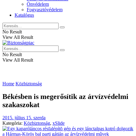
Önvédelem
Fogyasztóvédelem
Katalógus
No Result
View All Result
No Result
View All Result
Home
Közbiztonság
Békésben is megerősítik az árvízvédelmi
szakaszokat
2015. július 15. szerda
Kategória:
Közbiztonság
,
xSlide