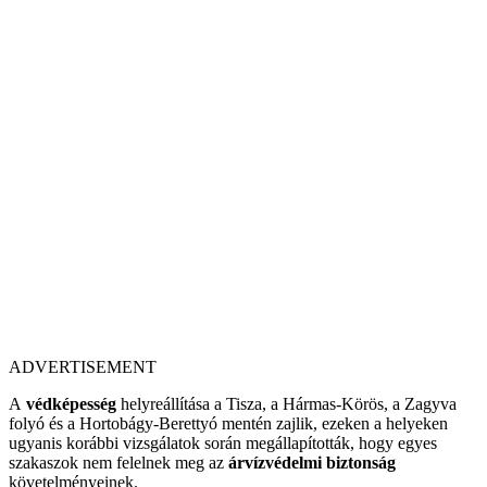
ADVERTISEMENT
A
védképesség
helyreállítása a Tisza, a Hármas-Körös, a Zagyva
folyó és a Hortobágy-Berettyó mentén zajlik, ezeken a helyeken
ugyanis korábbi vizsgálatok során megállapították, hogy egyes
szakaszok nem felelnek meg az
árvízvédelmi biztonság
követelményeinek.