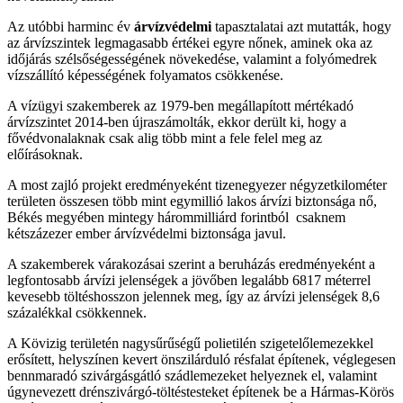
Az utóbbi harminc év
árvízvédelmi
tapasztalatai azt mutatták, hogy
az árvízszintek legmagasabb értékei egyre nőnek, aminek oka az
időjárás szélsőségességének növekedése, valamint a folyómedrek
vízszállító képességének folyamatos csökkenése.
A vízügyi szakemberek az 1979-ben megállapított mértékadó
árvízszintet 2014-ben újraszámolták, ekkor derült ki, hogy a
fővédvonalaknak csak alig több mint a fele felel meg az
előírásoknak.
A most zajló projekt eredményeként tizenegyezer négyzetkilométer
területen összesen több mint egymillió lakos árvízi biztonsága nő,
Békés megyében mintegy hárommilliárd forintból csaknem
kétszázezer ember árvízvédelmi biztonsága javul.
A szakemberek várakozásai szerint a beruházás eredményeként a
legfontosabb árvízi jelenségek a jövőben legalább 6817 méterrel
kevesebb töltéshosszon jelennek meg, így az árvízi jelenségek 8,6
százalékkal csökkennek.
A Kövizig területén nagysűrűségű polietilén szigetelőlemezekkel
erősített, helyszínen kevert önszilárduló résfalat építenek, véglegesen
bennmaradó szivárgásgátló szádlemezeket helyeznek el, valamint
úgynevezett drénszivárgó-töltéstesteket építenek be a Hármas-Körös