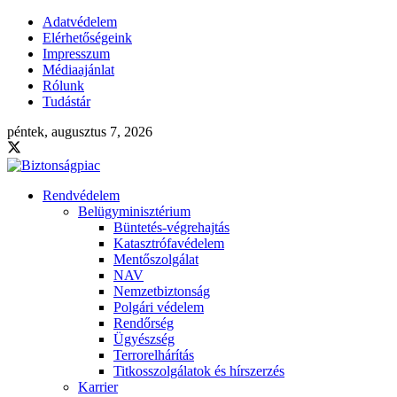
Adatvédelem
Elérhetőségeink
Impresszum
Médiaajánlat
Rólunk
Tudástár
péntek, augusztus 7, 2026
Rendvédelem
Belügyminisztérium
Büntetés-végrehajtás
Katasztrófavédelem
Mentőszolgálat
NAV
Nemzetbiztonság
Polgári védelem
Rendőrség
Ügyészség
Terrorelhárítás
Titkosszolgálatok és hírszerzés
Karrier