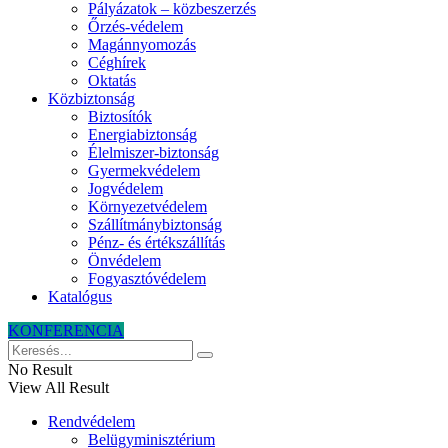
Pályázatok – közbeszerzés
Őrzés-védelem
Magánnyomozás
Céghírek
Oktatás
Közbiztonság
Biztosítók
Energiabiztonság
Élelmiszer-biztonság
Gyermekvédelem
Jogvédelem
Környezetvédelem
Szállítmánybiztonság
Pénz- és értékszállítás
Önvédelem
Fogyasztóvédelem
Katalógus
KONFERENCIA
No Result
View All Result
Rendvédelem
Belügyminisztérium