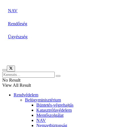
NAV
Rendőrség
Ügyészség
Híreinket szemlézi
No Result
View All Result
Rendvédelem
Belügyminisztérium
Büntetés-végrehajtás
Katasztrófavédelem
Mentőszolgálat
NAV
Nemzetbiztonság