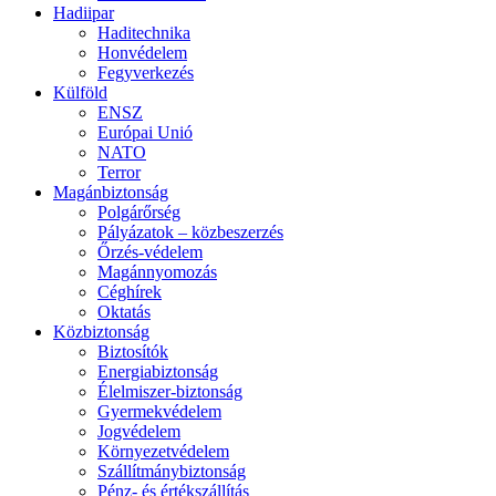
Hadiipar
Haditechnika
Honvédelem
Fegyverkezés
Külföld
ENSZ
Európai Unió
NATO
Terror
Magánbiztonság
Polgárőrség
Pályázatok – közbeszerzés
Őrzés-védelem
Magánnyomozás
Céghírek
Oktatás
Közbiztonság
Biztosítók
Energiabiztonság
Élelmiszer-biztonság
Gyermekvédelem
Jogvédelem
Környezetvédelem
Szállítmánybiztonság
Pénz- és értékszállítás