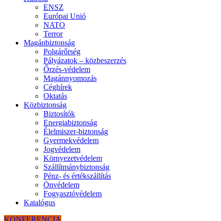
ENSZ
Európai Unió
NATO
Terror
Magánbiztonság
Polgárőrség
Pályázatok – közbeszerzés
Őrzés-védelem
Magánnyomozás
Céghírek
Oktatás
Közbiztonság
Biztosítók
Energiabiztonság
Élelmiszer-biztonság
Gyermekvédelem
Jogvédelem
Környezetvédelem
Szállítmánybiztonság
Pénz- és értékszállítás
Önvédelem
Fogyasztóvédelem
Katalógus
KONFERENCIA