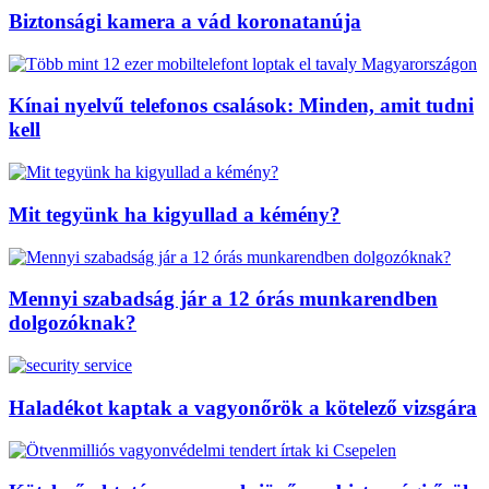
Biztonsági kamera a vád koronatanúja
Kínai nyelvű telefonos csalások: Minden, amit tudni
kell
Mit tegyünk ha kigyullad a kémény?
Mennyi szabadság jár a 12 órás munkarendben
dolgozóknak?
Haladékot kaptak a vagyonőrök a kötelező vizsgára