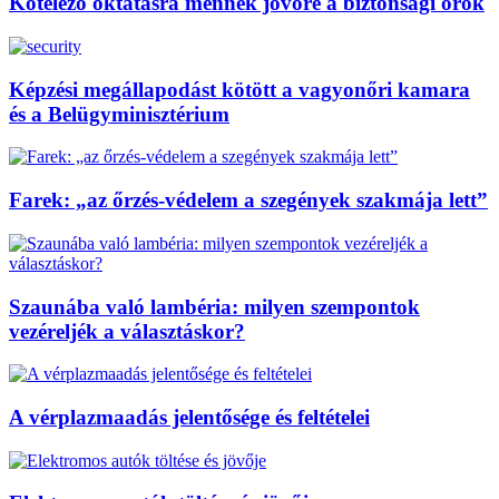
Kötelező oktatásra mennek jövőre a biztonsági őrök
Képzési megállapodást kötött a vagyonőri kamara
és a Belügyminisztérium
Farek: „az őrzés-védelem a szegények szakmája lett”
Szaunába való lambéria: milyen szempontok
vezéreljék a választáskor?
A vérplazmaadás jelentősége és feltételei