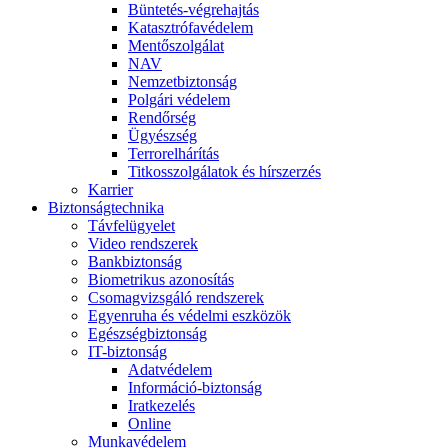
Büntetés-végrehajtás
Katasztrófavédelem
Mentőszolgálat
NAV
Nemzetbiztonság
Polgári védelem
Rendőrség
Ügyészség
Terrorelhárítás
Titkosszolgálatok és hírszerzés
Karrier
Biztonságtechnika
Távfelügyelet
Video rendszerek
Bankbiztonság
Biometrikus azonosítás
Csomagvizsgáló rendszerek
Egyenruha és védelmi eszközök
Egészségbiztonság
IT-biztonság
Adatvédelem
Információ-biztonság
Iratkezelés
Online
Munkavédelem