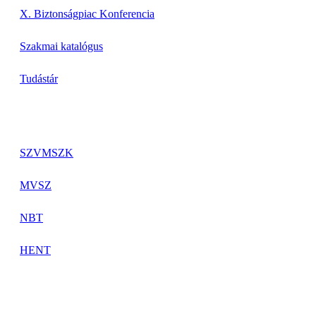
X. Biztonságpiac Konferencia
Szakmai katalógus
Tudástár
Szakmai szervezetek
SZVMSZK
MVSZ
NBT
HENT
Információk