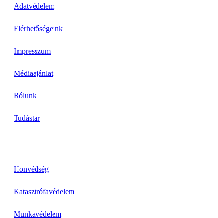
Adatvédelem
Elérhetőségeink
Impresszum
Médiaajánlat
Rólunk
Tudástár
Állami szervezetek
Honvédség
Katasztrófavédelem
Munkavédelem