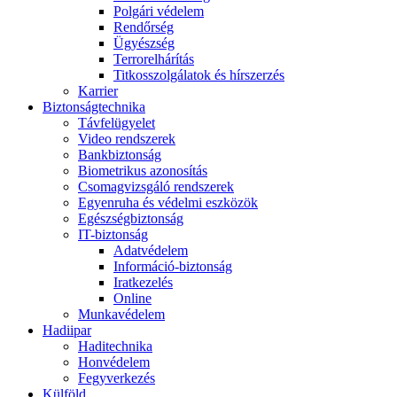
Polgári védelem
Rendőrség
Ügyészség
Terrorelhárítás
Titkosszolgálatok és hírszerzés
Karrier
Biztonságtechnika
Távfelügyelet
Video rendszerek
Bankbiztonság
Biometrikus azonosítás
Csomagvizsgáló rendszerek
Egyenruha és védelmi eszközök
Egészségbiztonság
IT-biztonság
Adatvédelem
Információ-biztonság
Iratkezelés
Online
Munkavédelem
Hadiipar
Haditechnika
Honvédelem
Fegyverkezés
Külföld