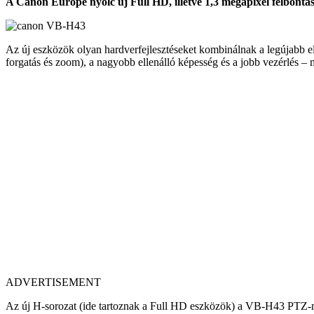
A Canon Europe nyolc új Full HD, illetve 1,3 megapixel felbontás
Az új eszközök olyan hardverfejlesztéseket kombinálnak a legújabb ele
forgatás és zoom), a nagyobb ellenálló képesség és a jobb vezérlés – 
ADVERTISEMENT
Az új H-sorozat (ide tartoznak a Full HD eszközök) a VB-H43 PTZ-