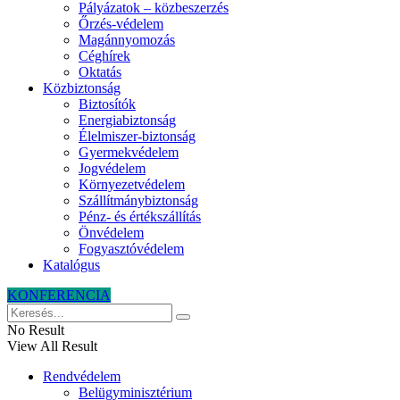
Pályázatok – közbeszerzés
Őrzés-védelem
Magánnyomozás
Céghírek
Oktatás
Közbiztonság
Biztosítók
Energiabiztonság
Élelmiszer-biztonság
Gyermekvédelem
Jogvédelem
Környezetvédelem
Szállítmánybiztonság
Pénz- és értékszállítás
Önvédelem
Fogyasztóvédelem
Katalógus
KONFERENCIA
No Result
View All Result
Rendvédelem
Belügyminisztérium