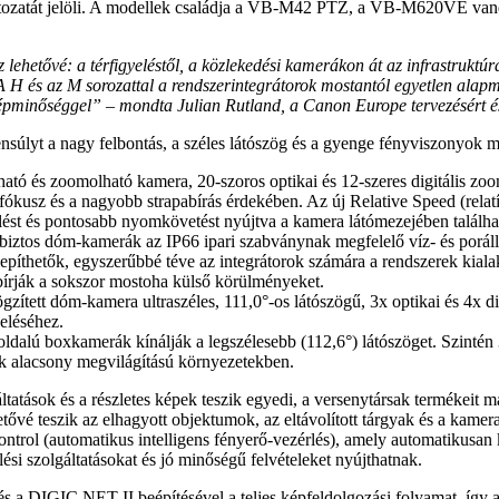
tozatát jelöli. A modellek családja a VB-M42 PTZ, a VB-M620VE van
z lehetővé: a térfigyeléstől, a közlekedési kamerákon át az infrastruktú
A H és az M sorozattal a rendszerintegrátorok mostantól egyetlen alapmo
 képminőséggel” – mondta Julian Rutland, a Canon Europe tervezésért és
súlyt a nagy felbontás, a széles látószög és a gyenge fényviszonyok mel
ható és zoomolható kamera, 20-szoros optikai és 12-szeres digitális zo
cíz fókusz és a nagyobb strapabírás érdekében. Az új Relative Speed (r
rlést és pontosabb nyomkövetést nyújtva a kamera látómezejében találha
biztos dóm-kamerák az IP66 ipari szabványnak megfelelő víz- és porállós
thetők, egyszerűbbé téve az integrátorok számára a rendszerek kialakí
írják a sokszor mostoha külső körülményeket.
ögzített dóm-kamera ultraszéles, 111,0°-os látószögű, 3x optikai és 4x d
eléséhez.
oldalú boxkamerák kínálják a legszélesebb (112,6°) látószöget. Szintén 
ek alacsony megvilágítású környezetekben.
tatások és a részletes képek teszik egyedi, a versenytársak termékeit 
ehetővé teszik az elhagyott objektumok, az eltávolított tárgyak és a kam
rol (automatikus intelligens fényerő-vezérlés), amely automatikusan ki
si szolgáltatásokat és jó minőségű felvételeket nyújthatnak.
 a DIGIC NET II beépítésével a teljes képfeldolgozási folyamat, így a 