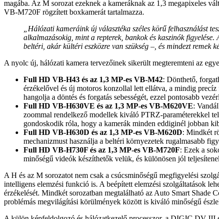
magába. Az M sorozat ezeknek a kameráknak az 1,3 megapixeles vál
VB-M720F rögzített boxkamerát tartalmazza.
„Hálózati kameráink új választéka széles körű felhasználást tes
alkalmazásokig, mint a repterek, bankok és kaszinók figyelése. 
beltéri, akár kültéri eszközre van szükség –, és mindezt remek
A nyolc új, hálózati kamera tervezőinek sikerült megteremteni az egyen
Full HD VB-H43 és az 1,3 MP-es VB-M42
: Dönthető, forgat
érzékelővel és új motoros konzollal lett ellátva, a mindig pre
hangolja a döntés és forgatás sebességét, ezzel pontosabb vezé
Full HD VB-H630VE és az 1,3 MP-es VB-M620VE
: Vandál
zoommal rendelkező modellek kiváló PTRZ-paraméterekkel telepí
gondoskodik róla, hogy a kamerák minden eddiginél jobban kib
Full HD VB-H630D és az 1,3 MP-es VB-M620D
: Mindkét r
mechanizmust használja a beltéri környezetek rugalmasabb figy
Full HD VB-H730F és az 1,3 MP-es VB-M720F
: Ezek a sok
minőségű videók készíthetők velük, és különösen jól teljesíten
A H és az M sorozatot nem csak a csúcsminőségű megfigyelési szolgál
intelligens elemzési funkció is. A beépített elemzési szolgáltatások l
érzékelését. Mindkét sorozatban megtalálható az Auto Smart Shade Cont
problémás megvilágítási körülmények között is kiváló minőségű észlelé
A külön képfeldolgozó és hálózatkezelő processzor, a DIGIC DV III és