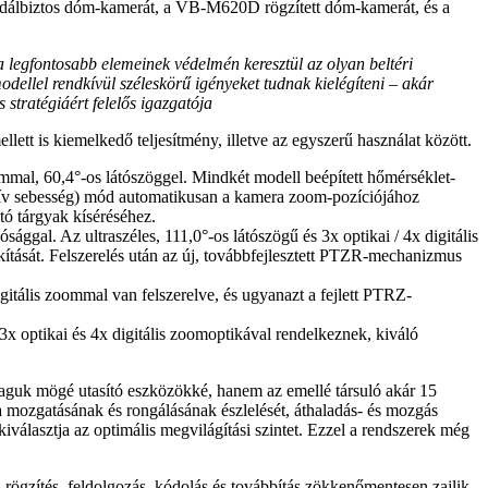
dálbiztos dóm-kamerát, a VB-M620D rögzített dóm-kamerát, és a
ra legfontosabb elemeinek védelmén keresztül az olyan beltéri
dellel rendkívül széleskörű igényeket tudnak kielégíteni – akár
 stratégiáért felelős igazgatója
lett is kiemelkedő teljesítmény, illetve az egyszerű használat között.
ommal, 60,4°-os látószöggel. Mindkét modell beépített hőmérséklet-
elatív sebesség) mód automatikusan a kamera zoom-pozíciójához
tó tárgyak kíséréséhez.
ággal. Az ultraszéles, 111,0°-os látószögű és 3x optikai / 4x digitális
tását. Felszerelés után az új, továbbfejlesztett PTZR-mechanizmus
igitális zoommal van felszerelve, és ugyanazt a fejlett PTRZ-
3x optikai és 4x digitális zoomoptikával rendelkeznek, kiváló
maguk mögé utasító eszközökké, hanem az emellé társuló akár 15
era mozgatásának és rongálásának észlelését, áthaladás- és mozgás
választja az optimális megvilágítási szintet. Ezzel a rendszerek még
rögzítés, feldolgozás, kódolás és továbbítás zökkenőmentesen zajlik.