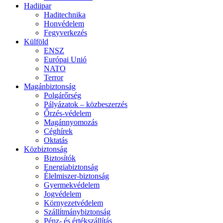
Hadiipar
Haditechnika
Honvédelem
Fegyverkezés
Külföld
ENSZ
Európai Unió
NATO
Terror
Magánbiztonság
Polgárőrség
Pályázatok – közbeszerzés
Őrzés-védelem
Magánnyomozás
Céghírek
Oktatás
Közbiztonság
Biztosítók
Energiabiztonság
Élelmiszer-biztonság
Gyermekvédelem
Jogvédelem
Környezetvédelem
Szállítmánybiztonság
Pénz- és értékszállítás