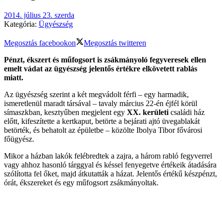
2014. július 23. szerda
Kategória:
Ügyészség
Megosztás facebookon
Megosztás twitteren
Pénzt, ékszert és műfogsort is zsákmányoló fegyveresek ellen
emelt vádat az ügyészség jelentős értékre elkövetett rablás
miatt.
Az ügyészség szerint a két megvádolt férfi – egy harmadik,
ismeretlenül maradt társával – tavaly március 22-én éjfél körül
símaszkban, kesztyűben megjelent egy
XX. kerületi
családi ház
előtt, kifeszítette a kertkaput, betörte a bejárati ajtó üvegablakát
betörték, és behatolt az épületbe – közölte Ibolya Tibor fővárosi
főügyész.
Mikor a házban lakók felébredtek a zajra, a három rabló fegyverrel
vagy ahhoz hasonló tárggyal és késsel fenyegetve értékeik átadására
szólította fel őket, majd átkutatták a házat. Jelentős értékű készpénzt,
órát, ékszereket és egy műfogsort zsákmányoltak.