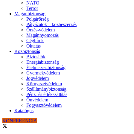
NATO
Terror
Magánbiztonság
Polgárőrség
Pályázatok – közbeszerzés
Őrzés-védelem
Magánnyomozás
Céghírek
Oktatás
Közbiztonság
Biztosítók
Energiabiztonság
Élelmiszer-biztonság
Gyermekvédelem
Jogvédelem
Környezetvédelem
Szállítmánybiztonság
Pénz- és értékszállítás
Önvédelem
Fogyasztóvédelem
Katalógus
KONFERENCIA