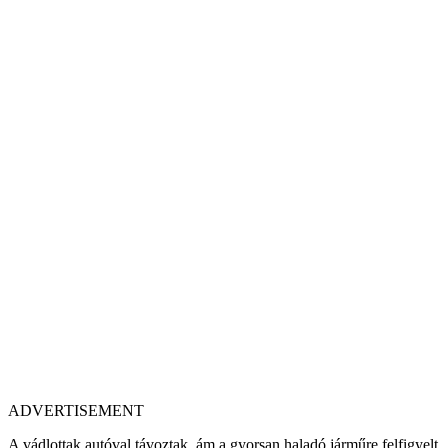
ADVERTISEMENT
A vádlottak autóval távoztak, ám a gyorsan haladó járműre felfigyelt