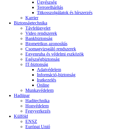
Ügyészség
Terrorelhárítás
Titkosszolgálatok és hírszerzés
Karrier
Biztonságtechnika
Távfelügyelet
Video rendszerek
Bankbiztonság
Biometrikus azonosítás
Csomagvizsgáló rendszerek
Egyenruha és védelmi eszközök
Egészségbiztonság
IT-biztonság
Adatvédelem
Információ-biztonság
Iratkezelés
Online
Munkavédelem
Hadiipar
Haditechnika
Honvédelem
Fegyverkezés
Külföld
ENSZ
Európai Unió