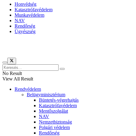
Honvédség
Katasztrófavédelem
Munkavédelem
NAV
Rendőrség
Ügyészség
Híreinket szemlézi
No Result
View All Result
Rendvédelem
Belügyminisztérium
Büntetés-végrehajtás
Katasztrófavédelem
Mentőszolgálat
NAV
Nemzetbiztonság
Polgári védelem
Rendőrség