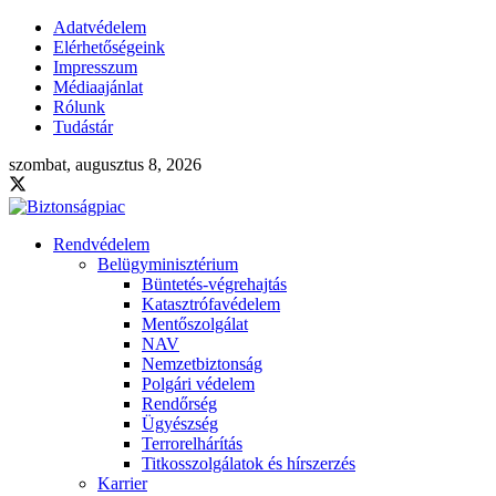
Adatvédelem
Elérhetőségeink
Impresszum
Médiaajánlat
Rólunk
Tudástár
szombat, augusztus 8, 2026
Rendvédelem
Belügyminisztérium
Büntetés-végrehajtás
Katasztrófavédelem
Mentőszolgálat
NAV
Nemzetbiztonság
Polgári védelem
Rendőrség
Ügyészség
Terrorelhárítás
Titkosszolgálatok és hírszerzés
Karrier