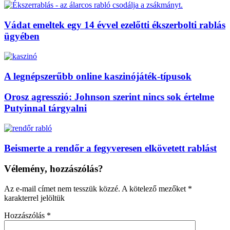
Vádat emeltek egy 14 évvel ezelőtti ékszerbolti rablás
ügyében
A legnépszerűbb online kaszinójáték-típusok
Orosz agresszió: Johnson szerint nincs sok értelme
Putyinnal tárgyalni
Beismerte a rendőr a fegyveresen elkövetett rablást
Vélemény, hozzászólás?
Az e-mail címet nem tesszük közzé.
A kötelező mezőket
*
karakterrel jelöltük
Hozzászólás
*