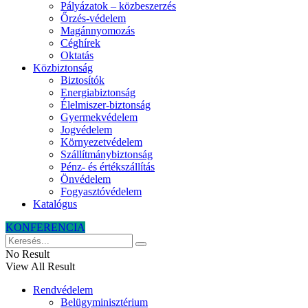
Pályázatok – közbeszerzés
Őrzés-védelem
Magánnyomozás
Céghírek
Oktatás
Közbiztonság
Biztosítók
Energiabiztonság
Élelmiszer-biztonság
Gyermekvédelem
Jogvédelem
Környezetvédelem
Szállítmánybiztonság
Pénz- és értékszállítás
Önvédelem
Fogyasztóvédelem
Katalógus
KONFERENCIA
No Result
View All Result
Rendvédelem
Belügyminisztérium