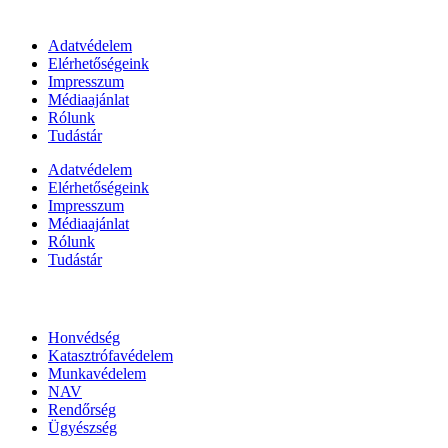
Információk
Adatvédelem
Elérhetőségeink
Impresszum
Médiaajánlat
Rólunk
Tudástár
Adatvédelem
Elérhetőségeink
Impresszum
Médiaajánlat
Rólunk
Tudástár
Állami szervezetek
Honvédség
Katasztrófavédelem
Munkavédelem
NAV
Rendőrség
Ügyészség