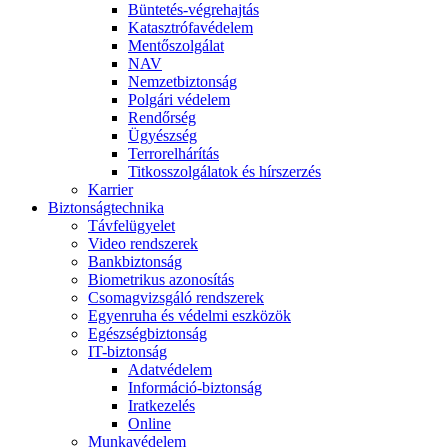
Büntetés-végrehajtás
Katasztrófavédelem
Mentőszolgálat
NAV
Nemzetbiztonság
Polgári védelem
Rendőrség
Ügyészség
Terrorelhárítás
Titkosszolgálatok és hírszerzés
Karrier
Biztonságtechnika
Távfelügyelet
Video rendszerek
Bankbiztonság
Biometrikus azonosítás
Csomagvizsgáló rendszerek
Egyenruha és védelmi eszközök
Egészségbiztonság
IT-biztonság
Adatvédelem
Információ-biztonság
Iratkezelés
Online
Munkavédelem