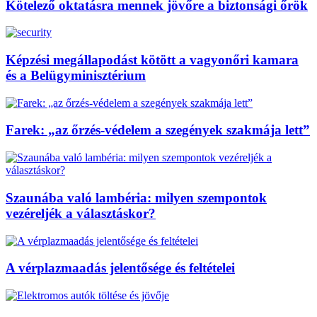
Kötelező oktatásra mennek jövőre a biztonsági őrök
Képzési megállapodást kötött a vagyonőri kamara
és a Belügyminisztérium
Farek: „az őrzés-védelem a szegények szakmája lett”
Szaunába való lambéria: milyen szempontok
vezéreljék a választáskor?
A vérplazmaadás jelentősége és feltételei