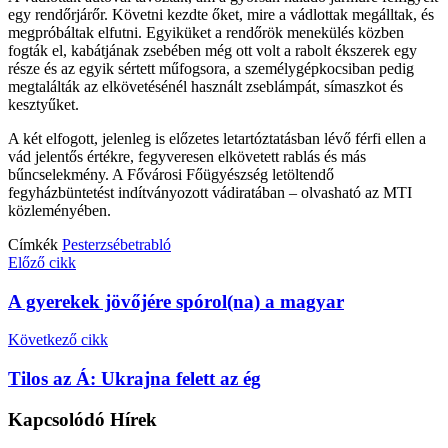
egy rendőrjárőr. Követni kezdte őket, mire a vádlottak megálltak, és
megpróbáltak elfutni. Egyiküket a rendőrök menekülés közben
fogták el, kabátjának zsebében még ott volt a rabolt ékszerek egy
része és az egyik sértett műfogsora, a személygépkocsiban pedig
megtalálták az elkövetésénél használt zseblámpát, símaszkot és
kesztyűket.
A két elfogott, jelenleg is előzetes letartóztatásban lévő férfi ellen a
vád jelentős értékre, fegyveresen elkövetett rablás és más
bűncselekmény. A Fővárosi Főügyészség letöltendő
fegyházbüntetést indítványozott vádiratában – olvasható az MTI
közleményében.
Címkék
Pesterzsébet
rabló
Előző cikk
A gyerekek jövőjére spórol(na) a magyar
Következő cikk
Tilos az Á: Ukrajna felett az ég
Kapcsolódó
Hírek