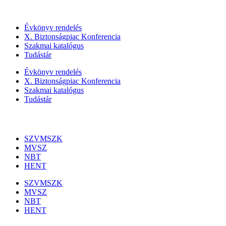
Szolgáltatásaink
Évkönyv rendelés
X. Biztonságpiac Konferencia
Szakmai katalógus
Tudástár
Évkönyv rendelés
X. Biztonságpiac Konferencia
Szakmai katalógus
Tudástár
Szakmai szervezetek
SZVMSZK
MVSZ
NBT
HENT
SZVMSZK
MVSZ
NBT
HENT