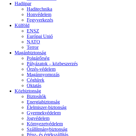
Hadiipar
Haditechnika
Honvédelem
Fegyverkezés
Külföld
ENSZ
Európai Unió
NATO
Terror
Magánbiztonság
Polgárőrség
Pályázatok – közbeszerzés
Őrzés-védelem
Magánnyomozás
Céghírek
Oktatás
Közbiztonság
Biztosítók
Energiabiztonság
Élelmiszer-biztonság
Gyermekvédelem
Jogvédelem
Környezetvédelem
Szállítmánybiztonság
Pénz- és értékszállítás