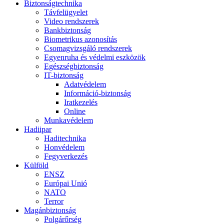
Biztonságtechnika
Távfelügyelet
Video rendszerek
Bankbiztonság
Biometrikus azonosítás
Csomagvizsgáló rendszerek
Egyenruha és védelmi eszközök
Egészségbiztonság
IT-biztonság
Adatvédelem
Információ-biztonság
Iratkezelés
Online
Munkavédelem
Hadiipar
Haditechnika
Honvédelem
Fegyverkezés
Külföld
ENSZ
Európai Unió
NATO
Terror
Magánbiztonság
Polgárőrség