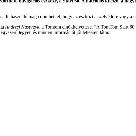
zható navigációs eszköze, a Start 60. A hatcollos kijelző, a nag
 a felhasználó maga döntheti el, hogy az eszközt a szélvédőre vagy a mű
dta
Andrzej Kasprzyk
, a Tomtom elnökhelyettese. “A TomTom Start 60 k
t egyszerű legyen és minden információt jól lehessen látni.”