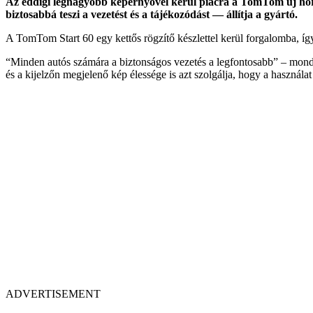
Az eddigi legnagyobb képernyővel kerül piacra a TomTom új hordo
biztosabbá teszi a vezetést és a tájékozódást — állítja a gyártó.
A TomTom Start 60 egy kettős rögzítő készlettel kerül forgalomba, így
“Minden autós számára a biztonságos vezetés a legfontosabb” – mon
és a kijelzőn megjelenő kép élessége is azt szolgálja, hogy a használa
ADVERTISEMENT