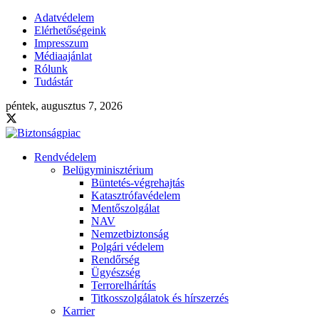
Adatvédelem
Elérhetőségeink
Impresszum
Médiaajánlat
Rólunk
Tudástár
péntek, augusztus 7, 2026
Rendvédelem
Belügyminisztérium
Büntetés-végrehajtás
Katasztrófavédelem
Mentőszolgálat
NAV
Nemzetbiztonság
Polgári védelem
Rendőrség
Ügyészség
Terrorelhárítás
Titkosszolgálatok és hírszerzés
Karrier