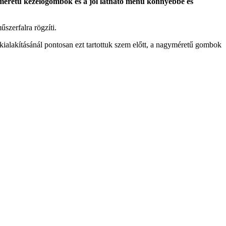
yméretű kezelőgombok és a jól látható menü könnyebbé és
szerfalra rögzíti.
ialakításánál pontosan ezt tartottuk szem előtt, a nagyméretű gombok