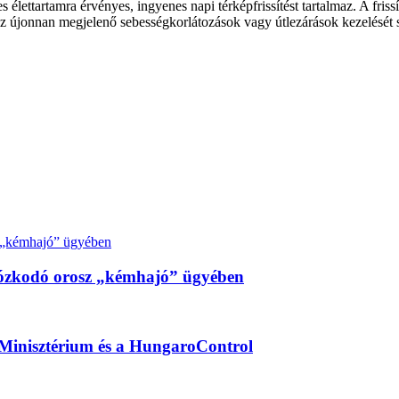
 élettartamra érvényes, ingyenes napi térképfrissítést tartalmaz. A fri
az újonnan megjelenő sebességkorlátozások vagy útlezárások kezelését 
artózkodó orosz „kémhajó” ügyében
 Minisztérium és a HungaroControl