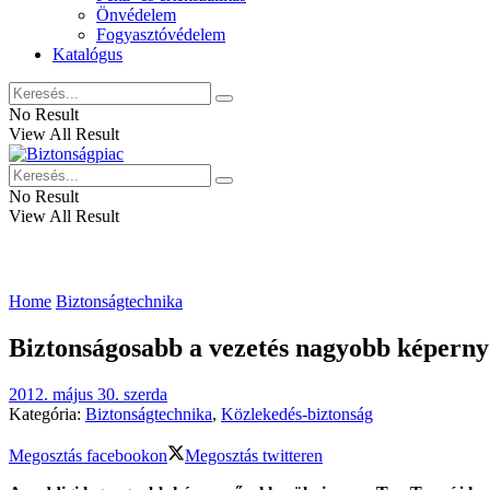
Önvédelem
Fogyasztóvédelem
Katalógus
No Result
View All Result
No Result
View All Result
Home
Biztonságtechnika
Biztonságosabb a vezetés nagyobb képerny
2012. május 30. szerda
Kategória:
Biztonságtechnika
,
Közlekedés-biztonság
Megosztás facebookon
Megosztás twitteren