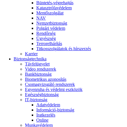
Büntetés-végrehajtás
Katasztrófavédelem
Mentőszolgálat
NAV
Nemzetbiztonság
Polgári védelem
Rendőrség
Ügyészség
Terrorelhárítás
Titkosszolgálatok és hírszerzés
Karrier
Biztonságtechnika
Távfelügyelet
Video rendszerek
Bankbiztonság
Biometrikus azonosítás
Csomagvizsgáló rendszerek
Egyenruha és védelmi eszközök
Egészségbiztonság
IT-biztonság
Adatvédelem
Információ-biztonság
Iratkezelés
Online
Munkavédelem