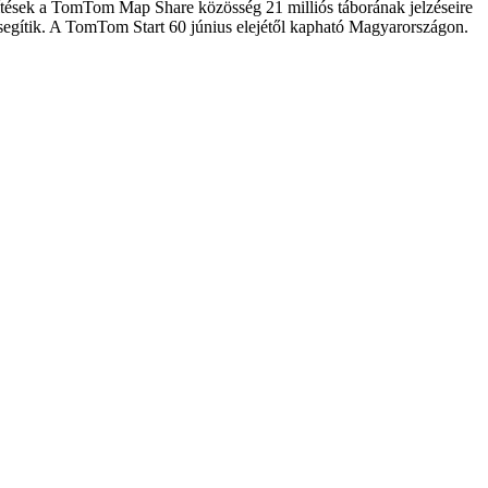
ssítések a TomTom Map Share közösség 21 milliós táborának jelzéseire
segítik. A TomTom Start 60 június elejétől kapható Magyarországon.