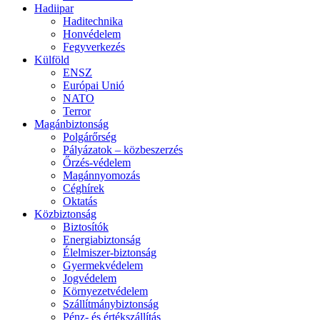
Hadiipar
Haditechnika
Honvédelem
Fegyverkezés
Külföld
ENSZ
Európai Unió
NATO
Terror
Magánbiztonság
Polgárőrség
Pályázatok – közbeszerzés
Őrzés-védelem
Magánnyomozás
Céghírek
Oktatás
Közbiztonság
Biztosítók
Energiabiztonság
Élelmiszer-biztonság
Gyermekvédelem
Jogvédelem
Környezetvédelem
Szállítmánybiztonság
Pénz- és értékszállítás