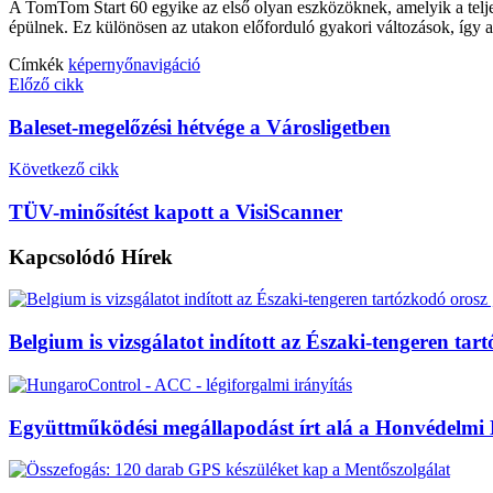
A TomTom Start 60 egyike az első olyan eszközöknek, amelyik a teljes
épülnek. Ez különösen az utakon előforduló gyakori változások, így 
Címkék
képernyő
navigáció
Előző cikk
Baleset-megelőzési hétvége a Városligetben
Következő cikk
TÜV-minősítést kapott a VisiScanner
Kapcsolódó
Hírek
Belgium is vizsgálatot indított az Északi-tengeren t
Együttműködési megállapodást írt alá a Honvédelmi