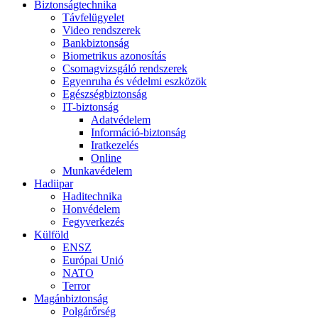
Biztonságtechnika
Távfelügyelet
Video rendszerek
Bankbiztonság
Biometrikus azonosítás
Csomagvizsgáló rendszerek
Egyenruha és védelmi eszközök
Egészségbiztonság
IT-biztonság
Adatvédelem
Információ-biztonság
Iratkezelés
Online
Munkavédelem
Hadiipar
Haditechnika
Honvédelem
Fegyverkezés
Külföld
ENSZ
Európai Unió
NATO
Terror
Magánbiztonság
Polgárőrség