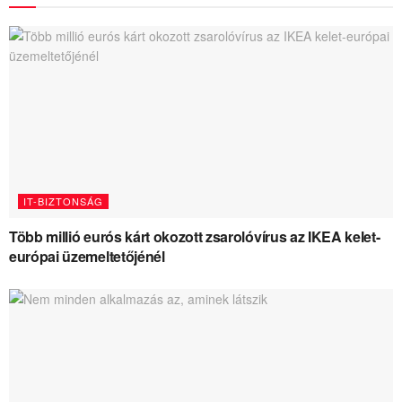
IT-BIZTONSÁG
Több millió eurós kárt okozott zsarolóvírus az IKEA kelet-
európai üzemeltetőjénél