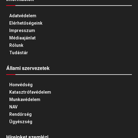
Adatvédelem
Elérhetőségeink
Impresszum
Médiaajánlat
Rólunk
Tudástár
Állami szervezetek
Honvédség
Katasztrófavédelem
Munkavédelem
NAV
Rendőrség
Ügyészség
Híreinket szemlézi