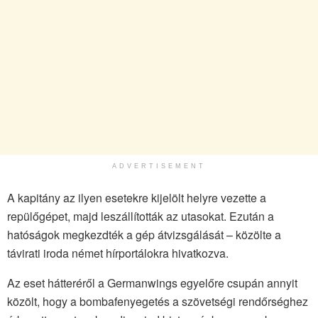
ADVERTISEMENT
A kapitány az ilyen esetekre kijelölt helyre vezette a
repülőgépet, majd leszállították az utasokat. Ezután a
hatóságok megkezdték a gép átvizsgálását – közölte a
távirati iroda német hírportálokra hivatkozva.
Az eset hátteréről a Germanwings egyelőre csupán annyit
közölt, hogy a bombafenyegetés a szövetségi rendőrséghez