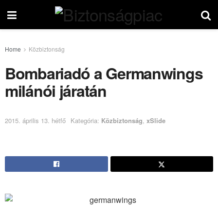
Home
Közbiztonság
Bombariadó a Germanwings
milánói járatán
2015. április 13. hétfő
Kategória:
Közbiztonság
,
xSlide