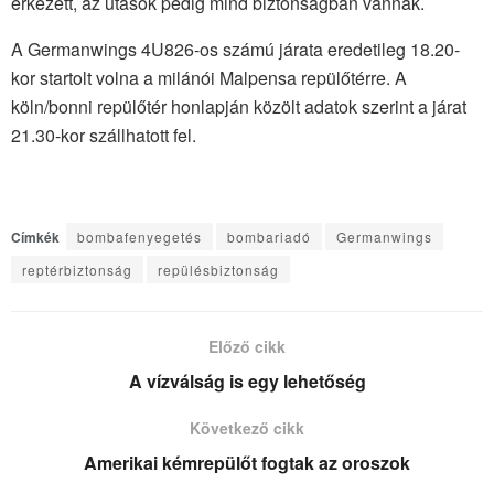
érkezett, az utasok pedig mind biztonságban vannak.
A Germanwings 4U826-os számú járata eredetileg 18.20-
kor startolt volna a milánói Malpensa repülőtérre. A
köln/bonni repülőtér honlapján közölt adatok szerint a járat
21.30-kor szállhatott fel.
Címkék
bombafenyegetés
bombariadó
Germanwings
reptérbiztonság
repülésbiztonság
Előző cikk
A vízválság is egy lehetőség
Következő cikk
Amerikai kémrepülőt fogtak az oroszok