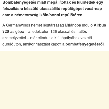
Bombafenyegetés miatt megállítottak és kiürítettek egy
felszállásra készülő utasszállító repülőgépet vasárnap
este a németországi köln/bonni repülőtéren.
A Germanwings német légitársaság Milánóba induló
Airbus
320
-as gépe – a fedélzeten 126 utassal és hatfős
személyzettel – már elindult a kifutópályához vezető
gurulóúton, amikor riasztást kapott a
bombafenyegetésről
.