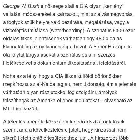
George W. Bush
elnöksége alatt a CIA olyan „kemény”
vallatási módszereket alkalmazott, mint az alvásmegvonás,
a foglyok szűk helyre való bezárása, megalázása, vagy a
vízbefojtás imitálása (waterboarding). A szenátus 6300 ezer
oldalas titkos jelentésének várhatóan egy 480 oldalas
kivonatát fogják nyilvánosságra hozni. A Fehér Ház április
óta folytat tárgyalásokat a szenátus és a hírszerzés
illetékeseivel a dokumentum titkosításának feloldásáról.
Noha az a tény, hogy a CIA titkos külföldi börtönökben
megkínozta az al-Kaida tagjait, nem újdonság, ám a jelentés
várhatóan olyan részletekkel fog szolgálni, amelyek
felszíthatják az Amerika-ellenes indulatokat – olvasható az
MTI hírei között.
A jelentés a régóta közszájon terjedő kiszivárogtatások
szerint arra a következtetésre jutott, hogy kínzással nem
sikerült életmentő értesülésekhez jutni. A hírszerzés több