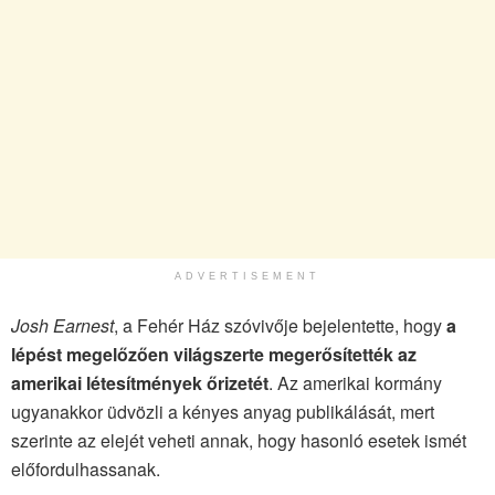
ADVERTISEMENT
Josh Earnest
, a Fehér Ház szóvivője bejelentette, hogy
a
lépést megelőzően világszerte megerősítették az
amerikai létesítmények őrizetét
. Az amerikai kormány
ugyanakkor üdvözli a kényes anyag publikálását, mert
szerinte az elejét veheti annak, hogy hasonló esetek ismét
előfordulhassanak.