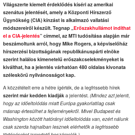
Világszerte kiemelt érdeklődés kíséri az amerikai
szenátus jelentését, amely a Központi Hírszerző
Ügynökség (CIA) kínzást is alkalmazó vallatási
módszereiről készült. Tegnap „
Erőszakhullámot indíthat
el a CIA-jelentés
” címmel, az MTI tudósítása alapján már
beszámoltunk arról, hogy Mike Rogers, a képviselőház
hírszerzési bizottságának republikánuspárti elnöke
szerint halálos kimenetelű erőszakcselekményeket is
kiválthat, ha a jelentés várhatóan 480 oldalas kivonata
széleskörű nyilvánosságot kap.
A közzétételt erre a hétre ígérték, de a legfrissebb hírek
szerint már kedden kiadják
a jelentést.
(Mindez azt jelenti,
hogy az időeltolódás miatt Európa gyakorlatilag csak
másnap értesülhet a fejleményekről. Mivel Budapest és
Washington között hatórányi időeltolódás van, ezért nálunk
csak szerda hajnalban lesznek elérhetők a legfrissebb
történéseket ismertető beszámolók.)