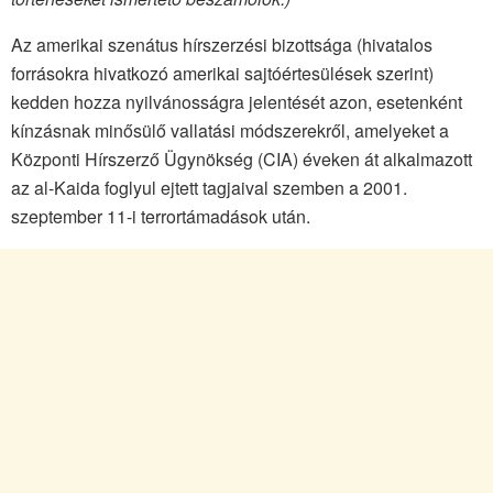
Az amerikai szenátus hírszerzési bizottsága (hivatalos
forrásokra hivatkozó amerikai sajtóértesülések szerint)
kedden hozza nyilvánosságra jelentését azon, esetenként
kínzásnak minősülő vallatási módszerekről, amelyeket a
Központi Hírszerző Ügynökség (CIA) éveken át alkalmazott
az al-Kaida foglyul ejtett tagjaival szemben a 2001.
szeptember 11-i terrortámadások után.