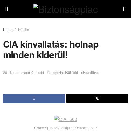
Home
Külföld
CIA kínvallatás: holnap
minden kiderül!
2014. december 9. kedd
Kategória:
Külföld
,
xHeadline
Szőnyeg szélére állítják az elkövetőket?