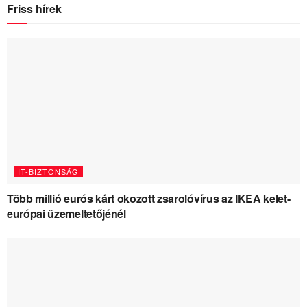
Friss hírek
IT-BIZTONSÁG
Több millió eurós kárt okozott zsarolóvírus az IKEA kelet-
európai üzemeltetőjénél