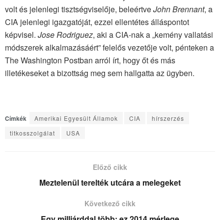
volt és jelenlegi tisztségviselője, beleértve
John Brennant
, a
CIA jelenlegi igazgatóját, ezzel ellentétes álláspontot
képvisel.
Jose Rodriguez
, aki a CIA-nak a „kemény vallatási
módszerek alkalmazásáért” felelős vezetője volt, pénteken a
The Washington Postban arról írt, hogy őt és más
illetékeseket a bizottság meg sem hallgatta az ügyben.
Címkék
Amerikai Egyesült Államok
CIA
hírszerzés
titkosszolgálat
USA
Előző cikk
Meztelenül terelték utcára a melegeket
Következő cikk
Egy milliárddal több: ez 2014 mérlege