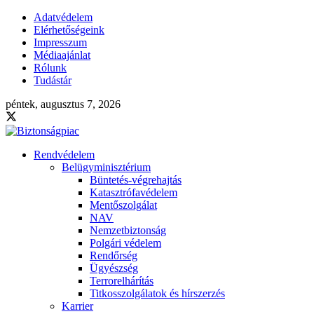
Adatvédelem
Elérhetőségeink
Impresszum
Médiaajánlat
Rólunk
Tudástár
péntek, augusztus 7, 2026
Rendvédelem
Belügyminisztérium
Büntetés-végrehajtás
Katasztrófavédelem
Mentőszolgálat
NAV
Nemzetbiztonság
Polgári védelem
Rendőrség
Ügyészség
Terrorelhárítás
Titkosszolgálatok és hírszerzés
Karrier