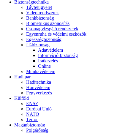
Biztonságtechnika
Távfelügyelet
Video rendszerek
Bankbiztonság
Biometrikus azonosítás
Csomagvizsgáló rendszerek
Egyenruha és védelmi eszközök
Egészségbiztonság
IT-biztonság
Adatvédelem
Információ-biztonság
Iratkezelés
Online
Munkavédelem
Hadiipar
Haditechnika
Honvédelem
Fegyverkezés
Külföld
ENSZ
Európai Unió
NATO
Terror
Magánbiztonság
Polgárőrség