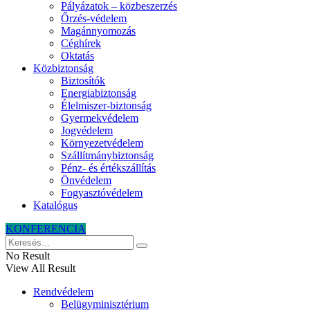
Pályázatok – közbeszerzés
Őrzés-védelem
Magánnyomozás
Céghírek
Oktatás
Közbiztonság
Biztosítók
Energiabiztonság
Élelmiszer-biztonság
Gyermekvédelem
Jogvédelem
Környezetvédelem
Szállítmánybiztonság
Pénz- és értékszállítás
Önvédelem
Fogyasztóvédelem
Katalógus
KONFERENCIA
No Result
View All Result
Rendvédelem
Belügyminisztérium