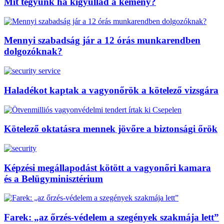
Mit tegyünk ha kigyullad a kémény?
Mennyi szabadság jár a 12 órás munkarendben
dolgozóknak?
Haladékot kaptak a vagyonőrök a kötelező vizsgára
Kötelező oktatásra mennek jövőre a biztonsági őrök
Képzési megállapodást kötött a vagyonőri kamara
és a Belügyminisztérium
Farek: „az őrzés-védelem a szegények szakmája lett”