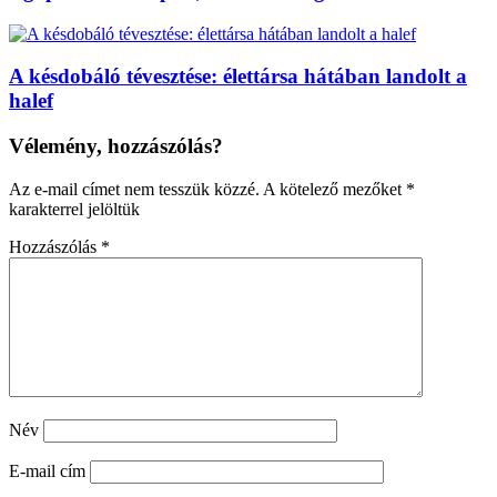
A késdobáló tévesztése: élettársa hátában landolt a
halef
Vélemény, hozzászólás?
Az e-mail címet nem tesszük közzé.
A kötelező mezőket
*
karakterrel jelöltük
Hozzászólás
*
Név
E-mail cím