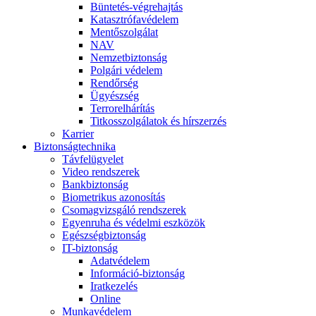
Büntetés-végrehajtás
Katasztrófavédelem
Mentőszolgálat
NAV
Nemzetbiztonság
Polgári védelem
Rendőrség
Ügyészség
Terrorelhárítás
Titkosszolgálatok és hírszerzés
Karrier
Biztonságtechnika
Távfelügyelet
Video rendszerek
Bankbiztonság
Biometrikus azonosítás
Csomagvizsgáló rendszerek
Egyenruha és védelmi eszközök
Egészségbiztonság
IT-biztonság
Adatvédelem
Információ-biztonság
Iratkezelés
Online
Munkavédelem