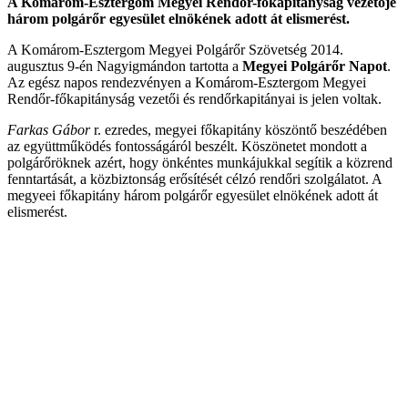
A Komárom-Esztergom Megyei Rendőr-főkapitányság vezetője
három polgárőr egyesület elnökének adott át elismerést.
A Komárom-Esztergom Megyei Polgárőr Szövetség 2014.
augusztus 9-én Nagyigmándon tartotta a
Megyei Polgárőr Napot
.
Az egész napos rendezvényen a Komárom-Esztergom Megyei
Rendőr-főkapitányság vezetői és rendőrkapitányai is jelen voltak.
Farkas Gábor
r. ezredes, megyei főkapitány köszöntő beszédében
az együttműködés fontosságáról beszélt. Köszönetet mondott a
polgárőröknek azért, hogy önkéntes munkájukkal segítik a közrend
fenntartását, a közbiztonság erősítését célzó rendőri szolgálatot. A
megyeei főkapitány három polgárőr egyesület elnökének adott át
elismerést.