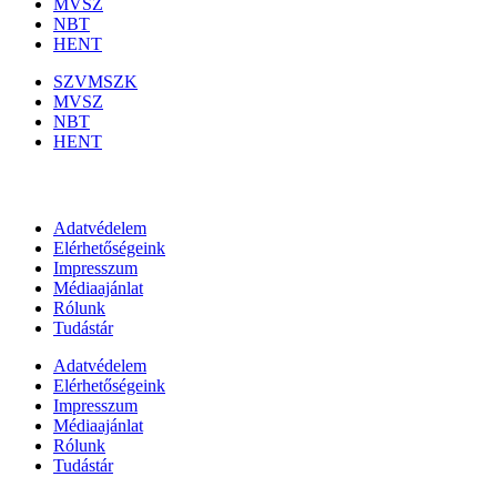
MVSZ
NBT
HENT
SZVMSZK
MVSZ
NBT
HENT
Információk
Adatvédelem
Elérhetőségeink
Impresszum
Médiaajánlat
Rólunk
Tudástár
Adatvédelem
Elérhetőségeink
Impresszum
Médiaajánlat
Rólunk
Tudástár