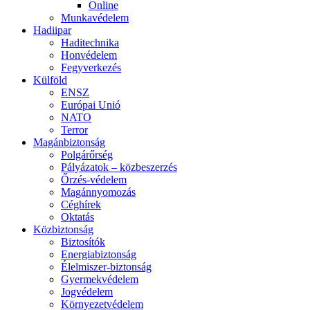
Online
Munkavédelem
Hadiipar
Haditechnika
Honvédelem
Fegyverkezés
Külföld
ENSZ
Európai Unió
NATO
Terror
Magánbiztonság
Polgárőrség
Pályázatok – közbeszerzés
Őrzés-védelem
Magánnyomozás
Céghírek
Oktatás
Közbiztonság
Biztosítók
Energiabiztonság
Élelmiszer-biztonság
Gyermekvédelem
Jogvédelem
Környezetvédelem