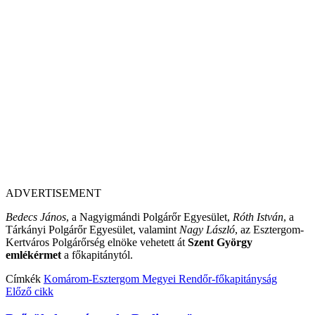
ADVERTISEMENT
Bedecs János
, a Nagyigmándi Polgárőr Egyesület,
Róth István
, a
Tárkányi Polgárőr Egyesület, valamint
Nagy László
, az Esztergom-
Kertváros Polgárőrség elnöke vehetett át
Szent György
emlékérmet
a főkapitánytól.
Címkék
Komárom-Esztergom Megyei Rendőr-főkapitányság
Előző cikk