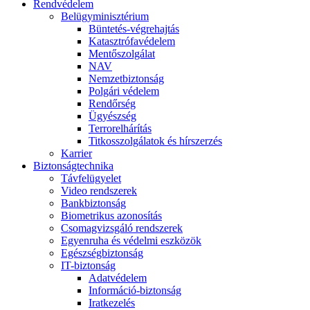
Rendvédelem
Belügyminisztérium
Büntetés-végrehajtás
Katasztrófavédelem
Mentőszolgálat
NAV
Nemzetbiztonság
Polgári védelem
Rendőrség
Ügyészség
Terrorelhárítás
Titkosszolgálatok és hírszerzés
Karrier
Biztonságtechnika
Távfelügyelet
Video rendszerek
Bankbiztonság
Biometrikus azonosítás
Csomagvizsgáló rendszerek
Egyenruha és védelmi eszközök
Egészségbiztonság
IT-biztonság
Adatvédelem
Információ-biztonság
Iratkezelés