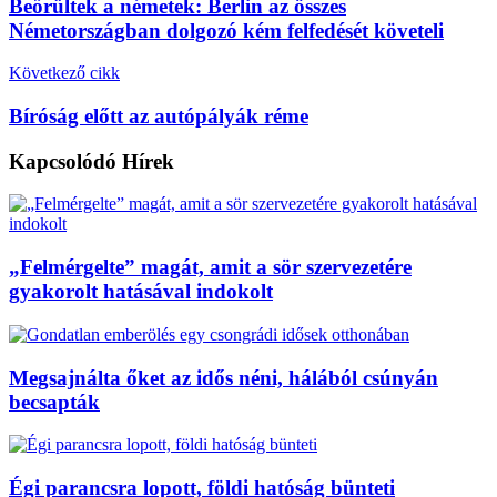
Beőrültek a németek: Berlin az összes
Németországban dolgozó kém felfedését követeli
Következő cikk
Bíróság előtt az autópályák réme
Kapcsolódó
Hírek
„Felmérgelte” magát, amit a sör szervezetére
gyakorolt hatásával indokolt
Megsajnálta őket az idős néni, hálából csúnyán
becsapták
Égi parancsra lopott, földi hatóság bünteti