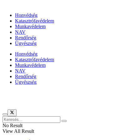
Állami szervezetek
Honvédség
Katasztrófavédelem
Munkavédelem
NAV
Rendőrség
Ügyészség
Honvédség
Katasztrófavédelem
Munkavédelem
NAV
Rendőrség
Ügyészség
Híreinket szemlézi
No Result
View All Result