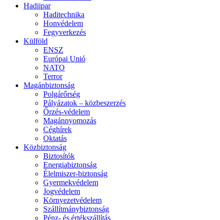
Hadiipar
Haditechnika
Honvédelem
Fegyverkezés
Külföld
ENSZ
Európai Unió
NATO
Terror
Magánbiztonság
Polgárőrség
Pályázatok – közbeszerzés
Őrzés-védelem
Magánnyomozás
Céghírek
Oktatás
Közbiztonság
Biztosítók
Energiabiztonság
Élelmiszer-biztonság
Gyermekvédelem
Jogvédelem
Környezetvédelem
Szállítmánybiztonság
Pénz- és értékszállítás