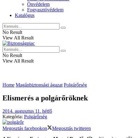
Önvédelem
Fogyasztóvédelem
Katalógus
No Result
View All Result
No Result
View All Result
Home
Magánbiztonsági ágazat
Polgárőrség
Elismerés a polgárőröknek
2014. augusztus 11. hétfő
Kategória:
Polgárőrség
Megosztás facebookon
Megosztás twitteren