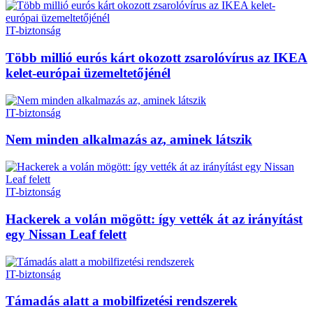
IT-biztonság
Több millió eurós kárt okozott zsarolóvírus az IKEA
kelet-európai üzemeltetőjénél
IT-biztonság
Nem minden alkalmazás az, aminek látszik
IT-biztonság
Hackerek a volán mögött: így vették át az irányítást
egy Nissan Leaf felett
IT-biztonság
Támadás alatt a mobilfizetési rendszerek