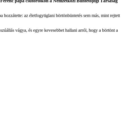
zta Ferenc pápa csütörtökön a Nemzetközi Büntetőjogi Társaság
pa hozzátette: az életfogytiglani börtönbüntetés sem más, mint rejtett
úállás vágya, és egyre kevesebbet hallani arról, hogy a börtönt a