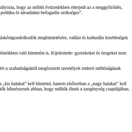
súlyozta, hogy az utóbbi évtizedekben elterjedt az a meggyőződés,
politika és társadalmi befogadás szükséges”.
 máskéntgondolkodók megbüntetésére, vallási és kulturális kisebbségek
tönökben való büntetést is. Kijelentette: gyerekeket és öregeket nem
sáért a szabadságuktól megfosztott személyek emberi méltóságának
„kis halakat” kell büntetni, hanem elsősorban a „nagy halakat” kell
etők bűnrészesek abban, hogy milliók élnek a szegénység csapdájában.