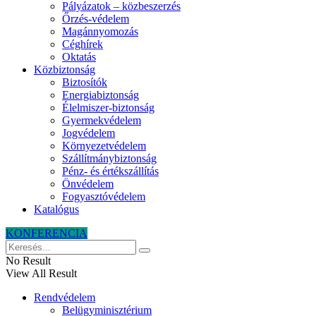
Pályázatok – közbeszerzés
Őrzés-védelem
Magánnyomozás
Céghírek
Oktatás
Közbiztonság
Biztosítók
Energiabiztonság
Élelmiszer-biztonság
Gyermekvédelem
Jogvédelem
Környezetvédelem
Szállítmánybiztonság
Pénz- és értékszállítás
Önvédelem
Fogyasztóvédelem
Katalógus
KONFERENCIA
No Result
View All Result
Rendvédelem
Belügyminisztérium