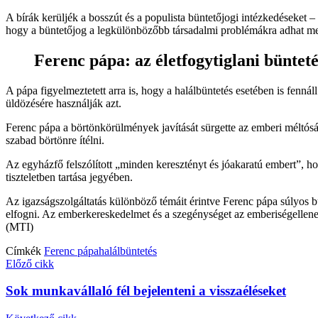
A bírák kerüljék a bosszút és a populista büntetőjogi intézkedéseket
hogy a büntetőjog a legkülönbözőbb társadalmi problémákra adhat meg
Ferenc pápa: az életfogytiglani büntetés
A pápa figyelmeztetett arra is, hogy a halálbüntetés esetében is fenn
üldözésére használják azt.
Ferenc pápa a börtönkörülmények javítását sürgette az emberi méltóság
szabad börtönre ítélni.
Az egyházfő felszólított „minden keresztényt és jóakaratú embert”, h
tiszteletben tartása jegyében.
Az igazságszolgáltatás különböző témáit érintve Ferenc pápa súlyos 
elfogni. Az emberkereskedelmet és a szegénységet az emberiségellene
(MTI)
Címkék
Ferenc pápa
halálbüntetés
Előző cikk
Sok munkavállaló fél bejelenteni a visszaéléseket