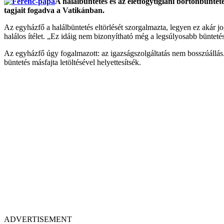
A halálbüntetés és az életfogytiglani börtönbünt
tagjait fogadva a Vatikánban.
Az egyházfő a halálbüntetés eltörlését szorgalmazta, legyen ez akár jog
halálos ítélet. „Ez idáig nem bizonyítható még a legsúlyosabb büntetés
Az egyházfő úgy fogalmazott: az igazságszolgáltatás nem bosszúállás.
büntetés másfajta letöltésével helyettesítsék.
ADVERTISEMENT