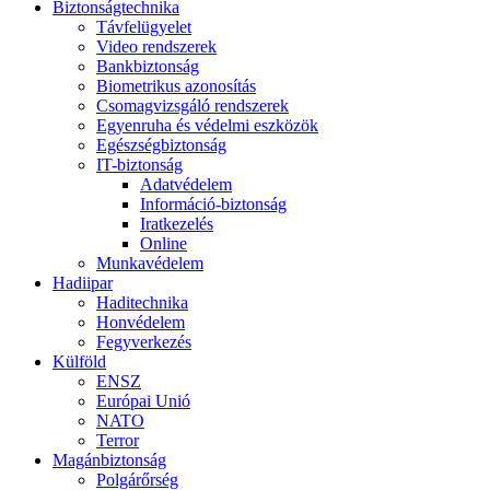
Biztonságtechnika
Távfelügyelet
Video rendszerek
Bankbiztonság
Biometrikus azonosítás
Csomagvizsgáló rendszerek
Egyenruha és védelmi eszközök
Egészségbiztonság
IT-biztonság
Adatvédelem
Információ-biztonság
Iratkezelés
Online
Munkavédelem
Hadiipar
Haditechnika
Honvédelem
Fegyverkezés
Külföld
ENSZ
Európai Unió
NATO
Terror
Magánbiztonság
Polgárőrség