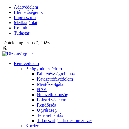
Adatvédelem
Elérhetőségeink
Impresszum
Médiaajánlat
Rólunk
Tudástár
péntek, augusztus 7, 2026
Rendvédelem
Belügyminisztérium
Büntetés-végrehajtás
Katasztrófavédelem
Mentőszolgálat
NAV
Nemzetbiztonság
Polgári védelem
Rendőrség
Ügyészség
Terrorelhárítás
Titkosszolgálatok és hírszerzés
Karrier