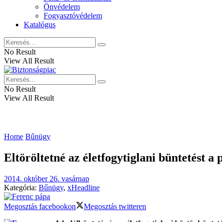
Önvédelem
Fogyasztóvédelem
Katalógus
No Result
View All Result
No Result
View All Result
Home
Bűnügy
Eltöröltetné az életfogytiglani büntetést a 
2014. október 26. vasárnap
Kategória:
Bűnügy
,
xHeadline
Megosztás facebookon
Megosztás twitteren