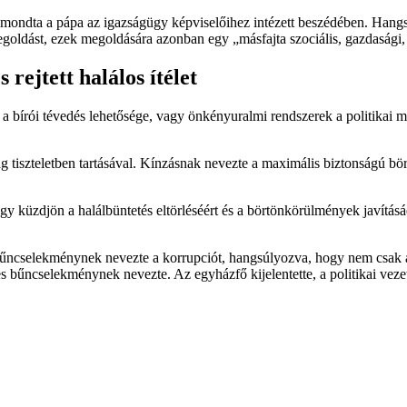
 – mondta a pápa az igazságügy képviselőihez intézett beszédében. Hang
oldást, ezek megoldására azonban egy „másfajta szociális, gazdasági, 
 rejtett halálos ítélet
áll a bírói tévedés lehetősége, vagy önkényuralmi rendszerek a politikai
 tiszteletben tartásával. Kínzásnak nevezte a maximális biztonságú bör
ogy küzdjön a halálbüntetés eltörléséért és a börtönkörülmények javítá
bűncselekménynek nevezte a korrupciót, hangsúlyozva, hogy nem csak a 
s bűncselekménynek nevezte. Az egyházfő kijelentette, a politikai vez