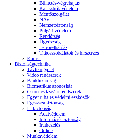
Büntetés-végrehajtás
Katasztrófavédelem
Mentőszolgálat
NAV
Nemzetbiztonság
Polgári védelem
Rendőrség
Ügyészség
Terrorelhárítás
Titkosszolgálatok és hírszerzés
Karrier
Biztonságtechnika
Távfelügyelet
Video rendszerek
Bankbiztonság
Biometrikus azonosítás
Csomagvizsgáló rendszerek
Egyenruha és védelmi eszközök
Egészségbiztonság
IT-biztonság
Adatvédelem
Információ-biztonság
Iratkezelés
Online
Munkavédelem