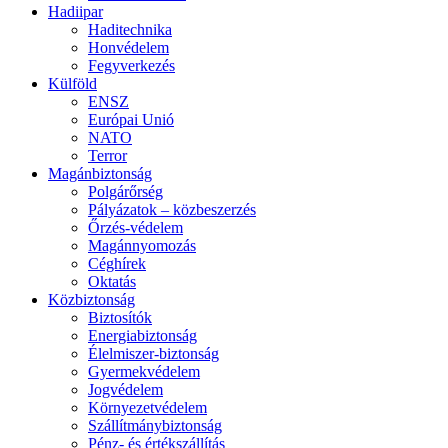
Hadiipar
Haditechnika
Honvédelem
Fegyverkezés
Külföld
ENSZ
Európai Unió
NATO
Terror
Magánbiztonság
Polgárőrség
Pályázatok – közbeszerzés
Őrzés-védelem
Magánnyomozás
Céghírek
Oktatás
Közbiztonság
Biztosítók
Energiabiztonság
Élelmiszer-biztonság
Gyermekvédelem
Jogvédelem
Környezetvédelem
Szállítmánybiztonság
Pénz- és értékszállítás