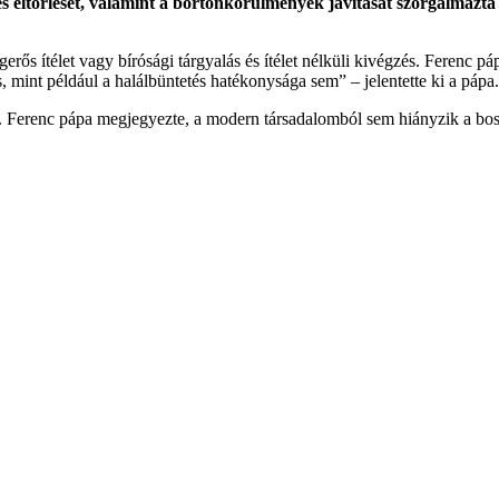
etés eltörlését, valamint a börtönkörülmények javítását szorgalma
erős ítélet vagy bírósági tárgyalás és ítélet nélküli kivégzés. Ferenc pá
, mint például a halálbüntetés hatékonysága sem” – jelentette ki a pápa.
 Ferenc pápa megjegyezte, a modern társadalomból sem hiányzik a bossz