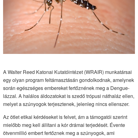
A Walter Reed Katonai Kutatóintézet (WRAIR) munkatársai
egy olyan program feltámasztásán gondolkodnak, amelynek
során egészséges embereket fertőznének meg a Dengue-
lázzal. A halálos áldozatokat is szedő trópusi náthaláz ellen,
melyet a szúnyogok terjesztenek, jelenleg nincs ellenszer.
Az ötlet etikai kérdéseket is felvet, ám a támogatói szerint
mielőbb meg kell állítani a kór drámai terjedését. Évente
ötvenmillió embert fertőznek meg a szúnyogok, ami