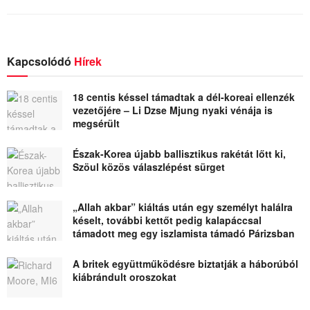
Kapcsolódó
Hírek
18 centis késsel támadtak a dél-koreai ellenzék
vezetőjére – Li Dzse Mjung nyaki vénája is
megsérült
Észak-Korea újabb ballisztikus rakétát lőtt ki,
Szöul közös válaszlépést sürget
„Allah akbar” kiáltás után egy személyt halálra
késelt, további kettőt pedig kalapáccsal
támadott meg egy iszlamista támadó Párizsban
A britek együttműködésre biztatják a háborúból
kiábrándult oroszokat