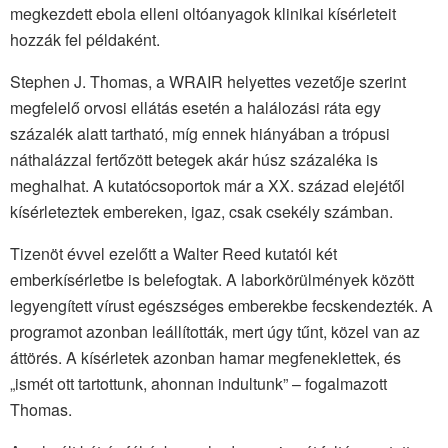
megkezdett ebola elleni oltóanyagok klinikai kísérleteit
hozzák fel példaként.
Stephen J. Thomas, a WRAIR helyettes vezetője szerint
megfelelő orvosi ellátás esetén a halálozási ráta egy
százalék alatt tartható, míg ennek hiányában a trópusi
náthalázzal fertőzött betegek akár húsz százaléka is
meghalhat. A kutatócsoportok már a XX. század elejétől
kísérleteztek embereken, igaz, csak csekély számban.
Tizenöt évvel ezelőtt a Walter Reed kutatói két
emberkísérletbe is belefogtak. A laborkörülmények között
legyengített vírust egészséges emberekbe fecskendezték. A
programot azonban leállították, mert úgy tűnt, közel van az
áttörés. A kísérletek azonban hamar megfeneklettek, és
„ismét ott tartottunk, ahonnan indultunk” – fogalmazott
Thomas.