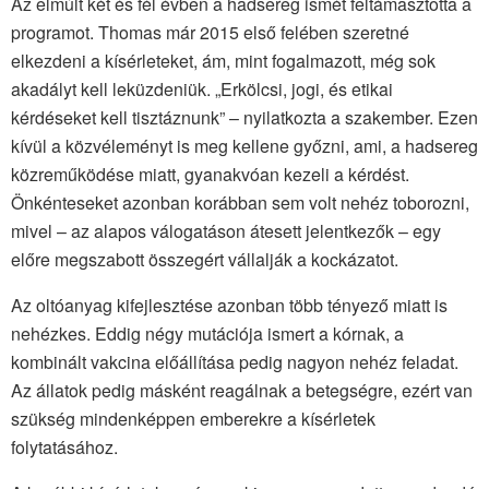
Az elmúlt két és fél évben a hadsereg ismét feltámasztotta a
programot. Thomas már 2015 első felében szeretné
elkezdeni a kísérleteket, ám, mint fogalmazott, még sok
akadályt kell leküzdeniük. „Erkölcsi, jogi, és etikai
kérdéseket kell tisztáznunk” – nyilatkozta a szakember. Ezen
kívül a közvéleményt is meg kellene győzni, ami, a hadsereg
közreműködése miatt, gyanakvóan kezeli a kérdést.
Önkénteseket azonban korábban sem volt nehéz toborozni,
mivel – az alapos válogatáson átesett jelentkezők – egy
előre megszabott összegért vállalják a kockázatot.
Az oltóanyag kifejlesztése azonban több tényező miatt is
nehézkes. Eddig négy mutációja ismert a kórnak, a
kombinált vakcina előállítása pedig nagyon nehéz feladat.
Az állatok pedig másként reagálnak a betegségre, ezért van
szükség mindenképpen emberekre a kísérletek
folytatásához.