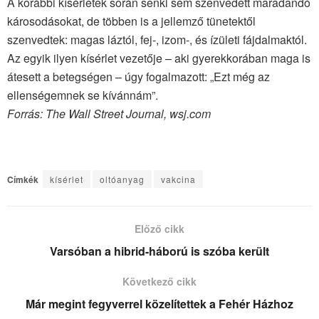
A korábbi kísérletek során senki sem szenvedett maradandó
károsodásokat, de többen is a jellemző tünetektől
szenvedtek: magas láztól, fej-, izom-, és ízületi fájdalmaktól.
Az egyik ilyen kísérlet vezetője – aki gyerekkorában maga is
átesett a betegségen – úgy fogalmazott: „Ezt még az
ellenségemnek se kívánnám”.
Forrás: The Wall Street Journal, wsj.com
Címkék
kísérlet
oltóanyag
vakcina
Előző cikk
Varsóban a hibrid-háború is szóba került
Következő cikk
Már megint fegyverrel közelítettek a Fehér Házhoz