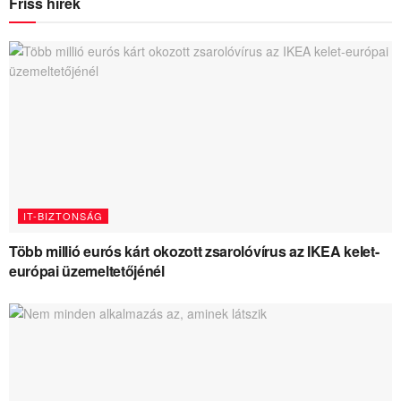
Friss hírek
IT-BIZTONSÁG
Több millió eurós kárt okozott zsarolóvírus az IKEA kelet-
európai üzemeltetőjénél