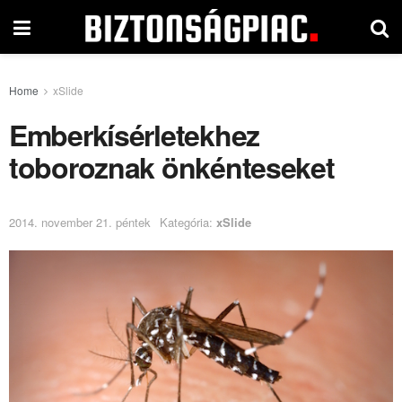
Home
xSlide
Emberkísérletekhez
toboroznak önkénteseket
2014. november 21. péntek
Kategória:
xSlide