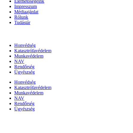
Elérhetőségeink
Impresszum
Médiaajánlat
Rólunk
Tudástár
Állami szervezetek
Honvédség
Katasztrófavédelem
Munkavédelem
NAV
Rendőrség
Ügyészség
Honvédség
Katasztrófavédelem
Munkavédelem
NAV
Rendőrség
Ügyészség
Híreinket szemlézi