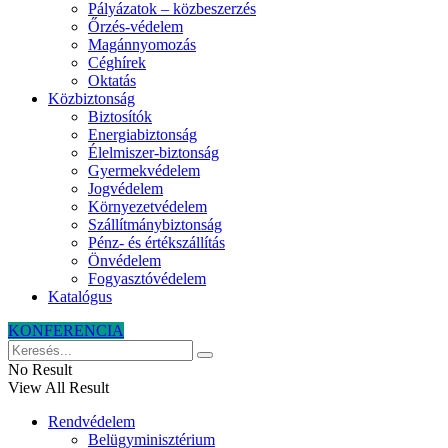
Pályázatok – közbeszerzés
Őrzés-védelem
Magánnyomozás
Céghírek
Oktatás
Közbiztonság
Biztosítók
Energiabiztonság
Élelmiszer-biztonság
Gyermekvédelem
Jogvédelem
Környezetvédelem
Szállítmánybiztonság
Pénz- és értékszállítás
Önvédelem
Fogyasztóvédelem
Katalógus
KONFERENCIA
No Result
View All Result
Rendvédelem
Belügyminisztérium