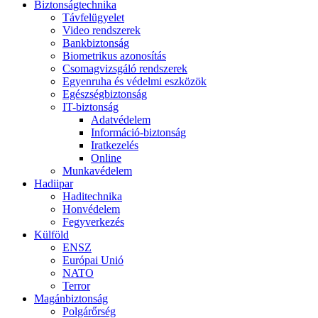
Biztonságtechnika
Távfelügyelet
Video rendszerek
Bankbiztonság
Biometrikus azonosítás
Csomagvizsgáló rendszerek
Egyenruha és védelmi eszközök
Egészségbiztonság
IT-biztonság
Adatvédelem
Információ-biztonság
Iratkezelés
Online
Munkavédelem
Hadiipar
Haditechnika
Honvédelem
Fegyverkezés
Külföld
ENSZ
Európai Unió
NATO
Terror
Magánbiztonság
Polgárőrség