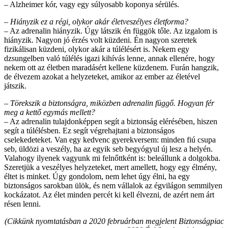
– Alzheimer kór, vagy egy súlyosabb koponya sérülés.
– Hiányzik ez a régi, olykor akár életveszélyes életforma?
– Az adrenalin hiányzik. Úgy látszik én függök tőle. Az izgalom is
hiányzik. Nagyon jó érzés volt küzdeni. Én nagyon szeretek
fizikálisan küzdeni, olykor akár a túlélésért is. Nekem egy
dzsungelben való túlélés igazi kihívás lenne, annak ellenére, hogy
nekem ott az életben maradásért kellene küzdenem. Furán hangzik,
de élvezem azokat a helyzeteket, amikor az ember az életével
játszik.
– Törekszik a biztonságra, miközben adrenalin függő. Hogyan fér
meg a kettő egymás mellett?
– Az adrenalin tulajdonképpen segít a biztonság elérésében, hiszen
segít a túlélésben. Ez segít végrehajtani a biztonságos
cselekedeteket. Van egy kedvenc gyerekversem: minden fiú csupa
seb, üldözi a veszély, ha az egyik seb begyógyul új lesz a helyén.
Valahogy ilyenek vagyunk mi felnőttként is: beleállunk a dolgokba.
Szeretjük a veszélyes helyzeteket, mert amellett, hogy egy élmény,
éltet is minket. Úgy gondolom, nem lehet úgy élni, ha egy
biztonságos sarokban ülök, és nem vállalok az égvilágon semmilyen
kockázatot. Az élet minden percét ki kell élvezni, de azért nem árt
résen lenni.
(Cikkünk nyomtatásban a 2020 februárban megjelent Biztonságpiac