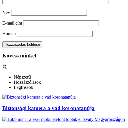
Név
E-mail cím
Honlap
Kövess minket
Népszerű
Hozzászólások
Legfrisebb
Biztonsági kamera a vád koronatanúja