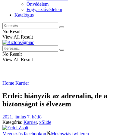
Önvédelem
Fogyasztóvédelem
Katalógus
No Result
View All Result
No Result
View All Result
Home
Karrier
Erdei: hiányzik az adrenalin, de a
biztonságot is élvezem
2021. június 7. hétfő
Kategória:
Karrier
,
xSlide
Megosztás facebookon
Megosztás twitteren