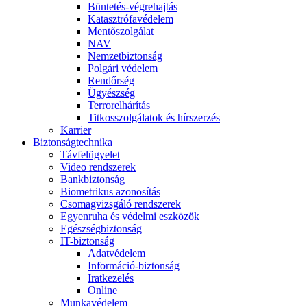
Büntetés-végrehajtás
Katasztrófavédelem
Mentőszolgálat
NAV
Nemzetbiztonság
Polgári védelem
Rendőrség
Ügyészség
Terrorelhárítás
Titkosszolgálatok és hírszerzés
Karrier
Biztonságtechnika
Távfelügyelet
Video rendszerek
Bankbiztonság
Biometrikus azonosítás
Csomagvizsgáló rendszerek
Egyenruha és védelmi eszközök
Egészségbiztonság
IT-biztonság
Adatvédelem
Információ-biztonság
Iratkezelés
Online
Munkavédelem