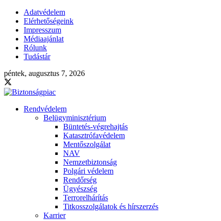
Adatvédelem
Elérhetőségeink
Impresszum
Médiaajánlat
Rólunk
Tudástár
péntek, augusztus 7, 2026
Rendvédelem
Belügyminisztérium
Büntetés-végrehajtás
Katasztrófavédelem
Mentőszolgálat
NAV
Nemzetbiztonság
Polgári védelem
Rendőrség
Ügyészség
Terrorelhárítás
Titkosszolgálatok és hírszerzés
Karrier