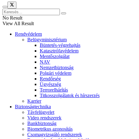
No Result
View All Result
Rendvédelem
Belügyminisztérium
Büntetés-végrehajtás
Katasztrófavédelem
Mentőszolgálat
NAV
Nemzetbiztonság
Polgári védelem
Rendőrség
Ügyészség
Terrorelhárítás
Titkosszolgálatok és hírszerzés
Karrier
Biztonságtechnika
Távfelügyelet
Video rendszerek
Bankbiztonság
Biometrikus azonosítás
Csomagvizsgáló rendszerek