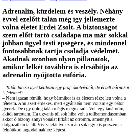
Adrenalin, küzdelem és veszély. Néhány
évvel ezelőtt talán még így jellemezte
volna életét Erdei Zsolt. A biztonságot
szem előtt tartó családapa ma már sokkal
jobban ügyel testi épségére, és mindennél
fontosabbnak tartja családja védelmét.
Akadnak azonban olyan pillanatok,
amikor lelkét továbbra is elcsábítja az
adrenalin nyújtotta eufória.
– Talán furcsa ilyet kérdezni egy profi ökölvívótól, de érzett bármikor
is félelmet?
– Nem igazán rémlik, hogy bármikor is az életem része lett volna a
félelem. Ami azért érdekes, mert egyáltalán nem voltam egy bátor
gyerek. De egy dolog talán mégis megmaradt. Volt egy tanárnőm,
akitől tartottam. Ha ugyanis túl sok hiba volt a tollbamondásomban,
akkor ő bizony annyi vonalat firkált az orromra, amennyit a
dolgozatban talált. Visszatekintve ez már csak egy kis porszem a
felnőttkori aggodalmakhoz képest.