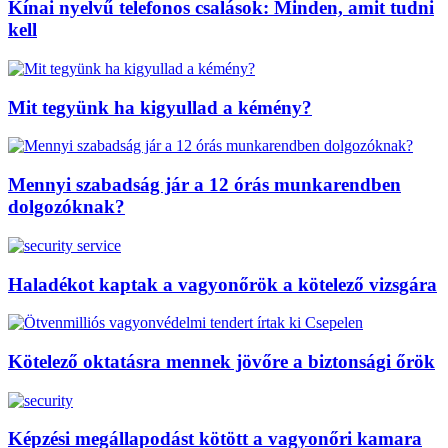
Kínai nyelvű telefonos csalások: Minden, amit tudni
kell
Mit tegyünk ha kigyullad a kémény?
Mennyi szabadság jár a 12 órás munkarendben
dolgozóknak?
Haladékot kaptak a vagyonőrök a kötelező vizsgára
Kötelező oktatásra mennek jövőre a biztonsági őrök
Képzési megállapodást kötött a vagyonőri kamara