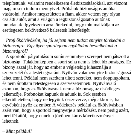
telepítettünk, valamint rendelkezem életbiztosításokkal, azt viszont
magam sem tudom mennyivel. Próbálok biztonságos autókat
vásárolni. Amikor megszületett a fiam, akkor vettem egy olyan
családi autót, amit a világon a legbiztonságosabb autónak
mondanak. Igyekszem arra törekedni, hogy minimalizáljam az
esetlegesen bekövetkező balesetek lehetőségét.
– Profi ökölvívóként, ha jól sejtem nem tudott ennyire törekedni a
biztonságra. Egy ilyen sportágban egyáltalán beszélhetünk a
biztonságról?
– A sportolói pályafutásom során semmilyen szerepet nem játszott a
biztonság. Tulajdonképpen a sport soha nem is lehet biztonságos. Ez
bizony azzal jár, hogy az ember a végletekig kihasználja a
szervezetét és a testét egyaránt. Nyilván valamennyire biztonságossá
lehet tenni. Például nem szedtem tiltott szereket, nem doppingoltam,
és nem ártottam feleslegesen a szervezetemnek. Nyilvánvaló
azonban, hogy az ökölvívásnak nem a biztonság az elsődleges
jellemzője. Pofonokat kapunk és adunk is. Sok esetben
elkerülhetetlen, hogy ne legyünk összeverve, még akkor is, ha
egyébként győz az ember. A védekezés például az ökölvívásban
azért van, hogy a sportoló megnyerje a mérkőzést, nem pedig azért,
mert fél attól, hogy ennek a jövőben káros következményei
lehetnek.
– Mint például?