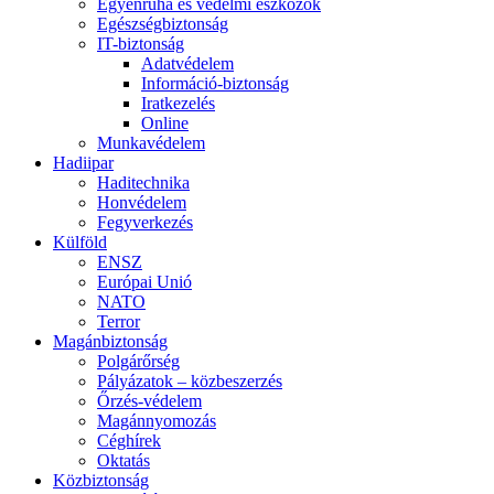
Egyenruha és védelmi eszközök
Egészségbiztonság
IT-biztonság
Adatvédelem
Információ-biztonság
Iratkezelés
Online
Munkavédelem
Hadiipar
Haditechnika
Honvédelem
Fegyverkezés
Külföld
ENSZ
Európai Unió
NATO
Terror
Magánbiztonság
Polgárőrség
Pályázatok – közbeszerzés
Őrzés-védelem
Magánnyomozás
Céghírek
Oktatás
Közbiztonság