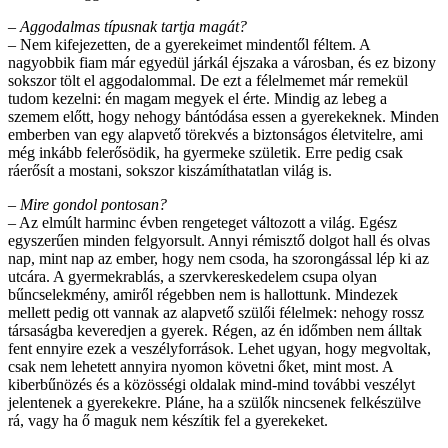
– Aggodalmas típusnak tartja magát?
– Nem kifejezetten, de a gyerekeimet mindentől féltem. A
nagyobbik fiam már egyedül járkál éjszaka a városban, és ez bizony
sokszor tölt el aggodalommal. De ezt a félelmemet már remekül
tudom kezelni: én magam megyek el érte. Mindig az lebeg a
szemem előtt, hogy nehogy bántódása essen a gyerekeknek. Minden
emberben van egy alapvető törekvés a biztonságos életvitelre, ami
még inkább felerősödik, ha gyermeke születik. Erre pedig csak
ráerősít a mostani, sokszor kiszámíthatatlan világ is.
– Mire gondol pontosan?
– Az elmúlt harminc évben rengeteget változott a világ. Egész
egyszerűen minden felgyorsult. Annyi rémisztő dolgot hall és olvas
nap, mint nap az ember, hogy nem csoda, ha szorongással lép ki az
utcára. A gyermekrablás, a szervkereskedelem csupa olyan
bűncselekmény, amiről régebben nem is hallottunk. Mindezek
mellett pedig ott vannak az alapvető szülői félelmek: nehogy rossz
társaságba keveredjen a gyerek. Régen, az én időmben nem álltak
fent ennyire ezek a veszélyforrások. Lehet ugyan, hogy megvoltak,
csak nem lehetett annyira nyomon követni őket, mint most. A
kiberbűnözés és a közösségi oldalak mind-mind további veszélyt
jelentenek a gyerekekre. Pláne, ha a szülők nincsenek felkészülve
rá, vagy ha ő maguk nem készítik fel a gyerekeket.