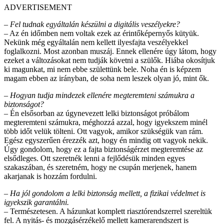
ADVERTISEMENT
– Fel tudnak egyáltalán készülni a digitális veszélyekre?
– Az én időmben nem voltak ezek az érintőképernyős kütyük.
Nekünk még egyáltalán nem kellett ilyesfajta veszélyekkel
foglalkozni. Most azonban muszáj. Ennek ellenére úgy látom, hogy
ezeket a változásokat nem tudják követni a szülők. Hiába okosítjuk
ki magunkat, mi nem ebbe születtünk bele. Noha én is képzem
magam ebben az irányban, de soha nem leszek olyan jó, mint ők.
– Hogyan tudja mindezek ellenére megteremteni számukra a
biztonságot?
– Én elsősorban az úgynevezett lelki biztonságot próbálom
megteremteni számukra, méghozzá azzal, hogy igyekszem minél
több időt velük tölteni. Ott vagyok, amikor szükségük van rám.
Egész egyszerűen érezzék azt, hogy én mindig ott vagyok nekik.
Úgy gondolom, hogy ez a fajta biztonságérzet megteremtése az
elsődleges. Ott szeretnék lenni a fejlődésük minden egyes
szakaszában, és szeretném, hogy ne csupán merjenek, hanem
akarjanak is hozzám fordulni.
– Ha jól gondolom a lelki biztonság mellett, a fizikai védelmet is
igyekszik garantálni.
– Természetesen. A házunkat komplett riasztórendszerrel szereltük
fel. A nyitás- és mozgásérzékelő mellett kamerarendszert is