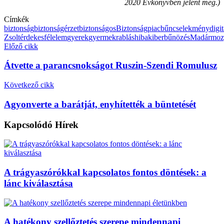
2020 Évkönyvben jelent meg.)
Címkék
biztonság
biztonságérzet
biztonságos
Biztonságpiac
bűncselekmény
digit
Zsolt
érdekes
félelem
gyerek
gyermekrablás
hiba
kiberbűnözés
Madár
moz
Előző cikk
Átvette a parancsnokságot Ruszin-Szendi Romulusz
Következő cikk
Agyonverte a barátját, enyhítették a büntetését
Kapcsolódó
Hírek
A trágyaszórókkal kapcsolatos fontos döntések: a
lánc kiválasztása
A hatékony szellőztetés szerepe mindennapi