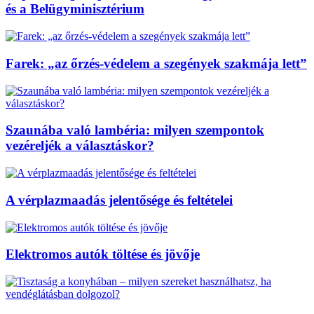
és a Belügyminisztérium
Farek: „az őrzés-védelem a szegények szakmája lett”
Szaunába való lambéria: milyen szempontok
vezéreljék a választáskor?
A vérplazmaadás jelentősége és feltételei
Elektromos autók töltése és jövője