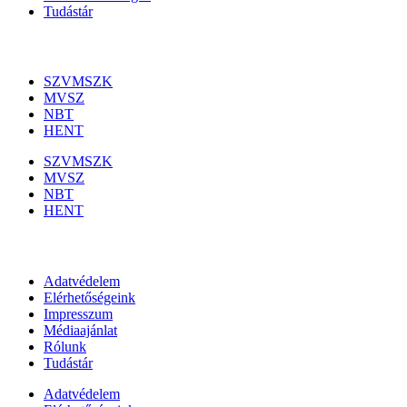
Tudástár
Szakmai szervezetek
SZVMSZK
MVSZ
NBT
HENT
SZVMSZK
MVSZ
NBT
HENT
Információk
Adatvédelem
Elérhetőségeink
Impresszum
Médiaajánlat
Rólunk
Tudástár
Adatvédelem