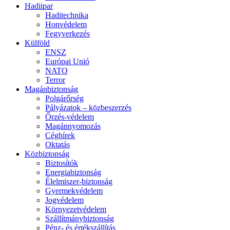
Hadiipar
Haditechnika
Honvédelem
Fegyverkezés
Külföld
ENSZ
Európai Unió
NATO
Terror
Magánbiztonság
Polgárőrség
Pályázatok – közbeszerzés
Őrzés-védelem
Magánnyomozás
Céghírek
Oktatás
Közbiztonság
Biztosítók
Energiabiztonság
Élelmiszer-biztonság
Gyermekvédelem
Jogvédelem
Környezetvédelem
Szállítmánybiztonság
Pénz- és értékszállítás