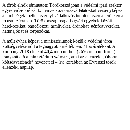
A török elnök rámutatott: Törökországban a védelmi ipari szektor
egyre erősebbé válik, nemzetközi óriásvállalatokkal versenyképes
állami cégek mellett ezernyi vállalkozás indult el ezen a területen a
magánszférában. Törökország maga is gyárt egyebek között
harckocsikat, páncélozott járműveket, drónokat, gépfegyvereket,
hadihajókat és torpedókat.
A múlt évhez képest a minisztériumok közül a védelmi tárca
költségvetése nőtt a legnagyobb mértékben, 41 százalékkal. A
kormány 2018 elejétől 40,4 milliárd lírát (2656 milliárd forint)
irányzott elő a minisztérium számára, amit az ellenzék „háborús
költségvetésnek” nevezett el – írta korábban az Evrensel török
ellenzéki napilap.