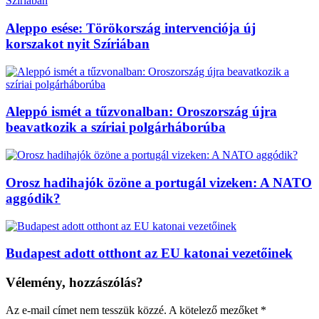
Aleppo esése: Törökország intervenciója új
korszakot nyit Szíriában
Aleppó ismét a tűzvonalban: Oroszország újra
beavatkozik a szíriai polgárháborúba
Orosz hadihajók özöne a portugál vizeken: A NATO
aggódik?
Budapest adott otthont az EU katonai vezetőinek
Vélemény, hozzászólás?
Az e-mail címet nem tesszük közzé.
A kötelező mezőket
*