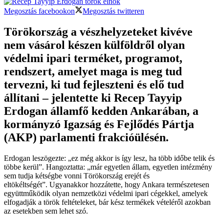
Megosztás facebookon
Megosztás twitteren
Törökország a vészhelyzeteket kivéve
nem vásárol készen külföldről olyan
védelmi ipari terméket, programot,
rendszert, amelyet maga is meg tud
tervezni, ki tud fejleszteni és elő tud
állítani – jelentette ki Recep Tayyip
Erdogan államfő kedden Ankarában, a
kormányzó Igazság és Fejlődés Pártja
(AKP) parlamenti frakcióülésén.
Erdogan leszögezte: „ez még akkor is így lesz, ha több időbe telik és
többe kerül”. Hangoztatta: „már egyetlen állam, egyetlen intézmény
sem tudja kétségbe vonni Törökország erejét és
eltökéltségét”. Ugyanakkor hozzátette, hogy Ankara természetesen
együttműködik olyan nemzetközi védelmi ipari cégekkel, amelyek
elfogadják a török feltételeket, bár kész termékek vételéről azokban
az esetekben sem lehet szó.