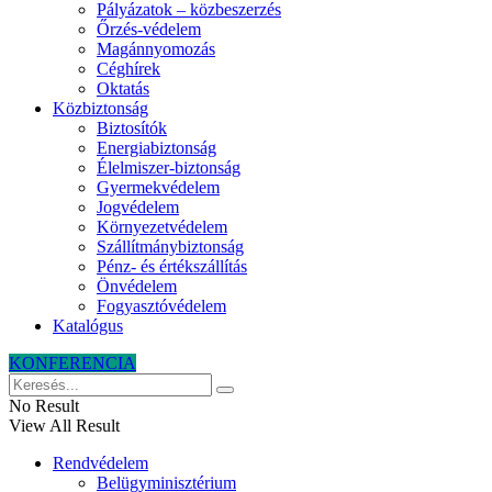
Pályázatok – közbeszerzés
Őrzés-védelem
Magánnyomozás
Céghírek
Oktatás
Közbiztonság
Biztosítók
Energiabiztonság
Élelmiszer-biztonság
Gyermekvédelem
Jogvédelem
Környezetvédelem
Szállítmánybiztonság
Pénz- és értékszállítás
Önvédelem
Fogyasztóvédelem
Katalógus
KONFERENCIA
No Result
View All Result
Rendvédelem
Belügyminisztérium