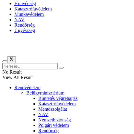
Honvédség
Katasztrófavédelem
Munkavédelem
NAV
Rendőrség
Ügyészség
Híreinket szemlézi
No Result
View All Result
Rendvédelem
Belügyminisztérium
Büntetés-végrehajtás
Katasztrófavédelem
Mentőszolgálat
NAV
Nemzetbiztonság
Polgári védelem
Rendőrség