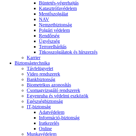
Büntetés-végrehajtás
Katasztrófavédelem
Mentőszolgálat
NAV
Nemzetbiztonság
Polgári védelem
Rendőrség
Ügyészség
Terrorelhárítás
Titkosszolgálatok és hírszerzés
Karrier
Biztonságtechnika
Távfelügyelet
Video rendszerek
Bankbiztonság
Biometrikus azonosítás
Csomagvizsgáló rendszerek
Egyenruha és védelmi eszközök
Egészségbiztonság
IT-biztonság
Adatvédelem
Információ-biztonság
Iratkezelés
Online
Munkavédelem