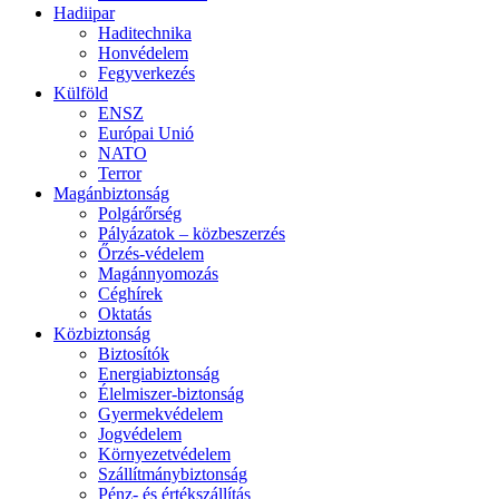
Hadiipar
Haditechnika
Honvédelem
Fegyverkezés
Külföld
ENSZ
Európai Unió
NATO
Terror
Magánbiztonság
Polgárőrség
Pályázatok – közbeszerzés
Őrzés-védelem
Magánnyomozás
Céghírek
Oktatás
Közbiztonság
Biztosítók
Energiabiztonság
Élelmiszer-biztonság
Gyermekvédelem
Jogvédelem
Környezetvédelem
Szállítmánybiztonság
Pénz- és értékszállítás