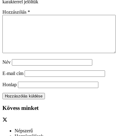
karakterrel jelöltük
Hozzászólás
*
Név
E-mail cím
Honlap
Kövess minket
Népszerű