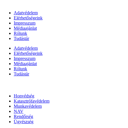
Információk
Adatvédelem
Elérhetőségeink
Impresszum
Médiaajánlat
Rólunk
Tudástár
Adatvédelem
Elérhetőségeink
Impresszum
Médiaajánlat
Rólunk
Tudástár
Állami szervezetek
Honvédség
Katasztrófavédelem
Munkavédelem
NAV
Rendőrség
Ügyészség