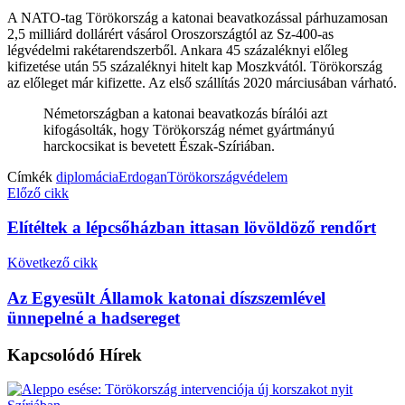
A NATO-tag Törökország a katonai beavatkozással párhuzamosan
2,5 milliárd dollárért vásárol Oroszországtól az Sz-400-as
légvédelmi rakétarendszerből. Ankara 45 százaléknyi előleg
kifizetése után 55 százaléknyi hitelt kap Moszkvától. Törökország
az előleget már kifizette. Az első szállítás 2020 márciusában várható.
Németországban a katonai beavatkozás bírálói azt
kifogásolták, hogy Törökország német gyártmányú
harckocsikat is bevetett Észak-Szíriában.
Címkék
diplomácia
Erdogan
Törökország
védelem
Előző cikk
Elítéltek a lépcsőházban ittasan lövöldöző rendőrt
Következő cikk
Az Egyesült Államok katonai díszszemlével
ünnepelné a hadsereget
Kapcsolódó
Hírek