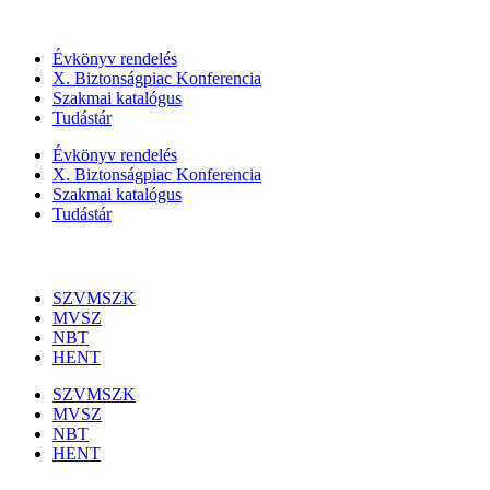
Szolgáltatásaink
Évkönyv rendelés
X. Biztonságpiac Konferencia
Szakmai katalógus
Tudástár
Évkönyv rendelés
X. Biztonságpiac Konferencia
Szakmai katalógus
Tudástár
Szakmai szervezetek
SZVMSZK
MVSZ
NBT
HENT
SZVMSZK
MVSZ
NBT
HENT