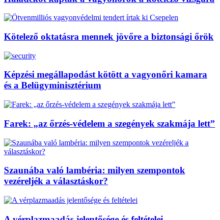
Kötelező oktatásra mennek jövőre a biztonsági őrök
Képzési megállapodást kötött a vagyonőri kamara
és a Belügyminisztérium
Farek: „az őrzés-védelem a szegények szakmája lett”
Szaunába való lambéria: milyen szempontok
vezéreljék a választáskor?
A vérplazmaadás jelentősége és feltételei