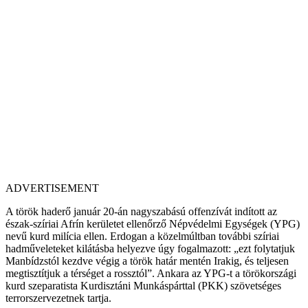
ADVERTISEMENT
A török haderő január 20-án nagyszabású offenzívát indított az
észak-szíriai Afrín kerületet ellenőrző Népvédelmi Egységek (YPG)
nevű kurd milícia ellen. Erdogan a közelmúltban további szíriai
hadműveleteket kilátásba helyezve úgy fogalmazott: „ezt folytatjuk
Manbídzstól kezdve végig a török határ mentén Irakig, és teljesen
megtisztítjuk a térséget a rossztól”. Ankara az YPG-t a törökországi
kurd szeparatista Kurdisztáni Munkáspárttal (PKK) szövetséges
terrorszervezetnek tartja.