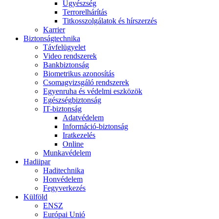
Ügyészség
Terrorelhárítás
Titkosszolgálatok és hírszerzés
Karrier
Biztonságtechnika
Távfelügyelet
Video rendszerek
Bankbiztonság
Biometrikus azonosítás
Csomagvizsgáló rendszerek
Egyenruha és védelmi eszközök
Egészségbiztonság
IT-biztonság
Adatvédelem
Információ-biztonság
Iratkezelés
Online
Munkavédelem
Hadiipar
Haditechnika
Honvédelem
Fegyverkezés
Külföld
ENSZ
Európai Unió