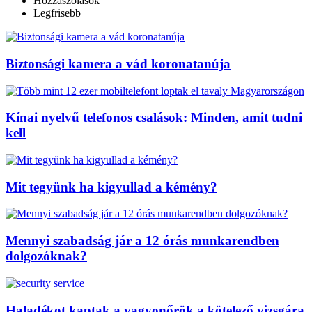
Hozzászólások
Legfrisebb
Biztonsági kamera a vád koronatanúja
Kínai nyelvű telefonos csalások: Minden, amit tudni
kell
Mit tegyünk ha kigyullad a kémény?
Mennyi szabadság jár a 12 órás munkarendben
dolgozóknak?
Haladékot kaptak a vagyonőrök a kötelező vizsgára