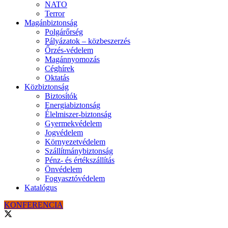
NATO
Terror
Magánbiztonság
Polgárőrség
Pályázatok – közbeszerzés
Őrzés-védelem
Magánnyomozás
Céghírek
Oktatás
Közbiztonság
Biztosítók
Energiabiztonság
Élelmiszer-biztonság
Gyermekvédelem
Jogvédelem
Környezetvédelem
Szállítmánybiztonság
Pénz- és értékszállítás
Önvédelem
Fogyasztóvédelem
Katalógus
KONFERENCIA