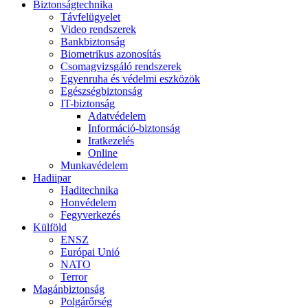
Biztonságtechnika
Távfelügyelet
Video rendszerek
Bankbiztonság
Biometrikus azonosítás
Csomagvizsgáló rendszerek
Egyenruha és védelmi eszközök
Egészségbiztonság
IT-biztonság
Adatvédelem
Információ-biztonság
Iratkezelés
Online
Munkavédelem
Hadiipar
Haditechnika
Honvédelem
Fegyverkezés
Külföld
ENSZ
Európai Unió
NATO
Terror
Magánbiztonság
Polgárőrség