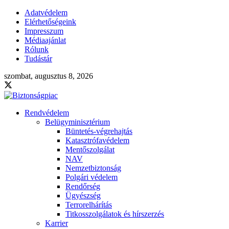
Adatvédelem
Elérhetőségeink
Impresszum
Médiaajánlat
Rólunk
Tudástár
szombat, augusztus 8, 2026
Rendvédelem
Belügyminisztérium
Büntetés-végrehajtás
Katasztrófavédelem
Mentőszolgálat
NAV
Nemzetbiztonság
Polgári védelem
Rendőrség
Ügyészség
Terrorelhárítás
Titkosszolgálatok és hírszerzés
Karrier