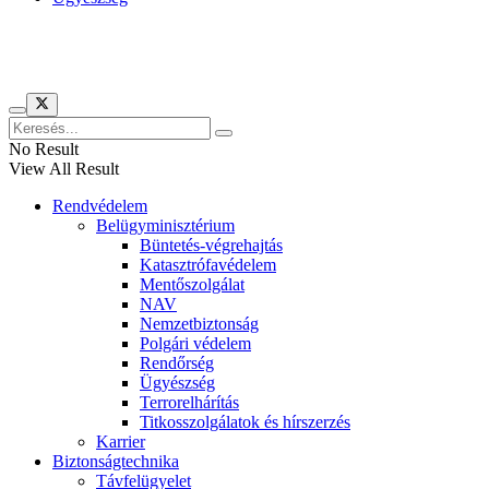
Híreinket szemlézi
No Result
View All Result
Rendvédelem
Belügyminisztérium
Büntetés-végrehajtás
Katasztrófavédelem
Mentőszolgálat
NAV
Nemzetbiztonság
Polgári védelem
Rendőrség
Ügyészség
Terrorelhárítás
Titkosszolgálatok és hírszerzés
Karrier
Biztonságtechnika
Távfelügyelet