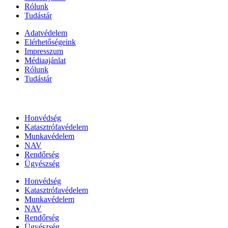
Rólunk
Tudástár
Adatvédelem
Elérhetőségeink
Impresszum
Médiaajánlat
Rólunk
Tudástár
Állami szervezetek
Honvédség
Katasztrófavédelem
Munkavédelem
NAV
Rendőrség
Ügyészség
Honvédség
Katasztrófavédelem
Munkavédelem
NAV
Rendőrség
Ügyészség