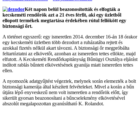
Két napon belül beazonosították és elfogták a
kecskeméti rendőrök azt a 21 éves férfit, aki egy üzletből
ellopott termékek megtartása érdekében rútul fellökött egy
biztonsági őrt.
A történet egyszerű: egy ismeretlen 2014. december 16-án 18 órakor
egy kecskeméti üzletben több dezodort a ruházatába rejtett és
azokkal fizetés nélkül akart távozni. A biztonsági őr megpróbálta
feltartóztatni az elkövetőt, azonban az ismeretlen tettes ellökte, majd
elfutott. A Kecskeméti Rendőrkapitányság Bűnügyi Osztálya eljárást
indított rablás bűntett elkövetésének gyanúja miatt ismeretlen tettes
ellen.
A nyomozók adatgyűjtést végeztek, melynek során elemezték a bolt
biztonsági kamerája által készített felvételeket. Mivel a korán a bűn
útjára lépő enyveskezű nem volt ismeretlen a rendőrök előtt, így
sikerült gyorsan beazonosítani a bűncselekmény elkövetésével
abszolút megalapozottan gyanúsítható K. Rolandot.