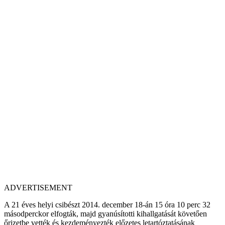
ADVERTISEMENT
A 21 éves helyi csibészt 2014. december 18-án 15 óra 10 perc 32
másodperckor elfogták, majd gyanúsítotti kihallgatását követően
őrizetbe vették és kezdeményezték előzetes letartóztatásának