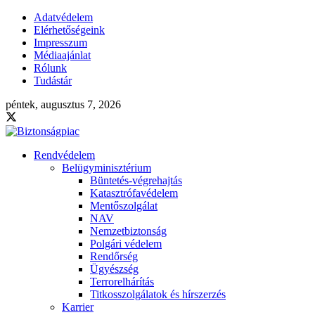
Adatvédelem
Elérhetőségeink
Impresszum
Médiaajánlat
Rólunk
Tudástár
péntek, augusztus 7, 2026
Rendvédelem
Belügyminisztérium
Büntetés-végrehajtás
Katasztrófavédelem
Mentőszolgálat
NAV
Nemzetbiztonság
Polgári védelem
Rendőrség
Ügyészség
Terrorelhárítás
Titkosszolgálatok és hírszerzés
Karrier