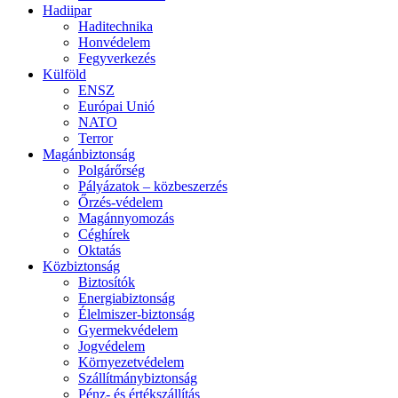
Hadiipar
Haditechnika
Honvédelem
Fegyverkezés
Külföld
ENSZ
Európai Unió
NATO
Terror
Magánbiztonság
Polgárőrség
Pályázatok – közbeszerzés
Őrzés-védelem
Magánnyomozás
Céghírek
Oktatás
Közbiztonság
Biztosítók
Energiabiztonság
Élelmiszer-biztonság
Gyermekvédelem
Jogvédelem
Környezetvédelem
Szállítmánybiztonság
Pénz- és értékszállítás