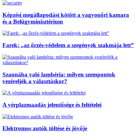
Képzési megállapodást kötött a vagyonőri kamara
és a Belügyminisztérium
Farek: „az őrzés-védelem a szegények szakmája lett”
Szaunába való lambéria: milyen szempontok
vezéreljék a választáskor?
A vérplazmaadás jelentősége és feltételei
Elektromos autók töltése és jövője