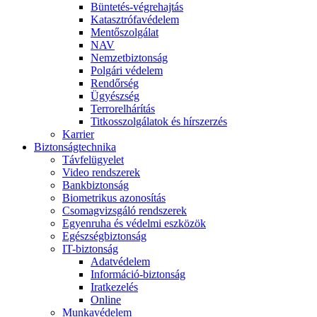
Büntetés-végrehajtás
Katasztrófavédelem
Mentőszolgálat
NAV
Nemzetbiztonság
Polgári védelem
Rendőrség
Ügyészség
Terrorelhárítás
Titkosszolgálatok és hírszerzés
Karrier
Biztonságtechnika
Távfelügyelet
Video rendszerek
Bankbiztonság
Biometrikus azonosítás
Csomagvizsgáló rendszerek
Egyenruha és védelmi eszközök
Egészségbiztonság
IT-biztonság
Adatvédelem
Információ-biztonság
Iratkezelés
Online
Munkavédelem