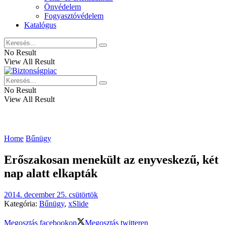
Önvédelem
Fogyasztóvédelem
Katalógus
No Result
View All Result
No Result
View All Result
Home
Bűnügy
Erőszakosan menekült az enyveskezű, két
nap alatt elkapták
2014. december 25. csütörtök
Kategória:
Bűnügy
,
xSlide
Megosztás facebookon
Megosztás twitteren