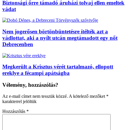
Biztonsági őrre támadó áruházi tolvaj ellen emeltek
vádat
Nem jogerősen börtönbüntetésre ítélték azt a
vádlottat, aki a nyílt utcán megtámadott egy nőt
Debrecenben
Megkerült a Krisztus vérét tartalmazó, ellopott
ereklye a fécampi apátságba
Vélemény, hozzászólás?
Az e-mail címet nem tesszük közzé.
A kötelező mezőket
*
karakterrel jelöltük
Hozzászólás
*