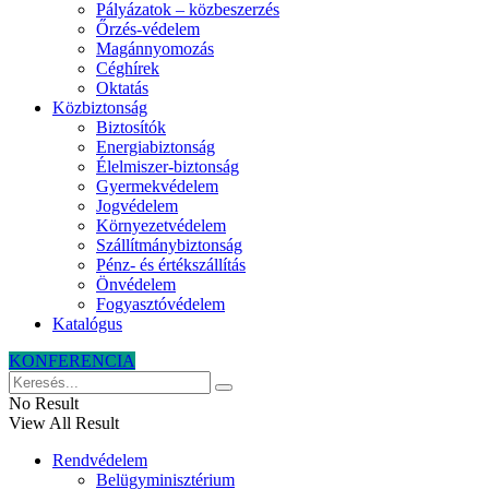
Pályázatok – közbeszerzés
Őrzés-védelem
Magánnyomozás
Céghírek
Oktatás
Közbiztonság
Biztosítók
Energiabiztonság
Élelmiszer-biztonság
Gyermekvédelem
Jogvédelem
Környezetvédelem
Szállítmánybiztonság
Pénz- és értékszállítás
Önvédelem
Fogyasztóvédelem
Katalógus
KONFERENCIA
No Result
View All Result
Rendvédelem
Belügyminisztérium