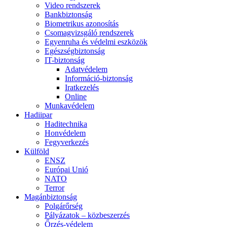
Video rendszerek
Bankbiztonság
Biometrikus azonosítás
Csomagvizsgáló rendszerek
Egyenruha és védelmi eszközök
Egészségbiztonság
IT-biztonság
Adatvédelem
Információ-biztonság
Iratkezelés
Online
Munkavédelem
Hadiipar
Haditechnika
Honvédelem
Fegyverkezés
Külföld
ENSZ
Európai Unió
NATO
Terror
Magánbiztonság
Polgárőrség
Pályázatok – közbeszerzés
Őrzés-védelem