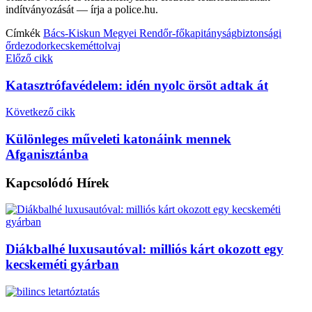
indítványozását — írja a police.hu.
Címkék
Bács-Kiskun Megyei Rendőr-főkapitányság
biztonsági
őr
dezodor
kecskemét
tolvaj
Előző cikk
Katasztrófavédelem: idén nyolc örsöt adtak át
Következő cikk
Különleges műveleti katonáink mennek
Afganisztánba
Kapcsolódó
Hírek
Diákbalhé luxusautóval: milliós kárt okozott egy
kecskeméti gyárban