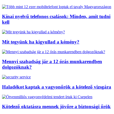
Kínai nyelvű telefonos csalások: Minden, amit tudni
kell
Mit tegyünk ha kigyullad a kémény?
Mennyi szabadság jár a 12 órás munkarendben
dolgozóknak?
Haladékot kaptak a vagyonőrök a kötelező vizsgára
Kötelező oktatásra mennek jövőre a biztonsági őrök