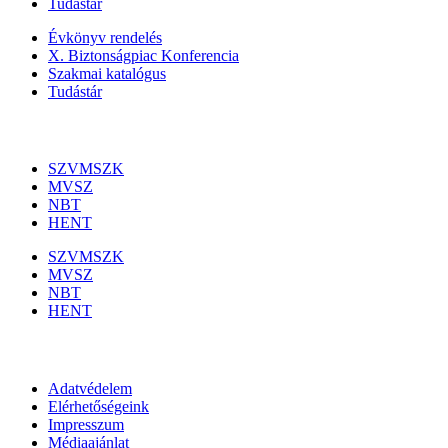
Tudástár
Évkönyv rendelés
X. Biztonságpiac Konferencia
Szakmai katalógus
Tudástár
Szakmai szervezetek
SZVMSZK
MVSZ
NBT
HENT
SZVMSZK
MVSZ
NBT
HENT
Információk
Adatvédelem
Elérhetőségeink
Impresszum
Médiaajánlat