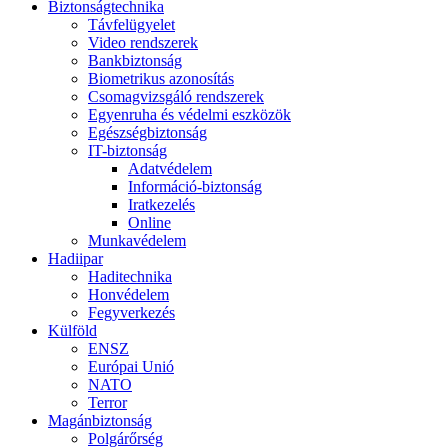
Biztonságtechnika
Távfelügyelet
Video rendszerek
Bankbiztonság
Biometrikus azonosítás
Csomagvizsgáló rendszerek
Egyenruha és védelmi eszközök
Egészségbiztonság
IT-biztonság
Adatvédelem
Információ-biztonság
Iratkezelés
Online
Munkavédelem
Hadiipar
Haditechnika
Honvédelem
Fegyverkezés
Külföld
ENSZ
Európai Unió
NATO
Terror
Magánbiztonság
Polgárőrség