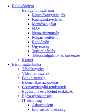
Rendvédelem
Belügyminisztérium
Büntetés-végrehajtás
Katasztrófavédelem
Mentőszolgálat
NAV
Nemzetbiztonság
Polgári védelem
Rendőrség
Ügyészség
Terrorelhárítás
Titkosszolgálatok és hírszerzés
Karrier
Biztonságtechnika
Távfelügyelet
Video rendszerek
Bankbiztonság
Biometrikus azonosítás
Csomagvizsgáló rendszerek
Egyenruha és védelmi eszközök
Egészségbiztonság
IT-biztonság
Adatvédelem
Információ-biztonság