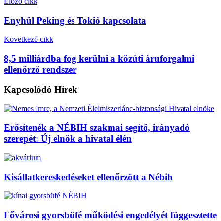
Előző cikk
Enyhül Peking és Tokió kapcsolata
Következő cikk
8,5 milliárdba fog kerülni a közúti áruforgalmi
ellenőrző rendszer
Kapcsolódó
Hírek
Erősítenék a NÉBIH szakmai segítő, irányadó
szerepét: Új elnök a hivatal élén
Kisállatkereskedéseket ellenőrzött a Nébih
Fővárosi gyorsbüfé működési engedélyét függesztette