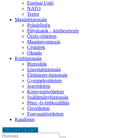
Európai Unió
NATO
Terror
Magánbiztonság
Polgárőrség
Pályázatok – közbeszerzés
Őrzés-védelem
Magánnyomozás
Céghírek
Oktatás
Közbiztonság
Biztosítók
Energiabiztonság
Élelmiszer-biztonság
Gyermekvédelem
Jogvédelem
Környezetvédelem
Szállítmánybiztonság
Pénz- és értékszállítás
Önvédelem
Fogyasztóvédelem
Katalógus
KONFERENCIA