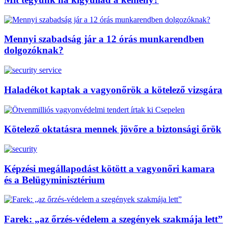
Mennyi szabadság jár a 12 órás munkarendben
dolgozóknak?
Haladékot kaptak a vagyonőrök a kötelező vizsgára
Kötelező oktatásra mennek jövőre a biztonsági őrök
Képzési megállapodást kötött a vagyonőri kamara
és a Belügyminisztérium
Farek: „az őrzés-védelem a szegények szakmája lett”