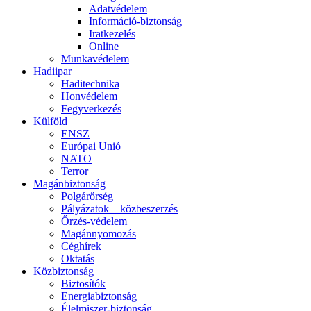
Adatvédelem
Információ-biztonság
Iratkezelés
Online
Munkavédelem
Hadiipar
Haditechnika
Honvédelem
Fegyverkezés
Külföld
ENSZ
Európai Unió
NATO
Terror
Magánbiztonság
Polgárőrség
Pályázatok – közbeszerzés
Őrzés-védelem
Magánnyomozás
Céghírek
Oktatás
Közbiztonság
Biztosítók
Energiabiztonság
Élelmiszer-biztonság