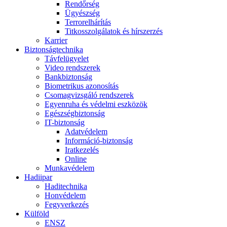
Rendőrség
Ügyészség
Terrorelhárítás
Titkosszolgálatok és hírszerzés
Karrier
Biztonságtechnika
Távfelügyelet
Video rendszerek
Bankbiztonság
Biometrikus azonosítás
Csomagvizsgáló rendszerek
Egyenruha és védelmi eszközök
Egészségbiztonság
IT-biztonság
Adatvédelem
Információ-biztonság
Iratkezelés
Online
Munkavédelem
Hadiipar
Haditechnika
Honvédelem
Fegyverkezés
Külföld
ENSZ