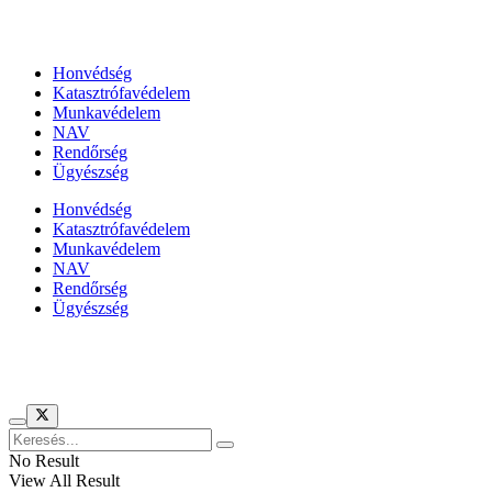
Állami szervezetek
Honvédség
Katasztrófavédelem
Munkavédelem
NAV
Rendőrség
Ügyészség
Honvédség
Katasztrófavédelem
Munkavédelem
NAV
Rendőrség
Ügyészség
Híreinket szemlézi
No Result
View All Result