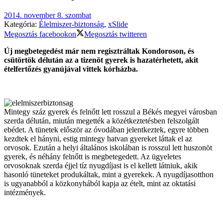
2014. november 8. szombat
Kategória:
Élelmiszer-biztonság
,
xSlide
Megosztás facebookon
Megosztás twitteren
Új megbetegedést már nem regisztráltak Kondoroson, és
csütörtök délután az a tizenöt gyerek is hazatérhetett, akit
ételfertőzés gyanújával vittek kórházba.
Mintegy száz gyerek és felnőtt lett rosszul a Békés megyei városban
szerda délután, miután megették a közétkeztetésben felszolgált
ebédet. A tünetek először az óvodában jelentkeztek, egyre többen
kezdtek el hányni, estig mintegy hatvan gyereket láttak el az
orvosok. Ezután a helyi általános iskolában is rosszul lett huszonöt
gyerek, és néhány felnőtt is megbetegedett. Az ügyeletes
orvosoknak szerda éjjel tíz nyugdíjast is el kellett látniuk, akik
hasonló tüneteket produkáltak, mint a gyerekek. A nyugdíjasotthon
is ugyanabból a közkonyhából kapja az ételt, mint az oktatási
intézmények.