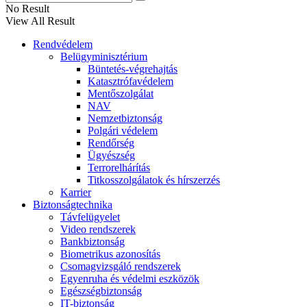
No Result
View All Result
Rendvédelem
Belügyminisztérium
Büntetés-végrehajtás
Katasztrófavédelem
Mentőszolgálat
NAV
Nemzetbiztonság
Polgári védelem
Rendőrség
Ügyészség
Terrorelhárítás
Titkosszolgálatok és hírszerzés
Karrier
Biztonságtechnika
Távfelügyelet
Video rendszerek
Bankbiztonság
Biometrikus azonosítás
Csomagvizsgáló rendszerek
Egyenruha és védelmi eszközök
Egészségbiztonság
IT-biztonság