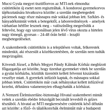
Mucsi Gyula megyei tisztifőorvos az MTI-nek elmondta:
csütörtökön új esetet nem regisztráltak. A kondorosi gyermekorvos
tájékoztatására hivatkozva közölte: a szerdán megbetegedett
páciensek nagy része másnapra már sokkal jobban lett. Széklet- és
hányadékmintát vettek a betegektől, a laboreredmények – amelyek
várhatóan hétfőre lesznek meg – valószínűleg megerősítik a
feltevést, hogy egy szezonálisan jelen lévő vírus okozta a hirtelen
nagy tömegű, gyorsan – 24-48 órán belül – lezajló
megbetegedéseket.
A szakembereik csütörtökön is a településen voltak, felkerestek
mindenkit, aki részesült a közétkeztetésben, de szerdán nem tudták
megvizsgálni.
Kövendi József, a Békés Megyei Pándy Kálmán Kórház megbízott
főigazgatója azt közölte, hogy tizenhat gyermeket vittek be szerdán
a gyulai kórházba, közülük tizenötöt kellett felvenni kiszáradás
veszélye miatt. A gyerekek infúziót kaptak, és másnapra sokkal
jobban lettek. Csütörtökön már csak néhányukat kellett infúzióval
kezelni, délutánra valamennyien elhagyhatták a kórházat.
A Nemzeti Élelmiszerlánc-biztonsági Hivatal szakemberei mintát
vettek a szerdán ebédre felszolgált becsinált levesből és grízes
tésztából. A hivatal az MTI megkeresésére csütörtök késő délután
azt közölte: a főző- és tálalókonyhák ételmintáit már a budapesti