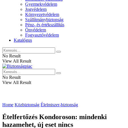
Gyermekvédelem
Jogvédelem
Környezetvédelem
Szállítmánybiztonság
Pénz- és értékszállítás
Önvédelem
Fogyasztóvédelem
Katalógus
No Result
View All Result
No Result
View All Result
Home
Közbiztonság
Élelmiszer-biztonság
Ételfertőzés Kondoroson: mindenki
hazamehet, új eset nincs