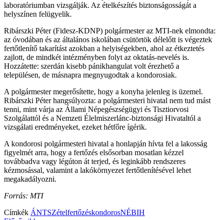
laboratóriumban vizsgálják. Az ételkészítés biztonságosságát a
helyszínen felügyelik.
Ribárszki Péter (Fidesz-KDNP) polgármester az MTI-nek elmondta:
az óvodában és az általános iskolában csütörtök délelőtt is végeztek
fertőtlenítő takarítást azokban a helyiségekben, ahol az étkeztetés
zajlott, de mindkét intézményben folyt az oktatás-nevelés is.
Hozzátette: szerdán kisebb pánikhangulat volt érezhető a
településen, de másnapra megnyugodtak a kondorosiak.
A polgármester megerősítette, hogy a konyha jelenleg is üzemel.
Ribárszki Péter hangsúlyozta: a polgármesteri hivatal nem tud mást
tenni, mint várja az Állami Népegészségügyi és Tisztiorvosi
Szolgálattól és a Nemzeti Élelmiszerlánc-biztonsági Hivataltól a
vizsgálati eredményeket, ezeket hétfőre ígérik.
A kondorosi polgármesteri hivatal a honlapján hívta fel a lakosság
figyelmét arra, hogy a fertőzés elsősorban mosatlan kézzel
továbbadva vagy légúton át terjed, és leginkább rendszeres
kézmosással, valamint a lakókörnyezet fertőtlenítésével lehet
megakadályozni.
Forrás: MTI
Címkék
ÁNTSZ
ételfertőzés
kondoros
NÉBIH