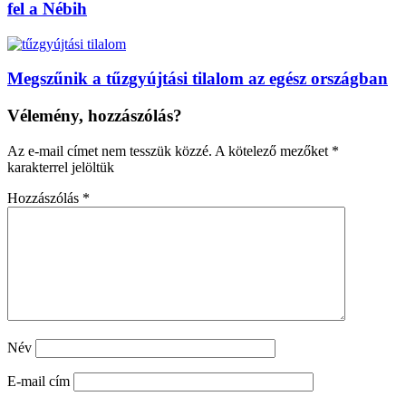
fel a Nébih
Megszűnik a tűzgyújtási tilalom az egész országban
Vélemény, hozzászólás?
Az e-mail címet nem tesszük közzé.
A kötelező mezőket
*
karakterrel jelöltük
Hozzászólás
*
Név
E-mail cím