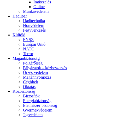
Iratkezelés
Online
Munkavédelem
Hadiipar
Haditechnika
Honvédelem
Fegyverkezés
Külföld
ENSZ
Európai Unió
NATO
Terror
Magánbiztonság
Polgárőrség
Pályázatok – közbeszerzés
Őrzés-védelem
Magánnyomozás
Céghírek
Oktatás
Közbiztonság
Biztosítók
Energiabiztonság
Élelmiszer-biztonság
Gyermekvédelem
Jogvédelem