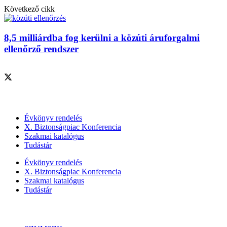
Következő cikk
8,5 milliárdba fog kerülni a közúti áruforgalmi
ellenőrző rendszer
Szolgáltatásaink
Évkönyv rendelés
X. Biztonságpiac Konferencia
Szakmai katalógus
Tudástár
Évkönyv rendelés
X. Biztonságpiac Konferencia
Szakmai katalógus
Tudástár
Szakmai szervezetek