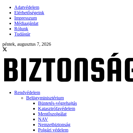
Adatvédelem
Elérhetőségeink
Impresszum
Médiaajánlat
Rólunk
Tudástár
péntek, augusztus 7, 2026
Rendvédelem
Belügyminisztérium
Büntetés-végrehajtás
Katasztrófavédelem
Mentőszolgálat
NAV
Nemzetbiztonság
Polgári védelem