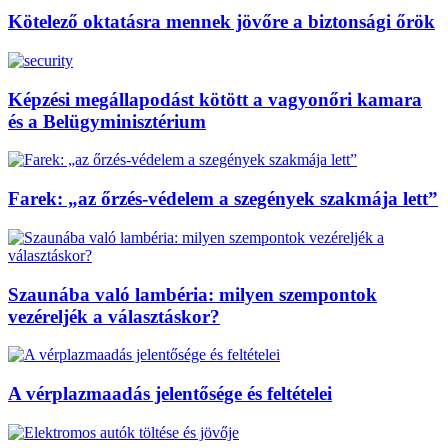
Kötelező oktatásra mennek jövőre a biztonsági őrök
Képzési megállapodást kötött a vagyonőri kamara
és a Belügyminisztérium
Farek: „az őrzés-védelem a szegények szakmája lett”
Szaunába való lambéria: milyen szempontok
vezéreljék a választáskor?
A vérplazmaadás jelentősége és feltételei