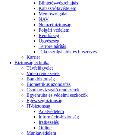
Büntetés-végrehajtás
Katasztrófavédelem
Mentőszolgálat
NAV
Nemzetbiztonság
Polgári védelem
Rendőrség
Ügyészség
Terrorelhárítás
Titkosszolgálatok és hírszerzés
Karrier
Biztonságtechnika
Távfelügyelet
Video rendszerek
Bankbiztonság
Biometrikus azonosítás
Csomagvizsgáló rendszerek
Egyenruha és védelmi eszközök
Egészségbiztonság
IT-biztonság
Adatvédelem
Információ-biztonság
Iratkezelés
Online
Munkavédelem