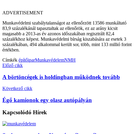
ADVERTISEMENT
Munkavédelmi szabálytalanságot az ellenőrzött 13586 munkáltató
83,9 százalékánál tapasztaltak az ellenőrök, ez az arány kicsit
magasabb a 2013-as év azonos időszakában regisztrált 82,4
százalékhoz képest. Munkavédelmi bírság kiszabására az esetek 3
százalékában, 494 alkalommal került sor, több, mint 133 millió forint
értékben.
Címkék
építőipar
Munkavédelem
NMH
Előző cikk
A börtöncégek is holdingban működnek tovább
Következő cikk
Égő kamionok egy olasz autópályán
Kapcsolódó
Hírek