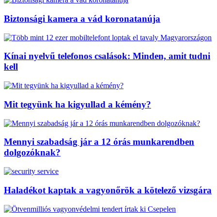
Biztonsági kamera a vád koronatanúja
Kínai nyelvű telefonos csalások: Minden, amit tudni
kell
Mit tegyünk ha kigyullad a kémény?
Mennyi szabadság jár a 12 órás munkarendben
dolgozóknak?
Haladékot kaptak a vagyonőrök a kötelező vizsgára