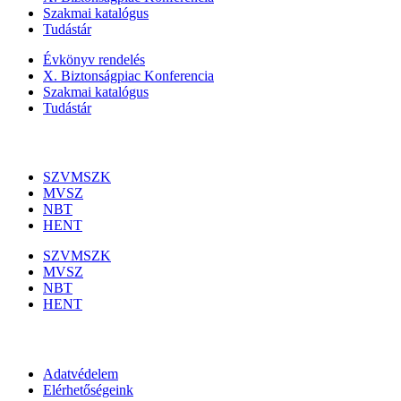
Szakmai katalógus
Tudástár
Évkönyv rendelés
X. Biztonságpiac Konferencia
Szakmai katalógus
Tudástár
Szakmai szervezetek
SZVMSZK
MVSZ
NBT
HENT
SZVMSZK
MVSZ
NBT
HENT
Információk
Adatvédelem
Elérhetőségeink