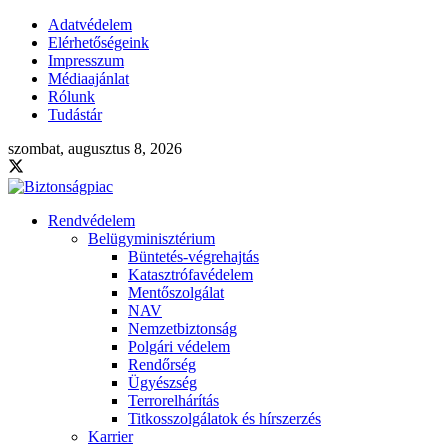
Adatvédelem
Elérhetőségeink
Impresszum
Médiaajánlat
Rólunk
Tudástár
szombat, augusztus 8, 2026
Rendvédelem
Belügyminisztérium
Büntetés-végrehajtás
Katasztrófavédelem
Mentőszolgálat
NAV
Nemzetbiztonság
Polgári védelem
Rendőrség
Ügyészség
Terrorelhárítás
Titkosszolgálatok és hírszerzés
Karrier