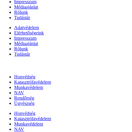
Impresszum
Médiaajánlat
Rólunk
Tudástár
Adatvédelem
Elérhetőségeink
Impresszum
Médiaajánlat
Rólunk
Tudástár
Állami szervezetek
Honvédség
Katasztrófavédelem
Munkavédelem
NAV
Rendőrség
Ügyészség
Honvédség
Katasztrófavédelem
Munkavédelem
NAV