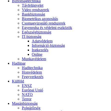
Biztonságtechnika
Távfelügyelet
Video rendszerek
Bankbiztonság
Biometrikus azonosítás
Csomagvizsgáló rendszerek
Egyenruha és védelmi eszközök
Egészségbiztonság
IT-biztonság
Adatvédelem
Információ-biztonság
Iratkezelés
Online
Munkavédelem
Hadiipar
Haditechnika
Honvédelem
Fegyverkezés
Külföld
ENSZ
Európai Unió
NATO
Terror
Magánbiztonság
Polgárőrség