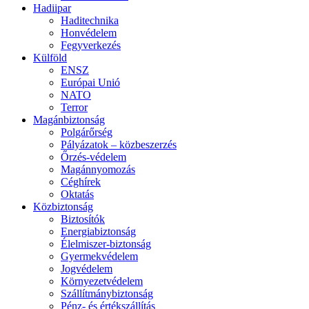
Hadiipar
Haditechnika
Honvédelem
Fegyverkezés
Külföld
ENSZ
Európai Unió
NATO
Terror
Magánbiztonság
Polgárőrség
Pályázatok – közbeszerzés
Őrzés-védelem
Magánnyomozás
Céghírek
Oktatás
Közbiztonság
Biztosítók
Energiabiztonság
Élelmiszer-biztonság
Gyermekvédelem
Jogvédelem
Környezetvédelem
Szállítmánybiztonság
Pénz- és értékszállítás