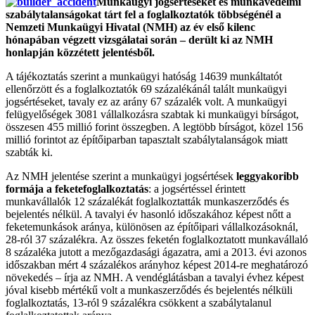
Munkaügyi jogsértéseket és munkavédelmi
szabálytalanságokat tárt fel a foglalkoztatók többségénél a
Nemzeti Munkaügyi Hivatal (NMH) az év első kilenc
hónapában végzett vizsgálatai során – derült ki az NMH
honlapján közzétett jelentésből.
A tájékoztatás szerint a munkaügyi hatóság 14639 munkáltatót
ellenőrzött és a foglalkoztatók 69 százalékánál talált munkaügyi
jogsértéseket, tavaly ez az arány 67 százalék volt. A munkaügyi
felügyelőségek 3081 vállalkozásra szabtak ki munkaügyi bírságot,
összesen 455 millió forint összegben. A legtöbb bírságot, közel 156
millió forintot az építőiparban tapasztalt szabálytalanságok miatt
szabták ki.
Az NMH jelentése szerint a munkaügyi jogsértések
leggyakoribb
formája a feketefoglalkoztatás
: a jogsértéssel érintett
munkavállalók 12 százalékát foglalkoztatták munkaszerződés és
bejelentés nélkül. A tavalyi év hasonló időszakához képest nőtt a
feketemunkások aránya, különösen az építőipari vállalkozásoknál,
28-ról 37 százalékra. Az összes feketén foglalkoztatott munkavállaló
8 százaléka jutott a mezőgazdasági ágazatra, ami a 2013. évi azonos
időszakban mért 4 százalékos arányhoz képest 2014-re meghatározó
növekedés – írja az NMH. A vendéglátásban a tavalyi évhez képest
jóval kisebb mértékű volt a munkaszerződés és bejelentés nélküli
foglalkoztatás, 13-ról 9 százalékra csökkent a szabálytalanul