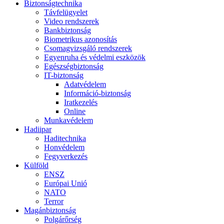
Biztonságtechnika
Távfelügyelet
Video rendszerek
Bankbiztonság
Biometrikus azonosítás
Csomagvizsgáló rendszerek
Egyenruha és védelmi eszközök
Egészségbiztonság
IT-biztonság
Adatvédelem
Információ-biztonság
Iratkezelés
Online
Munkavédelem
Hadiipar
Haditechnika
Honvédelem
Fegyverkezés
Külföld
ENSZ
Európai Unió
NATO
Terror
Magánbiztonság
Polgárőrség