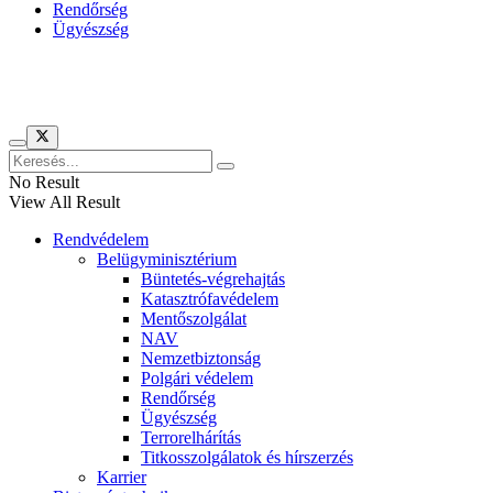
Rendőrség
Ügyészség
Híreinket szemlézi
No Result
View All Result
Rendvédelem
Belügyminisztérium
Büntetés-végrehajtás
Katasztrófavédelem
Mentőszolgálat
NAV
Nemzetbiztonság
Polgári védelem
Rendőrség
Ügyészség
Terrorelhárítás
Titkosszolgálatok és hírszerzés
Karrier