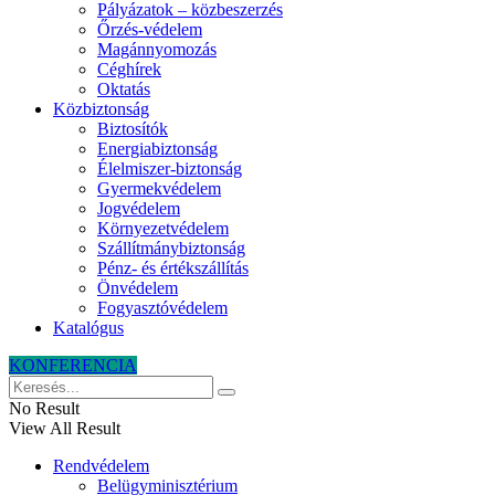
Pályázatok – közbeszerzés
Őrzés-védelem
Magánnyomozás
Céghírek
Oktatás
Közbiztonság
Biztosítók
Energiabiztonság
Élelmiszer-biztonság
Gyermekvédelem
Jogvédelem
Környezetvédelem
Szállítmánybiztonság
Pénz- és értékszállítás
Önvédelem
Fogyasztóvédelem
Katalógus
KONFERENCIA
No Result
View All Result
Rendvédelem
Belügyminisztérium