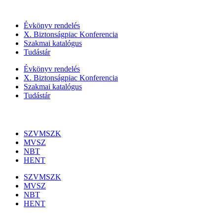
Szolgáltatásaink
Évkönyv rendelés
X. Biztonságpiac Konferencia
Szakmai katalógus
Tudástár
Évkönyv rendelés
X. Biztonságpiac Konferencia
Szakmai katalógus
Tudástár
Szakmai szervezetek
SZVMSZK
MVSZ
NBT
HENT
SZVMSZK
MVSZ
NBT
HENT