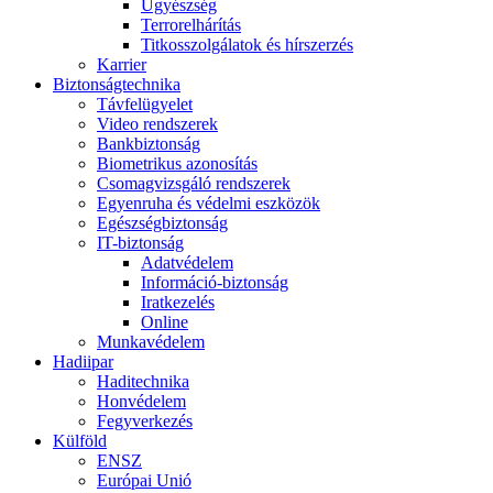
Ügyészség
Terrorelhárítás
Titkosszolgálatok és hírszerzés
Karrier
Biztonságtechnika
Távfelügyelet
Video rendszerek
Bankbiztonság
Biometrikus azonosítás
Csomagvizsgáló rendszerek
Egyenruha és védelmi eszközök
Egészségbiztonság
IT-biztonság
Adatvédelem
Információ-biztonság
Iratkezelés
Online
Munkavédelem
Hadiipar
Haditechnika
Honvédelem
Fegyverkezés
Külföld
ENSZ
Európai Unió