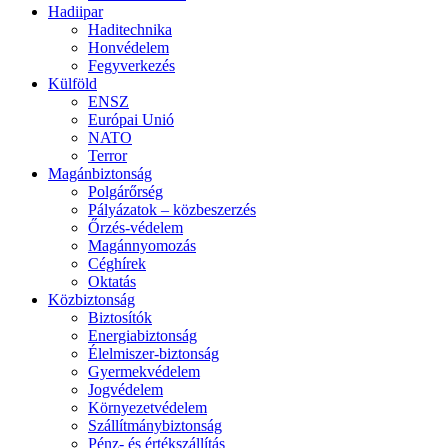
Hadiipar
Haditechnika
Honvédelem
Fegyverkezés
Külföld
ENSZ
Európai Unió
NATO
Terror
Magánbiztonság
Polgárőrség
Pályázatok – közbeszerzés
Őrzés-védelem
Magánnyomozás
Céghírek
Oktatás
Közbiztonság
Biztosítók
Energiabiztonság
Élelmiszer-biztonság
Gyermekvédelem
Jogvédelem
Környezetvédelem
Szállítmánybiztonság
Pénz- és értékszállítás