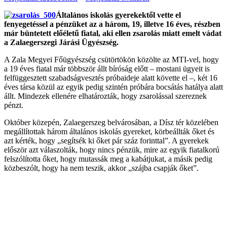
Általános iskolás gyerekektől vette el
fenyegetéssel a pénzüket az a három, 19, illetve 16 éves, részben
már büntetett előéletű fiatal, aki ellen zsarolás miatt emelt vádat
a Zalaegerszegi Járási Ügyészség.
A Zala Megyei Főügyészség csütörtökön közölte az MTI-vel, hogy
a 19 éves fiatal már többször állt bíróság előtt – mostani ügyeit is
felfüggesztett szabadságvesztés próbaideje alatt követte el –, két 16
éves társa közül az egyik pedig szintén próbára bocsátás hatálya alatt
állt. Mindezek ellenére elhatározták, hogy zsarolással szereznek
pénzt.
Október közepén, Zalaegerszeg belvárosában, a Dísz tér közelében
megállítottak három általános iskolás gyereket, körbeállták őket és
azt kérték, hogy „segítsék ki őket pár száz forinttal”. A gyerekek
először azt válaszolták, hogy nincs pénzük, mire az egyik fiatalkorú
felszólította őket, hogy mutassák meg a kabátjukat, a másik pedig
közbeszólt, hogy ha nem teszik, akkor „szájba csapják őket”.