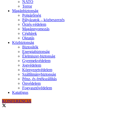
NATO
Terror
Magánbiztonság
Polgárőrség
Pályázatok – közbeszerzés
Őrzés-védelem
Magánnyomozás
Céghírek
Oktatás
Közbiztonság
Biztosítók
Energiabiztonság
Élelmiszer-biztonság
Gyermekvédelem
Jogvédelem
Környezetvédelem
Szállítmánybiztonság
Pénz- és értékszállítás
Önvédelem
Fogyasztóvédelem
Katalógus
KONFERENCIA