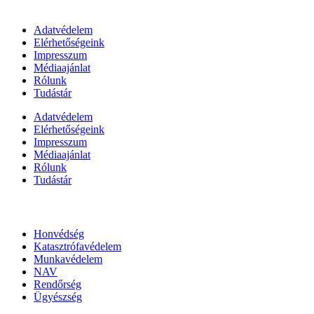
Információk
Adatvédelem
Elérhetőségeink
Impresszum
Médiaajánlat
Rólunk
Tudástár
Adatvédelem
Elérhetőségeink
Impresszum
Médiaajánlat
Rólunk
Tudástár
Állami szervezetek
Honvédség
Katasztrófavédelem
Munkavédelem
NAV
Rendőrség
Ügyészség