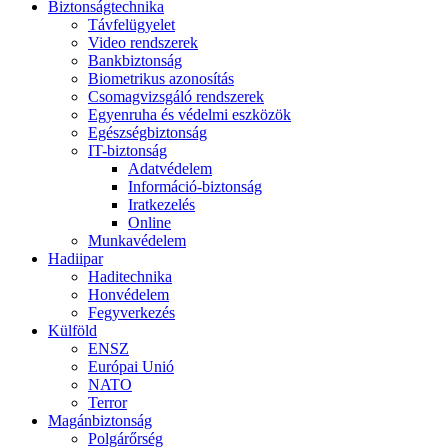
Biztonságtechnika
Távfelügyelet
Video rendszerek
Bankbiztonság
Biometrikus azonosítás
Csomagvizsgáló rendszerek
Egyenruha és védelmi eszközök
Egészségbiztonság
IT-biztonság
Adatvédelem
Információ-biztonság
Iratkezelés
Online
Munkavédelem
Hadiipar
Haditechnika
Honvédelem
Fegyverkezés
Külföld
ENSZ
Európai Unió
NATO
Terror
Magánbiztonság
Polgárőrség