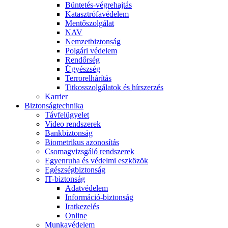
Büntetés-végrehajtás
Katasztrófavédelem
Mentőszolgálat
NAV
Nemzetbiztonság
Polgári védelem
Rendőrség
Ügyészség
Terrorelhárítás
Titkosszolgálatok és hírszerzés
Karrier
Biztonságtechnika
Távfelügyelet
Video rendszerek
Bankbiztonság
Biometrikus azonosítás
Csomagvizsgáló rendszerek
Egyenruha és védelmi eszközök
Egészségbiztonság
IT-biztonság
Adatvédelem
Információ-biztonság
Iratkezelés
Online
Munkavédelem