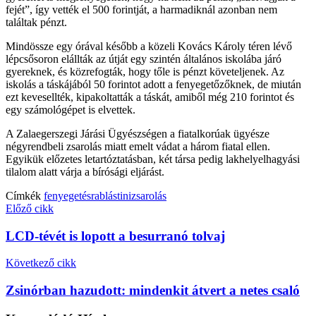
fejét”, így vették el 500 forintját, a harmadiknál azonban nem
találtak pénzt.
Mindössze egy órával később a közeli Kovács Károly téren lévő
lépcsősoron elállták az útját egy szintén általános iskolába járó
gyereknek, és közrefogták, hogy tőle is pénzt követeljenek. Az
iskolás a táskájából 50 forintot adott a fenyegetőzőknek, de miután
ezt kevesellték, kipakoltatták a táskát, amiből még 210 forintot és
egy számológépet is elvettek.
A Zalaegerszegi Járási Ügyészségen a fiatalkorúak ügyésze
négyrendbeli zsarolás miatt emelt vádat a három fiatal ellen.
Egyikük előzetes letartóztatásban, két társa pedig lakhelyelhagyási
tilalom alatt várja a bírósági eljárást.
Címkék
fenyegetés
rablás
tini
zsarolás
Előző cikk
LCD-tévét is lopott a besurranó tolvaj
Következő cikk
Zsinórban hazudott: mindenkit átvert a netes csaló