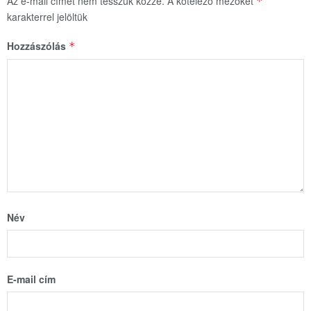
Az e-mail címet nem tesszük közzé.
A kötelező mezőket
*
karakterrel jelöltük
Hozzászólás
*
Név
E-mail cím