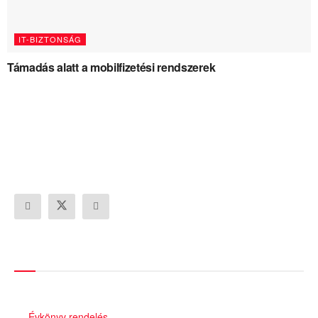
IT-BIZTONSÁG
Támadás alatt a mobilfizetési rendszerek
Szolgáltatásaink
Évkönyv rendelés