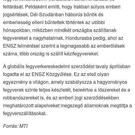
feltárását. Példaként említi, hogy Irakban súlyos emberi
jogsértések, Dél-Szudánban háborús bűnök és
emberiesség elleni bűntettek történtek az utóbbi
hónapokban, miközben mindkét országba szállítanak
fegyvereket a nagyhatalmak. Hondurasba pedig, ahol az
ENSZ felmérései szerint a legmagasabb az emberölések
száma, több ország is szállít kézifegyvereket.
A globális fegyverkereskedelmi szerződést tavaly áprilisban
fogadta el az ENSZ Közgyűlése. Ez az első olyan
egyezmény a világon, amely szabályozza a hagyományos
fegyverek szinte teljes készletét, beleértve a lőszereket és a
robbanószereket is, és az emberi jogi szerződésekben
meghatározott alapelveket megszegő államoknak megtiltja a
fegyverszállításokat.
Forrás: MTI