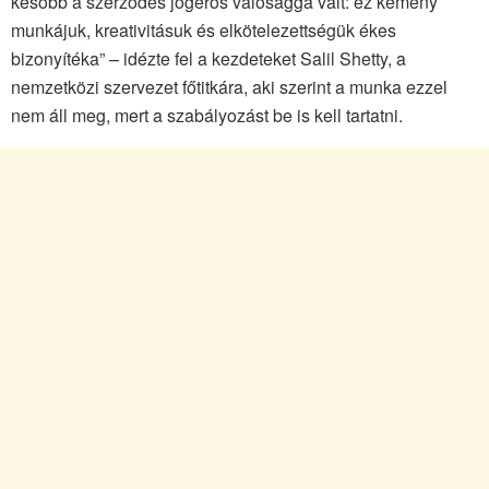
később a szerződés jogerős valósággá vált: ez kemény
munkájuk, kreativitásuk és elkötelezettségük ékes
bizonyítéka” – idézte fel a kezdeteket Salil Shetty, a
nemzetközi szervezet főtitkára, aki szerint a munka ezzel
nem áll meg, mert a szabályozást be is kell tartatni.