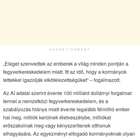
ADVERTISEMENT
„Eleget szenvedtek az emberek a világ minden pontján a
fegyverkereskedelem miatt. Itt az idő, hogy a kormányok
tettekkel igazolják elkötelezettségüket” – fogalmazott.
Az AI adatai szerint évente 100 milliárd dollárnyi forgalmat
termel a nemzetközi fegyverkereskedelem, és a
szabályozás hiánya miatt évente legalább félmillió ember
hal meg, milliók kerülnek életveszélybe, milliókat
erőszakolnak meg vagy kényszerítenek otthonuk
elhagyására. Az egyezményt elfogadó kormányoknak olyan