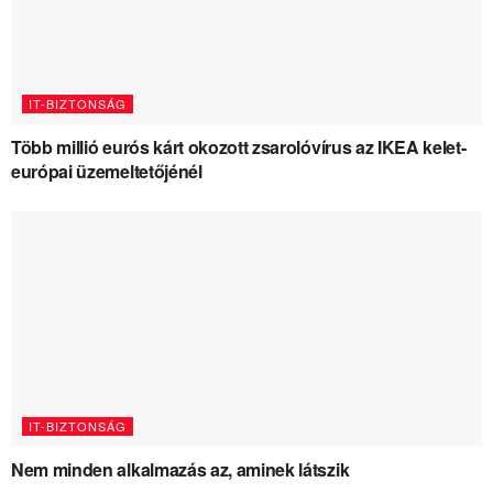
IT-BIZTONSÁG
Több millió eurós kárt okozott zsarolóvírus az IKEA kelet-
európai üzemeltetőjénél
IT-BIZTONSÁG
Nem minden alkalmazás az, aminek látszik