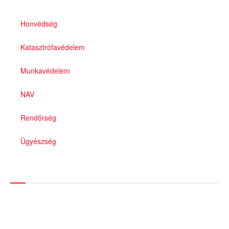
Honvédség
Katasztrófavédelem
Munkavédelem
NAV
Rendőrség
Ügyészség
Híreinket szemlézi