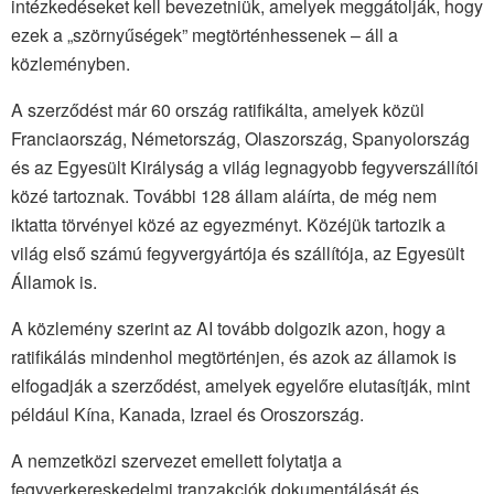
intézkedéseket kell bevezetniük, amelyek meggátolják, hogy
ezek a „szörnyűségek” megtörténhessenek – áll a
közleményben.
A szerződést már 60 ország ratifikálta, amelyek közül
Franciaország, Németország, Olaszország, Spanyolország
és az Egyesült Királyság a világ legnagyobb fegyverszállítói
közé tartoznak. További 128 állam aláírta, de még nem
iktatta törvényei közé az egyezményt. Közéjük tartozik a
világ első számú fegyvergyártója és szállítója, az Egyesült
Államok is.
A közlemény szerint az AI tovább dolgozik azon, hogy a
ratifikálás mindenhol megtörténjen, és azok az államok is
elfogadják a szerződést, amelyek egyelőre elutasítják, mint
például Kína, Kanada, Izrael és Oroszország.
A nemzetközi szervezet emellett folytatja a
fegyverkereskedelmi tranzakciók dokumentálását és