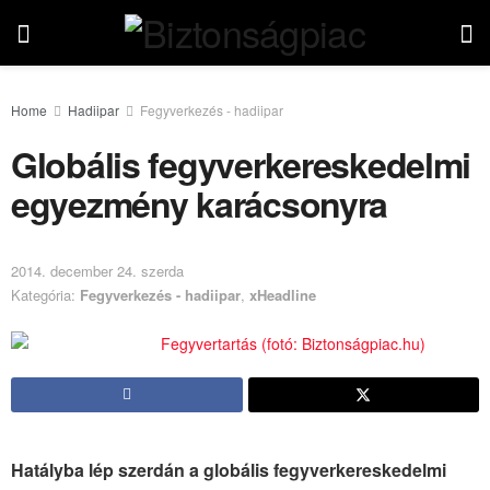
Home
Hadiipar
Fegyverkezés - hadiipar
Globális fegyverkereskedelmi
egyezmény karácsonyra
2014. december 24. szerda
Kategória:
Fegyverkezés - hadiipar
,
xHeadline
Hatályba lép szerdán a globális fegyverkereskedelmi