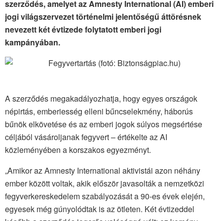
szerződés, amelyet az Amnesty International (AI) emberi
jogi világszervezet történelmi jelentőségű áttörésnek
nevezett két évtizede folytatott emberi jogi
kampányában.
A szerződés megakadályozhatja, hogy egyes országok
népirtás, emberiesség elleni bűncselekmény, háborús
bűnök elkövetése és az emberi jogok súlyos megsértése
céljából vásároljanak fegyvert – értékelte az AI
közleményében a korszakos egyezményt.
„Amikor az Amnesty International aktivistái azon néhány
ember között voltak, akik először javasolták a nemzetközi
fegyverkereskedelem szabályozását a 90-es évek elején,
egyesek még gúnyolódtak is az ötleten. Két évtizeddel