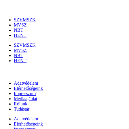
Szakmai szervezetek
SZVMSZK
MVSZ
NBT
HENT
SZVMSZK
MVSZ
NBT
HENT
Információk
Adatvédelem
Elérhetőségeink
Impresszum
Médiaajánlat
Rólunk
Tudástár
Adatvédelem
Elérhetőségeink