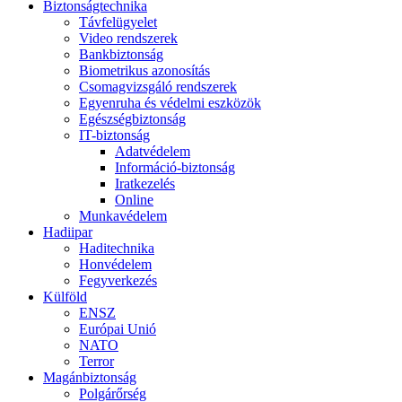
Biztonságtechnika
Távfelügyelet
Video rendszerek
Bankbiztonság
Biometrikus azonosítás
Csomagvizsgáló rendszerek
Egyenruha és védelmi eszközök
Egészségbiztonság
IT-biztonság
Adatvédelem
Információ-biztonság
Iratkezelés
Online
Munkavédelem
Hadiipar
Haditechnika
Honvédelem
Fegyverkezés
Külföld
ENSZ
Európai Unió
NATO
Terror
Magánbiztonság
Polgárőrség