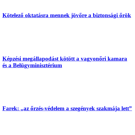
Kötelező oktatásra mennek jövőre a biztonsági őrök
Képzési megállapodást kötött a vagyonőri kamara
és a Belügyminisztérium
Farek: „az őrzés-védelem a szegények szakmája lett”