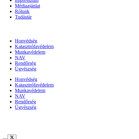
Impresszum
Médiaajánlat
Rólunk
Tudástár
Állami szervezetek
Honvédség
Katasztrófavédelem
Munkavédelem
NAV
Rendőrség
Ügyészség
Honvédség
Katasztrófavédelem
Munkavédelem
NAV
Rendőrség
Ügyészség
Híreinket szemlézi