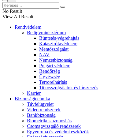
No Result
View All Result
Rendvédelem
Belügyminisztérium
Büntetés-végrehajtás
Katasztrófavédelem
Mentőszolgálat
NAV
Nemzetbiztonság
Polgári védelem
Rendőrség
Ügyészség
Terrorelhárítás
Titkosszolgálatok és hírszerzés
Karrier
Biztonságtechnika
Távfelügyelet
Video rendszerek
Bankbiztonság
Biometrikus azonosítás
Csomagvizsgáló rendszerek
Egyenruha és védelmi eszközök