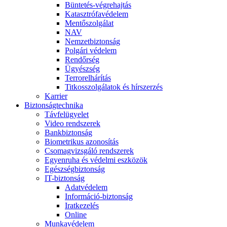
Büntetés-végrehajtás
Katasztrófavédelem
Mentőszolgálat
NAV
Nemzetbiztonság
Polgári védelem
Rendőrség
Ügyészség
Terrorelhárítás
Titkosszolgálatok és hírszerzés
Karrier
Biztonságtechnika
Távfelügyelet
Video rendszerek
Bankbiztonság
Biometrikus azonosítás
Csomagvizsgáló rendszerek
Egyenruha és védelmi eszközök
Egészségbiztonság
IT-biztonság
Adatvédelem
Információ-biztonság
Iratkezelés
Online
Munkavédelem