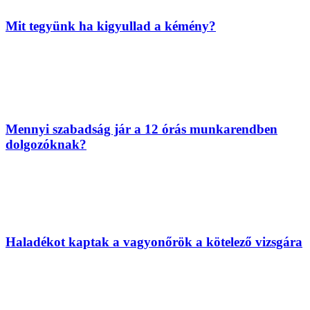
Mit tegyünk ha kigyullad a kémény?
Mennyi szabadság jár a 12 órás munkarendben
dolgozóknak?
Haladékot kaptak a vagyonőrök a kötelező vizsgára