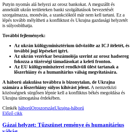
Putyin nyomás alá helyezi az orosz bankokat. A megszállt és
annektált ukrán területeken banki szolgáltatások bevezetését
szorgalmazza, mondván, a szankcióktól már nem kell tartani. Ez a
lépés tovább mélyítheti a konfliktust és Ukrajna gazdasági helyzetét
is súlyosbíthatja.
További fejlemények:
Az ukrán külügyminisztérium üdvözölte az ICJ ítéletét, és
további jogi lépéseket ígért.
Az ukrán vezérkar beszámolója szerint az orosz hadsereg
fokozza a tüzérségi támadásokat a keleti fronton.
Az EU külügyminiszterei rendkívüli ülést tartanak a
lőszerhiány és a humanitárius válság megvitatására.
A háború alakulása továbbra is bizonytalan, de Ukrajna
számára a lőszerhiány súlyos kihívást jelent.
A nemzetközi
közösségnek sürgősen lépnie kell a konfliktus békés megoldása és
Ukrajna támogatása érdekében.
Címkék
háború
Oroszország
Ukrajna-háború
Előző cikk
Gázai helyzet: Tűzszünet reménye és humanitárius
válság