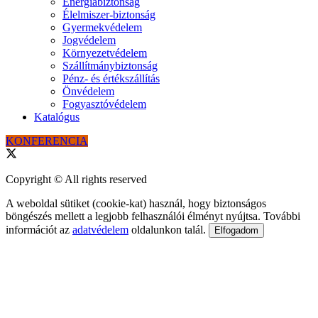
Energiabiztonság
Élelmiszer-biztonság
Gyermekvédelem
Jogvédelem
Környezetvédelem
Szállítmánybiztonság
Pénz- és értékszállítás
Önvédelem
Fogyasztóvédelem
Katalógus
KONFERENCIA
Copyright © All rights reserved
A weboldal sütiket (cookie-kat) használ, hogy biztonságos
böngészés mellett a legjobb felhasználói élményt nyújtsa. További
információt az
adatvédelem
oldalunkon talál.
Elfogadom