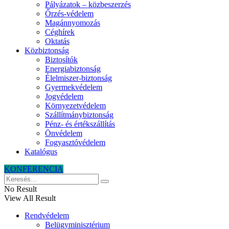
Pályázatok – közbeszerzés
Őrzés-védelem
Magánnyomozás
Céghírek
Oktatás
Közbiztonság
Biztosítók
Energiabiztonság
Élelmiszer-biztonság
Gyermekvédelem
Jogvédelem
Környezetvédelem
Szállítmánybiztonság
Pénz- és értékszállítás
Önvédelem
Fogyasztóvédelem
Katalógus
KONFERENCIA
No Result
View All Result
Rendvédelem
Belügyminisztérium