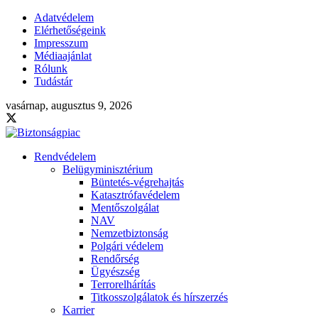
Adatvédelem
Elérhetőségeink
Impresszum
Médiaajánlat
Rólunk
Tudástár
vasárnap, augusztus 9, 2026
Rendvédelem
Belügyminisztérium
Büntetés-végrehajtás
Katasztrófavédelem
Mentőszolgálat
NAV
Nemzetbiztonság
Polgári védelem
Rendőrség
Ügyészség
Terrorelhárítás
Titkosszolgálatok és hírszerzés
Karrier