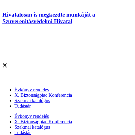
Hivatalosan is megkezdte munkáját a
Szuverenitásvédelmi Hivatal
Szolgáltatásaink
Évkönyv rendelés
X. Biztonságpiac Konferencia
Szakmai katalógus
Tudástár
Évkönyv rendelés
X. Biztonságpiac Konferencia
Szakmai katalógus
Tudástár