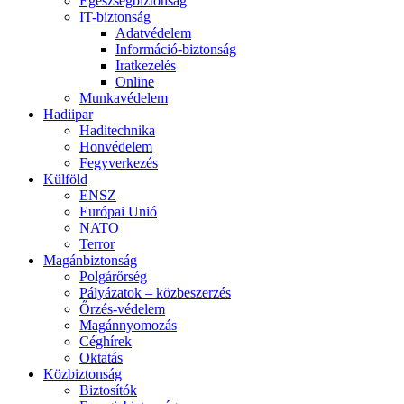
Egészségbiztonság
IT-biztonság
Adatvédelem
Információ-biztonság
Iratkezelés
Online
Munkavédelem
Hadiipar
Haditechnika
Honvédelem
Fegyverkezés
Külföld
ENSZ
Európai Unió
NATO
Terror
Magánbiztonság
Polgárőrség
Pályázatok – közbeszerzés
Őrzés-védelem
Magánnyomozás
Céghírek
Oktatás
Közbiztonság
Biztosítók