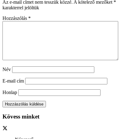
Az e-mail címet nem tesszük közzé.
A kötelező mezőket
*
karakterrel jelöltük
Hozzászólás
*
Név
E-mail cím
Honlap
Kövess minket