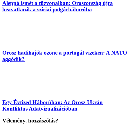
Aleppó ismét a tűzvonalban: Oroszország újra
beavatkozik a szíriai polgárháborúba
Orosz hadihajók özöne a portugál vizeken: A NATO
aggódik?
Egy Évtized Háborúban: Az Orosz-Ukrán
Konfliktus Adatvizualizációban
Vélemény, hozzászólás?