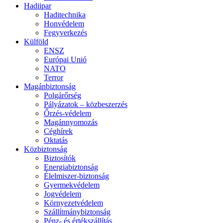
Hadiipar
Haditechnika
Honvédelem
Fegyverkezés
Külföld
ENSZ
Európai Unió
NATO
Terror
Magánbiztonság
Polgárőrség
Pályázatok – közbeszerzés
Őrzés-védelem
Magánnyomozás
Céghírek
Oktatás
Közbiztonság
Biztosítók
Energiabiztonság
Élelmiszer-biztonság
Gyermekvédelem
Jogvédelem
Környezetvédelem
Szállítmánybiztonság
Pénz- és értékszállítás