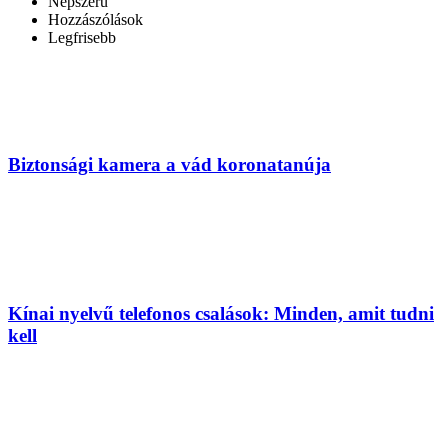
Népszerű
Hozzászólások
Legfrisebb
Biztonsági kamera a vád koronatanúja
Kínai nyelvű telefonos csalások: Minden, amit tudni
kell