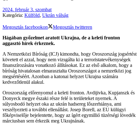
2024. február 3. szombat
Kategória:
Külföld
,
Ukrán válság
Megosztás facebookon
Megosztás twitteren
Hágában győzelmet aratott Ukrajna, de a keleti fronton
aggasztó hírek érkeznek.
A Nemzetközi Bíróság (ICJ) kimondta, hogy Oroszország jogsértést
követett el azzal, hogy nem vizsgálta ki a terroristatevékenységek
finanszírozására vonatkozó állításokat. Ez az első alkalom, hogy a
bíróság hivatalosan elmarasztalta Oroszországot a nemzetközi jog
megsértéséért. Azonban a katonai helyzet Ukrajna számára
kedvezőtlenül alakul.
Oroszország előrenyomul a keleti fronton. Avdijivka, Kupjanszk és
Donyeck megye északi része felé is területeket nyernek. A
súlyosbodó helyzet oka az ukrán hadsereg lőszerhiánya, ami
veszélyezteti a további ellenállást. Josep Borell, az EU külügyi
főképviselője bejelentette, hogy az ígért egymillió tüzérségi lövedék
márciusban sem érkezik meg Ukrajnának.