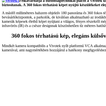
Felkavarhatja a biztonságtechnikai piacot a Vivotek 
biztosítanak. A 360 fokos térhatású képet nyújtó készülékeket ele
A másfél milliméteres halszem objektív 180 panoráma és 360 fokos térh
bevásárlóközpontok, a parkolók, de kiválóan alkalmazható az irodákb
kamerák képesek élethű képet nyújtani a világos, fényes részekről még
infravörös (IR) és a csésze designnak köszönhetően tíz méteres hatótávo
360 fokos térhatású kép, elegáns külsőv
Mindkét kamera kompatibilis a Vivotek nyílt platformú VCA alkalmaz
kamerával, ami nagymértékben hozzájárul a hatékony megfigyeléshez