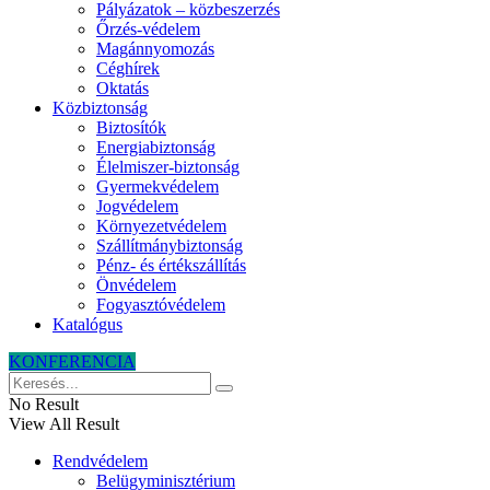
Pályázatok – közbeszerzés
Őrzés-védelem
Magánnyomozás
Céghírek
Oktatás
Közbiztonság
Biztosítók
Energiabiztonság
Élelmiszer-biztonság
Gyermekvédelem
Jogvédelem
Környezetvédelem
Szállítmánybiztonság
Pénz- és értékszállítás
Önvédelem
Fogyasztóvédelem
Katalógus
KONFERENCIA
No Result
View All Result
Rendvédelem
Belügyminisztérium