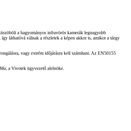
ó kiküszöböli a hagyományos infravörös kamerák legnagyobb
 így láthatóvá válnak a részletek a képen akkor is, amikor a tárgy
 rongálásra, vagy extrém időjárásra kell számítani. Az EN50155
 Ma
, a Vivotek ügyvezető alelnöke.