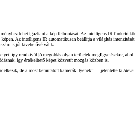
ülményhez lehet igazítani a kép felbontását. Az intelligens IR funkci
pen. Az intelligens IR automatikusan beállítja a világítás intenzitását,
szám is jól kivehetővé válik.
lyet, így rendkívül jó megoldás olyan területek megfigyelésekor, ahol
dásnak, így értékelhető képet közvetít mozgás közben is.
delkezik, de a most bemutatott kamerák ilyenek” — jelentette ki
Steve