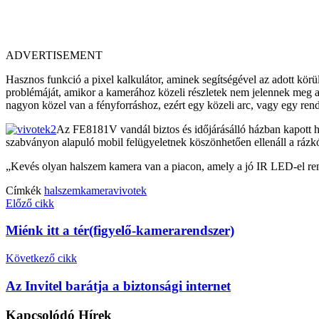
ADVERTISEMENT
Hasznos funkció a pixel kalkulátor, aminek segítségével az adott kör
problémáját, amikor a kamerához közeli részletek nem jelennek meg a ké
nagyon közel van a fényforráshoz, ezért egy közeli arc, vagy egy rend
Az FE8181V vandál biztos és időjárásálló házban kapott he
szabványon alapuló mobil felügyeletnek köszönhetően ellenáll a rázkó
„Kevés olyan halszem kamera van a piacon, amely a jó IR LED-el ren
Címkék
halszem
kamera
vivotek
Előző cikk
Miénk itt a tér(figyelő-kamerarendszer)
Következő cikk
Az Invitel barátja a biztonsági internet
Kapcsolódó
Hírek