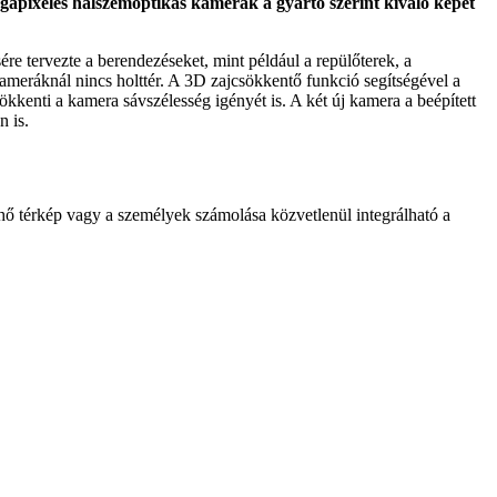
gapixeles halszemoptikás kamerák a gyártó szerint kiváló képet
re tervezte a berendezéseket, mint például a repülőterek, a
ameráknál nincs holttér. A 3D zajcsökkentő funkció segítségével a
kkenti a kamera sávszélesség igényét is. A két új kamera a beépített
n is.
ő térkép vagy a személyek számolása közvetlenül integrálható a