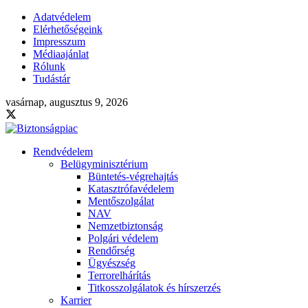
Adatvédelem
Elérhetőségeink
Impresszum
Médiaajánlat
Rólunk
Tudástár
vasárnap, augusztus 9, 2026
Rendvédelem
Belügyminisztérium
Büntetés-végrehajtás
Katasztrófavédelem
Mentőszolgálat
NAV
Nemzetbiztonság
Polgári védelem
Rendőrség
Ügyészség
Terrorelhárítás
Titkosszolgálatok és hírszerzés
Karrier