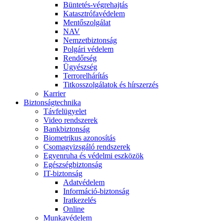
Büntetés-végrehajtás
Katasztrófavédelem
Mentőszolgálat
NAV
Nemzetbiztonság
Polgári védelem
Rendőrség
Ügyészség
Terrorelhárítás
Titkosszolgálatok és hírszerzés
Karrier
Biztonságtechnika
Távfelügyelet
Video rendszerek
Bankbiztonság
Biometrikus azonosítás
Csomagvizsgáló rendszerek
Egyenruha és védelmi eszközök
Egészségbiztonság
IT-biztonság
Adatvédelem
Információ-biztonság
Iratkezelés
Online
Munkavédelem