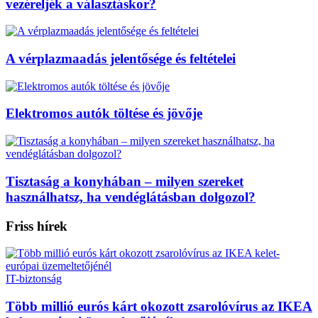
vezéreljék a választáskor?
A vérplazmaadás jelentősége és feltételei
Elektromos autók töltése és jövője
Tisztaság a konyhában – milyen szereket
használhatsz, ha vendéglátásban dolgozol?
Friss hírek
IT-biztonság
Több millió eurós kárt okozott zsarolóvírus az IKEA