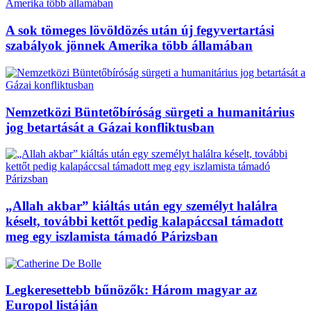
A sok tömeges lövöldözés után új fegyvertartási
szabályok jönnek Amerika több államában
Nemzetközi Büntetőbíróság sürgeti a humanitárius
jog betartását a Gázai konfliktusban
„Allah akbar” kiáltás után egy személyt halálra
késelt, további kettőt pedig kalapáccsal támadott
meg egy iszlamista támadó Párizsban
Legkeresettebb bűnözők: Három magyar az
Europol listáján