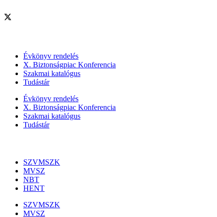
Szolgáltatásaink
Évkönyv rendelés
X. Biztonságpiac Konferencia
Szakmai katalógus
Tudástár
Évkönyv rendelés
X. Biztonságpiac Konferencia
Szakmai katalógus
Tudástár
Szakmai szervezetek
SZVMSZK
MVSZ
NBT
HENT
SZVMSZK
MVSZ