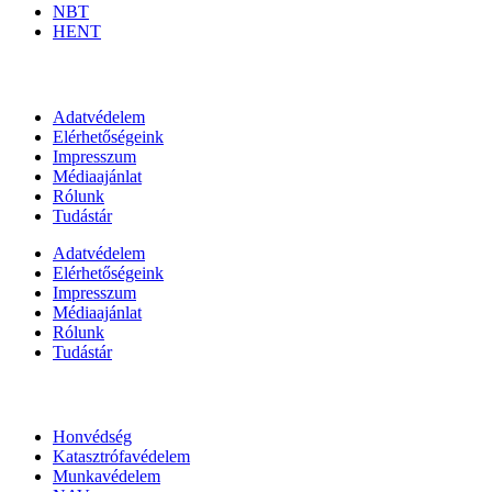
NBT
HENT
Információk
Adatvédelem
Elérhetőségeink
Impresszum
Médiaajánlat
Rólunk
Tudástár
Adatvédelem
Elérhetőségeink
Impresszum
Médiaajánlat
Rólunk
Tudástár
Állami szervezetek
Honvédség
Katasztrófavédelem
Munkavédelem