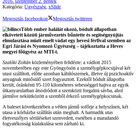
2016. szeptember 2. péntek
Kategória:
Ügyészség
,
xSlide
Megosztás facebookon
Megosztás twitteren
Több ember halálát okozó, bódult állapotban
elkövetett közúti járművezetés bűntette és segítségnyújtás
elmulasztása miatt emelt vádat egy hevesi férfival szemben az
Egri Járási és Nyomozó Ügyészség – tájékoztatta a Heves
megyei főügyész az MTI-t.
Szalóki Zoltán
közleményében felidézte: a vádlott 2015
novemberében egy este Gyöngyösön a személygépkocsijával két
utast szállított, előtte azonban kábítószernek, illetve új pszichoaktív
anyagnak minősülő szert fogyasztott. Ezektől bódult állapotba
került, óránkénti 95-110 kilométeres sebességgel hajtva az egyik
útkanyarulatban átsodródott a szemközti forgalmi sávba, ahol
járműve nekiütközött a szemből érkező személygépkocsinak.
A baleset következtében a vétlen jármű sofőrje a helyszínen, két
utasa a kórházba szállítás után meghalt. A harmadik utas
életveszélyes sérüléseket szenvedett, esetében a maradandó
fogyatékosság kialakulása sem zárható ki.