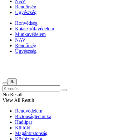
NAV
Rendőrség
Ügyészség
Honvédség
Katasztrófavédelem
Munkavédelem
NAV
Rendőrség
Ügyészség
Híreinket szemlézi
No Result
View All Result
Rendvédelem
Biztonságtechnika
Hadiipar
Külföld
Magánbiztonság
Közbiztonság