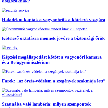
dolgozóknak?
Haladékot kaptak a vagyonőrök a kötelező vizsgára
Kötelező oktatásra mennek jövőre a biztonsági őrök
Képzési megállapodást kötött a vagyonőri kamara
és a Belügyminisztérium
Farek: „az őrzés-védelem a szegények szakmája lett”
Szaunába való lambéria: milyen szempontok