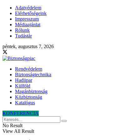
Adatvédelem
Elérhetőségeink
Impresszum
Médiaajánlat
Rólunk
Tudástár
péntek, augusztus 7, 2026
Rendvédelem
Biztonságtechnika
Hadiipar
Külföld
Magánbiztonság
Közbiztonság
Katalógus
KONFERENCIA
No Result
View All Result