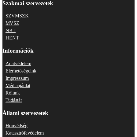
Szakmai szervezetek
SZVMSZK
MVSZ
NBT
HENT
Információk
Adatvédelem
Elérhetőségeink
Impresszum
Médiaajánlat
Rólunk
Tudástár
Állami szervezetek
Honvédség
Katasztrófavédelem