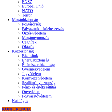
ENSZ
Európai Unió
NATO
Terror
Magánbiztonság
Polgárőrség
Pályázatok – közbeszerzés
Őrzés-védelem
Magánnyomozás
Céghírek
Oktatás
Közbiztonság
Biztosítók
Energiabiztonság
Élelmiszer-biztonság
Gyermekvédelem
Jogvédelem
Környezetvédelem
Szállítmánybiztonság
Pénz- és értékszállítás
Önvédelem
Fogyasztóvédelem
Katalógus
KONFERENCIA