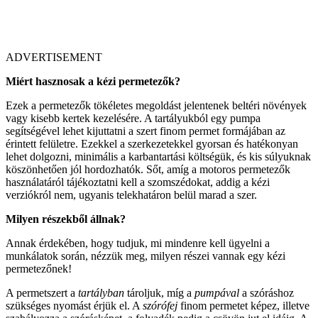
ADVERTISEMENT
Miért hasznosak a kézi permetezők?
Ezek a permetezők tökéletes megoldást jelentenek beltéri növények
vagy kisebb kertek kezelésére. A tartályukból egy pumpa
segítségével lehet kijuttatni a szert finom permet formájában az
érintett felületre. Ezekkel a szerkezetekkel gyorsan és hatékonyan
lehet dolgozni, minimális a karbantartási költségük, és kis súlyuknak
köszönhetően jól hordozhatók. Sőt, amíg a motoros permetezők
használatáról tájékoztatni kell a szomszédokat, addig a kézi
verziókról nem, ugyanis telekhatáron belül marad a szer.
Milyen részekből állnak?
Annak érdekében, hogy tudjuk, mi mindenre kell ügyelni a
munkálatok során, nézzük meg, milyen részei vannak egy kézi
permetezőnek!
A permetszert a
tartályban
tároljuk, míg a
pumpával
a szóráshoz
szükséges nyomást érjük el. A
szórófej
finom permetet képez, illetve