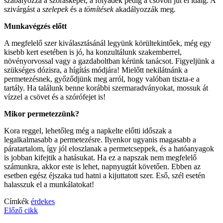
szabályozza a szórásképet, a folyadék pedig a csövön jut el idáig. A
szivárgást a
szelepek
és a
tömítések
akadályozzák meg.
Munkavégzés előtt
A megfelelő szer kiválasztásánál legyünk körültekintőek, még egy
kisebb kert esetében is jó, ha konzultálunk szakemberrel,
növényorvossal vagy a gazdaboltban kérünk tanácsot. Figyeljünk a
szükséges dózisra, a hígítás módjára! Mielőtt nekilátnánk a
permetezésnek, győződjünk meg arról, hogy valóban tiszta-e a
tartály. Ha találunk benne korábbi szermaradványokat, mossuk át
vízzel a csövet és a szórófejet is!
Mikor permetezzünk?
Kora reggel, lehetőleg még a napkelte előtti időszak a
legalkalmasabb a permetezésre. Ilyenkor ugyanis magasabb a
páratartalom, így jól eloszlanak a permetcseppek, és a hatóanyagok
is jobban kifejtik a hatásukat. Ha ez a napszak nem megfelelő
számunkra, akkor este is lehet, napnyugtát követően. Ebben az
esetben egész éjszaka tud hatni a kijuttatott szer. Eső, szél esetén
halasszuk el a munkálatokat!
Címkék
érdekes
Előző cikk