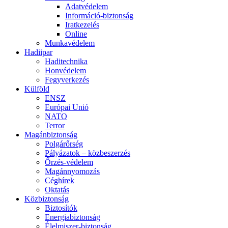
Adatvédelem
Információ-biztonság
Iratkezelés
Online
Munkavédelem
Hadiipar
Haditechnika
Honvédelem
Fegyverkezés
Külföld
ENSZ
Európai Unió
NATO
Terror
Magánbiztonság
Polgárőrség
Pályázatok – közbeszerzés
Őrzés-védelem
Magánnyomozás
Céghírek
Oktatás
Közbiztonság
Biztosítók
Energiabiztonság
Élelmiszer-biztonság