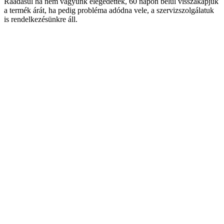
Ráadásul ha nem vagyunk elégedettek, 60 napon belül visszakapjuk
a termék árát, ha pedig probléma adódna vele, a szervizszolgálatuk
is rendelkezésünkre áll.