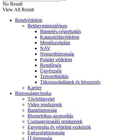
No Result
View All Result
Rendvédelem
Belügyminisztérium
Büntetés-végrehajtás
Katasztrófavédelem
Mentőszolgálat
NAV
Nemzetbiztonság
Polgári védelem
Rendőrség
Ügyészség
Terrorelhárítás
Titkosszolgálatok és hírszerzés
Karrier
Biztonságtechnika
Távfelügyelet
Video rendszerek
Bankbiztonság
Biometrikus azonosítás
Csomagvizsgáló rendszerek
Egyenruha és védelmi eszközök
Egészségbiztonság
IT-biztonság