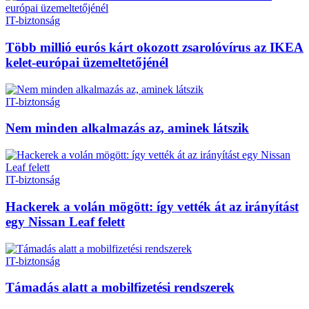
IT-biztonság
Több millió eurós kárt okozott zsarolóvírus az IKEA
kelet-európai üzemeltetőjénél
IT-biztonság
Nem minden alkalmazás az, aminek látszik
IT-biztonság
Hackerek a volán mögött: így vették át az irányítást
egy Nissan Leaf felett
IT-biztonság
Támadás alatt a mobilfizetési rendszerek