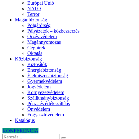
Európai Unió
NATO
Terror
Magánbiztonság
Polgárőrség
Pályázatok – közbeszerzés
Őrzés-védelem
Magánnyomozás
Céghírek
Oktatás
Közbiztonság
Biztosítók
Energiabiztonság
Élelmiszer-biztonság
Gyermekvédelem
Jogvédelem
Környezetvédelem
Szállítmánybiztonság
Pénz- és értékszállítás
Önvédelem
Fogyasztóvédelem
Katalógus
KONFERENCIA