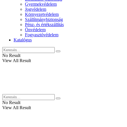
Gyermekvédelem
Jogvédelem
Környezetvédelem
Szállítmánybiztonság
Pénz- és értékszállítás
Önvédelem
Fogyasztóvédelem
Katalógus
No Result
View All Result
No Result
View All Result