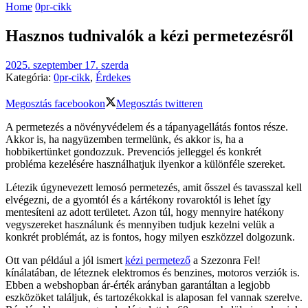
Home
0pr-cikk
Hasznos tudnivalók a kézi permetezésről
2025. szeptember 17. szerda
Kategória:
0pr-cikk
,
Érdekes
Megosztás facebookon
Megosztás twitteren
A permetezés a növényvédelem és a tápanyagellátás fontos része.
Akkor is, ha nagyüzemben termelünk, és akkor is, ha a
hobbikertünket gondozzuk. Prevenciós jelleggel és konkrét
probléma kezelésére használhatjuk ilyenkor a különféle szereket.
Létezik úgynevezett lemosó permetezés, amit ősszel és tavasszal kell
elvégezni, de a gyomtól és a kártékony rovaroktól is lehet így
mentesíteni az adott területet. Azon túl, hogy mennyire hatékony
vegyszereket használunk és mennyiben tudjuk kezelni velük a
konkrét problémát, az is fontos, hogy milyen eszközzel dolgozunk.
Ott van például a jól ismert
kézi permetező
a Szezonra Fel!
kínálatában, de léteznek elektromos és benzines, motoros verziók is.
Ebben a webshopban ár-érték arányban garantáltan a legjobb
eszközöket találjuk, és tartozékokkal is alaposan fel vannak szerelve.