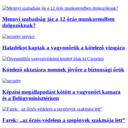
Mennyi szabadság jár a 12 órás munkarendben
dolgozóknak?
Haladékot kaptak a vagyonőrök a kötelező vizsgára
Kötelező oktatásra mennek jövőre a biztonsági őrök
Képzési megállapodást kötött a vagyonőri kamara
és a Belügyminisztérium
Farek: „az őrzés-védelem a szegények szakmája lett”