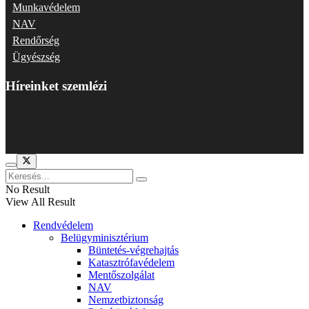
Munkavédelem
NAV
Rendőrség
Ügyészség
Híreinket szemlézi
No Result
View All Result
Rendvédelem
Belügyminisztérium
Büntetés-végrehajtás
Katasztrófavédelem
Mentőszolgálat
NAV
Nemzetbiztonság