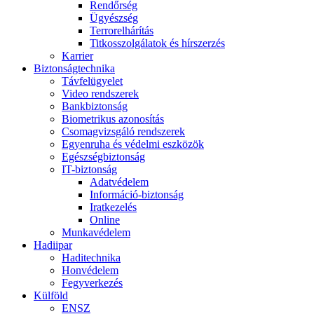
Rendőrség
Ügyészség
Terrorelhárítás
Titkosszolgálatok és hírszerzés
Karrier
Biztonságtechnika
Távfelügyelet
Video rendszerek
Bankbiztonság
Biometrikus azonosítás
Csomagvizsgáló rendszerek
Egyenruha és védelmi eszközök
Egészségbiztonság
IT-biztonság
Adatvédelem
Információ-biztonság
Iratkezelés
Online
Munkavédelem
Hadiipar
Haditechnika
Honvédelem
Fegyverkezés
Külföld
ENSZ