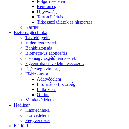
Polgári védelem
Rendőrség
Ügyészség
Terrorelhárítás
Titkosszolgálatok és hírszerzés
Karrier
Biztonságtechnika
Távfelügyelet
Video rendszerek
Bankbiztonság
Biometrikus azonosítás
Csomagvizsgáló rendszerek
Egyenruha és védelmi eszközök
Egészségbiztonság
IT-biztonság
Adatvédelem
Információ-biztonság
Iratkezelés
Online
Munkavédelem
Hadiipar
Haditechnika
Honvédelem
Fegyverkezés
Külföld