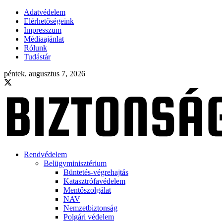
Adatvédelem
Elérhetőségeink
Impresszum
Médiaajánlat
Rólunk
Tudástár
péntek, augusztus 7, 2026
Rendvédelem
Belügyminisztérium
Büntetés-végrehajtás
Katasztrófavédelem
Mentőszolgálat
NAV
Nemzetbiztonság
Polgári védelem