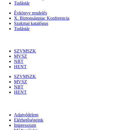
Tudástár
Évkönyv rendelés
X. Biztonságpiac Konferencia
Szakmai katalógus
Tudástár
Szakmai szervezetek
SZVMSZK
MVSZ
NBT
HENT
SZVMSZK
MVSZ
NBT
HENT
Információk
Adatvédelem
Elérhetőségeink
Impresszum