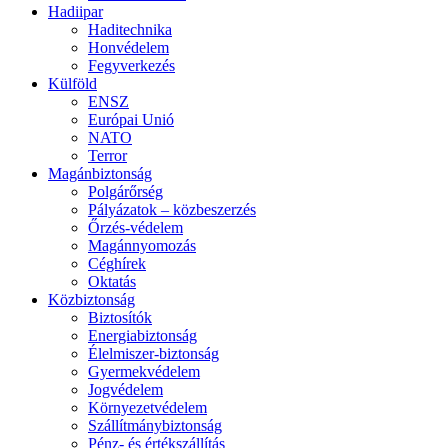
Hadiipar
Haditechnika
Honvédelem
Fegyverkezés
Külföld
ENSZ
Európai Unió
NATO
Terror
Magánbiztonság
Polgárőrség
Pályázatok – közbeszerzés
Őrzés-védelem
Magánnyomozás
Céghírek
Oktatás
Közbiztonság
Biztosítók
Energiabiztonság
Élelmiszer-biztonság
Gyermekvédelem
Jogvédelem
Környezetvédelem
Szállítmánybiztonság
Pénz- és értékszállítás