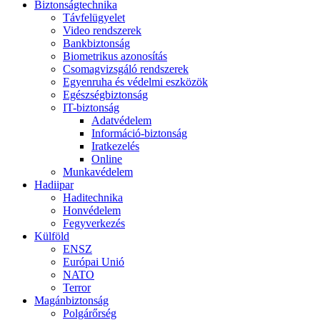
Biztonságtechnika
Távfelügyelet
Video rendszerek
Bankbiztonság
Biometrikus azonosítás
Csomagvizsgáló rendszerek
Egyenruha és védelmi eszközök
Egészségbiztonság
IT-biztonság
Adatvédelem
Információ-biztonság
Iratkezelés
Online
Munkavédelem
Hadiipar
Haditechnika
Honvédelem
Fegyverkezés
Külföld
ENSZ
Európai Unió
NATO
Terror
Magánbiztonság
Polgárőrség