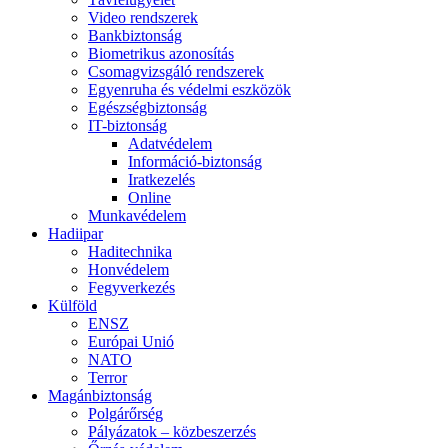
Video rendszerek
Bankbiztonság
Biometrikus azonosítás
Csomagvizsgáló rendszerek
Egyenruha és védelmi eszközök
Egészségbiztonság
IT-biztonság
Adatvédelem
Információ-biztonság
Iratkezelés
Online
Munkavédelem
Hadiipar
Haditechnika
Honvédelem
Fegyverkezés
Külföld
ENSZ
Európai Unió
NATO
Terror
Magánbiztonság
Polgárőrség
Pályázatok – közbeszerzés