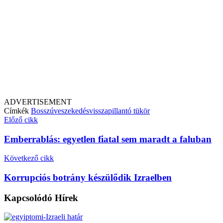
ADVERTISEMENT
Címkék
Bosszú
veszekedés
visszapillantó tükör
Előző cikk
Emberrablás: egyetlen fiatal sem maradt a faluban
Következő cikk
Korrupciós botrány készülődik Izraelben
Kapcsolódó
Hírek