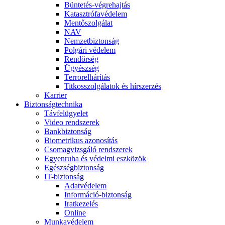
Büntetés-végrehajtás
Katasztrófavédelem
Mentőszolgálat
NAV
Nemzetbiztonság
Polgári védelem
Rendőrség
Ügyészség
Terrorelhárítás
Titkosszolgálatok és hírszerzés
Karrier
Biztonságtechnika
Távfelügyelet
Video rendszerek
Bankbiztonság
Biometrikus azonosítás
Csomagvizsgáló rendszerek
Egyenruha és védelmi eszközök
Egészségbiztonság
IT-biztonság
Adatvédelem
Információ-biztonság
Iratkezelés
Online
Munkavédelem