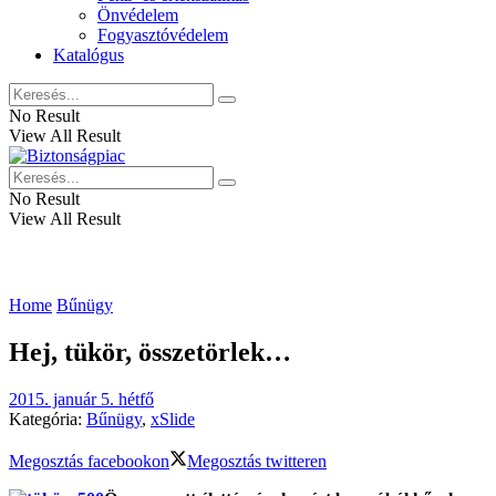
Önvédelem
Fogyasztóvédelem
Katalógus
No Result
View All Result
No Result
View All Result
Home
Bűnügy
Hej, tükör, összetörlek…
2015. január 5. hétfő
Kategória:
Bűnügy
,
xSlide
Megosztás facebookon
Megosztás twitteren