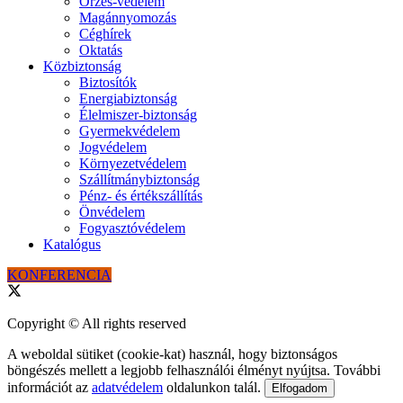
Őrzés-védelem
Magánnyomozás
Céghírek
Oktatás
Közbiztonság
Biztosítók
Energiabiztonság
Élelmiszer-biztonság
Gyermekvédelem
Jogvédelem
Környezetvédelem
Szállítmánybiztonság
Pénz- és értékszállítás
Önvédelem
Fogyasztóvédelem
Katalógus
KONFERENCIA
Copyright © All rights reserved
A weboldal sütiket (cookie-kat) használ, hogy biztonságos
böngészés mellett a legjobb felhasználói élményt nyújtsa. További
információt az
adatvédelem
oldalunkon talál.
Elfogadom