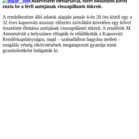
Összeveszett élettársával, ezért bosszúból kővel
zúzta be a férfi autójának visszapillantó tükreit.
A rendelkezésre álló adatok alapján január 4-én 20 óra körül egy a
32 éves kaposvári asszony előzetes szóváltást követően egy kővel
összetörte élettársa autójának visszapillantó tükreit. A rendőrök
M.
Annamáriát
a helyszínen elfogták és előállították a Kaposvári
Rendőrkapitányságra, majd – szabadlábon hagyása mellett –
rongálás vétség elkövetésének megalapozott gyanúja miatt
gyanúsítottként hallgatták ki.