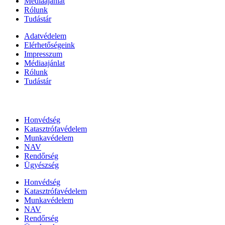
Médiaajánlat
Rólunk
Tudástár
Adatvédelem
Elérhetőségeink
Impresszum
Médiaajánlat
Rólunk
Tudástár
Állami szervezetek
Honvédség
Katasztrófavédelem
Munkavédelem
NAV
Rendőrség
Ügyészség
Honvédség
Katasztrófavédelem
Munkavédelem
NAV
Rendőrség