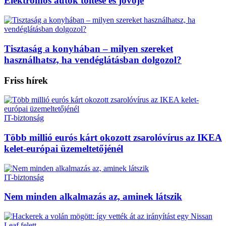
Elektromos autók töltése és jövője
Tisztaság a konyhában – milyen szereket
használhatsz, ha vendéglátásban dolgozol?
Friss hírek
IT-biztonság
Több millió eurós kárt okozott zsarolóvírus az IKEA
kelet-európai üzemeltetőjénél
IT-biztonság
Nem minden alkalmazás az, aminek látszik