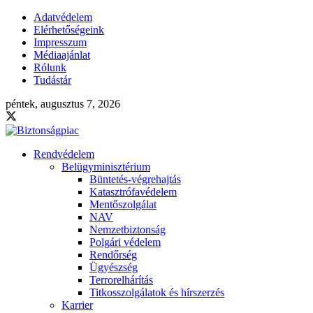
Adatvédelem
Elérhetőségeink
Impresszum
Médiaajánlat
Rólunk
Tudástár
péntek, augusztus 7, 2026
Rendvédelem
Belügyminisztérium
Büntetés-végrehajtás
Katasztrófavédelem
Mentőszolgálat
NAV
Nemzetbiztonság
Polgári védelem
Rendőrség
Ügyészség
Terrorelhárítás
Titkosszolgálatok és hírszerzés
Karrier