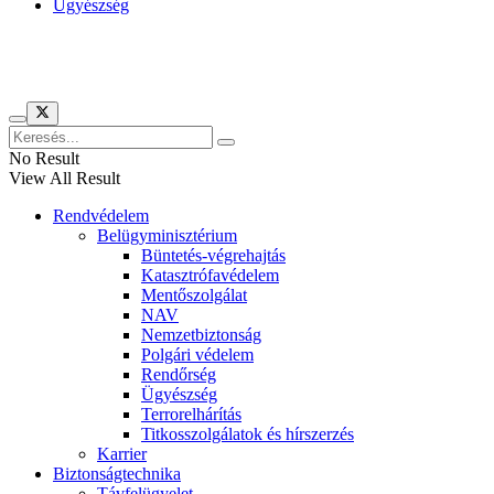
Ügyészség
Híreinket szemlézi
No Result
View All Result
Rendvédelem
Belügyminisztérium
Büntetés-végrehajtás
Katasztrófavédelem
Mentőszolgálat
NAV
Nemzetbiztonság
Polgári védelem
Rendőrség
Ügyészség
Terrorelhárítás
Titkosszolgálatok és hírszerzés
Karrier
Biztonságtechnika
Távfelügyelet