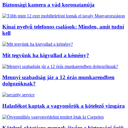
Biztonsági kamera a vád koronatanúja
Kínai nyelvű telefonos csalások: Minden, amit tudni
kell
Mit tegyünk ha kigyullad a kémény?
Mennyi szabadság jár a 12 órás munkarendben
dolgozóknak?
Haladékot kaptak a vagyonőrök a kötelező vizsgára
Kötelező oktatásra mennek jövőre a biztonsági őrök