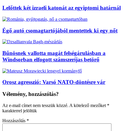
Lelőttek két izraeli katonát az egyiptomi határnál
Égő autó csomagtartójából mentettek ki egy nőt
Bűnösnek vallotta magát felségárulásban a
Windsorban elfogott számszeríjas betörő
Orosz agresszió: Varsó NATO-döntésre vár
Vélemény, hozzászólás?
Az e-mail címet nem tesszük közzé.
A kötelező mezőket
*
karakterrel jelöltük
Hozzászólás
*