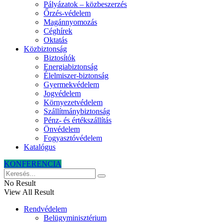
Pályázatok – közbeszerzés
Őrzés-védelem
Magánnyomozás
Céghírek
Oktatás
Közbiztonság
Biztosítók
Energiabiztonság
Élelmiszer-biztonság
Gyermekvédelem
Jogvédelem
Környezetvédelem
Szállítmánybiztonság
Pénz- és értékszállítás
Önvédelem
Fogyasztóvédelem
Katalógus
KONFERENCIA
No Result
View All Result
Rendvédelem
Belügyminisztérium