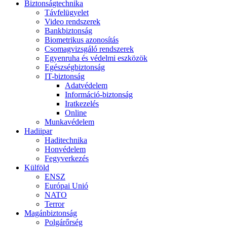
Biztonságtechnika
Távfelügyelet
Video rendszerek
Bankbiztonság
Biometrikus azonosítás
Csomagvizsgáló rendszerek
Egyenruha és védelmi eszközök
Egészségbiztonság
IT-biztonság
Adatvédelem
Információ-biztonság
Iratkezelés
Online
Munkavédelem
Hadiipar
Haditechnika
Honvédelem
Fegyverkezés
Külföld
ENSZ
Európai Unió
NATO
Terror
Magánbiztonság
Polgárőrség