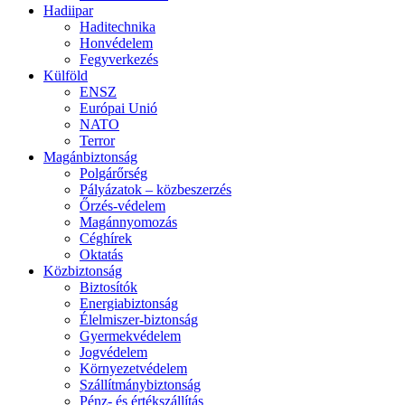
Hadiipar
Haditechnika
Honvédelem
Fegyverkezés
Külföld
ENSZ
Európai Unió
NATO
Terror
Magánbiztonság
Polgárőrség
Pályázatok – közbeszerzés
Őrzés-védelem
Magánnyomozás
Céghírek
Oktatás
Közbiztonság
Biztosítók
Energiabiztonság
Élelmiszer-biztonság
Gyermekvédelem
Jogvédelem
Környezetvédelem
Szállítmánybiztonság
Pénz- és értékszállítás