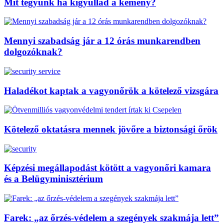
Mit tegyünk ha kigyullad a kémény?
Mennyi szabadság jár a 12 órás munkarendben
dolgozóknak?
Haladékot kaptak a vagyonőrök a kötelező vizsgára
Kötelező oktatásra mennek jövőre a biztonsági őrök
Képzési megállapodást kötött a vagyonőri kamara
és a Belügyminisztérium
Farek: „az őrzés-védelem a szegények szakmája lett”