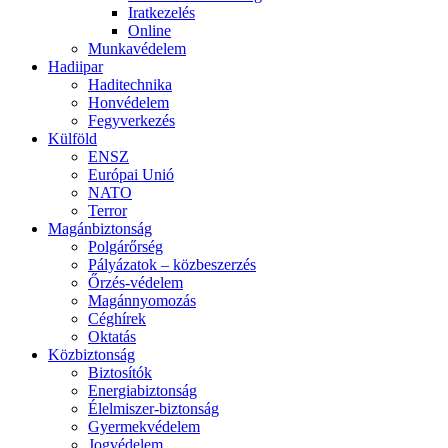
Iratkezelés
Online
Munkavédelem
Hadiipar
Haditechnika
Honvédelem
Fegyverkezés
Külföld
ENSZ
Európai Unió
NATO
Terror
Magánbiztonság
Polgárőrség
Pályázatok – közbeszerzés
Őrzés-védelem
Magánnyomozás
Céghírek
Oktatás
Közbiztonság
Biztosítók
Energiabiztonság
Élelmiszer-biztonság
Gyermekvédelem
Jogvédelem