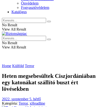
Önvédelem
Fogyasztóvédelem
Katalógus
No Result
View All Result
No Result
View All Result
Home
Külföld
Terror
Heten megsebesültek Ciszjordániában
egy katonákat szállító buszt ért
lövésekben
2022. szeptember 5. hétfő
Kategória:
Terror
,
xHeadline