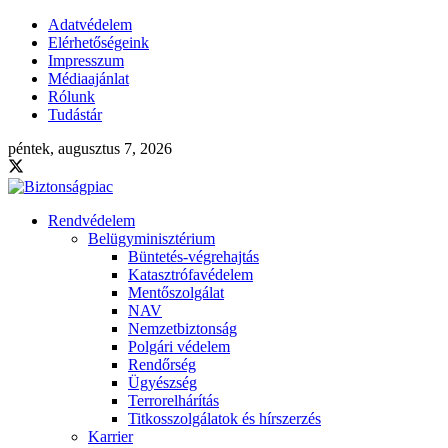
Adatvédelem
Elérhetőségeink
Impresszum
Médiaajánlat
Rólunk
Tudástár
péntek, augusztus 7, 2026
Rendvédelem
Belügyminisztérium
Büntetés-végrehajtás
Katasztrófavédelem
Mentőszolgálat
NAV
Nemzetbiztonság
Polgári védelem
Rendőrség
Ügyészség
Terrorelhárítás
Titkosszolgálatok és hírszerzés
Karrier