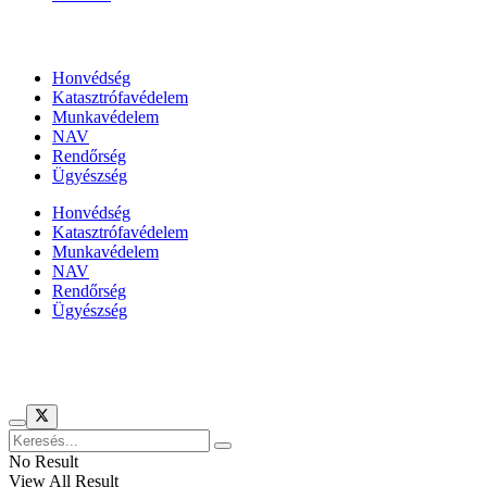
Állami szervezetek
Honvédség
Katasztrófavédelem
Munkavédelem
NAV
Rendőrség
Ügyészség
Honvédség
Katasztrófavédelem
Munkavédelem
NAV
Rendőrség
Ügyészség
Híreinket szemlézi
No Result
View All Result