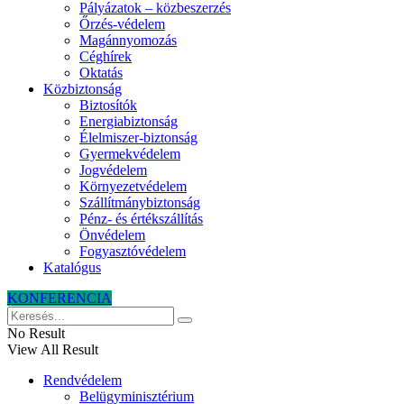
Pályázatok – közbeszerzés
Őrzés-védelem
Magánnyomozás
Céghírek
Oktatás
Közbiztonság
Biztosítók
Energiabiztonság
Élelmiszer-biztonság
Gyermekvédelem
Jogvédelem
Környezetvédelem
Szállítmánybiztonság
Pénz- és értékszállítás
Önvédelem
Fogyasztóvédelem
Katalógus
KONFERENCIA
No Result
View All Result
Rendvédelem
Belügyminisztérium