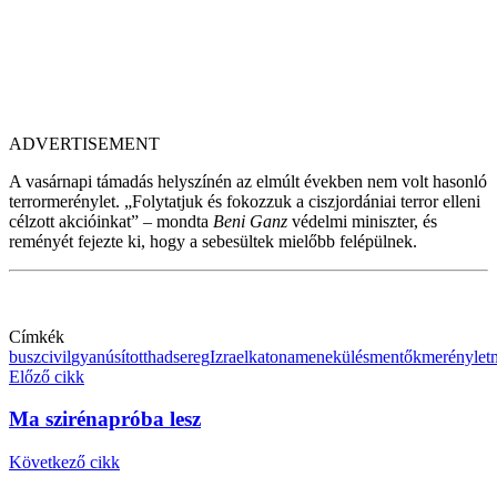
ADVERTISEMENT
A vasárnapi támadás helyszínén az elmúlt években nem volt hasonló
terrormerénylet. „Folytatjuk és fokozzuk a ciszjordániai terror elleni
célzott akcióinkat” – mondta
Beni Ganz
védelmi miniszter, és
reményét fejezte ki, hogy a sebesültek mielőbb felépülnek.
Címkék
busz
civil
gyanúsított
hadsereg
Izrael
katona
menekülés
mentők
merénylet
Előző cikk
Ma szirénapróba lesz
Következő cikk