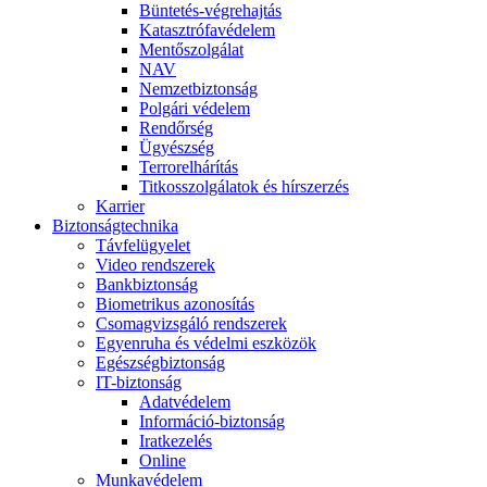
Büntetés-végrehajtás
Katasztrófavédelem
Mentőszolgálat
NAV
Nemzetbiztonság
Polgári védelem
Rendőrség
Ügyészség
Terrorelhárítás
Titkosszolgálatok és hírszerzés
Karrier
Biztonságtechnika
Távfelügyelet
Video rendszerek
Bankbiztonság
Biometrikus azonosítás
Csomagvizsgáló rendszerek
Egyenruha és védelmi eszközök
Egészségbiztonság
IT-biztonság
Adatvédelem
Információ-biztonság
Iratkezelés
Online
Munkavédelem