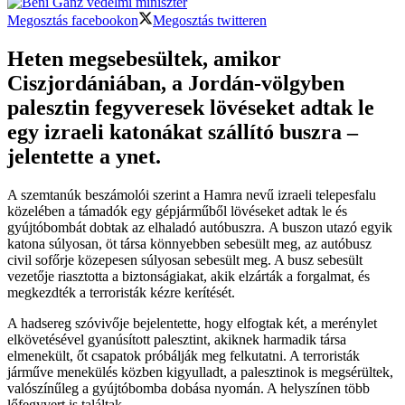
Megosztás facebookon
Megosztás twitteren
Heten megsebesültek, amikor
Ciszjordániában, a Jordán-völgyben
palesztin fegyveresek lövéseket adtak le
egy izraeli katonákat szállító buszra –
jelentette a ynet.
A szemtanúk beszámolói szerint a Hamra nevű izraeli telepesfalu
közelében a támadók egy gépjárműből lövéseket adtak le és
gyújtóbombát dobtak az elhaladó autóbuszra. A buszon utazó egyik
katona súlyosan, öt társa könnyebben sebesült meg, az autóbusz
civil sofőrje közepesen súlyosan sebesült meg. A busz sebesült
vezetője riasztotta a biztonságiakat, akik elzárták a forgalmat, és
megkezdték a terroristák kézre kerítését.
A hadsereg szóvivője bejelentette, hogy elfogtak két, a merénylet
elkövetésével gyanúsított palesztint, akiknek harmadik társa
elmenekült, őt csapatok próbálják meg felkutatni. A terroristák
járműve menekülés közben kigyulladt, a palesztinok is megsérültek,
valószínűleg a gyújtóbomba dobása nyomán. A helyszínen több
lőfegyvert is találtak.