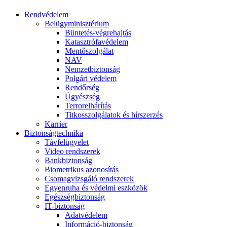
Rendvédelem
Belügyminisztérium
Büntetés-végrehajtás
Katasztrófavédelem
Mentőszolgálat
NAV
Nemzetbiztonság
Polgári védelem
Rendőrség
Ügyészség
Terrorelhárítás
Titkosszolgálatok és hírszerzés
Karrier
Biztonságtechnika
Távfelügyelet
Video rendszerek
Bankbiztonság
Biometrikus azonosítás
Csomagvizsgáló rendszerek
Egyenruha és védelmi eszközök
Egészségbiztonság
IT-biztonság
Adatvédelem
Információ-biztonság