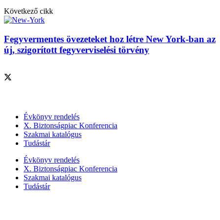
Következő cikk
Fegyvermentes övezeteket hoz létre New York-ban az
új, szigorított fegyverviselési törvény
Szolgáltatásaink
Évkönyv rendelés
X. Biztonságpiac Konferencia
Szakmai katalógus
Tudástár
Évkönyv rendelés
X. Biztonságpiac Konferencia
Szakmai katalógus
Tudástár
Szakmai szervezetek