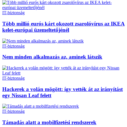
IT-biztonság
Több millió eurós kárt okozott zsarolóvírus az IKEA
kelet-európai üzemeltetőjénél
IT-biztonság
Nem minden alkalmazás az, aminek látszik
IT-biztonság
Hackerek a volán mögött: így vették át az irányítást
egy Nissan Leaf felett
IT-biztonság
Támadás alatt a mobilfizetési rendszerek