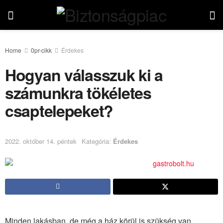
Home
0pr-cikk
Érdekes
Hogyan válasszuk ki a
számunkra tökéletes
csaptelepeket?
2022. október 14. péntek
Kategória:
Érdekes
Minden lakásban, de még a ház körül is szükség van