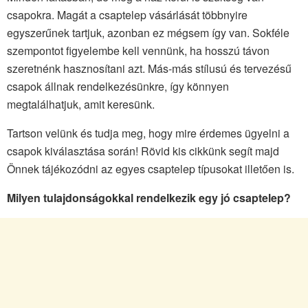
csapokra. Magát a csaptelep vásárlását többnyire
egyszerűnek tartjuk, azonban ez mégsem így van. Sokféle
szempontot figyelembe kell vennünk, ha hosszú távon
szeretnénk hasznosítani azt. Más-más stílusú és tervezésű
csapok állnak rendelkezésünkre, így könnyen
megtalálhatjuk, amit keresünk.
Tartson velünk és tudja meg, hogy mire érdemes ügyelni a
csapok kiválasztása során! Rövid kis cikkünk segít majd
Önnek tájékozódni az egyes csaptelep típusokat illetően is.
Milyen tulajdonságokkal rendelkezik egy jó csaptelep?