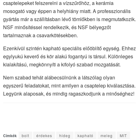
csaptelepeket felszerelni a vízszűrőhöz, a kerámia
mosogató vagy éppen a helyhiány miatt. A professzionális
gyártás már a szállításban lévő tömlőkben is megmutatkozik.
NSF minősítéssel rendelkezik, és NSF bélyegzőt
tartalmaznak a csavarkötésekben.
Ezenkívül szintén kapható speciális előöblítő egység. Ehhez
egylyukú keverő és kör alakú fogantyú is társul. Különleges
kialakítású, megkönnyíti a kifolyó szabad mozgatását.
Nem szabad tehát alábecsülnünk a látszólag olyan
egyszerű feladatokat, mint amilyen a csaptelep kiválasztása.
Legyünk alaposak, és mindig ragaszkodjunk a minőséghez!
Címkék
bolt
érdekes
hideg
kapható
meleg
MIT