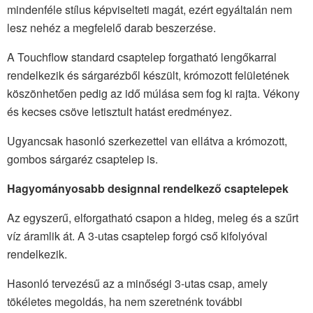
mindenféle stílus képviselteti magát, ezért egyáltalán nem
lesz nehéz a megfelelő darab beszerzése.
A Touchflow standard csaptelep forgatható lengőkarral
rendelkezik és sárgarézből készült, krómozott felületének
köszönhetően pedig az idő múlása sem fog ki rajta. Vékony
és kecses csöve letisztult hatást eredményez.
Ugyancsak hasonló szerkezettel van ellátva a krómozott,
gombos sárgaréz csaptelep is.
Hagyományosabb designnal rendelkező csaptelepek
Az egyszerű, elforgatható csapon a hideg, meleg és a szűrt
víz áramlik át. A 3-utas csaptelep forgó cső kifolyóval
rendelkezik.
Hasonló tervezésű az a minőségi 3-utas csap, amely
tökéletes megoldás, ha nem szeretnénk további