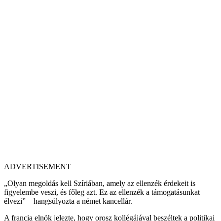
ADVERTISEMENT
„Olyan megoldás kell Szíriában, amely az ellenzék érdekeit is
figyelembe veszi, és főleg azt. Ez az ellenzék a támogatásunkat
élvezi” – hangsúlyozta a német kancellár.
A francia elnök jelezte, hogy orosz kollégájával beszéltek a politikai