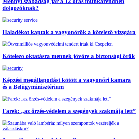
Mennyi szabadság jár a 12 órás munkarendben
dolgozóknak?
Haladékot kaptak a vagyonőrök a kötelező vizsgára
Kötelező oktatásra mennek jövőre a biztonsági őrök
Képzési megállapodást kötött a vagyonőri kamara
és a Belügyminisztérium
Farek: „az őrzés-védelem a szegények szakmája lett”