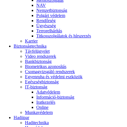
Mentőszolgálat
NAV
Nemzetbiztonság
Polgári védelem
Rendőrség
Ügyészség
Terrorelhárítás
Titkosszolgálatok és hírszerzés
Karrier
Biztonságtechnika
Távfelügyelet
Video rendszerek
Bankbiztonság
Biometrikus azonosítás
Csomagvizsgáló rendszerek
Egyenruha és védelmi eszközök
Egészségbiztonság
IT-biztonság
Adatvédelem
Információ-biztonság
Iratkezelés
Online
Munkavédelem
Hadiipar
Haditechnika