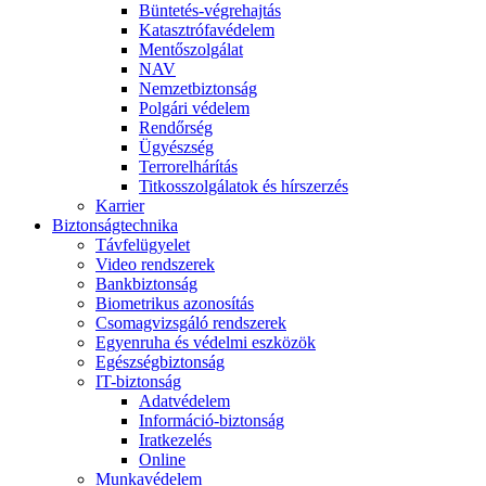
Büntetés-végrehajtás
Katasztrófavédelem
Mentőszolgálat
NAV
Nemzetbiztonság
Polgári védelem
Rendőrség
Ügyészség
Terrorelhárítás
Titkosszolgálatok és hírszerzés
Karrier
Biztonságtechnika
Távfelügyelet
Video rendszerek
Bankbiztonság
Biometrikus azonosítás
Csomagvizsgáló rendszerek
Egyenruha és védelmi eszközök
Egészségbiztonság
IT-biztonság
Adatvédelem
Információ-biztonság
Iratkezelés
Online
Munkavédelem