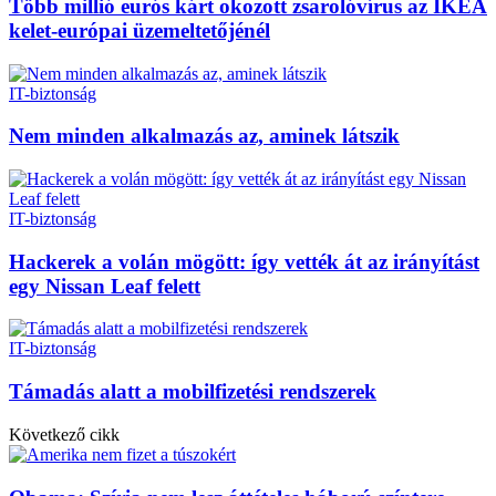
Több millió eurós kárt okozott zsarolóvírus az IKEA
kelet-európai üzemeltetőjénél
IT-biztonság
Nem minden alkalmazás az, aminek látszik
IT-biztonság
Hackerek a volán mögött: így vették át az irányítást
egy Nissan Leaf felett
IT-biztonság
Támadás alatt a mobilfizetési rendszerek
Következő cikk