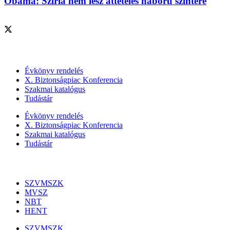
Obama: Szíria nem lesz áttételes háború színtere
Szolgáltatásaink
Évkönyv rendelés
X. Biztonságpiac Konferencia
Szakmai katalógus
Tudástár
Évkönyv rendelés
X. Biztonságpiac Konferencia
Szakmai katalógus
Tudástár
Szakmai szervezetek
SZVMSZK
MVSZ
NBT
HENT
SZVMSZK