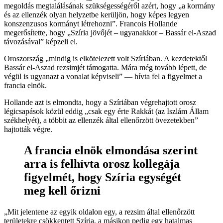
megoldás megtalálásának szükségességéről azért, hogy „a kormány
és az ellenzék olyan helyzetbe kerüljön, hogy képes legyen
konszenzusos kormányt létrehozni”. Francois Hollande
megerősítette, hogy „Szíria jövőjét – ugyanakkor – Bassár el-Aszad
távozásával” képzeli el.
Oroszország „mindig is elkötelezett volt Szíriában. A kezdetektől
Bassár el-Aszad rezsimjét támogatta. Mára még tovább lépett, de
végül is ugyanazt a vonalat képviseli” — hívta fel a figyelmet a
francia elnök.
Hollande azt is elmondta, hogy a Szíriában végrehajtott orosz
légicsapások közül eddig „csak egy érte Rakkát (az Iszlám Állam
székhelyét), a többit az ellenzék által ellenőrzött övezetekben”
hajtották végre.
A francia elnök elmondása szerint
arra is felhívta orosz kollegája
figyelmét, hogy Szíria egységét
meg kell őrizni
„Mit jelentene az egyik oldalon egy, a rezsim által ellenőrzött
területekre csökkentett Szíria, a másikon pedig egy hatalmas