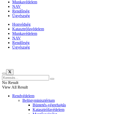
Munkavédelem
NAV
Rendőrség
Ügyészség
Honvédség
Katasztrófavédelem
Munkavédelem
NAV
Rendőrség
Ügyészség
Híreinket szemlézi
No Result
View All Result
Rendvédelem
Belügyminisztérium
Büntetés-végrehajtás
Katasztrófavédelem