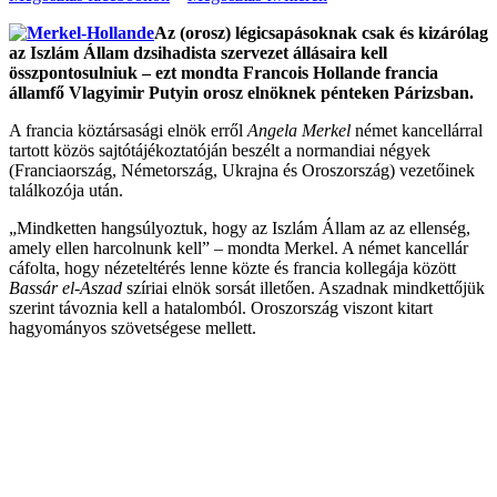
Az (orosz) légicsapásoknak csak és kizárólag
az Iszlám Állam dzsihadista szervezet állásaira kell
összpontosulniuk – ezt mondta Francois Hollande francia
államfő Vlagyimir Putyin orosz elnöknek pénteken Párizsban.
A francia köztársasági elnök erről
Angela Merkel
német kancellárral
tartott közös sajtótájékoztatóján beszélt a normandiai négyek
(Franciaország, Németország, Ukrajna és Oroszország) vezetőinek
találkozója után.
„Mindketten hangsúlyoztuk, hogy az Iszlám Állam az az ellenség,
amely ellen harcolnunk kell” – mondta Merkel. A német kancellár
cáfolta, hogy nézeteltérés lenne közte és francia kollegája között
Bassár el-Aszad
szíriai elnök sorsát illetően. Aszadnak mindkettőjük
szerint távoznia kell a hatalomból. Oroszország viszont kitart
hagyományos szövetségese mellett.