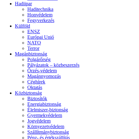
Hadiipar
Haditechnika
Honvédelem
Fegyverkezés
Külföld
ENSZ
Európai Unió
NATO
Terror
Magánbiztonság
Polgárőrség
Pályázatok – közbeszerzés
Őrzés-védelem
Magánnyomozás
Céghírek
Oktatás
Közbiztonság
Biztosítók
Energiabiztonság
Élelmiszer-biztonság
Gyermekvédelem
Jogvédelem
Környezetvédelem
Szállítmánybiztonság
Pénz- és értékszállítás