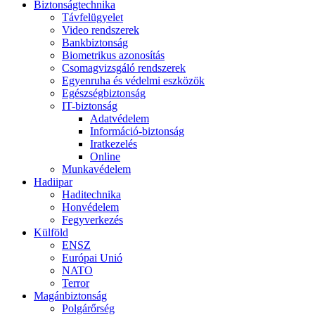
Biztonságtechnika
Távfelügyelet
Video rendszerek
Bankbiztonság
Biometrikus azonosítás
Csomagvizsgáló rendszerek
Egyenruha és védelmi eszközök
Egészségbiztonság
IT-biztonság
Adatvédelem
Információ-biztonság
Iratkezelés
Online
Munkavédelem
Hadiipar
Haditechnika
Honvédelem
Fegyverkezés
Külföld
ENSZ
Európai Unió
NATO
Terror
Magánbiztonság
Polgárőrség