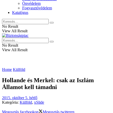
Önvédelem
Fogyasztóvédelem
Katalógus
No Result
View All Result
No Result
View All Result
Home
Külföld
Hollande és Merkel: csak az Iszlám
Államot kell támadni
2015. október 5. hétfő
Kategória:
Külföld
,
xSlide
Megosztás facebookon
Megosztás twitteren