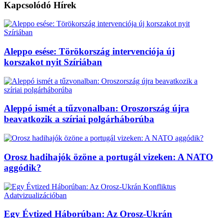
Kapcsolódó
Hírek
Aleppo esése: Törökország intervenciója új
korszakot nyit Szíriában
Aleppó ismét a tűzvonalban: Oroszország újra
beavatkozik a szíriai polgárháborúba
Orosz hadihajók özöne a portugál vizeken: A NATO
aggódik?
Egy Évtized Háborúban: Az Orosz-Ukrán