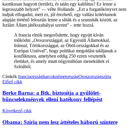
kaotikusan hagyott (terület), és talán egy kalifátus? Ez lenne a
legrosszabb helyzet” — vélte Hollande. „Ezt a forgatókönyvet nem
tudjuk elfogadni, mert ez, jól érezhető, egy vallási kritériumok
alapján történő felosztás lenne a síiták és a szunniták között, az
Iszlám Állam játékszabályai szerint” – tette hozzá.
A francia elnök megerősítette, hogy együtt kíván
működni „Oroszországgal, az Egyesült Államokkal,
Iránnal, Törökországgal, az Öböl-országokkal és az
Európai Unióval”, hogy politikai megoldást találjanak a
konfliktusra, amelyben eddig 250 ezren vesztették
életüket, és amely miatt négymillióan menekültek el
Szíriából.
Címkék
franciaország
harcok
németország
Oroszország
szíria
Előző cikk
Berke Barna: a Btk. biztosítja a gyűlölet-
bűncselekmények elleni hatékony fellépést
Következő cikk
Obama: Szíria nem lesz áttételes háború színtere