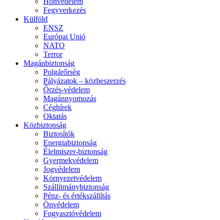
Honvédelem
Fegyverkezés
Külföld
ENSZ
Európai Unió
NATO
Terror
Magánbiztonság
Polgárőrség
Pályázatok – közbeszerzés
Őrzés-védelem
Magánnyomozás
Céghírek
Oktatás
Közbiztonság
Biztosítók
Energiabiztonság
Élelmiszer-biztonság
Gyermekvédelem
Jogvédelem
Környezetvédelem
Szállítmánybiztonság
Pénz- és értékszállítás
Önvédelem
Fogyasztóvédelem