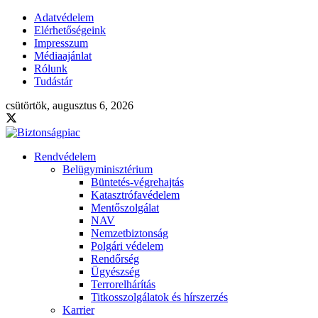
Adatvédelem
Elérhetőségeink
Impresszum
Médiaajánlat
Rólunk
Tudástár
csütörtök, augusztus 6, 2026
Rendvédelem
Belügyminisztérium
Büntetés-végrehajtás
Katasztrófavédelem
Mentőszolgálat
NAV
Nemzetbiztonság
Polgári védelem
Rendőrség
Ügyészség
Terrorelhárítás
Titkosszolgálatok és hírszerzés
Karrier