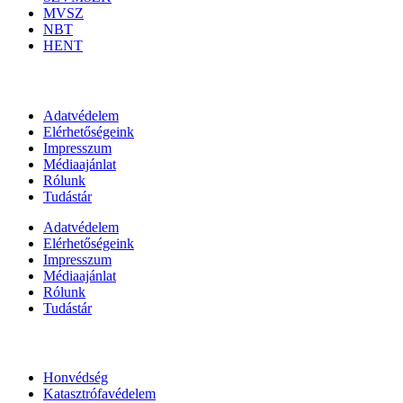
MVSZ
NBT
HENT
Információk
Adatvédelem
Elérhetőségeink
Impresszum
Médiaajánlat
Rólunk
Tudástár
Adatvédelem
Elérhetőségeink
Impresszum
Médiaajánlat
Rólunk
Tudástár
Állami szervezetek
Honvédség
Katasztrófavédelem