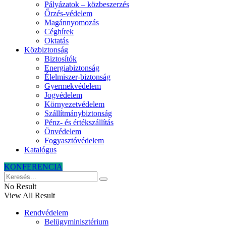
Pályázatok – közbeszerzés
Őrzés-védelem
Magánnyomozás
Céghírek
Oktatás
Közbiztonság
Biztosítók
Energiabiztonság
Élelmiszer-biztonság
Gyermekvédelem
Jogvédelem
Környezetvédelem
Szállítmánybiztonság
Pénz- és értékszállítás
Önvédelem
Fogyasztóvédelem
Katalógus
KONFERENCIA
No Result
View All Result
Rendvédelem
Belügyminisztérium