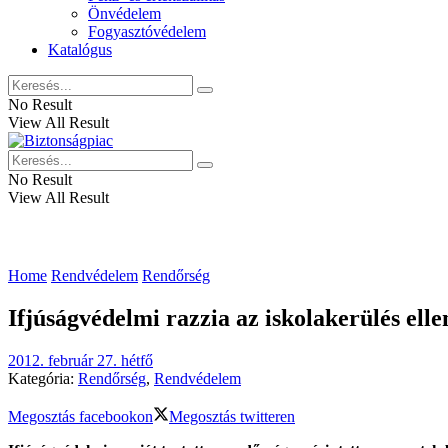
Önvédelem
Fogyasztóvédelem
Katalógus
No Result
View All Result
No Result
View All Result
Home
Rendvédelem
Rendőrség
Ifjúságvédelmi razzia az iskolakerülés elle
2012. február 27. hétfő
Kategória:
Rendőrség
,
Rendvédelem
Megosztás facebookon
Megosztás twitteren