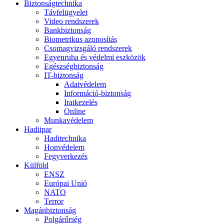
Biztonságtechnika
Távfelügyelet
Video rendszerek
Bankbiztonság
Biometrikus azonosítás
Csomagvizsgáló rendszerek
Egyenruha és védelmi eszközök
Egészségbiztonság
IT-biztonság
Adatvédelem
Információ-biztonság
Iratkezelés
Online
Munkavédelem
Hadiipar
Haditechnika
Honvédelem
Fegyverkezés
Külföld
ENSZ
Európai Unió
NATO
Terror
Magánbiztonság
Polgárőrség