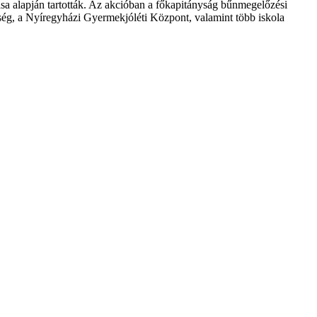
sa alapján tartották. Az akcióban a főkapitányság bűnmegelőzési
lőség, a Nyíregyházi Gyermekjóléti Központ, valamint több iskola