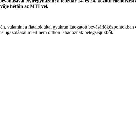
 bevonásával Nyíregyházán; a február 14. és 24. közötti ellenőrzési 
vője hétfőn az MTI-vel.
 valamint a fiatalok által gyakran látogatott bevásárlóközpontokban c
osi igazolással miért nem otthon lábadoznak betegségükből.