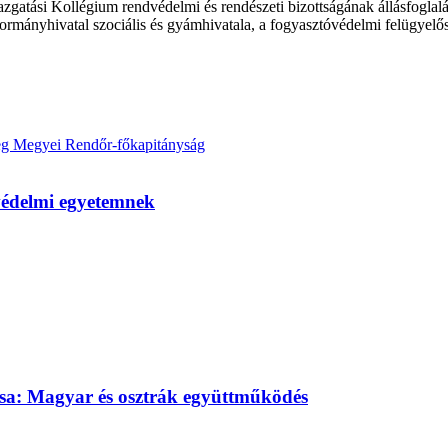
gatási Kollégium rendvédelmi és rendészeti bizottságának állásfoglalá
égi kormányhivatal szociális és gyámhivatala, a fogyasztóvédelmi felügye
eg Megyei Rendőr-főkapitányság
tvédelmi egyetemnek
sa: Magyar és osztrák együttműködés