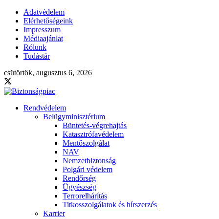
Adatvédelem
Elérhetőségeink
Impresszum
Médiaajánlat
Rólunk
Tudástár
csütörtök, augusztus 6, 2026
Rendvédelem
Belügyminisztérium
Büntetés-végrehajtás
Katasztrófavédelem
Mentőszolgálat
NAV
Nemzetbiztonság
Polgári védelem
Rendőrség
Ügyészség
Terrorelhárítás
Titkosszolgálatok és hírszerzés
Karrier