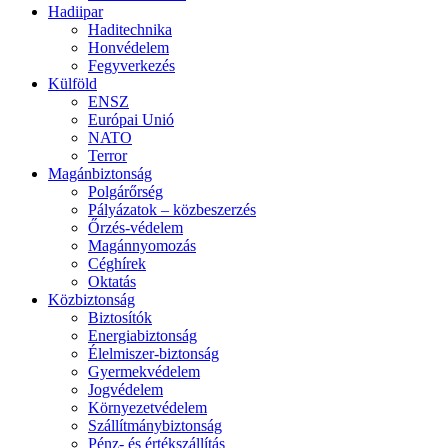
Hadiipar
Haditechnika
Honvédelem
Fegyverkezés
Külföld
ENSZ
Európai Unió
NATO
Terror
Magánbiztonság
Polgárőrség
Pályázatok – közbeszerzés
Őrzés-védelem
Magánnyomozás
Céghírek
Oktatás
Közbiztonság
Biztosítók
Energiabiztonság
Élelmiszer-biztonság
Gyermekvédelem
Jogvédelem
Környezetvédelem
Szállítmánybiztonság
Pénz- és értékszállítás