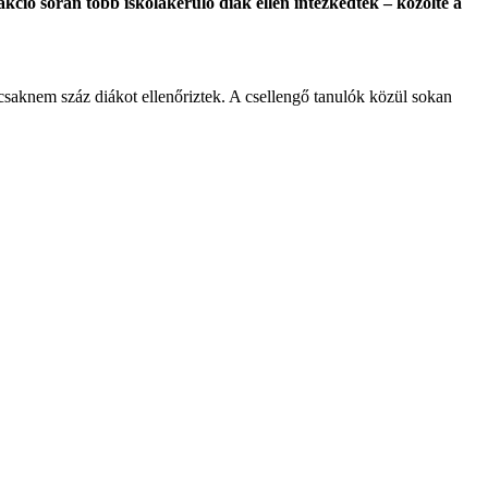
akció során több iskolakerülő diák ellen intézkedtek – közölte a
saknem száz diákot ellenőriztek. A csellengő tanulók közül sokan