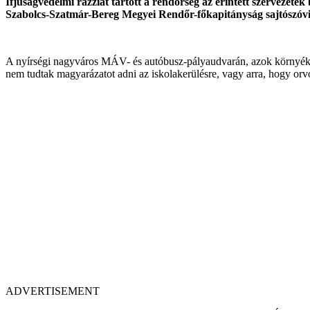
Ifjúságvédelmi razziát tartott a rendőrség az érintett szervezetek
Szabolcs-Szatmár-Bereg Megyei Rendőr-főkapitányság sajtószóvi
A nyírségi nagyváros MÁV- és autóbusz-pályaudvarán, azok környékén,
nem tudtak magyarázatot adni az iskolakerülésre, vagy arra, hogy orv
ADVERTISEMENT