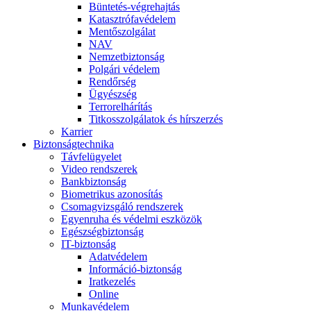
Büntetés-végrehajtás
Katasztrófavédelem
Mentőszolgálat
NAV
Nemzetbiztonság
Polgári védelem
Rendőrség
Ügyészség
Terrorelhárítás
Titkosszolgálatok és hírszerzés
Karrier
Biztonságtechnika
Távfelügyelet
Video rendszerek
Bankbiztonság
Biometrikus azonosítás
Csomagvizsgáló rendszerek
Egyenruha és védelmi eszközök
Egészségbiztonság
IT-biztonság
Adatvédelem
Információ-biztonság
Iratkezelés
Online
Munkavédelem