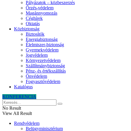
Pályázatok – közbeszerzés
Őrzés-védelem
Magánnyomozás
Céghírek
Oktatás
Közbiztonság
Biztosítók
Energiabiztonság
Élelmiszer-biztonság
Gyermekvédelem
Jogvédelem
Környezetvédelem
Szállítmánybiztonság
Pénz- és értékszállítás
Önvédelem
Fogyasztóvédelem
Katalógus
KONFERENCIA
No Result
View All Result
Rendvédelem
Belügyminisztérium