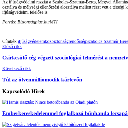
Az ifjúságvédelmi razziát a Szabolcs-Szatmár-Bereg Megyei Államigaz
osztálya és mélységi ellenőrzési alosztálya mellett részt vett a térs
ifjúságvédelmi felelőse is.
Forrás: Biztonságpiac.hu/MTI
Címkék
ifjúságvédelem
közbiztonság
rendőrség
Szabolcs-Szatmár-Ber
Előző cikk
Csirkesütő cég végzett szociológiai felmérést a nemze
Következő cikk
Túl az ötvenmilliomodik kártevőn
Kapcsolódó
Hírek
Emberkereskedelemmel foglalkozó bűnbanda lecsapá