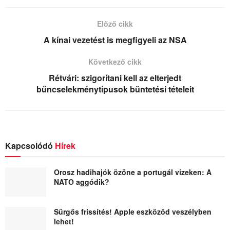
Előző cikk
A kínai vezetést is megfigyeli az NSA
Következő cikk
Rétvári: szigorítani kell az elterjedt
bűncselekménytípusok büntetési tételeit
Kapcsolódó
Hírek
Orosz hadihajók özöne a portugál vizeken: A
NATO aggódik?
Sürgős frissítés! Apple eszközöd veszélyben
lehet!