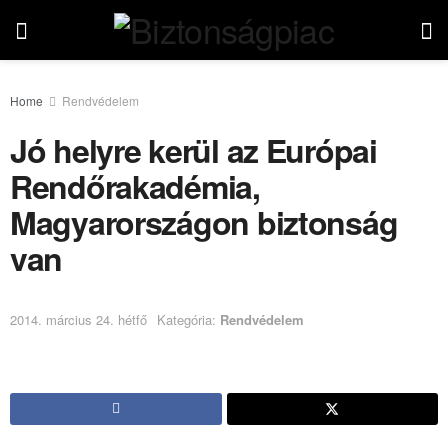
Home
Rendvédelem
Jó helyre kerül az Európai
Rendőrakadémia,
Magyarországon biztonság
van
2014. március 24. hétfő
Kategória:
Rendvédelem