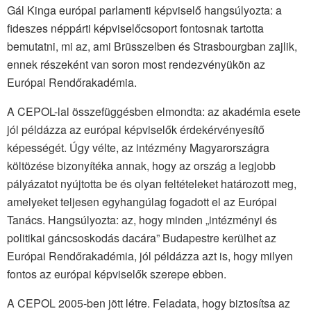
Gál Kinga európai parlamenti képviselő hangsúlyozta: a
fideszes néppárti képviselőcsoport fontosnak tartotta
bemutatni, mi az, ami Brüsszelben és Strasbourgban zajlik,
ennek részeként van soron most rendezvényükön az
Európai Rendőrakadémia.
A CEPOL-lal összefüggésben elmondta: az akadémia esete
jól példázza az európai képviselők érdekérvényesítő
képességét. Úgy vélte, az intézmény Magyarországra
költözése bizonyítéka annak, hogy az ország a legjobb
pályázatot nyújtotta be és olyan feltételeket határozott meg,
amelyeket teljesen egyhangúlag fogadott el az Európai
Tanács. Hangsúlyozta: az, hogy minden „intézményi és
politikai gáncsoskodás dacára” Budapestre kerülhet az
Európai Rendőrakadémia, jól példázza azt is, hogy milyen
fontos az európai képviselők szerepe ebben.
A CEPOL 2005-ben jött létre. Feladata, hogy biztosítsa az