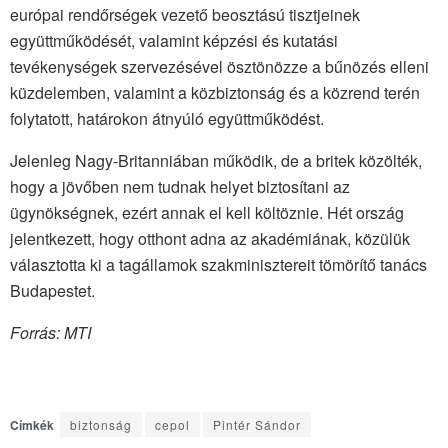
európai rendőrségek vezető beosztású tisztjeinek
együttműködését, valamint képzési és kutatási
tevékenységek szervezésével ösztönözze a bűnözés elleni
küzdelemben, valamint a közbiztonság és a közrend terén
folytatott, határokon átnyúló együttműködést.
Jelenleg Nagy-Britanniában működik, de a britek közölték,
hogy a jövőben nem tudnak helyet biztosítani az
ügynökségnek, ezért annak el kell költöznie. Hét ország
jelentkezett, hogy otthont adna az akadémiának, közülük
választotta ki a tagállamok szakminisztereit tömörítő tanács
Budapestet.
Forrás: MTI
Címkék
biztonság
cepol
Pintér Sándor