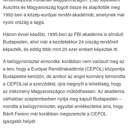
Ausztria és Magyarország fogott össze és alapították meg
1992-ben a közép-európai rendőr-akadémiát, amelynek már
nyolc ország a tagja.
Három évvel később, 1995-ben az FBI akadémia is elindult
Budapesten, ahol már a kezdetekkor 24 ország rendőreit
képezték, és eddig több mint 20 ezer embert képeztek itt.
A belügyminiszter elmondta: korábban nem valósult meg az
a terv, hogy a Európai Rendőrakadémia (CEPOL) központja
Budapestre kerüljön, de amikor az angol kormány felmondta
a CEPOL-lal a szerződést, újra megnyílt a lehetőség, hogy
az intézmény Magyarországon működhessen. Az akadémia
várhatóan szeptemberben nyitja meg kapuit Budapesten –
mondta a belügyminiszter, egyúttal emlékeztetve arra, hogy
Bánfi Ferenc már korábban megszerezte a CEPOL
igazgatói helyét.