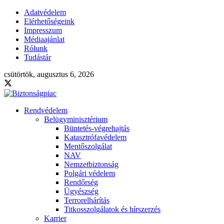
Adatvédelem
Elérhetőségeink
Impresszum
Médiaajánlat
Rólunk
Tudástár
csütörtök, augusztus 6, 2026
Rendvédelem
Belügyminisztérium
Büntetés-végrehajtás
Katasztrófavédelem
Mentőszolgálat
NAV
Nemzetbiztonság
Polgári védelem
Rendőrség
Ügyészség
Terrorelhárítás
Titkosszolgálatok és hírszerzés
Karrier