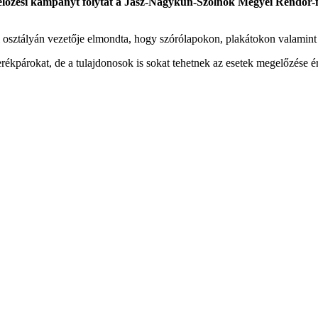
gelőzési kampányt folytat a Jász-Nagykun-Szolnok Megyei Rendőr-f
osztályán vezetője elmondta, hogy szórólapokon, plakátokon valamint 
erékpárokat, de a tulajdonosok is sokat tehetnek az esetek megelőzése 