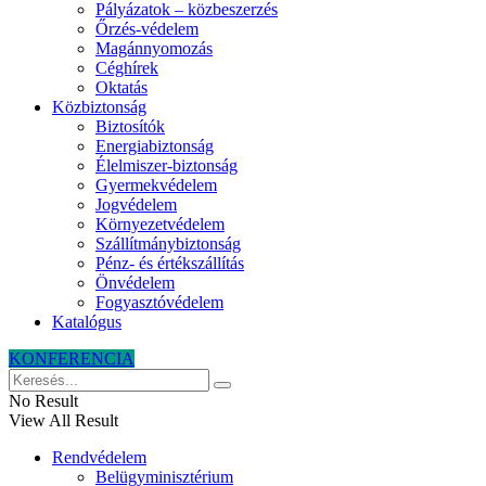
Pályázatok – közbeszerzés
Őrzés-védelem
Magánnyomozás
Céghírek
Oktatás
Közbiztonság
Biztosítók
Energiabiztonság
Élelmiszer-biztonság
Gyermekvédelem
Jogvédelem
Környezetvédelem
Szállítmánybiztonság
Pénz- és értékszállítás
Önvédelem
Fogyasztóvédelem
Katalógus
KONFERENCIA
No Result
View All Result
Rendvédelem
Belügyminisztérium