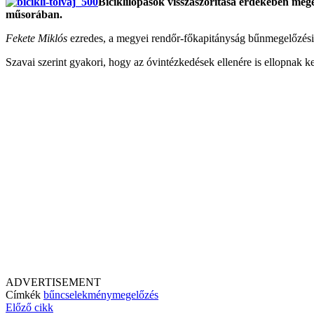
Biciklilopások visszaszorítása érdekében me
műsorában.
Fekete Miklós
ezredes, a megyei rendőr-főkapitányság bűnmegelőzési 
Szavai szerint gyakori, hogy az óvintézkedések ellenére is ellopnak k
ADVERTISEMENT
Címkék
bűncselekmény
megelőzés
Előző cikk