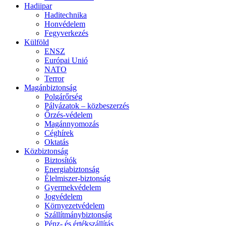
Hadiipar
Haditechnika
Honvédelem
Fegyverkezés
Külföld
ENSZ
Európai Unió
NATO
Terror
Magánbiztonság
Polgárőrség
Pályázatok – közbeszerzés
Őrzés-védelem
Magánnyomozás
Céghírek
Oktatás
Közbiztonság
Biztosítók
Energiabiztonság
Élelmiszer-biztonság
Gyermekvédelem
Jogvédelem
Környezetvédelem
Szállítmánybiztonság
Pénz- és értékszállítás