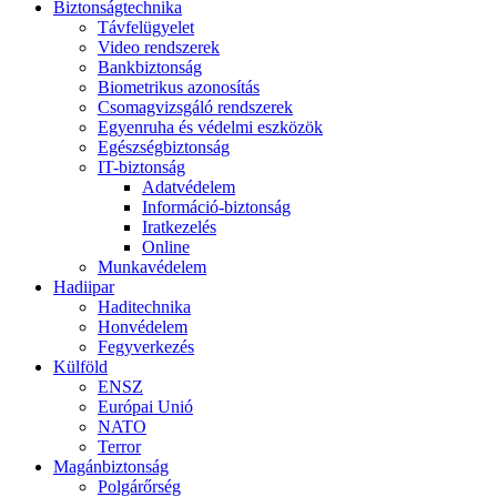
Biztonságtechnika
Távfelügyelet
Video rendszerek
Bankbiztonság
Biometrikus azonosítás
Csomagvizsgáló rendszerek
Egyenruha és védelmi eszközök
Egészségbiztonság
IT-biztonság
Adatvédelem
Információ-biztonság
Iratkezelés
Online
Munkavédelem
Hadiipar
Haditechnika
Honvédelem
Fegyverkezés
Külföld
ENSZ
Európai Unió
NATO
Terror
Magánbiztonság
Polgárőrség