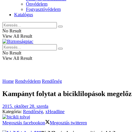
Önvédelem
Fogyasztóvédelem
Katalógus
No Result
View All Result
No Result
View All Result
Home
Rendvédelem
Rendőrség
Kampányt folytat a biciklilopások megelőz
2015. október 28. szerda
Kategória:
Rendőrség
,
xHeadline
Megosztás facebookon
Megosztás twitteren