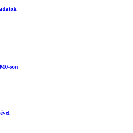
i adatok
z M0-son
ével