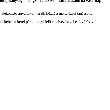
őkapitányság – hangzott el az M1 aktuális csatorna vasárnapi
tájékoztató anyagokon teszik közzé a megelőzési tanácsokat.
érdekében a kerékpárok megfelelő elhelyezésével és lezárásával.