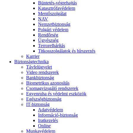
Büntetés-végrehajtás
Katasztrófavédelem
Mentőszolgálat
NAV
Nemzetbiztonság
Polgári védelem
Rendőrség
Ügyészség
Terrorelhárítás
Titkosszolgálatok és hírszerzés
Karrier
Biztonságtechnika
Távfelügyelet
Video rendszerek
Bankbiztonság
Biometrikus azonosítás
Csomagvizsgáló rendszerek
Egyenruha és védelmi eszközök
Egészségbiztonság
IT-biztonság
Adatvédelem
Információ-biztonság
Iratkezelés
Online
Munkavédelem