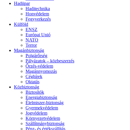
Hadiipar
Haditechnika
Honvédelem
Fegyverkezés
Külföld
ENSZ
Európai Unió
NATO
Terror
Magánbiztonság
Polgárőrség
Pályázatok – közbeszerzés
Őrzés-védelem
Magánnyomozás
Céghírek
Oktatás
Közbiztonság
Biztosítók
Energiabiztonság
Élelmiszer-biztonság
Gyermekvédelem
Jogvédelem
Környezetvédelem
Szállítmánybiztonság
Pénz- és értékszállítás