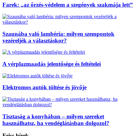
Farek: „az őrzés-védelem a szegények szakmája lett”
Szaunába való lambéria: milyen szempontok
vezéreljék a választáskor?
A vérplazmaadás jelentősége és feltételei
Elektromos autók töltése és jövője
Tisztaság a konyhában – milyen szereket
használhatsz, ha vendéglátásban dolgozol?
Friss hírek