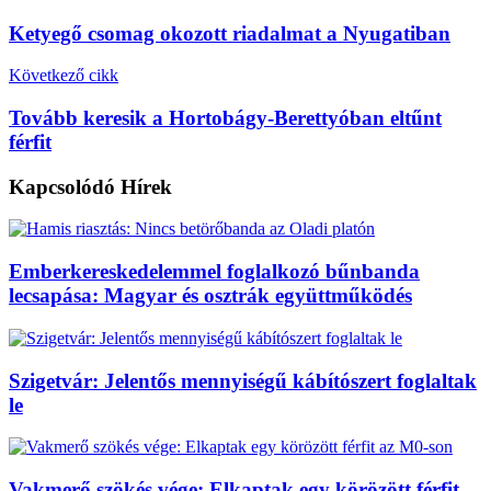
Ketyegő csomag okozott riadalmat a Nyugatiban
Következő cikk
Tovább keresik a Hortobágy-Berettyóban eltűnt
férfit
Kapcsolódó
Hírek
Emberkereskedelemmel foglalkozó bűnbanda
lecsapása: Magyar és osztrák együttműködés
Szigetvár: Jelentős mennyiségű kábítószert foglaltak
le
Vakmerő szökés vége: Elkaptak egy körözött férfit