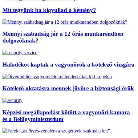
Mit tegyünk ha kigyullad a kémény?
Mennyi szabadság jár a 12 órás munkarendben
dolgozóknak?
Haladékot kaptak a vagyonőrök a kötelező vizsgára
Kötelező oktatásra mennek jövőre a biztonsági őrök
Képzési megállapodást kötött a vagyonőri kamara
és a Belügyminisztérium