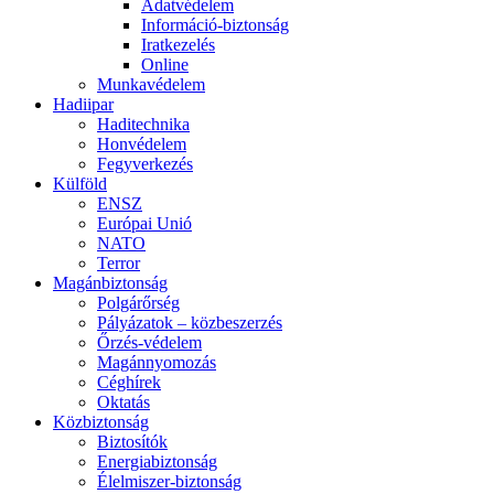
Adatvédelem
Információ-biztonság
Iratkezelés
Online
Munkavédelem
Hadiipar
Haditechnika
Honvédelem
Fegyverkezés
Külföld
ENSZ
Európai Unió
NATO
Terror
Magánbiztonság
Polgárőrség
Pályázatok – közbeszerzés
Őrzés-védelem
Magánnyomozás
Céghírek
Oktatás
Közbiztonság
Biztosítók
Energiabiztonság
Élelmiszer-biztonság