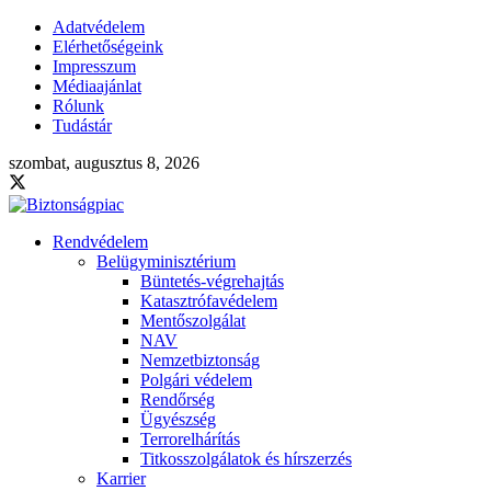
Adatvédelem
Elérhetőségeink
Impresszum
Médiaajánlat
Rólunk
Tudástár
szombat, augusztus 8, 2026
Rendvédelem
Belügyminisztérium
Büntetés-végrehajtás
Katasztrófavédelem
Mentőszolgálat
NAV
Nemzetbiztonság
Polgári védelem
Rendőrség
Ügyészség
Terrorelhárítás
Titkosszolgálatok és hírszerzés
Karrier