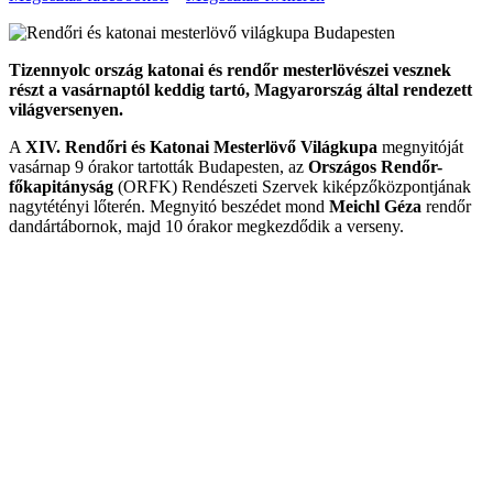
Tizennyolc ország katonai és rendőr mesterlövészei vesznek
részt a vasárnaptól keddig tartó, Magyarország által rendezett
világversenyen.
A
XIV. Rendőri és Katonai Mesterlövő Világkupa
megnyitóját
vasárnap 9 órakor tartották Budapesten, az
Országos Rendőr-
főkapitányság
(ORFK) Rendészeti Szervek kiképzőközpontjának
nagytétényi lőterén. Megnyitó beszédet mond
Meichl Géza
rendőr
dandártábornok, majd 10 órakor megkezdődik a verseny.