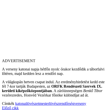
ADVERTISEMENT
A verseny katonai napja hétfőn nyolc órakor kezdődik a táborfalvi
lőtéren, majd kedden lesz a rendőri nap.
A világkupán hetven csapat indul. Az eredményhirdetést kedd este
fél 7-kor tartják Budapesten, az
ORFK Rendészeti Szervek IX.
kerületi kiképzőközpontjában
. A záróünnepségen
Benkő Tibor
vezérezredes, Honvéd Vezérkar főnöke különdíjat ad át.
Címkék
katonai
lövészet
mesterlövész
rendőrség
verseny
Előző cikk