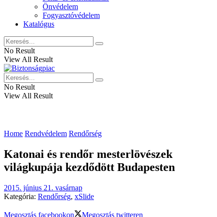
Önvédelem
Fogyasztóvédelem
Katalógus
No Result
View All Result
No Result
View All Result
Home
Rendvédelem
Rendőrség
Katonai és rendőr mesterlövészek
világkupája kezdődött Budapesten
2015. június 21. vasárnap
Kategória:
Rendőrség
,
xSlide
Megosztás facebookon
Megosztás twitteren