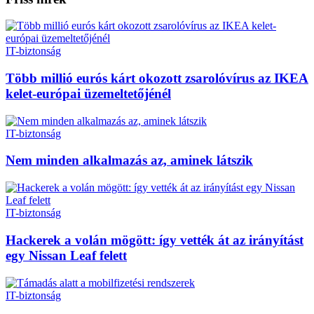
IT-biztonság
Több millió eurós kárt okozott zsarolóvírus az IKEA
kelet-európai üzemeltetőjénél
IT-biztonság
Nem minden alkalmazás az, aminek látszik
IT-biztonság
Hackerek a volán mögött: így vették át az irányítást
egy Nissan Leaf felett
IT-biztonság