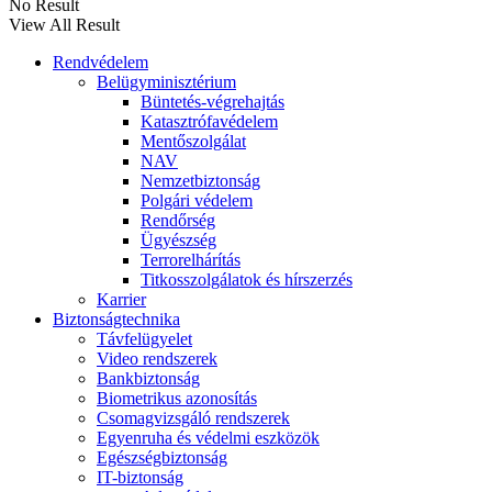
No Result
View All Result
Rendvédelem
Belügyminisztérium
Büntetés-végrehajtás
Katasztrófavédelem
Mentőszolgálat
NAV
Nemzetbiztonság
Polgári védelem
Rendőrség
Ügyészség
Terrorelhárítás
Titkosszolgálatok és hírszerzés
Karrier
Biztonságtechnika
Távfelügyelet
Video rendszerek
Bankbiztonság
Biometrikus azonosítás
Csomagvizsgáló rendszerek
Egyenruha és védelmi eszközök
Egészségbiztonság
IT-biztonság