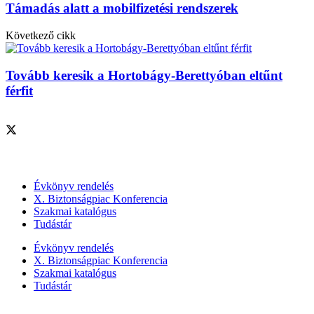
Támadás alatt a mobilfizetési rendszerek
Következő cikk
Tovább keresik a Hortobágy-Berettyóban eltűnt
férfit
Szolgáltatásaink
Évkönyv rendelés
X. Biztonságpiac Konferencia
Szakmai katalógus
Tudástár
Évkönyv rendelés
X. Biztonságpiac Konferencia
Szakmai katalógus
Tudástár
Szakmai szervezetek