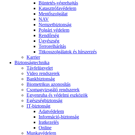
Büntetés-végrehajtás
Katasztrófavédelem
Mentőszolgálat
NAV
Nemzetbiztonság
Polgári védelem
Rendőrség
Ügyészség
Terrorelhárítás
Titkosszolgálatok és hírszerzés
Karrier
Biztonságtechnika
Távfelügyelet
Video rendszerek
Bankbiztonság
Biometrikus azonosítás
Csomagvizsgáló rendszerek
Egyenruha és védelmi eszközök
Egészségbiztonság
IT-biztonság
Adatvédelem
Információ-biztonság
Iratkezelés
Online
Munkavédelem