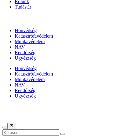
Rólunk
Tudástár
Állami szervezetek
Honvédség
Katasztrófavédelem
Munkavédelem
NAV
Rendőrség
Ügyészség
Honvédség
Katasztrófavédelem
Munkavédelem
NAV
Rendőrség
Ügyészség
Híreinket szemlézi