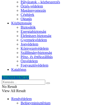
Pályázatok – közbeszerzés
Őrzés-védelem
Magánnyomozás
Céghírek
Oktatás
Közbiztonság
Biztosítók
Energiabiztonság
Élelmiszer-biztonság
Gyermekvédelem
Jogvédelem
Környezetvédelem
Szállítmánybiztonság
Pénz- és értékszállítás
Önvédelem
Fogyasztóvédelem
Katalógus
KONFERENCIA
No Result
View All Result
Rendvédelem
Belügyminisztérium