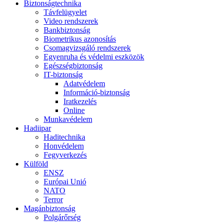
Biztonságtechnika
Távfelügyelet
Video rendszerek
Bankbiztonság
Biometrikus azonosítás
Csomagvizsgáló rendszerek
Egyenruha és védelmi eszközök
Egészségbiztonság
IT-biztonság
Adatvédelem
Információ-biztonság
Iratkezelés
Online
Munkavédelem
Hadiipar
Haditechnika
Honvédelem
Fegyverkezés
Külföld
ENSZ
Európai Unió
NATO
Terror
Magánbiztonság
Polgárőrség