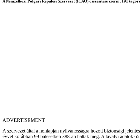
A Nemzetközi Polgári Repülési Szervezet (ICAO) összesítése szerint 191 tagor
ADVERTISEMENT
A szervezet által a honlapján nyilvánosságra hozott biztonsági jelentés
évvel korábban 99 balesetben 388-an haltak meg. A tavalyi adatok 65 s