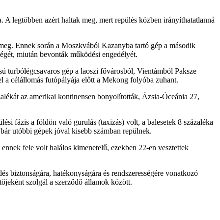
a. A legtöbben azért haltak meg, mert repülés közben irányíthatatlanná
ak meg. Ennek során a Moszkvából Kazanyba tartó gép a második
nységét, miután bevonták működési engedélyét.
pusú turbólégcsavaros gép a laoszi fővárosból, Vientámból Paksze
rel a célállomás futópályája előtt a Mekong folyóba zuhant.
ázalékát az amerikai kontinensen bonyolították, Ázsia-Óceánia 27,
ési fázis a földön való gurulás (taxizás) volt, a balesetek 8 százaléka
, bár utóbbi gépek jóval kisebb számban repülnek.
t ennek fele volt halálos kimenetelű, ezekben 22-en vesztettek
és biztonságára, hatékonyságára és rendszerességére vonatkozó
őjeként szolgál a szerződő államok között.