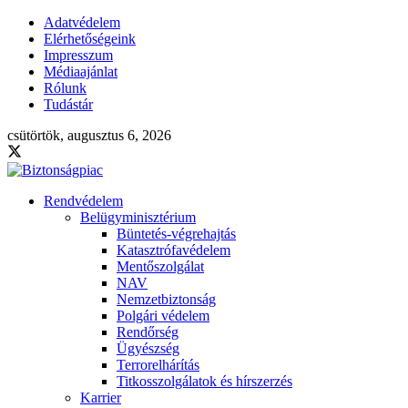
Adatvédelem
Elérhetőségeink
Impresszum
Médiaajánlat
Rólunk
Tudástár
csütörtök, augusztus 6, 2026
Rendvédelem
Belügyminisztérium
Büntetés-végrehajtás
Katasztrófavédelem
Mentőszolgálat
NAV
Nemzetbiztonság
Polgári védelem
Rendőrség
Ügyészség
Terrorelhárítás
Titkosszolgálatok és hírszerzés
Karrier