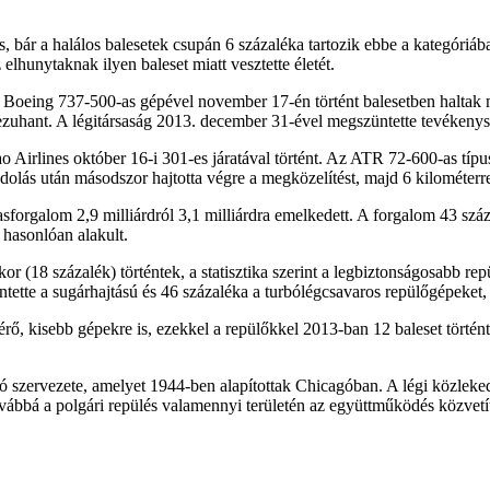
, bár a halálos balesetek csupán 6 százaléka tartozik ebbe a kategóriáb
 elhunytaknak ilyen baleset miatt vesztette életét.
ság Boeing 737-500-as gépével november 17-én történt balesetben halt
jd lezuhant. A légitársaság 2013. december 31-ével megszüntette tevéke
Lao Airlines október 16-i 301-es járatával történt. Az ATR 72-600-as tí
andolás után másodszor hajtotta végre a megközelítést, majd 6 kilométer
asforgalom 2,9 milliárdról 3,1 milliárdra emelkedett. A forgalom 43 sz
 hasonlóan alakult.
 (18 százalék) történtek, a statisztika szerint a legbiztonságosabb repül
ntette a sugárhajtású és 46 százaléka a turbólégcsavaros repülőgépeket
érő, kisebb gépekre is, ezekkel a repülőkkel 2013-ban 12 baleset történ
szervezete, amelyet 1944-ben alapítottak Chicagóban. A légi közleked
vábbá a polgári repülés valamennyi területén az együttműködés közvetít