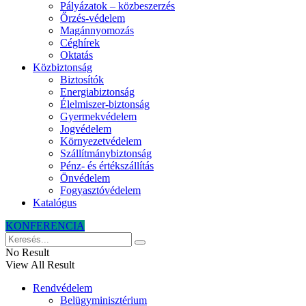
Pályázatok – közbeszerzés
Őrzés-védelem
Magánnyomozás
Céghírek
Oktatás
Közbiztonság
Biztosítók
Energiabiztonság
Élelmiszer-biztonság
Gyermekvédelem
Jogvédelem
Környezetvédelem
Szállítmánybiztonság
Pénz- és értékszállítás
Önvédelem
Fogyasztóvédelem
Katalógus
KONFERENCIA
No Result
View All Result
Rendvédelem
Belügyminisztérium