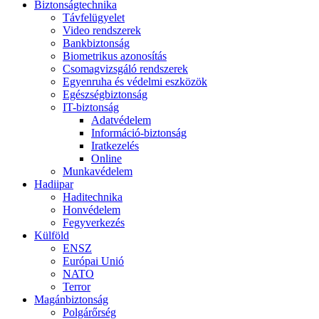
Biztonságtechnika
Távfelügyelet
Video rendszerek
Bankbiztonság
Biometrikus azonosítás
Csomagvizsgáló rendszerek
Egyenruha és védelmi eszközök
Egészségbiztonság
IT-biztonság
Adatvédelem
Információ-biztonság
Iratkezelés
Online
Munkavédelem
Hadiipar
Haditechnika
Honvédelem
Fegyverkezés
Külföld
ENSZ
Európai Unió
NATO
Terror
Magánbiztonság
Polgárőrség