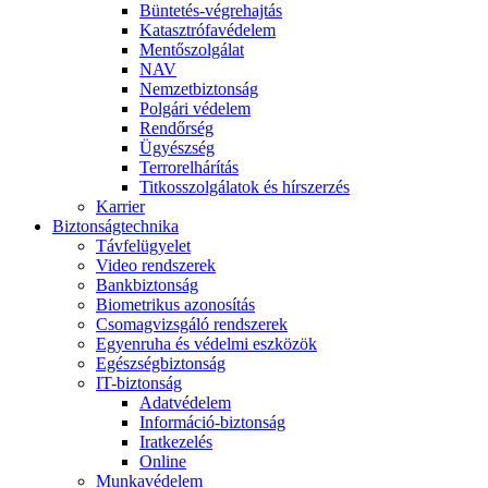
Büntetés-végrehajtás
Katasztrófavédelem
Mentőszolgálat
NAV
Nemzetbiztonság
Polgári védelem
Rendőrség
Ügyészség
Terrorelhárítás
Titkosszolgálatok és hírszerzés
Karrier
Biztonságtechnika
Távfelügyelet
Video rendszerek
Bankbiztonság
Biometrikus azonosítás
Csomagvizsgáló rendszerek
Egyenruha és védelmi eszközök
Egészségbiztonság
IT-biztonság
Adatvédelem
Információ-biztonság
Iratkezelés
Online
Munkavédelem