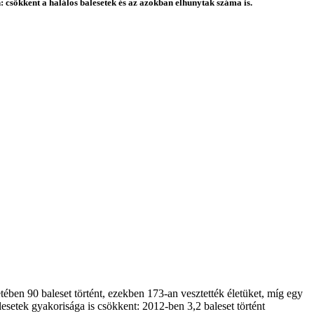
 csökkent a halálos balesetek és az azokban elhunytak száma is.
etében 90 baleset történt, ezekben 173-an vesztették életüket, míg egy
esetek gyakorisága is csökkent: 2012-ben 3,2 baleset történt