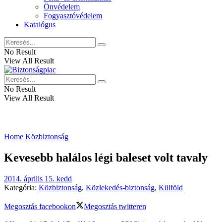
Önvédelem
Fogyasztóvédelem
Katalógus
No Result
View All Result
No Result
View All Result
Home
Közbiztonság
Kevesebb halálos légi baleset volt tavaly
2014. április 15. kedd
Kategória:
Közbiztonság
,
Közlekedés-biztonság
,
Külföld
Megosztás facebookon
Megosztás twitteren