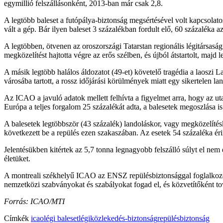
egymillió felszállásonként, 2013-ban már csak 2,8.
A legtöbb baleset a futópálya-biztonság megsértésével volt kapcsolatos
vált a gép. Bár ilyen baleset 3 százalékban fordult elő, 60 százaléka az
A legtöbben, ötvenen az oroszországi Tatarstan regionális légitársa
megközelítést hajtotta végre az erős szélben, és újból átstartolt, ma
A másik legtöbb halálos áldozatot (49-et) követelő tragédia a laoszi 
városába tartott, a rossz időjárási körülmények miatt egy sikertelen l
Az ICAO a javuló adatok mellett felhívta a figyelmet arra, hogy az ut
Európa a teljes forgalom 25 százalékát adta, a balesetek megoszlása is
A balesetek legtöbbször (43 százalék) landoláskor, vagy megközelítéskor
következett be a repülés ezen szakaszában. Az esetek 54 százaléka éri
Jelentésükben kitértek az 5,7 tonna legnagyobb felszálló súlyt el nem 
életüket.
A montreali székhelyű ICAO az ENSZ repülésbiztonsággal foglalkozó 
nemzetközi szabványokat és szabályokat fogad el, és közvetítőként to
Forrás: ICAO/MTI
Címkék
icao
légi baleset
légiközlekedés-biztonság
repülésbiztonság