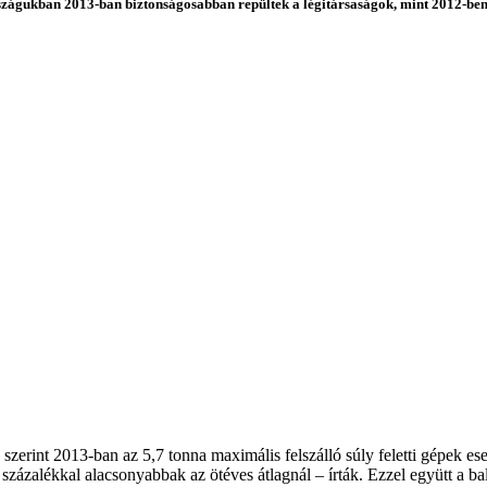
szágukban 2013-ban biztonságosabban repültek a légitársaságok, mint 2012-ben:
 szerint 2013-ban az 5,7 tonna maximális felszálló súly feletti gépek es
zázalékkal alacsonyabbak az ötéves átlagnál – írták. Ezzel együtt a bal