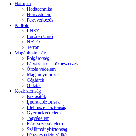
Hadiipar
Haditechnika
Honvédelem
Fegyverkezés
Külföld
ENSZ
Európai Unió
NATO
Terror
Magánbiztonság
Polgárőrség
Pályázatok – közbeszerzés
Őrzés-védelem
Magánnyomozás
Céghírek
Oktatás
Közbiztonság
Biztosítók
Energiabiztonság
Élelmiszer-biztonság
Gyermekvédelem
Jogvédelem
Környezetvédelem
Szállítmánybiztonság
Pénz- és értékszállítás