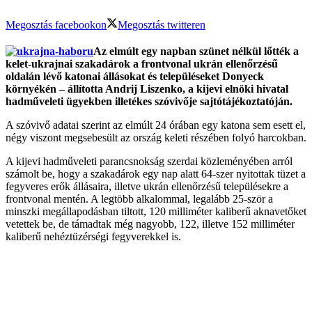
Megosztás facebookon
Megosztás twitteren
Az elmúlt egy napban szünet nélkül lőtték a
kelet-ukrajnai szakadárok a frontvonal ukrán ellenőrzésű
oldalán lévő katonai állásokat és településeket Donyeck
környékén – állította Andrij Liszenko, a kijevi elnöki hivatal
hadműveleti ügyekben illetékes szóvivője sajtótájékoztatóján.
A szóvivő adatai szerint az elmúlt 24 órában egy katona sem esett el,
négy viszont megsebesült az ország keleti részében folyó harcokban.
A kijevi hadműveleti parancsnokság szerdai közleményében arról
számolt be, hogy a szakadárok egy nap alatt 64-szer nyitottak tüzet a
fegyveres erők állásaira, illetve ukrán ellenőrzésű településekre a
frontvonal mentén. A legtöbb alkalommal, legalább 25-ször a
minszki megállapodásban tiltott, 120 milliméter kaliberű aknavetőket
vetettek be, de támadtak még nagyobb, 122, illetve 152 milliméter
kaliberű nehéztüzérségi fegyverekkel is.