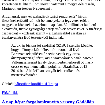
körzetében található Lohvinovét, valamint a megye déli részén,
Mariupol térségében Naberezsnét.
A Luhanszk megyei szakadárok „népi rendőrsége” három
tűzszünetsértésről számolt be, amelyeket a fegyveres erők a
megyében követtek el az elmúlt nap alatt, 82 milliméter kaliberű
aknavetők, illetve gyalogsági harcjárművek bevetésével. A tüzérségi
csapásokat – közlésük szerint – a Luhanszktól északra és
északnyugatra lévő térségekből indították.
Az ukrán biztonsági szolgálat (SZBU) szerdán közölte,
hogy a Donyecktől délre, a frontvonalnál lévő
Berezove településen őrizetbe vettek egy orosz
állampolgárságú férfit, aki a szakadárok oldalán harcolt.
Vallomása szerint tavaly decemberben érkezett öt másik
orosz és egy német állampolgárral Ukrajnába. 2013-
2014-ben Abháziában szolgált felderítőként és
mesterlövészként.
Címkék
háború
harc
konfliktus
Ukrajna
Előző cikk
A nap képe: forgalomirányító verseny Gödöllőn