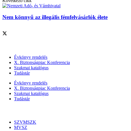
Következő cikk
Nem könnyű az illegális fémfelvásárlók élete
Szolgáltatásaink
Évkönyv rendelés
X. Biztonságpiac Konferencia
Szakmai katalógus
Tudástár
Évkönyv rendelés
X. Biztonságpiac Konferencia
Szakmai katalógus
Tudástár
Szakmai szervezetek
SZVMSZK
MVSZ