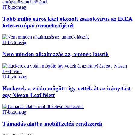
IT-biztonság
Több millió eurós kárt okozott zsarolóvírus az IKEA
kelet-európai üzemeltetőjénél
IT-biztonság
Nem minden alkalmazás az, aminek látszik
IT-biztonság
Hackerek a volán mögött: így vették át az irányítást
egy Nissan Leaf felett
IT-biztonság
Támadás alatt a mobilfizetési rendszerek