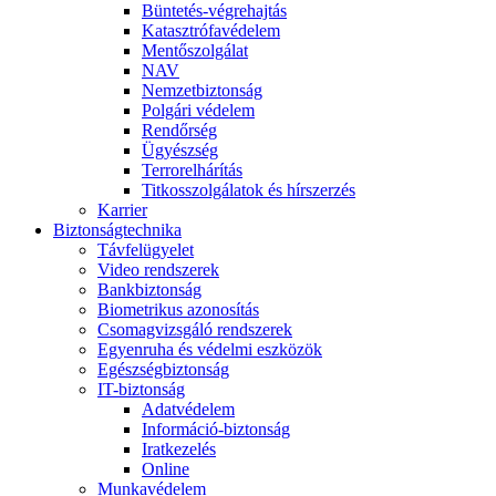
Büntetés-végrehajtás
Katasztrófavédelem
Mentőszolgálat
NAV
Nemzetbiztonság
Polgári védelem
Rendőrség
Ügyészség
Terrorelhárítás
Titkosszolgálatok és hírszerzés
Karrier
Biztonságtechnika
Távfelügyelet
Video rendszerek
Bankbiztonság
Biometrikus azonosítás
Csomagvizsgáló rendszerek
Egyenruha és védelmi eszközök
Egészségbiztonság
IT-biztonság
Adatvédelem
Információ-biztonság
Iratkezelés
Online
Munkavédelem