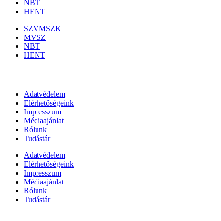
NBT
HENT
SZVMSZK
MVSZ
NBT
HENT
Információk
Adatvédelem
Elérhetőségeink
Impresszum
Médiaajánlat
Rólunk
Tudástár
Adatvédelem
Elérhetőségeink
Impresszum
Médiaajánlat
Rólunk
Tudástár
Állami szervezetek