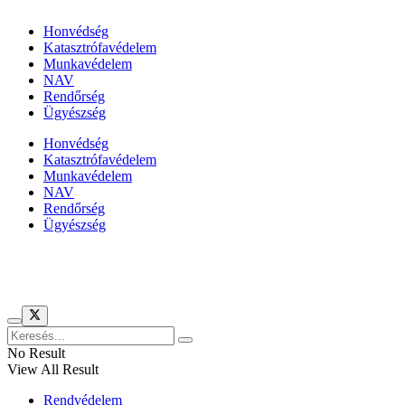
Honvédség
Katasztrófavédelem
Munkavédelem
NAV
Rendőrség
Ügyészség
Honvédség
Katasztrófavédelem
Munkavédelem
NAV
Rendőrség
Ügyészség
Híreinket szemlézi
No Result
View All Result
Rendvédelem