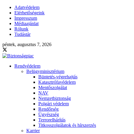
Adatvédelem
Elérhetőségeink
Impresszum
Médiaajánlat
Rólunk
Tudástár
péntek, augusztus 7, 2026
Rendvédelem
Belügyminisztérium
Büntetés-végrehajtás
Katasztrófavédelem
Mentőszolgálat
NAV
Nemzetbiztonság
Polgári védelem
Rendőrség
Ügyészség
Terrorelhárítás
Titkosszolgálatok és hírszerzés
Karrier