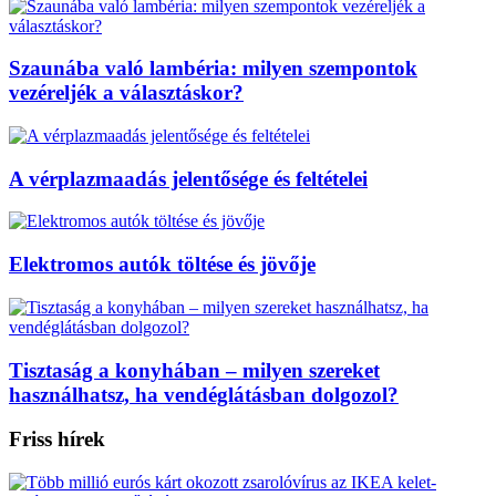
Szaunába való lambéria: milyen szempontok
vezéreljék a választáskor?
A vérplazmaadás jelentősége és feltételei
Elektromos autók töltése és jövője
Tisztaság a konyhában – milyen szereket
használhatsz, ha vendéglátásban dolgozol?
Friss hírek