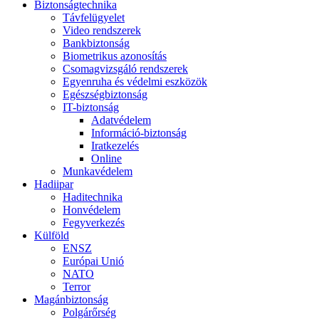
Biztonságtechnika
Távfelügyelet
Video rendszerek
Bankbiztonság
Biometrikus azonosítás
Csomagvizsgáló rendszerek
Egyenruha és védelmi eszközök
Egészségbiztonság
IT-biztonság
Adatvédelem
Információ-biztonság
Iratkezelés
Online
Munkavédelem
Hadiipar
Haditechnika
Honvédelem
Fegyverkezés
Külföld
ENSZ
Európai Unió
NATO
Terror
Magánbiztonság
Polgárőrség