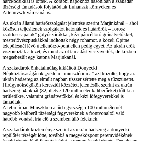
harckocsikkal is lőtték. A korábbi napokhoz hasonlóan a szakadár
tüzérségi támadások folytatódtak Luhanszk környékén és
Artemivszk városánál is.
Az ukrán állami határőrszolgálat jelentése szerint Marjinkánál – ahol
közösen teljesítenek szolgálatot katonák és határőrök – „orosz
zsoldoscsapatok” golyószórókkal, kézi páncéltörő gránátvetőkkel,
mesterlövészpuskákkal indítottak négy rohamot, a közeli Opitne
településnél lévő útellenőrző-pont ellen pedig egyet. Az ukrán erők
viszonozták a tüzet, és mind az öt támadást visszaverték, de közben
megsebesült egy katona Marjinkánál.
A szakadárok önhatalmúlag kikiáltott Donyecki
Népköztársaságának „védelmi minisztériuma” azt közölte, hogy az
ukrán hadsereg az elmúlt napban tízszer sértette meg a tűzszünetet.
Hírügynökségükön keresztül közzétett jelentésük szerint az ukrán
hadsereg 54 aknát (82, illetve 120 milliméter kaliberűeket) lőtt ki a
területükre, valamint gránátvetőkkel és kézi lőfegyverekkel is
támadtak.
A februárban Minszkben aláírt egyezség a 100 milliméternél
nagyobb kaliberű tüzérségi fegyvereknek a frontvonaltól való
hátrébb vonását írta elő a szemben álló feleknek.
A szakadárok közleménye szerint az ukrán hadsereg a donyecki
repülőtér térségét lőtte, továbbá a megyeközpont peremvidékének
északi részén lévő Szpartak falut, a megye északi részén, Devalceve