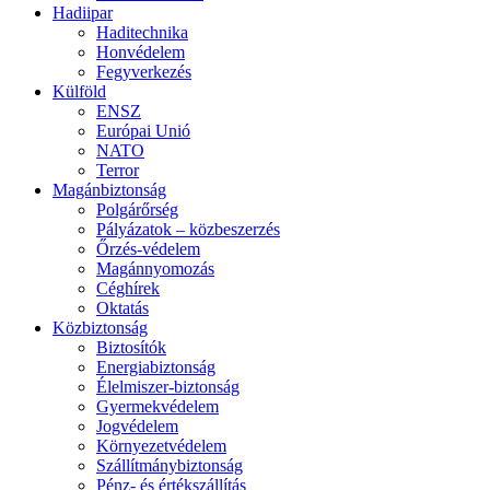
Hadiipar
Haditechnika
Honvédelem
Fegyverkezés
Külföld
ENSZ
Európai Unió
NATO
Terror
Magánbiztonság
Polgárőrség
Pályázatok – közbeszerzés
Őrzés-védelem
Magánnyomozás
Céghírek
Oktatás
Közbiztonság
Biztosítók
Energiabiztonság
Élelmiszer-biztonság
Gyermekvédelem
Jogvédelem
Környezetvédelem
Szállítmánybiztonság
Pénz- és értékszállítás