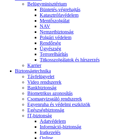
Belügyminisztérium
Büntetés-végrehajtás
Katasztrófavédelem
Mentőszolgálat
NAV
Nemzetbiztonság
Polgári védelem
Rendőrség
Ügyészség
Terrorelhárítás
Titkosszolgálatok és hírszerzés
Karrier
Biztonságtechnika
Távfelügyelet
Video rendszerek
Bankbiztonság
Biometrikus azonosítás
Csomagvizsgáló rendszerek
Egyenruha és védelmi eszközök
Egészségbiztonság
IT-biztonság
Adatvédelem
Információ-biztonság
Iratkezelés
Online