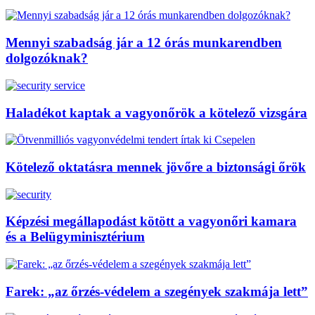
Mennyi szabadság jár a 12 órás munkarendben
dolgozóknak?
Haladékot kaptak a vagyonőrök a kötelező vizsgára
Kötelező oktatásra mennek jövőre a biztonsági őrök
Képzési megállapodást kötött a vagyonőri kamara
és a Belügyminisztérium
Farek: „az őrzés-védelem a szegények szakmája lett”