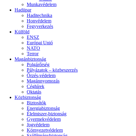
Munkavédelem
Hadiipar
Haditechnika
Honvédelem
Fegyverkezés
Külföld
ENSZ
Európai Unió
NATO
Terror
Magánbiztonság
Polgárőrség
Pályázatok – közbeszerzés
Őrzés-védelem
Magánnyomozás
Céghírek
Oktatás
Közbiztonság
Biztosítók
Energiabiztonság
Élelmiszer-biztonság
Gyermekvédelem
Jogvédelem
Környezetvédelem
Szállítmánybiztonság