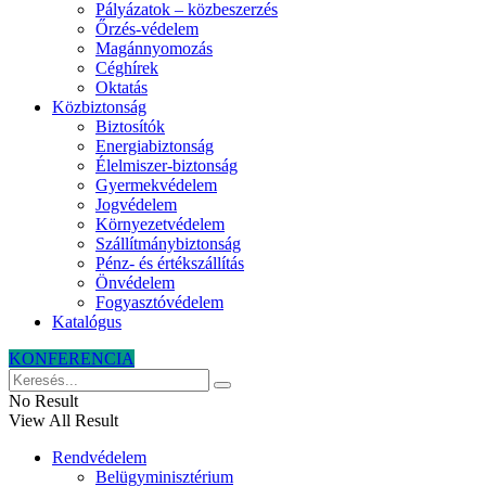
Pályázatok – közbeszerzés
Őrzés-védelem
Magánnyomozás
Céghírek
Oktatás
Közbiztonság
Biztosítók
Energiabiztonság
Élelmiszer-biztonság
Gyermekvédelem
Jogvédelem
Környezetvédelem
Szállítmánybiztonság
Pénz- és értékszállítás
Önvédelem
Fogyasztóvédelem
Katalógus
KONFERENCIA
No Result
View All Result
Rendvédelem
Belügyminisztérium