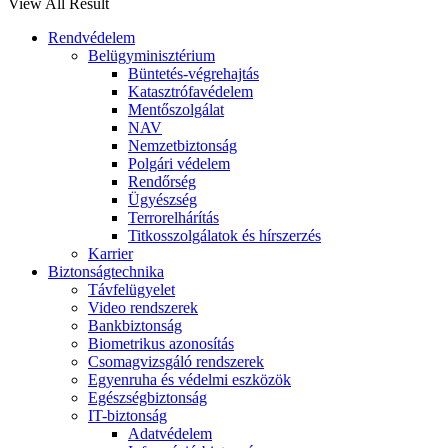
View All Result
Rendvédelem
Belügyminisztérium
Büntetés-végrehajtás
Katasztrófavédelem
Mentőszolgálat
NAV
Nemzetbiztonság
Polgári védelem
Rendőrség
Ügyészség
Terrorelhárítás
Titkosszolgálatok és hírszerzés
Karrier
Biztonságtechnika
Távfelügyelet
Video rendszerek
Bankbiztonság
Biometrikus azonosítás
Csomagvizsgáló rendszerek
Egyenruha és védelmi eszközök
Egészségbiztonság
IT-biztonság
Adatvédelem