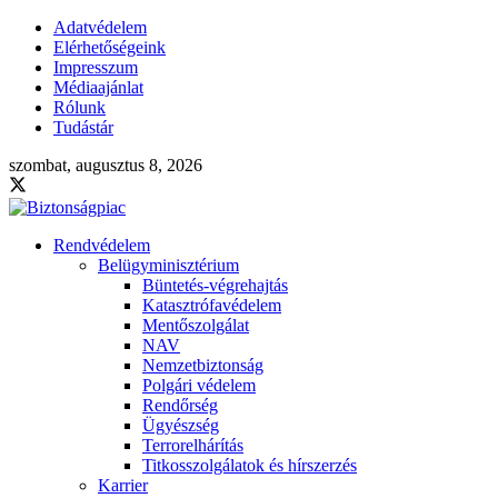
Adatvédelem
Elérhetőségeink
Impresszum
Médiaajánlat
Rólunk
Tudástár
szombat, augusztus 8, 2026
Rendvédelem
Belügyminisztérium
Büntetés-végrehajtás
Katasztrófavédelem
Mentőszolgálat
NAV
Nemzetbiztonság
Polgári védelem
Rendőrség
Ügyészség
Terrorelhárítás
Titkosszolgálatok és hírszerzés
Karrier