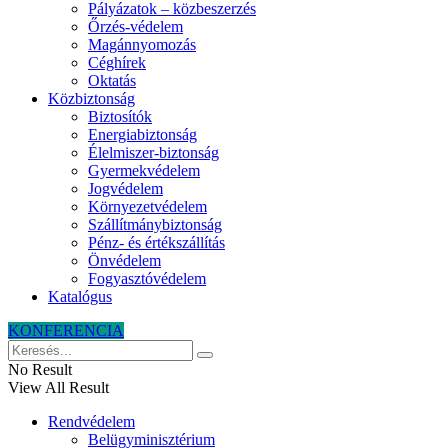
Pályázatok – közbeszerzés
Őrzés-védelem
Magánnyomozás
Céghírek
Oktatás
Közbiztonság
Biztosítók
Energiabiztonság
Élelmiszer-biztonság
Gyermekvédelem
Jogvédelem
Környezetvédelem
Szállítmánybiztonság
Pénz- és értékszállítás
Önvédelem
Fogyasztóvédelem
Katalógus
KONFERENCIA
No Result
View All Result
Rendvédelem
Belügyminisztérium