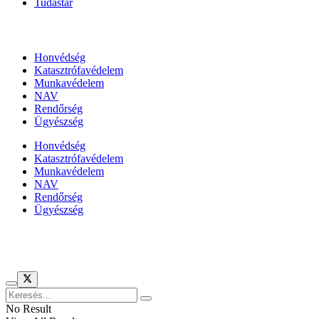
Tudástár
Állami szervezetek
Honvédség
Katasztrófavédelem
Munkavédelem
NAV
Rendőrség
Ügyészség
Honvédség
Katasztrófavédelem
Munkavédelem
NAV
Rendőrség
Ügyészség
Híreinket szemlézi
No Result