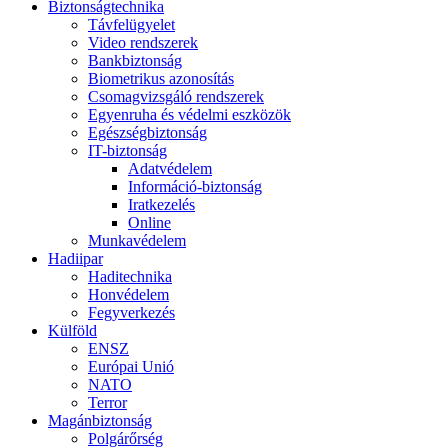
Biztonságtechnika
Távfelügyelet
Video rendszerek
Bankbiztonság
Biometrikus azonosítás
Csomagvizsgáló rendszerek
Egyenruha és védelmi eszközök
Egészségbiztonság
IT-biztonság
Adatvédelem
Információ-biztonság
Iratkezelés
Online
Munkavédelem
Hadiipar
Haditechnika
Honvédelem
Fegyverkezés
Külföld
ENSZ
Európai Unió
NATO
Terror
Magánbiztonság
Polgárőrség