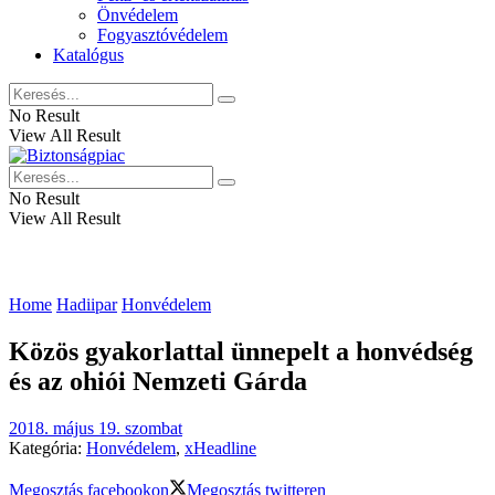
Önvédelem
Fogyasztóvédelem
Katalógus
No Result
View All Result
No Result
View All Result
Home
Hadiipar
Honvédelem
Közös gyakorlattal ünnepelt a honvédség
és az ohiói Nemzeti Gárda
2018. május 19. szombat
Kategória:
Honvédelem
,
xHeadline
Megosztás facebookon
Megosztás twitteren