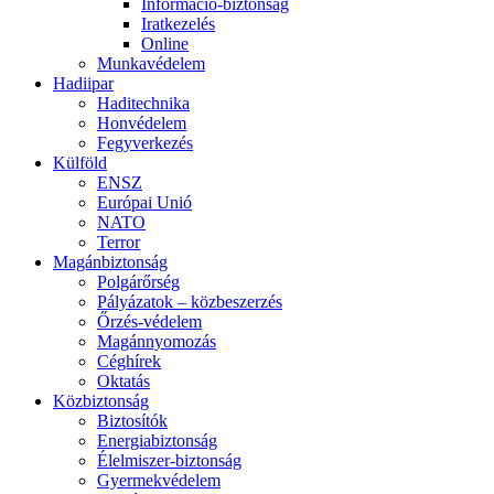
Információ-biztonság
Iratkezelés
Online
Munkavédelem
Hadiipar
Haditechnika
Honvédelem
Fegyverkezés
Külföld
ENSZ
Európai Unió
NATO
Terror
Magánbiztonság
Polgárőrség
Pályázatok – közbeszerzés
Őrzés-védelem
Magánnyomozás
Céghírek
Oktatás
Közbiztonság
Biztosítók
Energiabiztonság
Élelmiszer-biztonság
Gyermekvédelem