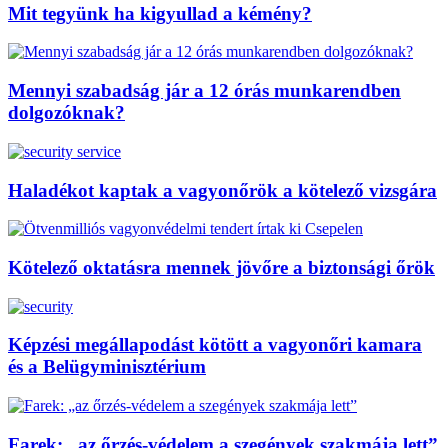
Mit tegyünk ha kigyullad a kémény?
Mennyi szabadság jár a 12 órás munkarendben
dolgozóknak?
Haladékot kaptak a vagyonőrök a kötelező vizsgára
Kötelező oktatásra mennek jövőre a biztonsági őrök
Képzési megállapodást kötött a vagyonőri kamara
és a Belügyminisztérium
Farek: „az őrzés-védelem a szegények szakmája lett”