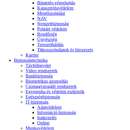
Büntetés-végrehajtás
Katasztrófavédelem
Mentőszolgálat
NAV
Nemzetbiztonság
Polgári védelem
Rendőrség
Ügyészség
Terrorelhárítás
Titkosszolgálatok és hírszerzés
Karrier
Biztonságtechnika
Távfelügyelet
Video rendszerek
Bankbiztonság
Biometrikus azonosítás
Csomagvizsgáló rendszerek
Egyenruha és védelmi eszközök
Egészségbiztonság
IT-biztonság
Adatvédelem
Információ-biztonság
Iratkezelés
Online
Munkavédelem