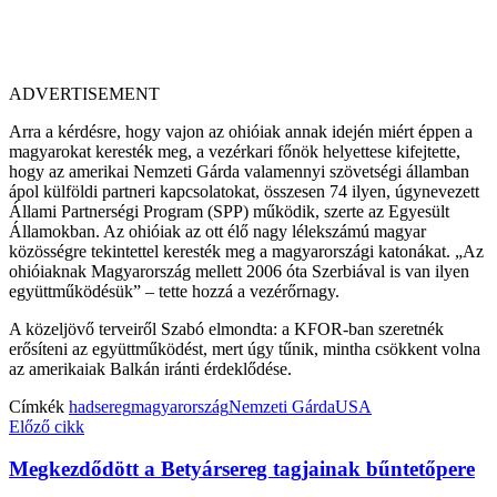
ADVERTISEMENT
Arra a kérdésre, hogy vajon az ohióiak annak idején miért éppen a
magyarokat keresték meg, a vezérkari főnök helyettese kifejtette,
hogy az amerikai Nemzeti Gárda valamennyi szövetségi államban
ápol külföldi partneri kapcsolatokat, összesen 74 ilyen, úgynevezett
Állami Partnerségi Program (SPP) működik, szerte az Egyesült
Államokban. Az ohióiak az ott élő nagy lélekszámú magyar
közösségre tekintettel keresték meg a magyarországi katonákat. „Az
ohióiaknak Magyarország mellett 2006 óta Szerbiával is van ilyen
együttműködésük” – tette hozzá a vezérőrnagy.
A közeljövő terveiről Szabó elmondta: a KFOR-ban szeretnék
erősíteni az együttműködést, mert úgy tűnik, mintha csökkent volna
az amerikaiak Balkán iránti érdeklődése.
Címkék
hadsereg
magyarország
Nemzeti Gárda
USA
Előző cikk
Megkezdődött a Betyársereg tagjainak bűntetőpere