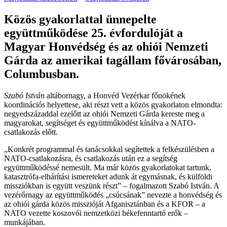
Közös gyakorlattal ünnepelte
együttműködése 25. évfordulóját a
Magyar Honvédség és az ohiói Nemzeti
Gárda az amerikai tagállam fővárosában,
Columbusban.
Szabó István
altábornagy, a Honvéd Vezérkar főnökének
koordinációs helyettese, aki részt vett a közös gyakorlaton elmondta:
negyedszázaddal ezelőtt az ohiói Nemzeti Gárda kereste meg a
magyarokat, segítséget és együttműködést kínálva a NATO-
csatlakozás előtt.
„Konkrét programmal és tanácsokkal segítettek a felkészülésben a
NATO-csatlakozásra, és csatlakozás után ez a segítség
együttműködéssé nemesült. Ma már közös gyakorlatokat tartunk,
katasztrófa-elhárítási ismereteket adunk át egymásnak, és külföldi
missziókban is együtt veszünk részt” – fogalmazott Szabó István. A
vezérőrnagy az együttműködés „csúcsának” nevezte a honvédség és
az ohiói gárda közös misszióját Afganisztánban és a KFOR – a
NATO vezette koszovói nemzetközi békefenntartó erők –
munkájában.