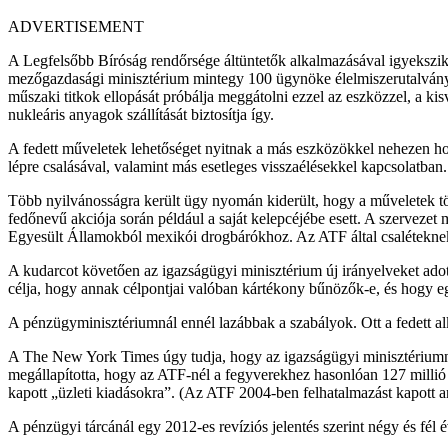
ADVERTISEMENT
A Legfelsőbb Bíróság rendőrsége áltüntetők alkalmazásával igyekszik k
mezőgazdasági minisztérium mintegy 100 ügynöke élelmiszerutalványra
műszaki titkok ellopását próbálja meggátolni ezzel az eszközzel, a ki
nukleáris anyagok szállítását biztosítja így.
A fedett műveletek lehetőséget nyitnak a más eszközökkel nehezen hoz
lépre csalásával, valamint más esetleges visszaélésekkel kapcsolatban.
Több nyilvánosságra került ügy nyomán kiderült, hogy a műveletek t
fedőnevű akciója során például a saját kelepcéjébe esett. A szervez
Egyesült Államokból mexikói drogbárókhoz. Az ATF által csalétekne
A kudarcot követően az igazságügyi minisztérium új irányelveket ado
célja, hogy annak célpontjai valóban kártékony bűnözők-e, és hogy e
A pénzügyminisztériumnál ennél lazábbak a szabályok. Ott a fedett al
A The New York Times úgy tudja, hogy az igazságügyi minisztériumnál c
megállapította, hogy az ATF-nél a fegyverekhez hasonlóan 127 millió do
kapott „üzleti kiadásokra”. (Az ATF 2004-ben felhatalmazást kapott ar
A pénzügyi tárcánál egy 2012-es revíziós jelentés szerint négy és fél é