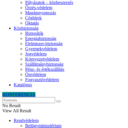
Pályázatok – közbeszerzés
Őrzés-védelem
Magánnyomozás
Céghírek
Oktatás
Közbiztonság
Biztosítók
Energiabiztonság
Élelmiszer-biztonság
Gyermekvédelem
Jogvédelem
Környezetvédelem
Szállítmánybiztonság
Pénz- és értékszállítás
Önvédelem
Fogyasztóvédelem
Katalógus
KONFERENCIA
No Result
View All Result
Rendvédelem
Belügyminisztérium