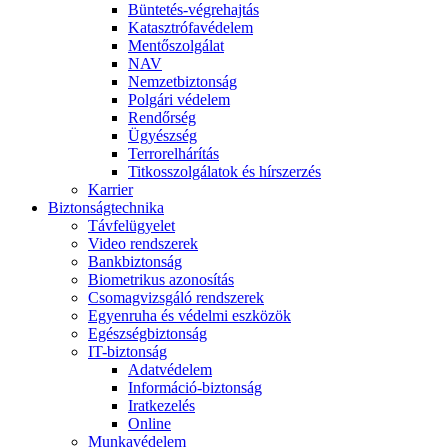
Büntetés-végrehajtás
Katasztrófavédelem
Mentőszolgálat
NAV
Nemzetbiztonság
Polgári védelem
Rendőrség
Ügyészség
Terrorelhárítás
Titkosszolgálatok és hírszerzés
Karrier
Biztonságtechnika
Távfelügyelet
Video rendszerek
Bankbiztonság
Biometrikus azonosítás
Csomagvizsgáló rendszerek
Egyenruha és védelmi eszközök
Egészségbiztonság
IT-biztonság
Adatvédelem
Információ-biztonság
Iratkezelés
Online
Munkavédelem