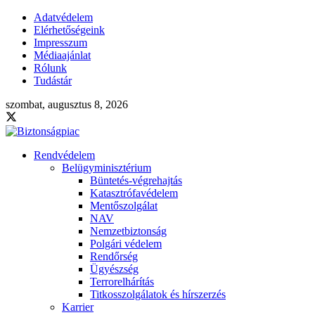
Adatvédelem
Elérhetőségeink
Impresszum
Médiaajánlat
Rólunk
Tudástár
szombat, augusztus 8, 2026
Rendvédelem
Belügyminisztérium
Büntetés-végrehajtás
Katasztrófavédelem
Mentőszolgálat
NAV
Nemzetbiztonság
Polgári védelem
Rendőrség
Ügyészség
Terrorelhárítás
Titkosszolgálatok és hírszerzés
Karrier