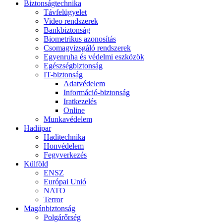
Biztonságtechnika
Távfelügyelet
Video rendszerek
Bankbiztonság
Biometrikus azonosítás
Csomagvizsgáló rendszerek
Egyenruha és védelmi eszközök
Egészségbiztonság
IT-biztonság
Adatvédelem
Információ-biztonság
Iratkezelés
Online
Munkavédelem
Hadiipar
Haditechnika
Honvédelem
Fegyverkezés
Külföld
ENSZ
Európai Unió
NATO
Terror
Magánbiztonság
Polgárőrség