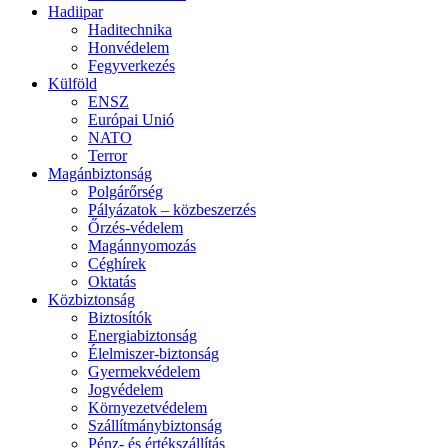
Hadiipar
Haditechnika
Honvédelem
Fegyverkezés
Külföld
ENSZ
Európai Unió
NATO
Terror
Magánbiztonság
Polgárőrség
Pályázatok – közbeszerzés
Őrzés-védelem
Magánnyomozás
Céghírek
Oktatás
Közbiztonság
Biztosítók
Energiabiztonság
Élelmiszer-biztonság
Gyermekvédelem
Jogvédelem
Környezetvédelem
Szállítmánybiztonság
Pénz- és értékszállítás