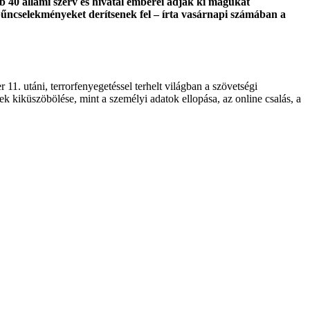
 40 állami szerv és hivatal emberei adják ki magukat
űncselekményeket derítsenek fel – írta vasárnapi számában a
1. utáni, terrorfenyegetéssel terhelt világban a szövetségi
 kiküszöbölése, mint a személyi adatok ellopása, az online csalás, a