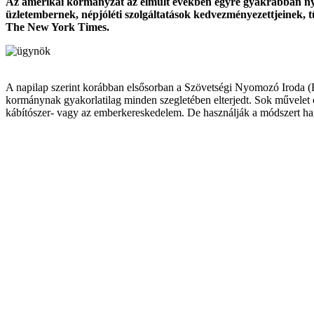
Az amerikai kormányzat az elmúlt években egyre gyakrabban nyúl
üzletembernek, népjóléti szolgáltatások kedvezményezettjeinek,
The New York Times.
A napilap szerint korábban elsősorban a Szövetségi Nyomozó Iroda (FB
kormánynak gyakorlatilag minden szegletében elterjedt. Sok művelet c
kábítószer- vagy az emberkereskedelem. De használják a módszert h