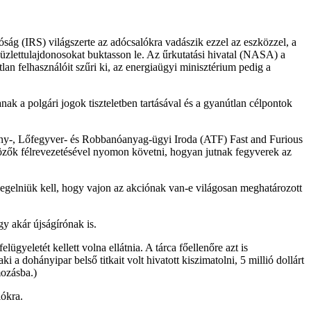
óság (IRS) világszerte az adócsalókra vadászik ezzel az eszközzel, a
üzlettulajdonosokat buktasson le. Az űrkutatási hivatal (NASA) a
an felhasználóit szűri ki, az energiaügyi minisztérium pedig a
k a polgári jogok tiszteletben tartásával és a gyanútlan célpontok
ány-, Lőfegyver- és Robbanóanyag-ügyi Iroda (ATF) Fast and Furious
nözők félrevezetésével nyomon követni, hogyan jutnak fegyverek az
egelniük kell, hogy vajon az akciónak van-e világosan meghatározott
y akár újságírónak is.
yeletét kellett volna ellátnia. A tárca főellenőre azt is
a dohányipar belső titkait volt hivatott kiszimatolni, 5 millió dollárt
mozásba.)
iókra.