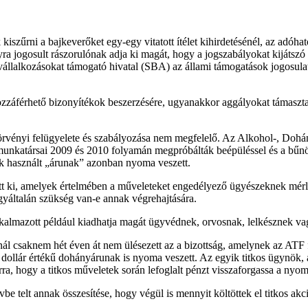
iszűrni a bajkeverőket egy-egy vitatott ítélet kihirdetésénél, az adóhat
 jogosult rászorulónak adja ki magát, hogy a jogszabályokat kijátszó 
svállalkozásokat támogató hivatal (SBA) az állami támogatások jogosulatl
záférhető bizonyítékok beszerzésére, ugyanakkor aggályokat támasztana
örvényi felügyelete és szabályozása nem megfelelő. Az Alkohol-, Doh
et munkatársai 2009 és 2010 folyamán megpróbálták beépüléssel és a bű
k használt „árunak” azonban nyoma veszett.
tt ki, amelyek értelmében a műveleteket engedélyező ügyészeknek mérl
gyáltalán szükség van-e annak végrehajtására.
kalmazott például kiadhatja magát ügyvédnek, orvosnak, lelkésznek vag
saknem hét éven át nem ülésezett az a bizottság, amelynek az ATF felüg
llár értékű dohányárunak is nyoma veszett. Az egyik titkos ügynök, aki 
ra, hogy a titkos műveletek során lefoglalt pénzt visszaforgassa a nyo
vbe telt annak összesítése, hogy végül is mennyit költöttek el titkos akc