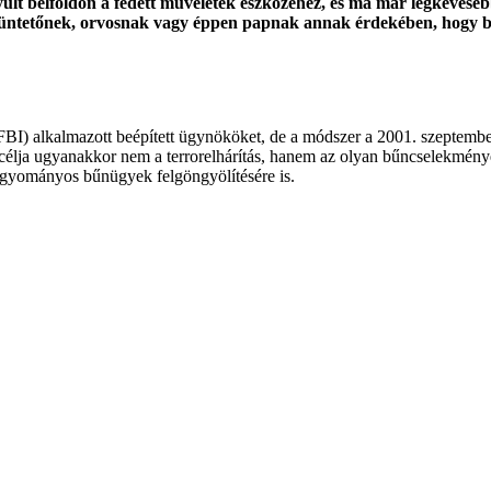
t belföldön a fedett műveletek eszközéhez, és ma már legkevesebb
 tüntetőnek, orvosnak vagy éppen papnak annak érdekében, hogy b
I) alkalmazott beépített ügynököket, de a módszer a 2001. szeptember 1
élja ugyanakkor nem a terrorelhárítás, hanem az olyan bűncselekmények
agyományos bűnügyek felgöngyölítésére is.