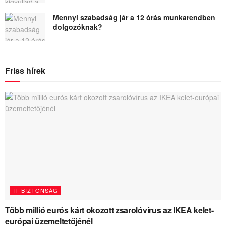
Mennyi szabadság jár a 12 órás munkarendben
dolgozóknak?
Friss hírek
IT-BIZTONSÁG
Több millió eurós kárt okozott zsarolóvírus az IKEA kelet-
európai üzemeltetőjénél