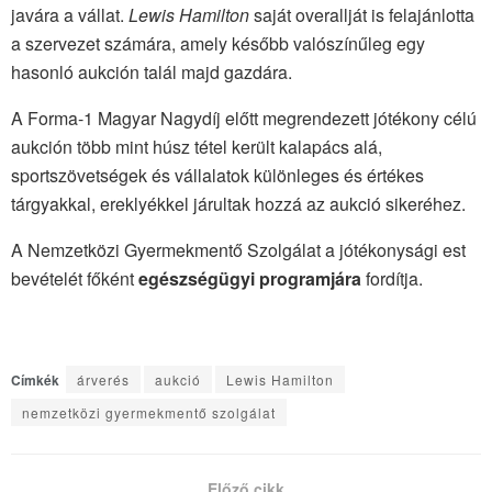
javára a vállat.
Lewis Hamilton
saját overallját is felajánlotta
a szervezet számára, amely később valószínűleg egy
hasonló aukción talál majd gazdára.
A Forma-1 Magyar Nagydíj előtt megrendezett jótékony célú
aukción több mint húsz tétel került kalapács alá,
sportszövetségek és vállalatok különleges és értékes
tárgyakkal, ereklyékkel járultak hozzá az aukció sikeréhez.
A Nemzetközi Gyermekmentő Szolgálat a jótékonysági est
bevételét főként
egészségügyi programjára
fordítja.
Címkék
árverés
aukció
Lewis Hamilton
nemzetközi gyermekmentő szolgálat
Előző cikk