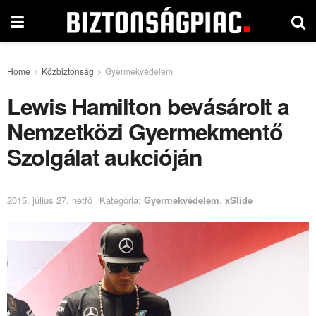
Home
Közbiztonság
Gyermekvédelem
Lewis Hamilton bevásárolt a
Nemzetközi Gyermekmentő
Szolgálat aukcióján
2015. július 27. hétfő
Kategória:
Gyermekvédelem
,
xSlide